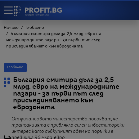
Начало
Глобално
България емитира дълг за 2,5 млрд. евро на
международните пазари - за първи път след
присъединяването към еврозоната
Глобално
България емитира дълг за 2,5
млрд. евро на международните
пазари - за първи път след
присъединяването към
еврозоната
От финансовото министерство посочват, че
трансакцията е привлякла силен инвеститорски
интерес като съвкупният обем на поръчки е
превишил 9,5 млрд. евро