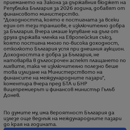
приемането на Закона за държавния бюджет на
Република България за 2026 година, добавят от
финансовото министерство.
"Доходността, която е постигната за всеки
един от тези траншове, е изключително добра
за България. Вчера имаше купуване на дълг от
друга държава членка на Европейския съюз,
която постигна много по-висока доходност,
отколкото България успя при днешния аукцион.
Доходността е добра за България, не
натоварва в дългосрочен аспект плащането по
лихвите, така че изключително полезно беше
това излизане на Министерството нa
финансите на международните пазари“,
коментира вчера пред БТА и БНР
вицепремиерът и финансов министър Гълъб
Донев.
По думите му, има вероятност България да
излезе още веднъж на международните пазари
до края на годината.