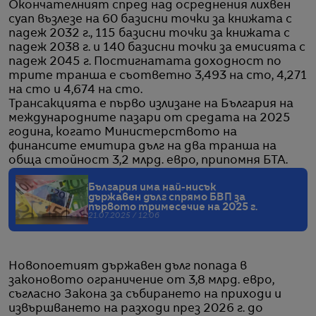
Окончателният спред над осреднения лихвен
суап възлезе на 60 базисни точки за книжата с
падеж 2032 г., 115 базисни точки за книжата с
падеж 2038 г. и 140 базисни точки за емисията с
падеж 2045 г. Постигнатата доходност по
трите транша е съответно 3,493 на сто, 4,271
на сто и 4,674 на сто.
Трансакцията е първо излизане на България на
международните пазари от средата на 2025
година, когато Министерството на
финансите емитира дълг на два транша на
обща стойност 3,2 млрд. евро, припомня БТА.
България има най-нисък
държавен дълг спрямо БВП за
първото тримесечие на 2025 г.
21.07.2025 / 12:06
Новопоетият държавен дълг попада в
законовото ограничение от 3,8 млрд. евро,
съгласно Закона за събирането на приходи и
извършването на разходи през 2026 г. до