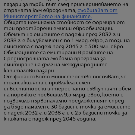
пазари за първи път след присъединяването на
страната към еврозоната,
съобщават от
Министерството на финансите.
Общата номинална стойност се формира от
три преотворени емисии еврооблигации.
Обемът на емисиите с падежи през 2032 г. и
2038 г. е бил увеличен с по 1 млрд. евро, а този на
емисията с падеж през 2045 г. с 500 млн. евро.
Облигациите са емитирани в рамките на
Средносрочната глобална програма за
емитиране на дълг на международните
капиталови пазари.
От финансовото министерство посочват, че
трансакцията е привлякла силен
инвеститорски интерес като съвкупният обем
на поръчки е превишил 9,5 млрд. евро, което е
позволило първоначално предложеният спред
да бъде намален с 30 базисни точки за емисиите
с падеж 2032 г. и 2038 г. и с 25 базисни точки за
книжата с падеж през 2045 година.