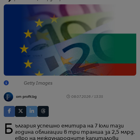
Getty Images
от profit.bg
08.07.2026 / 13:35
България успешно емитира на 7 юли тази
година облигации в три транша за 2,5 млрд.
евро на международните капиталови