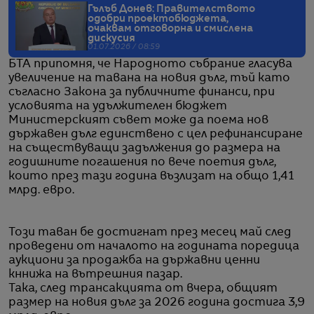
Гълъб Донев: Правителството
одобри проектобюджета,
очаквам отговорна и смислена
дискусия
01.07.2026 / 08:59
БТА припомня, че Народното събрание гласува
увеличение на тавана на новия дълг, тъй като
съгласно Закона за публичните финанси, при
условията на удължителен бюджет
Министерският съвет може да поема нов
държавен дълг единствено с цел рефинансиране
на съществуващи задължения до размера на
годишните погашения по вече поетия дълг,
които през тази година възлизат на общо 1,41
млрд. евро.
Този таван бе достигнат през месец май след
проведени от началото на годината поредица
аукциони за продажба на държавни ценни
кннижа на вътрешния пазар.
Така, след трансакцията от вчера, общият
размер на новия дълг за 2026 година достига 3,9