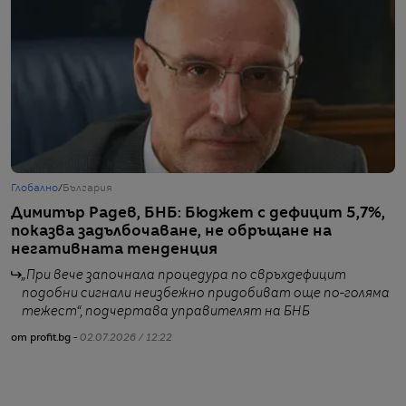
Глобално
/
България
Г
Димитър Радев, БНБ: Бюджет с дефицит 5,7%,
Ф
показва задълбочаване, не обръщане на
д
негативната тенденция
р
„При вече започнала процедура по свръхдефицит
подобни сигнали неизбежно придобиват още по-голяма
тежест“, подчертава управителят на БНБ
от profit.bg -
02.07.2026 / 12:22
от