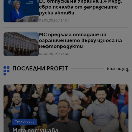
ЕС отпуска на Украйна 1,4 млрд.
евро печалба от замразените
руски активи
05.08.2026 / 14:04
МС предлага отпадане на
ограничението върху износа на
нефтопродукти
05.08.2026 / 13:48
ПОСЛЕДНИ PROFIT
виж още
Технологии
Meta потушава