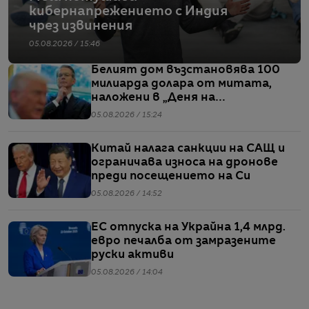
кибернапрежението с Индия
чрез извинения
05.08.2026 / 15:46
Белият дом възстановява 100
милиарда долара от митата,
наложени в „Деня на
освобождението“
05.08.2026 / 15:24
Китай налага санкции на САЩ и
ограничава износа на дронове
преди посещението на Си
05.08.2026 / 14:52
ЕС отпуска на Украйна 1,4 млрд.
евро печалба от замразените
руски активи
05.08.2026 / 14:04