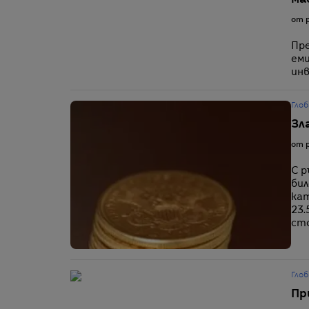
ма
от p
Пре
еми
инв
Глоб
Зл
от p
С р
бил
кат
23.
ст
Глоб
Пр