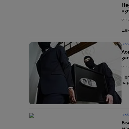
На
из
от p
Цен
Глоб
Ло
за
от p
Неп
нар
Глоб
Бъ