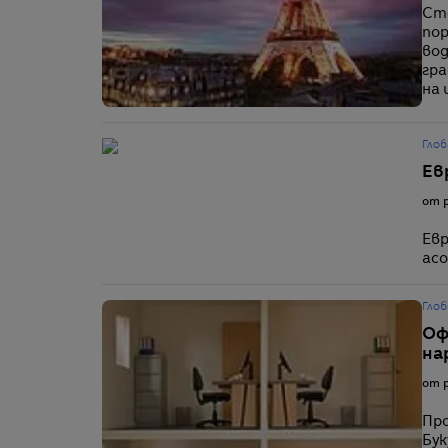
Сто
пор
вод
гра
на
Глоб
Ев
от p
Евр
асо
Глоб
Оф
на
от p
Про
Бук