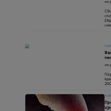
от p
Сви
спо
Евр
сме
Глоб
Ba
пе
от p
Паз
кра
200
Глоб
Пр
из