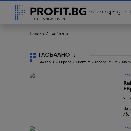
Глобално
Бизнес
Начало
Глобално
ГЛОБАЛНО
България
Европа
Светът
Геополитика
Макр
Глоб
Rai
Ев
от p
За 
лв.
Глоб