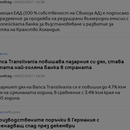
rofit.bg -
06.02.2007 / 14:38
лоцел ЕАД (100 % собственост на Свилоза АД) е подписало
разумение за продажба на редуцирани въглеродни емисии с
опейската банка за възстановяване и развитие за
тка на Кралство Холандия.
ално
nca Transilvania повишава пазарния си дял, става
тата най-голяма банка в страната
rofit.bg -
06.02.2007 / 14:29
арният дял на Banca Transilvania се е повишил до 4.7% към
я на изминалата година, в сравнение с 3.4% към края на
5 година.
ално
/
Бизнес
оизводствените поръчки в Германия с
ненадващ спад през декември