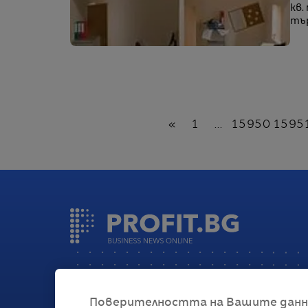
кв.
тър
Назад
«
1
...
15950
1595
Поверителността на Вашите данни 