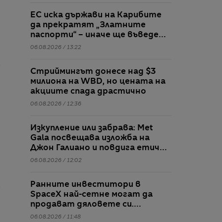
ЕС иска държави на Карибите
да прекратят „Златните
паспорти“ – иначе ще въведе
визи
06.08.2026 / 13:22
Стриймингът донесе над $3
милиона на WBD, но цената на
акциите спада драстично
06.08.2026 / 12:36
Изкупление или забрава: Met
Gala посвещава изложба на
Джон Галиано и повдига етични
въпроси
06.08.2026 / 12:02
Ранните инвеститори в
SpaceX най-сетне могат да
продават дяловете си.
Таймингът не е идеален
06.08.2026 / 11:48