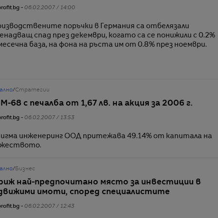
rofit.bg -
06.02.2007 / 14:00
изводствените поръчки в Германия са отбелязали
енадващ спад през декември, когато са се понижили с 0.2%
месечна база, на фона на ръста им от 0.8% през ноември.
ално
/
Стратегии
М-68 с печалба от 1,67 лв. на акция за 2006 г.
rofit.bg -
06.02.2007 / 13:53
игма инженеринг ООД притежава 49.14% от капитала на
ужеството.
ално
/
Бизнес
риж най-предпочитано място за инвестиции в
движими имоти, според специалистите
rofit.bg -
06.02.2007 / 12:43