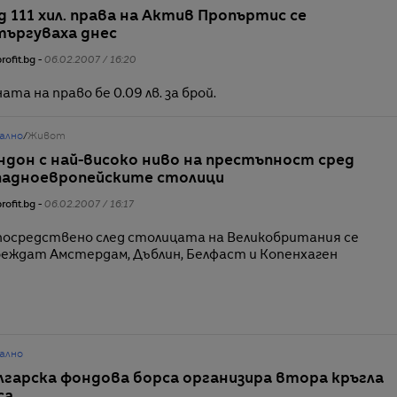
д 111 хил. права на Актив Пропъртис се
търгуваха днес
rofit.bg -
06.02.2007 / 16:20
ата на право бе 0.09 лв. за брой.
ално
/
Живот
ндон с най-високо ниво на престъпност сред
падноевропейските столици
rofit.bg -
06.02.2007 / 16:17
осредствено след столицата на Великобритания се
еждат Амстердам, Дъблин, Белфаст и Копенхаген
ално
лгарска фондова борса организира втора кръгла