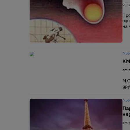
от p
Про
изн
на 
Глоб
КМ
от p
М.С
др
Глоб
Па
не
от p