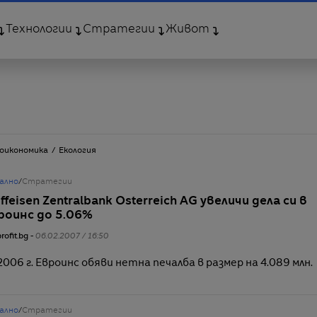
Технологии
Стратегии
Живот
оикономика
Екология
ално
/
Стратегии
ffeisen Zentralbank Osterreich AG увеличи дела си в
роинс до 5.06%
rofit.bg -
06.02.2007 / 16:50
2006 г. Евроинс обяви нетна печалба в размер на 4.089 млн.
ално
/
Стратегии