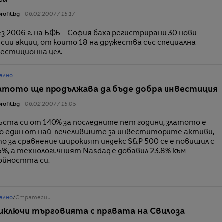
са
rofit.bg -
06.02.2007 / 15:17
з 2006 г. на БФБ – София баха регистрирани 30 нови
сии акции, от които 18 на дружества със специална
естиционна цел.
ално
атото ще продължава да бъде добра инвестиция
rofit.bg -
06.02.2007 / 15:05
ъста си от 140% за последните пет години, златото е
о един от най-печелившите за инвеститорите активи,
о за сравнение широкият индекс S&P 500 се е повишил с
5%, а технологичният Nasdaq е добавил 23.8% към
ойността си.
ално
/
Стратегии
иключи търговията с правата на Свилоза