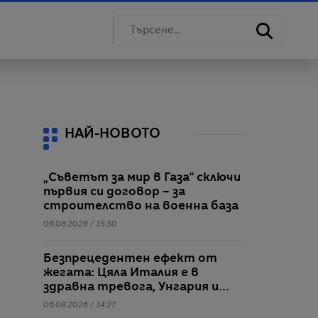
НАЙ-НОВОТО
„Съветът за мир в Газа“ сключи
първия си договор – за
строителство на военна база
06.08.2026 / 15:30
Безпрецедентен ефект от
жегата: Цяла Италия е в
здравна тревога, Унгария и
Румъния пестят
06.08.2026 / 14:27
електричество