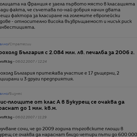
лицата на Франция е заела първото място в класацията
ади факта, че съчетава по-най добрия начин двата
ещи фактора за класиране на големите европейски
дове - относително висока възвръщаемост и нисък риск
 инвестицията.
ално
/
Стратегии
рохолд България с 2.084 млн. лв. печалба за 2006 г.
rofit.bg -
06.02.2007 / 12:24
охолд България притежава участие е 17 дъщерни, 2
циирани и 3 други предприятия.
ално
/
Бизнес
ис-площите от клас А в Букурещ се очаква да
раснат до 1 млн. кв.м.
rofit.bg -
06.02.2007 / 11:29
учване сочи, че до 2009 година търговските площи в
урещ се очаква да нараснат близо четири пъти до 600 00