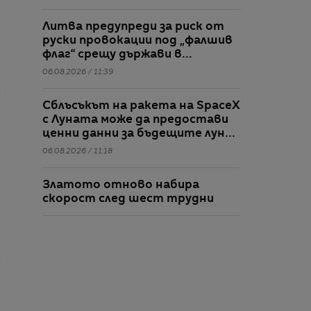
Литва предупреди за риск от
руски провокации под „фалшив
флаг“ срещу държави в
Балтийския регион
06.08.2026 / 11:39
Сблъсъкът на ракета на SpaceX
с Луната може да предостави
ценни данни за бъдещите лунни
мисии
06.08.2026 / 11:18
Златото отново набира
скорост след шест трудни
месеца
06.08.2026 / 11:11
„Социализмът е бедствие“: Бил
Акман има теория за жилищния
кошмар в Ню Йорк
06.08.2026 / 11:07