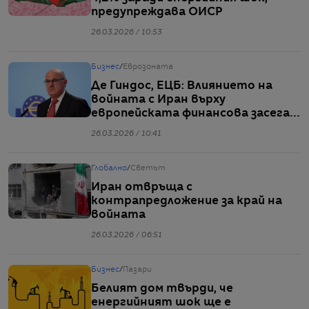
предупреждава ОИСР
26.03.2026 / 10:53
Бизнес
/
Еврозоната
Де Гиндос, ЕЦБ: Влиянието на
войната с Иран върху
европейската финансова засега е
ограничено
26.03.2026 / 10:41
Глобално
/
Светът
Иран отвръща с
контрапредложение за край на
войната
26.03.2026 / 06:51
Бизнес
/
Пазари
Белият дом твърди, че
енергийният шок ще е