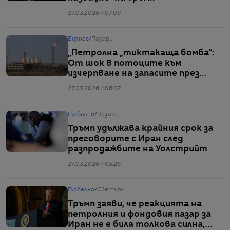
27.03.2026 / 07:09
Бизнес
/
Пазари
„Петролна „тиктакаща бомба“:
От шок в потоците към
изчерпване на запасите през
април
27.03.2026 / 06:07
Глобално
/
Пазари
Тръмп удължава крайния срок за
преговорите с Иран след
разпродажбите на Уолстрийт
27.03.2026 / 05:26
Глобално
/
Светът
Тръмп заяви, че реакцията на
петролния и фондовия пазар за
Иран не е била толкова силна,