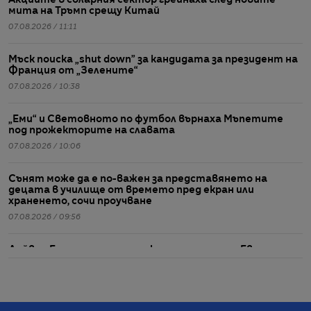
Акциите в соларния сектор грейнаха след новите
мита на Тръмп срещу Китай
07.08.2026 / 11:11
Мъск поиска „shut down” за кандидата за президент на
Франция от „Зелените“
07.08.2026 / 10:38
„Еми“ и Световното по футбол върнаха Мъпетите
под прожекторите на славата
07.08.2026 / 10:06
Сънят може да е по-важен за представянето на
децата в училище от времето пред екран или
храненето, сочи проучване
07.08.2026 / 09:56
Дейвид Елисън спечели подкрепата на цяла Европа
Paramount Skydance да погълне WBD
07.08.2026 / 09:16
„Просто го видях като мислещ човек“: Непознатата