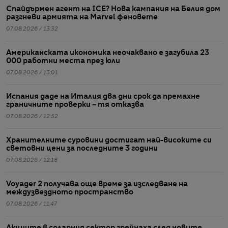
Спайдърмен агент на ICE? Нова кампания на Белия дом
разгневи армията на Marvel феновете
07.08.2026 / 13:32
Американската икономика неочаквано е загубила 23
000 работни места през юли
07.08.2026 / 13:01
Испания даде на Италия два дни срок да премахне
граничните проверки – тя отказва
07.08.2026 / 12:52
Хранителните суровини достигат най-високите си
световни цени за последните 3 години
07.08.2026 / 12:18
Voyager 2 получава още време за изследване на
междузвездното пространство
07.08.2026 / 11:47