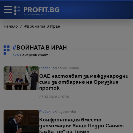
Начало
#
Войната в Иран
#
ВОЙНАТА В ИРАН
326
намерени статии
Глобално
/
Геополитика
ОАЕ настояват за международни
сили за отваряне на Ормузкия
проток
27.03.2026 / 07:15
Глобално
/
Лидерство
Конфронтация вместо
дипломация: Защо Педро Санчес
казва „не“ на Тръмп