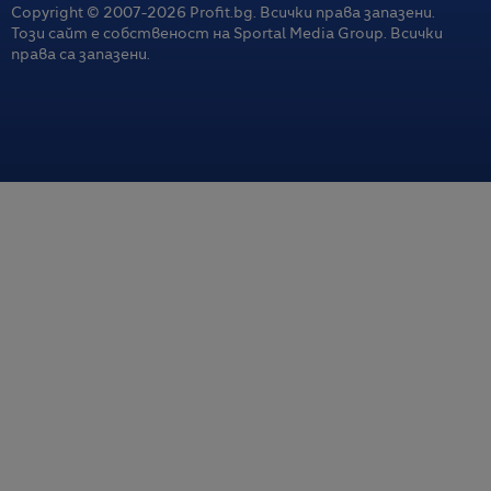
пакт за отбрана на фона на напрежението между
Copyright © 2007-
2026
Profit.bg. Всички права запазени.
САЩ и Иран
Този сайт е собственост на Sportal Media Group. Всички
права са запазени.
07.08.2026 / 07:27
AI модел създаде вируси, които не съществуват в
природата
07.08.2026 / 07:27
Горещата политическа тема в Германия това лято –
смяна на канцлера
07.08.2026 / 06:37