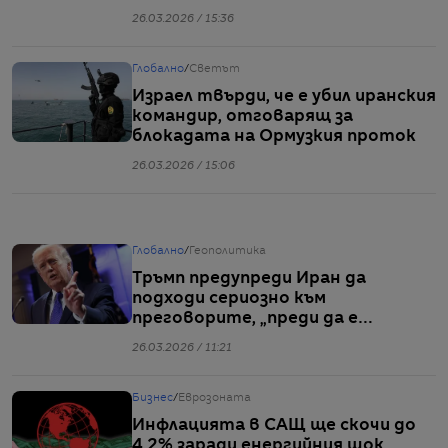
колкото е очаквал
26.03.2026 / 15:36
Глобално
/
Светът
Израел твърди, че е убил иранския
командир, отговарящ за
блокадата на Ормузкия проток
26.03.2026 / 15:06
Глобално
/
Геополитика
Тръмп предупреди Иран да
подходи сериозно към
преговорите, „преди да е
станало късно“
26.03.2026 / 11:21
Бизнес
/
Еврозоната
Инфлацията в САЩ ще скочи до
4,2% заради енергийния шок,