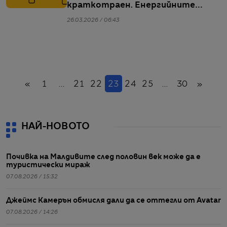
краткотраен. Енергийните
компании описват по-мрачна
26.03.2026 / 06:43
картина
Назад
(настоящ)
Напр
«
1
...
21
22
23
24
25
...
30
»
НАЙ-НОВОТО
Почивка на Малдивите след половин век може да е
туристически мираж
07.08.2026 / 15:32
Джеймс Камерън обмисля дали да се оттегли от Avatar
07.08.2026 / 14:26