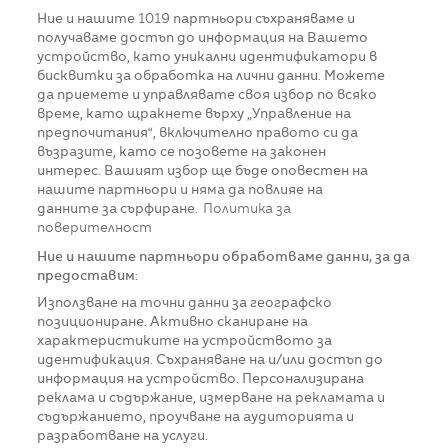
Ние и нашите
1019
партньори съхраняваме и
получаваме достъп до информация на Вашето
устройство, като уникални идентификатори в
бисквитки за обработка на лични данни. Можете
да приемете и управлявате своя избор по всяко
време, като щракнете върху „Управление на
предпочитания“, включително правото си да
възразите, като се позовете на законен
интерес. Вашият избор ще бъде оповестен на
нашите партньори и няма да повлияе на
данните за сърфиране.
Политика за
поверителност
Ние и нашите партньори обработваме данни, за да
предоставим:
Използване на точни данни за географско
позициониране. Активно сканиране на
характеристиките на устройството за
идентификация. Съхраняване на и/или достъп до
информация на устройство. Персонализирана
реклама и съдържание, измерване на рекламата и
съдържанието, проучване на аудиторията и
разработване на услуги.