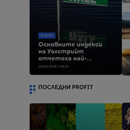
Бизнес
Основните индекси
на Уолстрийт
отчетоха най-
силното си
08.08.2026 / 06:10
седмично
представяне от
април насам
ПОСЛЕДНИ PROFIT