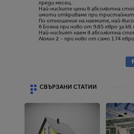
преди месец.
Най-ниските цени в абсолютна ст
имоти откриваме при тристайните в
По отношение на наемите, най-висок
в Бояна при ниво от 9.85 евро за кв. 
Най-ниският наем в абсолютна сто
Люлин 2 – при ниво от само 1.74 евр
СВЪРЗАНИ СТАТИИ