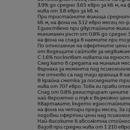
3.9% до средно 3.65 евро за кв. м, н
нива от 3.8 евро за кв. м.
При тристайните жилища средните н
кв. м, на фона на 3.12 евро месец по-р
Единствено при двустайните жилища
минимален ръст от 0.8% до средно 3
на фона на спада в наемите при тоз
По отношение на офертните цени н
от водещите сайтове за недвижими
С 1.6% поскъпват нивата на едноста
След като в средата на миналия м
върнаха за момента под психологич
те отново са над тази граница в на
В крайна сметка за последните трид
нива от 707 евро. Това ги прави от
Спад от 0.8% регистрират цените н
най-вероятно и тук е възможно цен
Кварталите, където едностайните се 
на фона на четири преди месец. За 
подобни офертни цени над психолог
Най-високите в абсолютна стойнос
Вазов при средни нива от 1 210 евро з