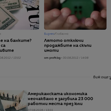
о
Бизнес
/
Глобално
е на банките?
Лятото отключи
 са
продажбите на скъпи
ивите
имоти
08.2012 / 13:02
от profit.bg -
30.08.2012 / 14:08
виж още
Американската икономика
неочаквано е загубила 23 000
работни места през юли
07.08.2026 / 13:01