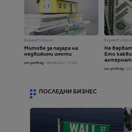
Бизнес
/
Глобално
Бизнес
/
Глобалн
Митове за пазара на
Не вярват
недвижими имоти
Ето какви
алтернат
от profit.bg -
08.08.2012 / 11:00
от profit.bg -
24.
ПОСЛЕДНИ БИЗНЕС