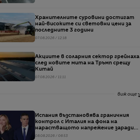
Хранителните суровини достигат
най-високите си световни цени за
последните 3 години
07.08.2026 / 12:18
Акциите в соларния сектор грейнаха
след новите мита на Тръмп срещу
Китай
07.08.2026 / 11:11
виж още
Испания възстановява граничния
контрол с Италия на фона на
нарастващото напрежение заради
мигрантите
08.08.2026 / 06:53