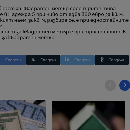
ойност за квадратен метър сред трите типа
 Надежда 5 при ниво от едва 380 евро за кв. м.
ият наем за кв. м, разбира се, е при едностайните
м.
йност за квадратен метър е при тристайните в
о за квадратен метър.
Сподели
Сподели
Сподели
Сподели