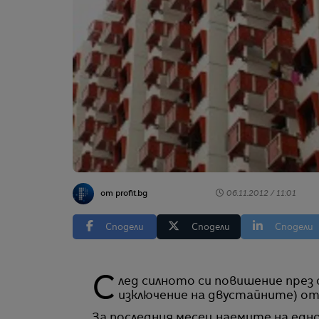
от profit.bg
06.11.2012 / 11:01
Сподели
Сподели
Сподели
След силното си повишение през септември, наемите на недвижимите имоти (с
изключение на двустайните) от
За последния месец наемите на едн