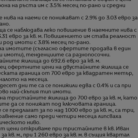
а фона на ръста им с 3.5% месец по-рано и средни
ива на наеми се понижават с 2.9% до 3.03 евро за
ано.
 се наблюдава леко повишение в наемните нива с
.31 евро за кв. м. Повишението им става реалност
и род имоти с 3.8% месец по-рано.
а имотите (съгласно офертите продава в един
 имоти), тенденциите са разнопосочни.
йните жилища до 692.6 евро за кв. м.
есец офертните цени на двустайните жилища се
еската граница от 700 евро за квадратен метър,
чалото на месеца.
есет дни те са се понижили едва с 0.4% и са при
ново най-скъпия тип имоти.
а тристайните жилища до 700 евро за кв. м, като
ите да се понижат под ключовата граница.
предлагат за по над 1000 евро за кв. м., са три,
сравнение само преди четири месеца липсваха
ическото ниво.
т цени откриваме при тристайните в кв. Иван
а кв. м., при 1 260 евро за кв. м. в същия квартал