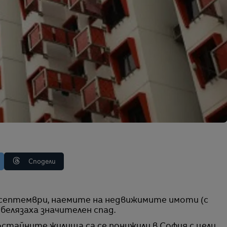
Сподели
белязаха значителен спад.
остайните жилища са се понижили в София с цели