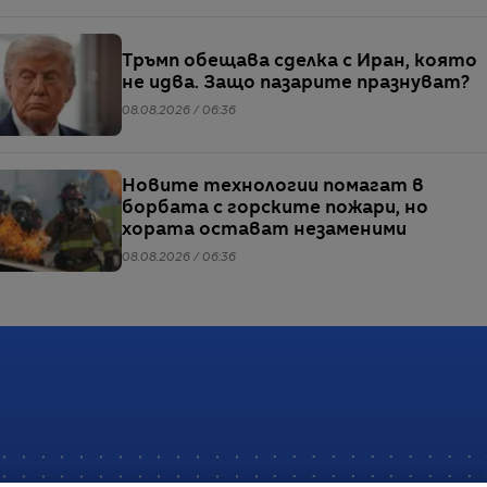
Тръмп обещава сделка с Иран, която
не идва. Защо пазарите празнуват?
08.08.2026 / 06:36
Новите технологии помагат в
борбата с горските пожари, но
хората остават незаменими
08.08.2026 / 06:36