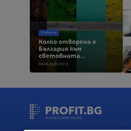
Глобално
Колко отворена е
България към
световната
икономика отвъд
08.08.2026 / 07:11
ЕС?