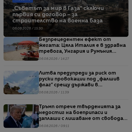
„Съветът за мир в Газа“ сключи
първия си договор – за
строителство на военна база
06.08.2026 / 15:30
Безпрецедентен ефект от
жегата: Цяла Италия е в здравна
тревога, Унгария и Румъния
пестят електричество
06.08.2026 / 14:27
Литва предупреди за риск от
руски провокации под „фалшив
флаг“ срещу държави в
Балтийския регион
06.08.2026 / 11:39
Тръмп отрече твърденията за
недостиг на боеприпаси и
заплаши с лишаване от свобода
хората, които разпространяват
06.08.2026 / 09:11
подобна информация