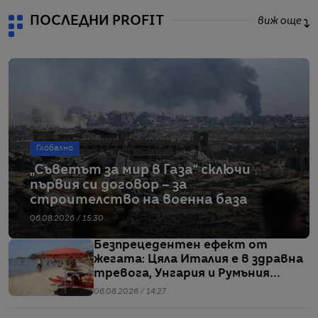
ПОСЛЕДНИ PROFIT
виж още
Глобално
„Съветът за мир в Газа“ сключи
първия си договор – за
строителство на военна база
06.08.2026 / 15:30
Безпрецедентен ефект от
жегата: Цяла Италия е в здравна
тревога, Унгария и Румъния
пестят електричество
06.08.2026 / 14:27