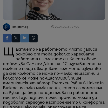
от profit.bg
29.07.2013 / 17:00
Щастието на работното място зависи
основно от това доколко харесвате
работата и колегите си. Както обаче
отбелязва Самюел Джонсън: “С изучаването на
малките неща овладяваме голямото изкуство
да сме колкото се може по-малко нещастни и
колкото се може по-щастливи”, пише
американският автор Гретхен Рубин в LinkedIn.
Вижте няколко малки неща, които са помогнали
на Рубин да бъде по-щастлива на работното
място. Тези незначителни промени могат да
подобрят сериозно настроението и комфорта
ви. Дори и ако всички предложения не са