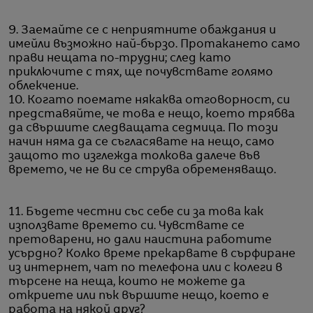
9. Заемайте се с неприятните обаждания и
имейли възможно най-бързо. Протакането само
прави нещата по-трудни; след като
приключите с тях, ще почувствате голямо
облекчение.
10. Когато поемате някаква отговорност, си
представяйте, че това е нещо, което трябва
да свършите следващата седмица. По този
начин няма да се съгласявате на нещо, само
защото то изглежда толкова далече във
времето, че не ви се струва обременяващо.
11. Бъдете честни със себе си за това как
използвате времето си. Чувствате се
претоварени, но дали наистина работите
усърдно? Колко време прекарвате в сърфиране
из интернет, чат по телефона или с колеги в
търсене на неща, които не можете да
откриете или пък вършите нещо, което е
работа на някой друг?