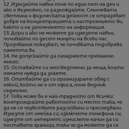
12. Излизайте навън поне по един път на ден и
ако е възможно, се разхождайте. Слънчевата
светлина и физическата дейност се отразяват
добре на концентрацията и настроението ви,
както и на запомнянето на информация.
13. Дори и ако не можете да излезете навън,
почивайте по десет минути на всеки час.
Проучвания показват, че почивката подобрява
паметта ви.
14. Не допускайте да огладнеете прекалено
много.
15. Оставайте си неосведомени за неща, които
нямате нужда да знаете.
16. Опитвайте да си организирате обяд с
някой, който не е от офиса, поне веднъж
седмично.
17. Това може би е най-трудното от всички:
контролирайте работното си място така, че
да не се чеувствате разсейвани и преследвани.
Излезте от имейла си; изключете телефона си;
излезте от интернет; измислете начин да си
поставите граници, така че да можете да се