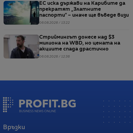
ЕС иска държави на Карибите да
прекратят „Златните
паспорти“ – иначе ще въведе визи
06.08.2026 / 13:22
Стриймингът донесе над $3
милиона на WBD, но цената на
акциите спада драстично
06.08.2026 / 12:36
Връзки