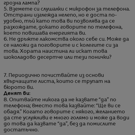
грозна лампа?
5. Вземете си слушалки с микрофон за телефона.
Отстрани изглежда нелепо, но е доста по-
удобно, тъй като това ви позволява да се
разхождате, докато говорите по телефона,
което повишава енергията ви.
6. Не дръжте лакомства около себе си. Може да
се наложи да поговорите и с колегите си за
това. Хората наистина ли искат това
шоколадово десертче или тези понички?
7. Периодично почиствайте из основи
хвърчащите листа, които се трупат на
бюрото ви.
Денят ви:
8. Опитвайте никога да не казвате “да” по
телефона; вместо това казвайте: “Ще ви се
обадя.” Когато говорите с някого, желанието
да сте услужливи е много голямо и може да води
до това да казвате “да”, без да помислите
достатъчно.