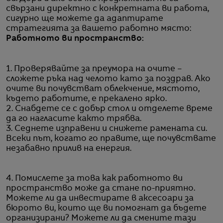
свързани директно с конкретната ви работа,
сигурно ще можете да адаптирате
стратегията за вашето работно място:
Работното ви пространство:
1. Проверявайте за преумора на очите –
сложете ръка над челото като за поздрав. Ако
очите ви почувстват облекчение, мястото,
където работите, е прекалено ярко.
2. Снабдете се с добър стол и отделете време
да го нагласите както трябва.
3. Седнете изправени и снижете рамената си.
Всеки път, когато го правите, ще почувствате
незабавно прилив на енергия.
4. Помислете за това как работното ви
пространство може да стане по-приятно.
Можете ли да инвестирате в аксесоари за
бюрото ви, които ще ви помогнат да бъдете
организирани? Можете ли да смените тази