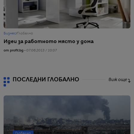
Бизнес
/
Глобално
С
Идеи за работното място у дома
П
н
от profit.bg -
07.06.2013 / 10:07
от
ПОСЛЕДНИ ГЛОБАЛНО
виж още
Глобално