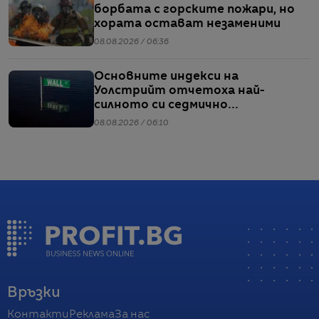
борбата с горските пожари, но
хората остават незаменими
08.08.2026 / 06:36
Основните индекси на
Уолстрийт отчетоха най-
силното си седмично
представяне от април насам
08.08.2026 / 06:10
Връзки
Контакти
Реклама
За нас