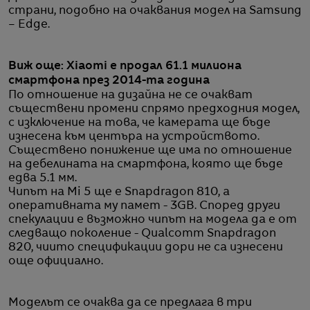
страни, подобно на очаквания модел на Samsung
– Edge.
Виж още: Xiaomi е продал 61.1 милиона
смартфона през 2014-та година
По отношение на дизайна не се очакват
съществени промени спрямо предходния модел,
с изключение на това, че камерата ще бъде
изнесена към центъра на устройството.
Съществено понижение ще има по отношение
на дебелината на смартфона, която ще бъде
едва 5.1 мм.
Чипът на Mi 5 ще е Snapdragon 810, а
оперативната му памет - 3GB. Според други
спекулации е възможно чипът на модела да е от
следващо поколение - Qualcomm Snapdragon
820, чиито спецификации дори не са изнесени
още официално.
Моделът се очаква да се предлага в три