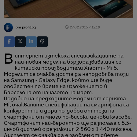
от profit.bg
27.02.2015 / 12:19
В интернет изтекоха спецификациите на
най-новия модел на бързоразвиващия се
китайски производители Xiaomi - Mi 5.
Моделът се очаква доста да наподобява този
на Samsung - Galaxy Edge, който ще бъде
оповестен по време на изложението в
Барселона от началото на март.
Подобно на предходните модели от серията
Mi, очакваните спецификации на смартфона са
конкурентни и дори по-добри от тези на
смартфони от много по-високи ценови класове.
Смартфонът най-вероятно ще разполага с 5.5-
инчов дисплей с резолюция 2 560 х 1 440 пиксела.
Дисплеят се очаква да е заоблен от двете