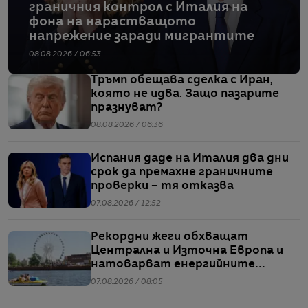
граничния контрол с Италия на
фона на нарастващото
напрежение заради мигрантите
08.08.2026 / 06:53
Тръмп обещава сделка с Иран,
която не идва. Защо пазарите
празнуват?
08.08.2026 / 06:36
Испания даде на Италия два дни
срок да премахне граничните
проверки – тя отказва
07.08.2026 / 12:52
Рекордни жеги обхващат
Централна и Източна Европа и
натоварват енергийните
системи
07.08.2026 / 08:05