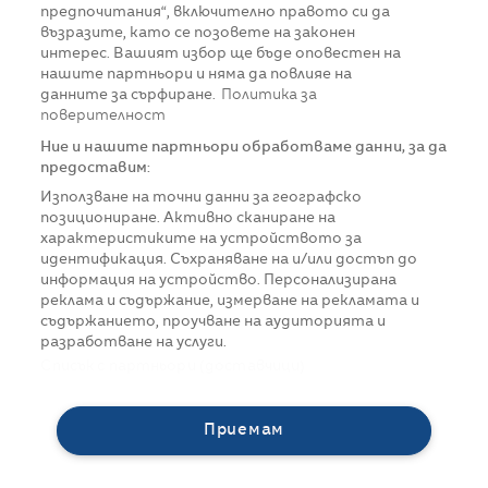
предпочитания“, включително правото си да
възразите, като се позовете на законен
интерес. Вашият избор ще бъде оповестен на
нашите партньори и няма да повлияе на
данните за сърфиране.
Политика за
поверителност
Ние и нашите партньори обработваме данни, за да
предоставим:
Използване на точни данни за географско
позициониране. Активно сканиране на
характеристиките на устройството за
идентификация. Съхраняване на и/или достъп до
информация на устройство. Персонализирана
реклама и съдържание, измерване на рекламата и
съдържанието, проучване на аудиторията и
разработване на услуги.
Списък с партньори (доставчици)
Приемам