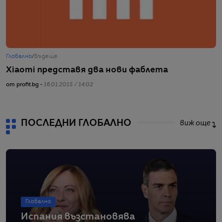
Глобално
/
Бъдеще
Ж
Xiaomi представя два нови фаблета
Ч
от profit.bg -
16.01.2015 / 14:02
от
ПОСЛЕДНИ ГЛОБАЛНО
виж още
Глобално
Испания възстановява