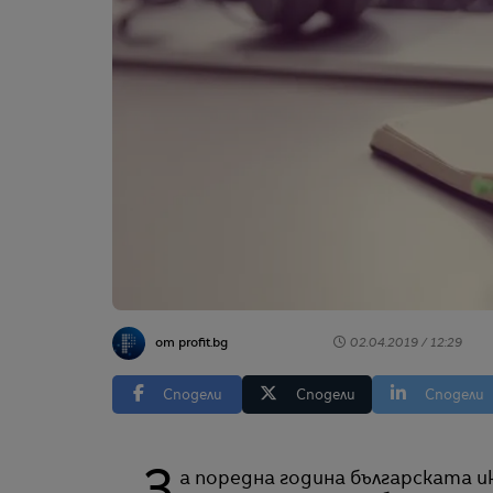
от profit.bg
02.04.2019 / 12:29
Сподели
Сподели
Сподели