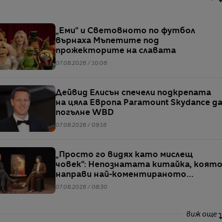
„Еми“ и Световното по футбол
върнаха Мъпетите под
прожекторите на славата
07.08.2026 / 10:06
Дейвид Елисън спечели подкрепата
на цяла Европа Paramount Skydance д
погълне WBD
07.08.2026 / 09:16
„Просто го видях като мислещ
човек“: Непознатата китайка, коят
направи най-коментираното
интервю с Кристофър Нолан
07.08.2026 / 08:30
виж още