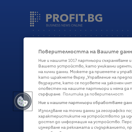
Поверителността на Вашите данни 
Ние и нашите
1017
партньори съхраняваме и
Вашето устройство, като уникални иденти
Категории
на лични данни. Можете да приемете и управ
като щракнете върху „Управление на предпо
Глобално
Бизнес
Технологии
Стратегии
Жи
възразите, като се позовете на законен ин
оповестен на нашите партньори и няма да п
сърфиране.
Политика за поверителност
Ние и нашите партньори обработваме данни
Използване на точни данни за географско п
характеристиките на устройството за иде
достъп до информация на устройство. Перс
измерване на рекламата и съдържанието, п