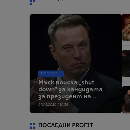
Стратегии
Мъск поиска „shut
down” за кандидата
за президент на
Франция от
07.08.2026 / 10:38
„Зелените“
ПОСЛЕДНИ PROFIT