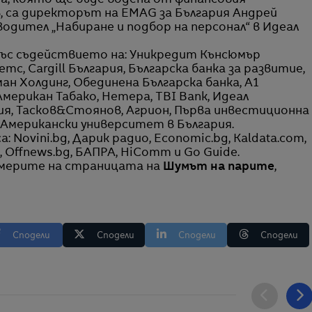
а, която ще бъде водена от финансовия
в, са директорът на EMAG за България Андрей
водител „Набиране и подбор на персонал“ в Идеал
ъс съдействието на: Уникредит Кънсюмър
с, Cargill България, Българска банка за развитие,
ан Холдинг, Обединена Българска банка, А1
мерикан Табако, Нетера, TBI Bank, Идеал
я, Тасков&Стоянов, Агрион, Първа инвестиционна
 Американски университет в България.
Novini.bg, Дарик радио, Economic.bg, Kaldata.com,
 Offnews.bg, БАПРА, HiComm и Go Guide.
америте на страницата на
Шумът на парите
,
Сподели
Сподели
Сподели
Сподели