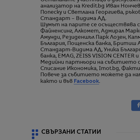
Останалите участници в дискусият
анализатор на Kredit.bg Иван Нонче
Попеску и Светлана Георгиева, ръко
Стандарт – Видима АД.
Шумът на парите се осъществява с
Файненсинг, Алкомет, Адмирал Маркет
Амунди, Резиденшъл Парк Лозен, Капм
България, Пощенска банка, Бритиш А
Стандарт-Видима АД, Уника Българи
банка, EMAG, ZEISS VISION CENTER и
Медийни партньори на събитието са: 
Списание Икономика, Imot.bg, Факти,
Повече за събитието можете да н
както и във
Facebook
.
СВЪРЗАНИ СТАТИИ