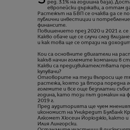
За поредна година българската икономика реализира ръст на БВП от над 3% (бел.
ред. 3.1% на годишна база). Дос
европейски държави, а оттам д
Растежът на БВП се очаква да се по
публични инвестиции и потреблени
финансите.
Повишението през 2020 и 2021 г. се о
Какво обаче ще се случи след влизан
и как това ще се отрази на доходи
Кои са основните двигатели на рас
какъв начин големите компании в с
Какви са предизвикателствата пред
купувачи?
Отговорите на тези въпроси ще тъ
растежа, която за втора поредна г
големите и все още безплатни съби
година, като този път домакин на фо
2019 г.
Пред аудиторията ще чуем мненията
икономист на Уникредит Булбанк К
Алкомет Хюсеин Йорюджю, както и г
Илия Лингорски.