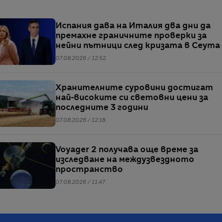
Испания дава на Италия два дни да
премахне граничните проверки за
нейни пътници след кризата в Сеута
07.08.2026 / 12:52
Хранителните суровини достигат
най-високите си световни цени за
последните 3 години
07.08.2026 / 12:18
Voyager 2 получава още време за
изследване на междузвездното
пространство
07.08.2026 / 11:47