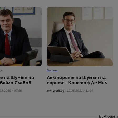
ще
Бизнес
е на Шумът на
Лекторите на Шумът на
Ивайло Славов
парите - Кристоф Де Мил
03.2019 / 07:58
от profit.bg -
12.05.2021 / 11:44
виж още