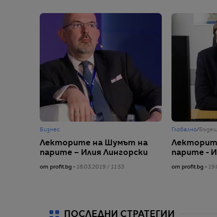
Бизнес
Глобално
/
Бъде
Лекторите на Шумът на
Лекторит
парите – Илия Лингорски
парите - 
от profit.bg -
18.03.2019 / 11:53
от profit.bg -
19.
ПОСЛЕДНИ СТРАТЕГИИ