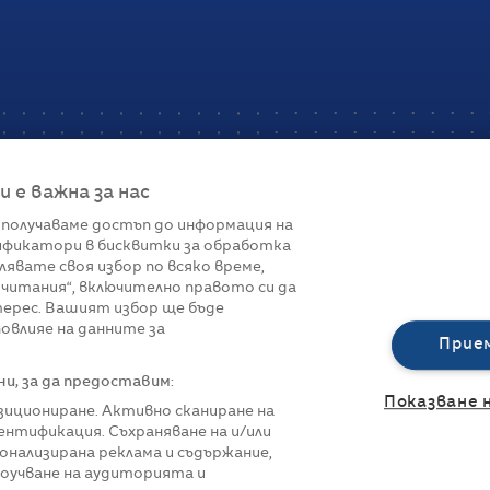
е важна за нас
 получаваме достъп до информация на
фикатори в бисквитки за обработка
Връзки
лявате своя избор по всяко време,
читания“, включително правото си да
вот
Контакти
терес. Вашият избор ще бъде
Реклама
овлияе на данните за
За нас
Прие
Политика за п
Управление на 
, за да предоставим:
Показване 
озициониране. Активно сканиране на
нтификация. Съхраняване на и/или
онализирана реклама и съдържание,
роучване на аудиторията и