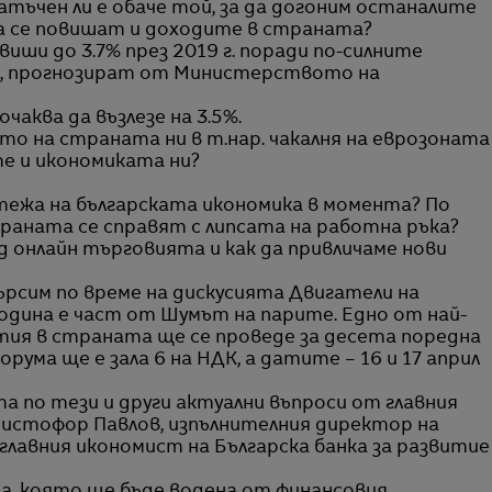
татъчен ли е обаче той, за да догоним останалите
а се повишат и доходите в страната?
виши до 3.7% през 2019 г. поради по-силните
е, прогнозират от Министерството на
чаква да възлезе на 3.5%.
ето на страната ни в т.нар. чакалня на еврозоната
те и икономиката ни?
тежа на българската икономика в момента? По
траната се справят с липсата на работна ръка?
 онлайн търговията и как да привличаме нови
рсим по време на дискусията Двигатели на
одина е част от Шумът на парите. Едно от най-
тия в страната ще се проведе за десета поредна
рума ще е зала 6 на НДК, а датите – 16 и 17 април
 по тези и други актуални въпроси от главния
ристофор Павлов, изпълнителния директор на
лавния икономист на Българска банка за развитие