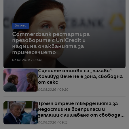
Бизнес
Commerzbank рестартира
преговорите с UniCredit и
надмина очакванията за
тримесечието
06.08.2026 / 09:48
Сцените отново са „палави“:
Холивуд вече не е зона, свободна
от секс
06.08.2026 / 09:20
Тръмп отрече твърденията за
недостиг на боеприпаси и
заплаши с лишаване от свобода
хората, които разпространяват
06.08.2026 / 09:11
подобна информация