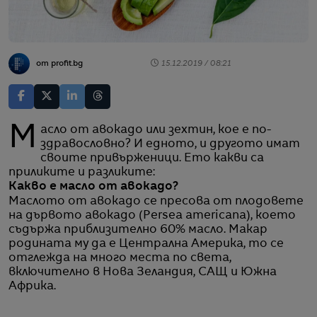
от profit.bg
15.12.2019 / 08:21
Масло от авокадо или зехтин, кое е по-
здравословно? И едното, и другото имат
своите привърженици. Ето какви са
приликите и разликите:
Какво е масло от авокадо?
Маслото от авокадо се пресова от плодовете
на дървото авокадо (Persea americana), което
съдържа приблизително 60% масло. Макар
родината му да е Централна Америка, то се
отглежда на много места по света,
включително в Нова Зеландия, САЩ и Южна
Африка.