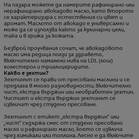
На пазара можете да намерите рафинирано или
нерафинирано авокадово масло, като второто
се характеризира с естествения си цвят и
аромат. Маслото от авокадо е универсално и
може да се използва както за кулинарни цели,
така и в грижа за кожата.
Безброй проучвания сочат, че авокадовото
масло има редица ползи за здравето,
включително намалени нива на LDL (лош)
холестерол и триглицеридите.
Какво е зехтин?
Зехтинът се прави от пресовани маслини и се
предлага в много разновидности, включително
чист, екстра върджин или необработен зехтин.
Чистият и екстра върджин зехтинът се
извличат чрез студено пресоване.
Зехтинът с етикет „екстра върджин“ или
„чист“ съдържа смес от студено пресовано
масло и рафинирано масло, което се извлича
чрез химикали или топлина. Лесно е да включите