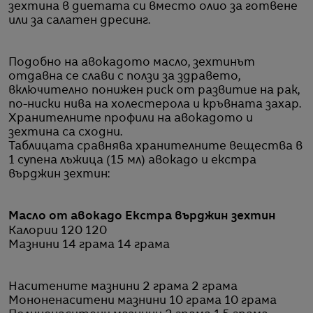
зехтина в диетата си вместо олио за готвене
или за салатен дресинг.
Подобно на авокадото масло, зехтинът
отдавна се слави с ползи за здравето,
включително понижен риск от развитие на рак,
по-ниски нива на холестерола и кръвната захар.
Хранителните профили на авокадото и
зехтина са сходни.
Таблицата сравнява хранителните вещества в
1 супена лъжица (15 мл) авокадо и екстра
върджин зехтин:
Масло от авокадо Екстра върджин зехтин
Калории 120 120
Мазнини 14 грама 14 грама
Наситените мазнини 2 грама 2 грама
Мононенаситени мазнини 10 грама 10 грама