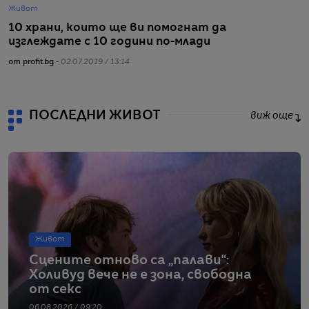
Живот
Ж
10 храни, които ще ви помогнат да
П
изглеждате с 10 години по-млади
к
от profit.bg -
02.07.2019 / 13:14
от
ПОСЛЕДНИ ЖИВОТ
виж още
Живот
Сцените отново са „палави“:
Холивуд вече не е зона, свободна
от секс
06.08.2026 / 09:20