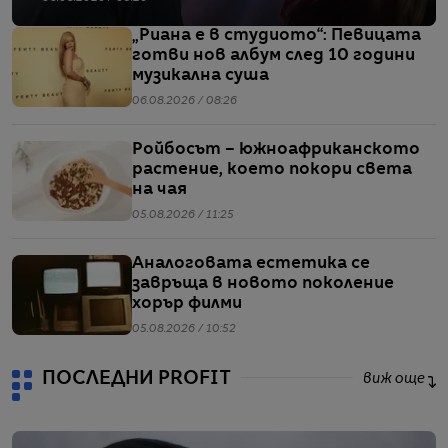
„Риана е в студиото“: Певицата
готви нов албум след 10 години
музикална суша
06.08.2026 / 08:26
Ройбосът – южноафриканското
растение, което покори света
на чая
05.08.2026 / 11:25
Аналоговата естетика се
завръща в новото поколение
хорър филми
05.08.2026 / 10:52
ПОСЛЕДНИ PROFIT
виж още