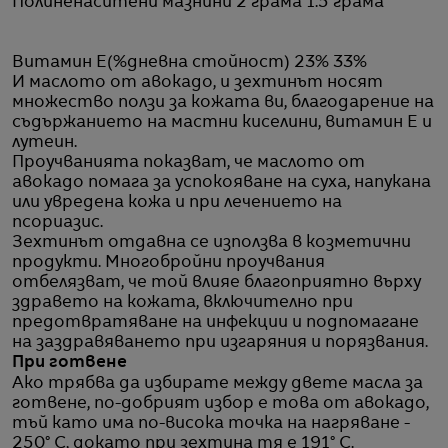
Полиненаситени мазнини 2 грама 1.5 грама
Витамин Е(%дневна стойност) 23% 33%
И маслото от авокадо, и зехтинът носят
множество ползи за кожата ви, благодарение на
съдържанието на мастни киселини, витамин Е и
лутеин.
Проучванията показват, че маслото от
авокадо помага за успокояване на суха, напукана
или увредена кожа и при лечението на
псориазис.
Зехтинът отдавна се използва в козметични
продукти. Многобройни проучвания
отбелязват, че той влияе благоприятно върху
здравето на кожата, включително при
предотвратяване на инфекции и подпомагане
на заздравяването при изгаряния и порязвания.
При готвене
Ако трябва да избирате между двете масла за
готвене, по-добрият избор е това от авокадо,
тъй като има по-висока точка на нагряване -
250° C, докато при зехтина тя е 191° C.