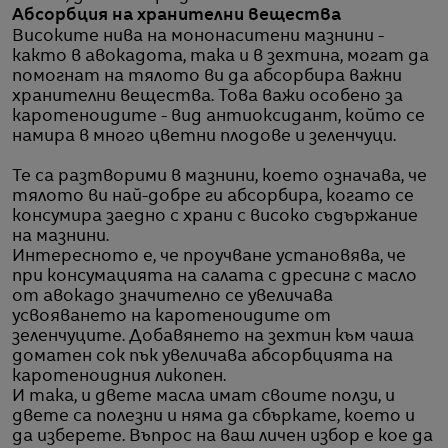
Абсорбция на хранителни вещества
Високите нива на мононаситени мазнини -
както в авокадота, така и в зехтина, могат да
помогнат на тялото ви да абсорбира важни
хранителни вещества. Това важи особено за
каротеноидите - вид антиоксидант, който се
намира в много цветни плодове и зеленчуци.
Те са разтворими в мазнини, което означава, че
тялото ви най-добре ги абсорбира, когато се
консумира заедно с храни с високо съдържание
на мазнини.
Интересното е, че проучване установява, че
при консумацията на салата с дресинг с масло
от авокадо значително се увеличава
усвояването на каротеноидите от
зеленчуците. Добавянето на зехтин към чаша
доматен сок пък увеличава абсорбцията на
каротеноидния ликопен.
И така, и двете масла имат своите ползи, и
двете са полезни и няма да сбъркате, което и
да изберете. Въпрос на ваш личен избор е кое да