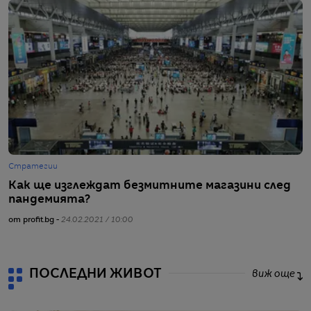
Стратегии
Ж
Как ще изглеждат безмитните магазини след
А
пандемията?
ц
от profit.bg -
24.02.2021 / 10:00
от
ПОСЛЕДНИ ЖИВОТ
виж още