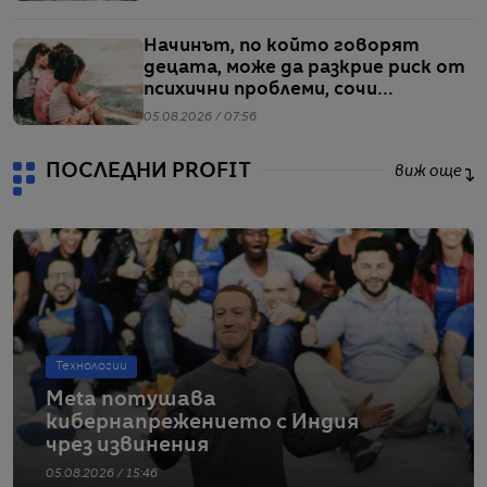
Начинът, по който говорят
децата, може да разкрие риск от
психични проблеми, сочи
проучване
05.08.2026 / 07:56
ПОСЛЕДНИ PROFIT
виж още
Технологии
Meta потушава
кибернапрежението с Индия
чрез извинения
05.08.2026 / 15:46