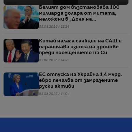
Белият дом възстановява 100
милиарда долара от митата,
наложени в „Деня на
освобождението“
05.08.2026 / 15:24
Китай налага санкции на САЩ и
ограничава износа на дронове
преди посещението на Си
05.08.2026 / 14:52
ЕС отпуска на Украйна 1,4 млрд.
евро печалба от замразените
руски активи
05.08.2026 / 14:04