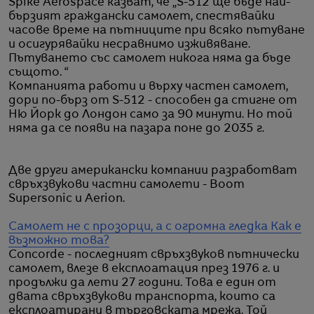
Spike Aerospace казват, че „S-512 ще бъде най-
бързият граждански самолет, спестявайки
часове време на пътниците при всяко пътуване
и осигурявайки несравнимо изживяване.
Пътуването със самолет никога няма да бъде
същото. “
Компанията работи и върху частен самолет,
дори по-бърз от S-512 - способен да стигне от
Ню Йорк до Лондон само за 90 минути. Но той
няма да се появи на пазара поне до 2035 г.
Две други американски компании разработват
свръхзвукови частни самолети - Boom
Supersonic и Aerion.
Самолет не с прозорци, а с огромна гледка
Как е
възможно това?
Concorde - последният свръхзвуков пътнически
самолет, влезе в експлоатация през 1976 г. и
продължи да лети 27 години. Това е един от
двата свръхзвукови транспорта, които са
експлоатирани в търговската мрежа. Той