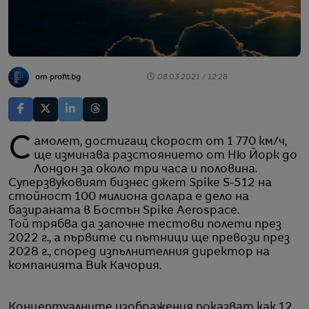
от profit.bg
08.03.2021 / 12:28
Самолет, достигащ скорост от 1 770 км/ч,
ще изминава разстоянието от Ню Йорк до
Лондон за около три часа и половина.
Суперзвуковият бизнес джет Spike S-512 на
стойност 100 милиона долара е дело на
базираната в Бостън Spike Aerospace.
Той трябва да започне тестови полети през
2022 г., а първите си пътници ще превози през
2028 г., според изпълнителния директор на
компанията Вик Качория.
Концептуалните изображения показват как 12