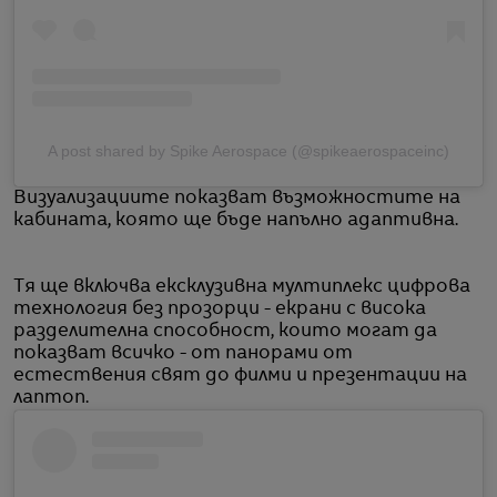
A post shared by Spike Aerospace (@spikeaerospaceinc)
Визуализациите показват възможностите на
кабината, която ще бъде напълно адаптивна.
Тя ще включва ексклузивна мултиплекс цифрова
технология без прозорци - екрани с висока
разделителна способност, които могат да
показват всичко - от панорами от
естествения свят до филми и презентации на
лаптоп.