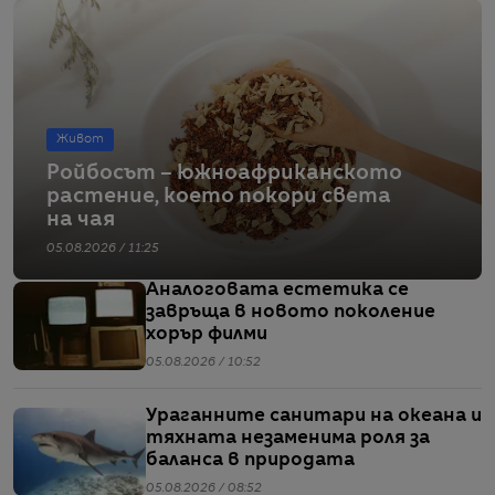
Живот
Ройбосът – южноафриканското
растение, което покори света
на чая
05.08.2026 / 11:25
Аналоговата естетика се
завръща в новото поколение
хорър филми
05.08.2026 / 10:52
Ураганните санитари на океана и
тяхната незаменима роля за
баланса в природата
05.08.2026 / 08:52