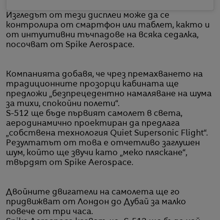
Изгледът от тези дисплеи може да се
контролира от смартфон или таблет, както и
от интуитивни тъчпадове на всяка седалка,
посочват от Spike Aerospace.
Компанията добавя, че чрез премахването на
традиционните прозорци кабината ще
предложи „безпрецедентно намаляване на шума
за тихи, спокойни полети“.
S-512 ще бъде първият самолет в света,
аеродинамично проектиран да предлага
„собствена технология Quiet Supersonic Flight“.
Резултатът от това е отчетливо заглушен
шум, който ще звучи като „меко пляскане“,
твърдят от Spike Aerospace.
Двойните двигатели на самолета ще го
придвижват от Лондон до Дубай за малко
повече от три часа.