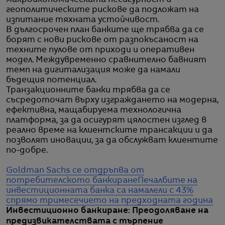
геополитическите рискове да подложат на
изпитание тяхната устойчивост.
В дългосрочен план банките ще трябва да се
борят с нови рискове от разпокъсаност на
техните пулове от приходи и оперативен
модел. Междувременно сравнително бавният
темп на дигитализация може да намали
бъдещия потенциал.
Транзакционните банки трябва да се
съсредоточат върху изграждането на модерна,
ефективна, мащабируема технологична
платформа, за да осигурят цялостен изглед в
реално време на клиентските трансакции и да
позволят иновации, за да обслужват клиентите
по-добре.
Goldman Sachs се отдръпва от
потребителското банкиране
Печалбите на
инвестиционната банка са намалели с 43%
спрямо тримесечието на предходната година
Инвестиционно банкиране: Преодоляване на
предизвикателствата с търпение