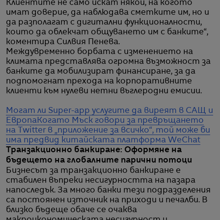
Клиентите не само искат някой, на когото
имат доверие, да наблюдава сметките им, но и
да разполагат с дигитални функционалности,
които да облекчат общуването им с банките“,
коментира Силвия Пенева.
Междувременно борбата с изменението на
климата представлява огромна възможност за
банките да мобилизират финансиране, за да
подпомогнат прехода на корпоративните
клиенти към нулеви нетни въглеродни емисии.
Могат ли Super-app услугите да виреят в САЩ и
Европа
Когато Мъск говори за превръщането
на Twitter в „приложение за всичко“, той може би
има предвид китайската платформа WeChat
Транзакционно банкиране: Оформяне на
бъдещето на глобалните парични потоци
Бизнесът за транзакционно банкиране е
стабилен въпреки несигурността на пазара
напоследък. За много банки тези подразделения
са постоянен източник на приходи и печалби. В
близко бъдеще обаче се очаква
макроикономическата несигурност и