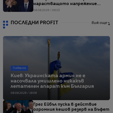
нарастващото напрежение
заради мигрантите
08.08.2026 / 06:53
ПОСЛЕДНИ PROFIT
виж още
Глобално
Киев: Украинската армия не е
насочвала умишлено никакъв
летателен апарат към България
08.08.2026 / 18:08
Грег Ейбъл пуска в действие
огромния кешов резерв на Бъфет