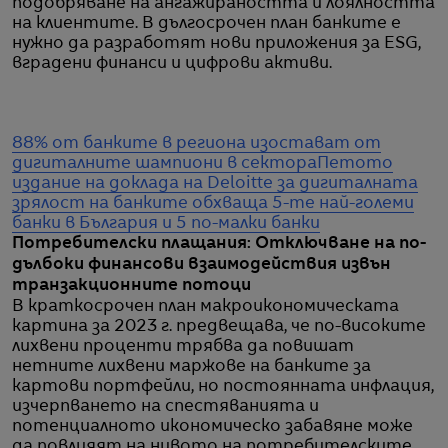
подобряване на ангажираността и лоялността
на клиентите. В дългосрочен план банките е
нужно да разработят нови приложения за ESG,
вградени финанси и цифрови активи.
88% от банките в региона изостават от
дигиталните шампиони в сектора
Петото
издание на доклада на Deloitte за дигиталната
зрялост на банките обхваща 5-те най-големи
банки в България и 5 по-малки банки
Потребителски плащания: Отключване на по-
дълбоки финансови взаимодействия извън
транзакционните потоци
В краткосрочен план макроикономическата
картина за 2023 г. предвещава, че по-високите
лихвени проценти трябва да повишат
нетните лихвени маржове на банките за
картови портфейли, но постоянната инфлация,
изчерпването на спестяванията и
потенциалното икономическо забавяне може
да повлияят на нивото на потребителските