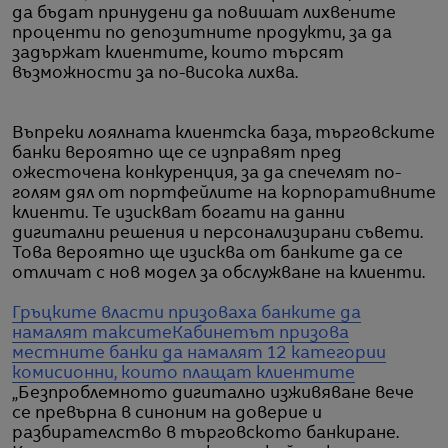
да бъдат принудени да повишат лихвените
проценти по депозитните продукти, за да
задържат клиентите, които търсят
възможности за по-висока лихва.
Въпреки лоялната клиентска база, търговските
банки вероятно ще се изправят пред
ожесточена конкуренция, за да спечелят по-
голям дял от портфейлите на корпоративните
клиенти. Те изискват богати на данни
дигитални решения и персонализирани съвети.
Това вероятно ще изисква от банките да се
отличат с нов модел за обслужване на клиенти.
Гръцките власти призоваха банките да
намалят таксите
Кабинетът призова
местните банки да намалят 12 категории
комисионни, които плащат клиентите
„Безпроблемното дигитално изживяване вече
се превърна в синоним на доверие и
разбирателство в търговското банкиране.