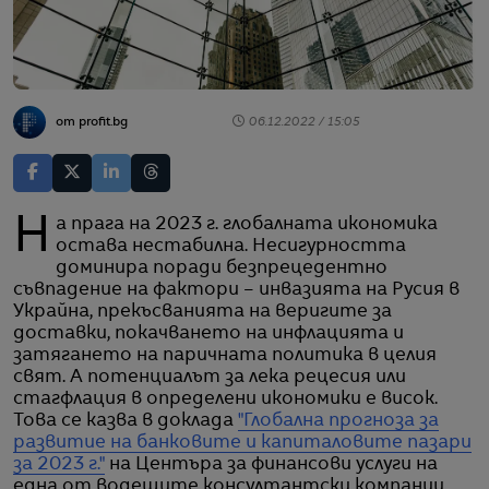
от profit.bg
06.12.2022 / 15:05
На прага на 2023 г. глобалната икономика
остава нестабилна. Несигурността
доминира поради безпрецедентно
съвпадение на фактори – инвазията на Русия в
Украйна, прекъсванията на веригите за
доставки, покачването на инфлацията и
затягането на паричната политика в целия
свят. А потенциалът за лека рецесия или
стагфлация в определени икономики е висок.
Това се казва в доклада
"Глобална прогноза за
развитие на банковите и капиталовите пазари
за 2023 г."
на Центъра за финансови услуги на
една от водещите консултантски компании