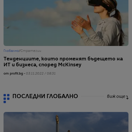
Глобално
/
Стратегии
Г
Тенденциите, които променят бъдещето на
М
ИТ и бизнеса, според МcКinsey
д
от profit.bg -
03.11.2022 / 08:31
от
ПОСЛЕДНИ ГЛОБАЛНО
виж още