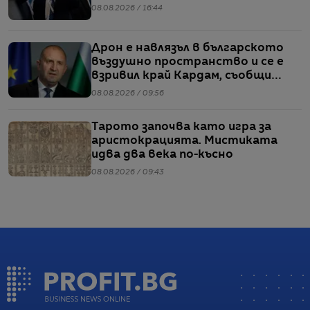
08.08.2026 / 16:44
Дрон е навлязъл в българското
въздушно пространство и се е
взривил край Кардам, съобщи
Радев
08.08.2026 / 09:56
Тарото започва като игра за
аристокрацията. Мистиката
идва два века по-късно
08.08.2026 / 09:43