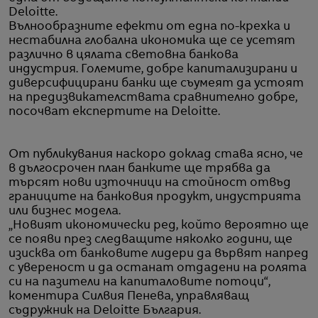
Deloitte.
Вълнообразните ефекти от една по-крехка и
нестабилна глобална икономика ще се усетят
различно в цялата световна банкова
индустрия. Големите, добре капитализирани и
диверсифицирани банки ще съумеят да устоят
на предизвикателствата сравнително добре,
посочват експертите на Deloitte.
От публикувания наскоро доклад става ясно, че
в дългосрочен план банките ще трябва да
търсят нови източници на стойност отвъд
границите на банковия продукт, индустрията
или бизнес модела.
„Новият икономически ред, който вероятно ще
се появи през следващите няколко години, ще
изисква от банковите лидери да вървят напред
с увереност и да останат отдадени на ролята
си на пазители на капиталовите потоци“,
коментира Силвия Пенева, управляващ
съдружник на Deloitte България.