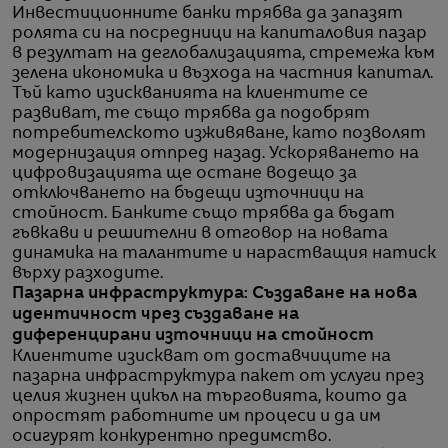
Инвестиционните банки трябва да запазят
ролята си на посредници на капиталовия пазар
в резултат на деглобализацията, стремежа към
зелена икономика и възхода на частния капитал.
Тъй като изискванията на клиентите се
развиват, те също трябва да подобрят
потребителското изживяване, като позволят
модернизация отпред назад. Ускоряването на
цифровизацията ще остане водещо за
отключването на бъдещи източници на
стойност. Банките също трябва да бъдат
гъвкави и решителни в отговор на новата
динамика на талантите и нарастващия натиск
върху разходите.
Пазарна инфраструктура: Създаване на нова
идентичност чрез създаване на
диференцирани източници на стойност
Клиентите изискват от доставчиците на
пазарна инфраструктура пакет от услуги през
целия жизнен цикъл на търговията, които да
опростят работните им процеси и да им
осигурят конкурентно предимство.