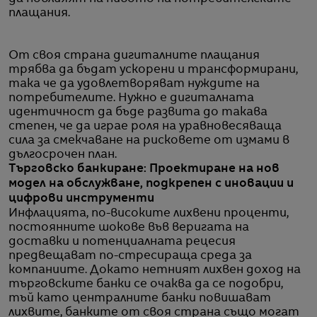
плащания.
От своя страна дигиталните плащания
трябва да бъдат ускорени и трансформирани,
така че да удовлетворяват нуждите на
потребителите. Нужно е дигиталната
идентичност да бъде развита до такава
степен, че да играе роля на уравновесяваща
сила за смекчаване на рисковете от измами в
дългосрочен план.
Търговско банкиране: Проектиране на нов
модел на обслужване, подкрепен с иновации и
цифрови инструменти
Инфлацията, по-високите лихвени проценти,
постоянните шокове във веригата на
доставки и потенциалната рецесия
предвещават по-стресираща среда за
компаниите. Докато нетният лихвен доход на
търговските банки се очаква да се подобри,
тъй като централните банки повишават
лихвите, банките от своя страна също могат