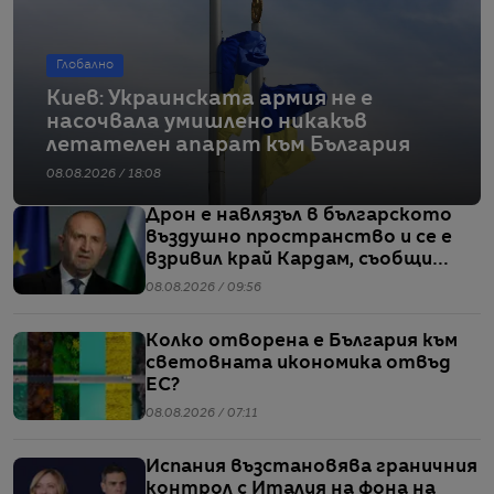
Глобално
Киев: Украинската армия не е
насочвала умишлено никакъв
летателен апарат към България
08.08.2026 / 18:08
Дрон е навлязъл в българското
въздушно пространство и се е
взривил край Кардам, съобщи
Радев
08.08.2026 / 09:56
Колко отворена е България към
световната икономика отвъд
ЕС?
08.08.2026 / 07:11
Испания възстановява граничния
контрол с Италия на фона на