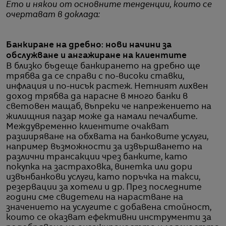
Ето и някои от основните тенденции, които се
очертават в доклада:
Банкиране на дребно: нови начини за
обслужване и ангажиране на клиентите
В близко бъдеще банкирането на дребно ще
трябва да се справи с по-високи ставки,
инфлация и по-нисък растеж. Нетният лихвен
доход трябва да нарасне в много банки в
световен мащаб, въпреки че напрежението на
жилищния пазар може да намали печалбите.
Междувременно клиентите очакват
разширяване на обхвата на банковите услуги,
например възможности за извършването на
различни трансакции чрез банките, като
покупка на застраховка, винетка или дори
извънбанкови услуги, като поръчка на такси,
резервации за хотели и др. През последните
години сме свидетели на нарастване на
значението на услугите с добавена стойност,
които се оказват ефективни инструменти за