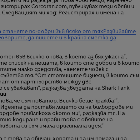
орея и ми разказа за това ново нещо, наречено
егистрирах Corcoran.com, публикувах тези обяви и
 Следващият ми ход: Регистрирах и имена на
да станете по-добри във всяко от тях
Развивайте
оворите, да пишете и в крайна сметка да
ен във всичко онова, в което аз бях ужасна”,
те списък на нещата, в които сте добри и в които
стите малко средства, наемете човек с
 съветва тя. “От стотиците бизнеси, в които съм
ултат от партньорство между две
е уважават”, разказва звездата на Shark Tank.
ии
ова, че съм новатор. Всичко беше кражба!”,
 “Идеята да поставя лицето си на билбордове ми
бордове привлякоха окото ми”, разказва тя. На
тно кодиране и прави това с обявите на
 живота си съм имала оригинална идея.”
а с това да обичаш хората и да им помагаш да