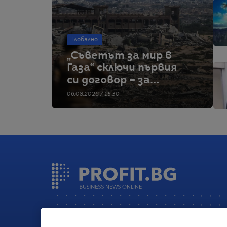
Глобално
„Съветът за мир в
Газа“ сключи първия
си договор – за
строителство на
06.08.2026 / 15:30
военна база