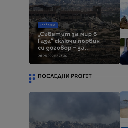
Глобално
„Съветът за мир в
Газа“ сключи първия
си договор – за
строителство на
06.08.2026 / 15:30
военна база
ПОСЛЕДНИ PROFIT