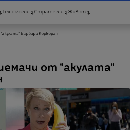
Технологии
Стратегии
Живот
 "акулата" Барбара Коркоран
риемачи от "акулата"
н