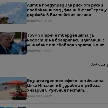
Литва предупреди за риск от руски
провокации под „фалшив флаг“ срещу
държави в Балтийския регион
06.08.2026 / 11:39
Тръмп отрече твърденията за
недостиг на боеприпаси и заплаши с
лишаване от свобода хората, които
разпространяват подобна
06.08.2026 / 09:11
информация
виж още
Безпрецедентен ефект от жегата:
Цяла Италия е в здравна тревога,
Унгария и Румъния пестят
електричество
06.08.2026 / 14:27