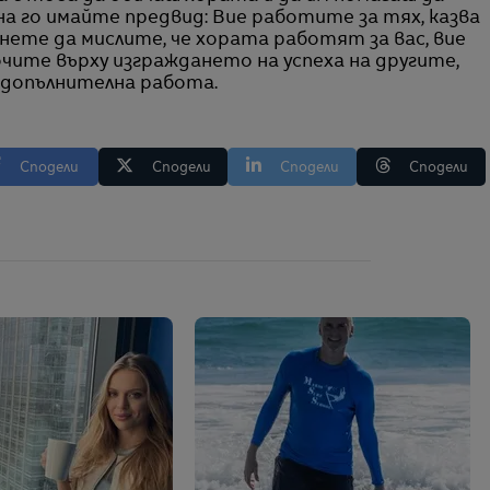
а го имайте предвид: Вие работите за тях, казва
нете да мислите, че хората работят за вас, вие
чите върху изграждането на успеха на другите,
 допълнителна работа.
Сподели
Сподели
Сподели
Сподели