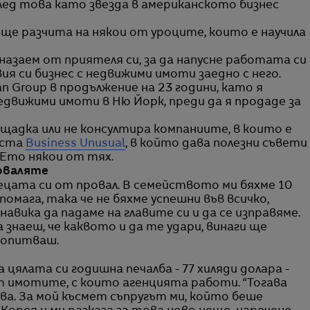
лед това като звезда в американското бизнес
още разчита на някои от уроците, които е научила
назаем от приятеля си, за да напусне работата си
ия си бизнес с недвижими имоти заедно с него.
 Group в продължение на 23 години, като я
едвижими имоти в Ню Йорк, преди да я продаде за
ощадка или не консултира компаниите, в които е
аста
Business Unusual
, в който дава полезни съвети
 Ето някои от тях.
роваляте
цата си от провал. В семейството ми бяхме 10
помага, така че не бяхме успешни във всичко,
авика да падаме на главите си и да се изправяме.
 знаеш, че каквото и да те удари, винаги ще
 опитваш.
цялата си годишна печалба - 77 хиляди долара -
т имотите, с които агенцията работи. “Тогава
ва. За мой късмет съпругът ми, който беше