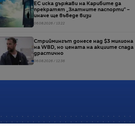
ЕС иска държави на Карибите да
прекратят „Златните паспорти“ –
иначе ще въведе визи
06.08.2026 / 13:22
Стриймингът донесе над $3 милиона
на WBD, но цената на акциите спада
драстично
06.08.2026 / 12:36