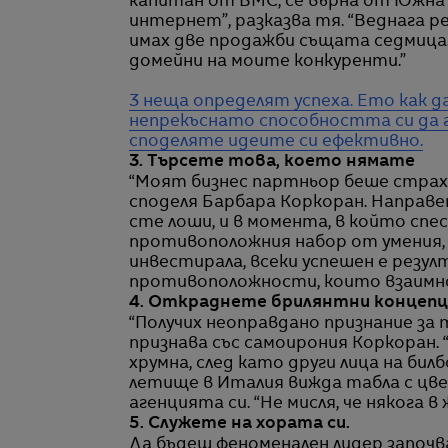
капитан от ВМС, се върна от Южна К
интернет”, разказва тя. “Веднага р
имах две продажби същата седмица.
домейни на моите конкуренти.”
3 неща определят успеха. Ето как 
непрекъснато способността си да г
споделяте идеите си ефективно.
3. Търсете това, което нямате
“Моят бизнес партньор беше страхот
споделя Барбара Коркоран. Направе
сте лоши, и в момента, в който спе
противоположния набор от умения,
инвестирала, всеки успешен е рез
противоположности, които взаимно с
4. Откраднете брилянтни концепц
“Получих неоправдано признание за т
признава със самоирония Коркоран.
хрумна, след като други лица на бил
летище в Италия вижда табла с цве
агенцията си. “Не мисля, че някога в
5. Служете на хората си.
Да бъдеш феноменален лидер започв