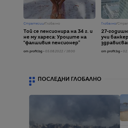
Стратегии
/
Глобално
Глобално
/
Стра
Той се пенсионира на 34 г. и
27-годишн
не му хареса: Уроците на
учи банкер
“фалшивия пенсионер”
здрависв
от profit.bg -
05.08.2022 / 16:00
от profit.bg -
02.
ПОСЛЕДНИ ГЛОБАЛНО