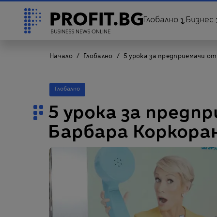
Глобално
Бизнес
Начало
Глобално
5 урока за предприемачи от
Глобално
5 урока за предп
Барбара Коркора