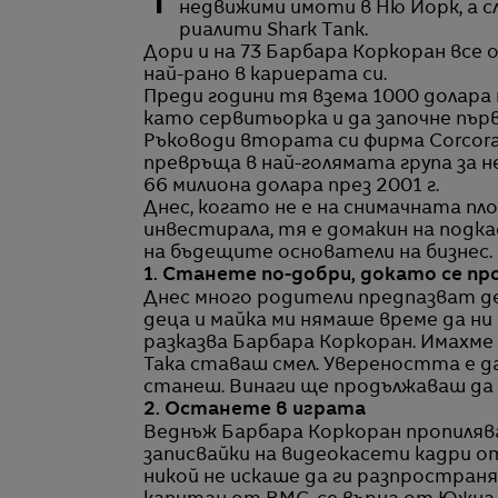
Тя е икона на предприемачеството от десетилетия - първо като специалист по
недвижими имоти в Ню Йорк, а с
риалити Shark Tank.
Дори и на 73 Барбара Коркоран все 
най-рано в кариерата си.
Преди години тя взема 1000 долара 
като сервитьорка и да започне първ
Ръководи втората си фирма Corcoran
превръща в най-голямата група за н
66 милиона долара през 2001 г.
Днес, когато не е на снимачната пл
инвестирала, тя е домакин на подк
на бъдещите основатели на бизнес.
1. Станете по-добри, докато се п
Днес много родители предпазват де
деца и майка ми нямаше време да ни 
разказва Барбара Коркоран. Имахме н
Така ставаш смел. Увереността е да
станеш. Винаги ще продължаваш да
2. Останете в играта
Веднъж Барбара Коркоран пропилява 
записвайки на видеокасети кадри о
никой не искаше да ги разпространя