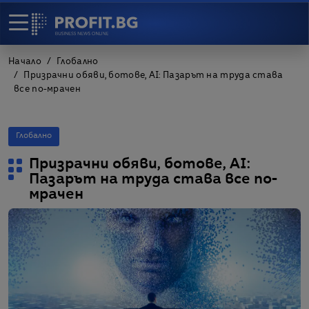
Начало
Глобално
Призрачни обяви, ботове, AI: Пазарът на труда става
все по-мрачен
Глобално
Призрачни обяви, ботове, AI:
Пазарът на труда става все по-
мрачен