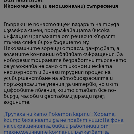
Businessinsider.
Икономически (и емоционални) сътресения
Въпреки че понастоящем пазарът на труда
изглежда силен, продължаващата висока
инфлация и заплахата от рецесия хвърлят
тъмна сянка върху бъдещето му.
Някогашните горещи отрасли замръзват, а
големите компании обявяват съкращения. За
новорегистрираните безработни търсенето
се усложнява не само от икономическата
несигурност и винаги трудния процес на
усъвършенстване на автобиографията и
поръждясалите умения за интервю, но и от
цифровите явления, които стават все по-
бързи, масови и дестабилизиращи през
годините.
„Трупаха ни като Pokemon карти“: Хората,
които бяха наети да не правят нищо
На фона
на съкращенията, бивши работници от
технологичните компании разказват за