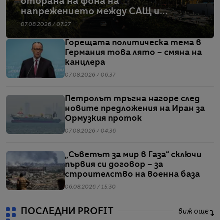
отбрана на фона на
напрежението между САЩ и
Иран
07.08.2026 / 07:27
Горещата политическа тема в
Германия това лято – смяна на
канцлера
07.08.2026 / 06:37
Петролът тръгна нагоре след
новите предложения на Иран за
Ормузкия проток
07.08.2026 / 04:36
„Съветът за мир в Газа“ сключи
първия си договор – за
строителство на военна база
06.08.2026 / 15:30
ПОСЛЕДНИ PROFIT
виж още