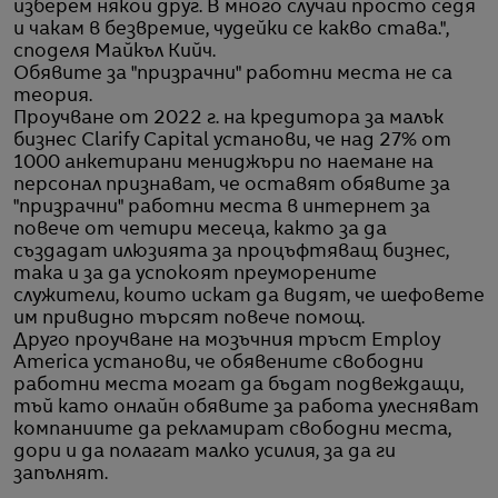
изберем някой друг. В много случаи просто седя
и чакам в безвремие, чудейки се какво става.",
споделя Майкъл Кийч.
Обявите за "призрачни" работни места не са
теория.
Проучване от 2022 г. на кредитора за малък
бизнес Clarify Capital установи, че над 27% от
1000 анкетирани мениджъри по наемане на
персонал признават, че оставят обявите за
"призрачни" работни места в интернет за
повече от четири месеца, както за да
създадат илюзията за процъфтяващ бизнес,
така и за да успокоят преуморените
служители, които искат да видят, че шефовете
им привидно търсят повече помощ.
Друго проучване на мозъчния тръст Employ
America установи, че обявените свободни
работни места могат да бъдат подвеждащи,
тъй като онлайн обявите за работа улесняват
компаниите да рекламират свободни места,
дори и да полагат малко усилия, за да ги
запълнят.