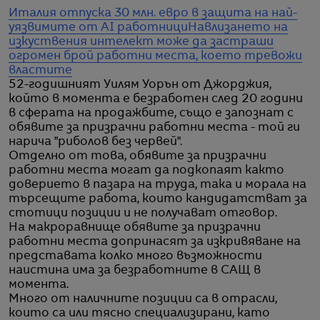
Италия отпуска 30 млн. евро в защита на най-
уязвимите от AI работници
Навлизането на
изкуствения интелект може да застраши
огромен брой работни места, което тревожи
властите
52-годишният Уилям Уорън от Джорджия,
който в момента е безработен след 20 години
в сферата на продажбите, също е запознат с
обявите за призрачни работни места - той ги
нарича "риболов без червей".
Отделно от това, обявите за призрачни
работни места могат да подкопаят както
доверието в пазара на труда, така и морала на
търсещите работа, които кандидатстват за
стотици позиции и не получават отговор.
На макроравнище обявите за призрачни
работни места допринасят за изкривяване на
представата колко много възможности
наистина има за безработните в САЩ в
момента.
Много от наличните позиции са в отрасли,
които са или тясно специализирани, като