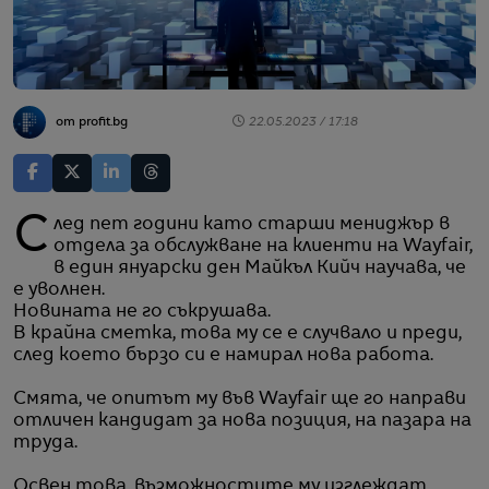
от profit.bg
22.05.2023 / 17:18
След пет години като старши мениджър в
отдела за обслужване на клиенти на Wayfair,
в един януарски ден Майкъл Кийч научава, че
е уволнен.
Новината не го съкрушава.
В крайна сметка, това му се е случвало и преди,
след което бързо си е намирал нова работа.
Смята, че опитът му във Wayfair ще го направи
отличен кандидат за нова позиция, на пазара на
труда.
Освен това, възможностите му изглеждат