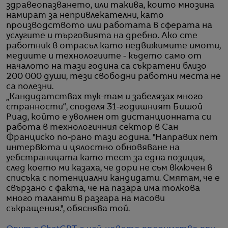
здравеопазването, или такива, които мнозина
намират за непривлекателни, като
производството или работата в сферата на
услугите и търговията на дребно. Ако сте
работник в отрасъл като недвижимите имоти,
медиите и технологиите - където само от
началото на тази година са съкратени близо
200 000 души, тези свободни работни места не
са полезни.
„Кандидатствах тук-там и забелязах много
странности“, споделя 31-годишният Бишой
Риад, който е уволнен от дистанционната си
работа в технологичния сектор в Сан
Франциско по-рано тази година. "Направих пет
интервюта и цялостно обновяване на
уебстраницата като тест за една позиция,
след което ми казаха, че дори не съм включен в
списъка с потенциални кандидати. Смятам, че е
свързано с факта, че на пазара има толкова
много таланти в разгара на масови
съкращения.", обяснява той.