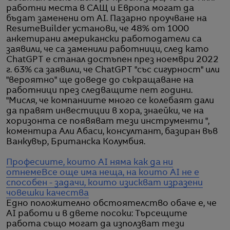
работни места в САЩ и Европа могат да
бъдат заменени от AI. Пазарно проучване на
ResumeBuilder установи, че 48% от 1000
анкетирани американски работодатели са
заявили, че са заменили работници, след като
ChatGPT е станал достъпен през ноември 2022
г. 63% са заявили, че ChatGPT "със сигурност" или
"вероятно" ще доведе до съкращаване на
работници през следващите пет години.
"Мисля, че компаниите много се колебаят дали
да правят инвестиции в хора, знаейки, че на
хоризонта се появяват тези инструменти ",
коментира Али Абаси, консултант, базиран във
Ванкувър, Британска Колумбия.
Професиите, които AI няма как да ни
отнеме
Все още има неща, на които AI не е
способен - задачи, които изискват изразени
човешки качества
Едно положително обстоятелство обаче е, че
AI работи и в двете посоки: Търсещите
работа също могат да използват тези