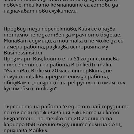
повече, тъй като компаниите са готови да
назначават нови служители.
Предвид тези перспективи, Кийч се оказва
тотално неподготвен за мрачното бъдеще.
Минават седмици, а той така и не може да си
намери работа, разказва историята му
Businessinsider.
През март Кич, който е на 51 години, описва
търсенето си на работа в LinkedIn така:
"Участвах в около 20 часа интервюта, не
получих никакви предложения за работа,
общувам с „призраци“ на рекрутъри и имам цял
куп имейли с откази".
Търсенето на работа "е едно от най-трудните
психически преживявания в живота ми като
възрастен" - по-тежко от 20-годишната
кариера във Военновъздушните сили на САЩ,
признава Майкъл.