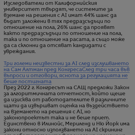
Изследователи от Калифорнийския
университет твърдят, че системите за
вземане на решения с AI имат 44% шанс да
бъдат заложени в тях предразсъдъци по
отношение на пола, 26% шанс да проявят
както предразсъдъци по отношение на пола,
така и по отношение на расата, а също може
да са склонни да отсяват кандидати с
увреждания.
Три големи неизвестни за AI след изслушването
на Сам Алтман пред Конгреса
След три часа във
въпроси и отговори, яснота за регулацията не
беше постигната
През 2022 г. Конгресът на САЩ предложи Закон
за алгоритмичната отчетност, който щеше
да изисква от работодателите в различните
щати да извършват оценка на въздействието
на вземането на решения с AI, но
законопроектът така и не беше приет.
Единствено в Илинойс, Мериленд и Ню Йорк има
закони относно използването на AI скрининг