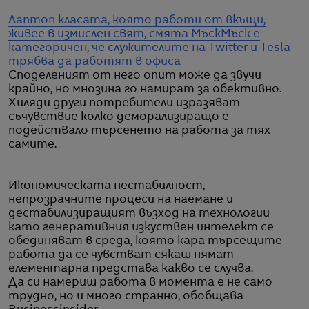
Лаптоп класата, която работи от вкъщи,
живее в измислен свят, смята Мъск
Мъск е
категоричен, че служителите на Twitter и Tesla
трябва да работят в офиса
Споделеният от него опит може да звучи
крайно, но мнозина го намират за обективно.
Хиляди други потребители изразяват
съчувствие колко деморализиращо е
подействало търсенето на работа за тях
самите.
Икономическата нестабилност,
непрозрачните процеси на наемане и
дестабилизиращият възход на технологии
като генеративния изкуствен интелект се
обединяват в среда, която кара търсещите
работа да се чувстват сякаш нямат
елементарна представа какво се случва.
Да си намериш работа в момента е не само
трудно, но и много странно, обобщава