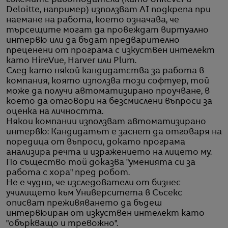
Deloitte, например) използват AI подкрепа при
наемане на работа, което означава, че
търсещите могат да провеждат виртуално
интервю или да бъдат предварително
преценени от програма с изкуствен интелект
като HireVue, Harver или Plum.
След като някой кандидатства за работа в
компания, която използва този софтуер, той
може да получи автоматизирано проучване, в
което да отговори на безсмислени въпроси за
оценка на личността.
Някои компании използват автоматизирано
интервю: Кандидатът е заснет да отговаря на
поредица от въпроси, докато програма
анализира речта и изражението на лицето му.
По същество той доказва "уменията си за
работа с хора" пред робот.
Не е чудно, че изследователи от бизнес
училището към Университета в Съсекс
описват преживяването да бъдеш
интервюиран от изкуствен интелект като
"объркващо и тревожно".