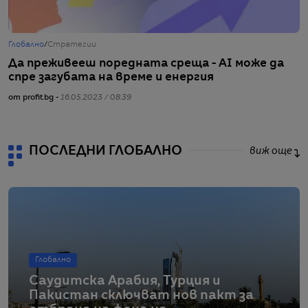
Глобално
/
Стратегии
Г
Да преживееш поредната среща - AI може да
"
спре загубата на време и енергия
з
от profit.bg -
16.05.2023 / 08:39
от
ПОСЛЕДНИ ГЛОБАЛНО
виж още
Глобално
Саудитска Арабия, Турция и
Пакистан сключват нов пакт за