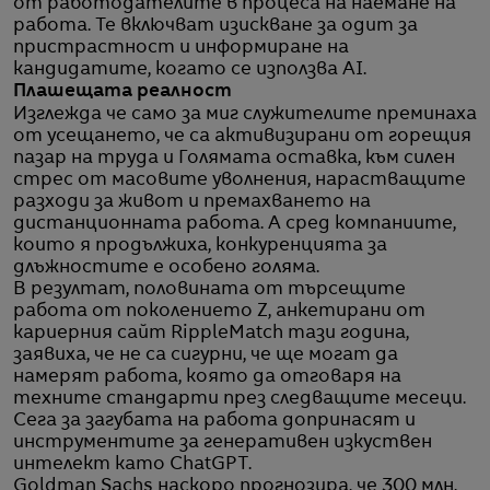
от работодателите в процеса на наемане на
работа. Те включват изискване за одит за
пристрастност и информиране на
кандидатите, когато се използва AI.
Плашещата реалност
Изглежда че само за миг служителите преминаха
от усещането, че са активизирани от горещия
пазар на труда и Голямата оставка, към силен
стрес от масовите уволнения, нарастващите
разходи за живот и премахването на
дистанционната работа. А сред компаниите,
които я продължиха, конкуренцията за
длъжностите е особено голяма.
В резултат, половината от търсещите
работа от поколението Z, анкетирани от
кариерния сайт RippleMatch тази година,
заявиха, че не са сигурни, че ще могат да
намерят работа, която да отговаря на
техните стандарти през следващите месеци.
Сега за загубата на работа допринасят и
инструментите за генеративен изкуствен
интелект като ChatGPT.
Goldman Sachs наскоро прогнозира, че 300 млн.