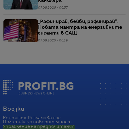
канцлера
07.08.2026 / 06:37
„Рафинирай, бейби, рафинирай“:
Новата мантра на енергийните
гиганти в САЩ
07.08.2026 / 06:19
Връзки
Контакти
Реклама
За нас
Политика за поверителност
Управление на предпочитания