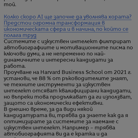
той.
Колко скоро AI ще започне да уволнява хората?
Предстои огромна трансформация в
икономическата сфера и в начина, по който се
полага труд
Системите с изкуствен интелект филтрират
автобиографиите и мотивационните писма по
ключови думи, а не непременно по най-
динамичните и интересни кандидати за
работа.
Проучване на Harvard Business School от 2021 г.
установи, че 88 % от ръководителите знаят,
че техните инструменти за изкуствен
интелект отсяват квалифицирани кандидати,
но въпреки това продължават да ги използват,
защото са икономически ефективни.
В днешно време, за да види някой
кандидатурата ви, трябва да знаете как да я
оптимизирате за системите за наемане с
изкуствен интелект. Например – трябва
автобиографията ви да е кратка и да