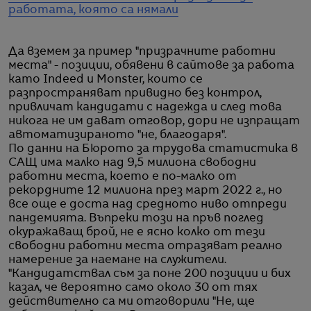
работата, която са нямали
Да вземем за пример "призрачните работни
места" - позиции, обявени в сайтове за работа
като Indeed и Monster, които се
разпространяват привидно без контрол,
привличат кандидати с надежда и след това
никога не им дават отговор, дори не изпращат
автоматизираното "не, благодаря".
По данни на Бюрото за трудова статистика в
САЩ има малко над 9,5 милиона свободни
работни места, което е по-малко от
рекордните 12 милиона през март 2022 г., но
все още е доста над средното ниво отпреди
пандемията. Въпреки този на пръв поглед
окуражаващ брой, не е ясно колко от тези
свободни работни места отразяват реално
намерение за наемане на служители.
"Кандидатствал съм за поне 200 позиции и бих
казал, че вероятно само около 30 от тях
действително са ми отговорили "Не, ще