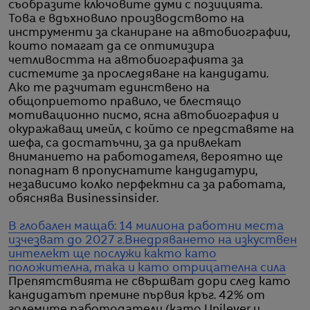
съобразите ключовите думи с позицията.
Това е вдъхновило производството на
инструменти за сканиране на автобиографии,
които помагат да се оптимизира
четливостта на автобиографията за
системите за проследяване на кандидати.
Ако те разчитат единствено на
общоприетото правило, че блестящо
мотивационно писмо, ясна автобиография и
окуражаващ имейл, с който се представяте на
шефа, са достатъчни, за да привлекат
вниманието на работодателя, вероятно ще
попаднат в пропуснатите кандидатури,
независимо колко перфектни са за работата,
обяснява Businessinsider.
В глобален мащаб: 14 милиона работни места
изчезват до 2027 г.
Внедряването на изкуствен
интелект ще послужи както като
положителна, така и като отрицателна сила
Препятствията не свършват дори след като
кандидатът премине първия кръг. 42% от
големите работодатели (като Unilever и