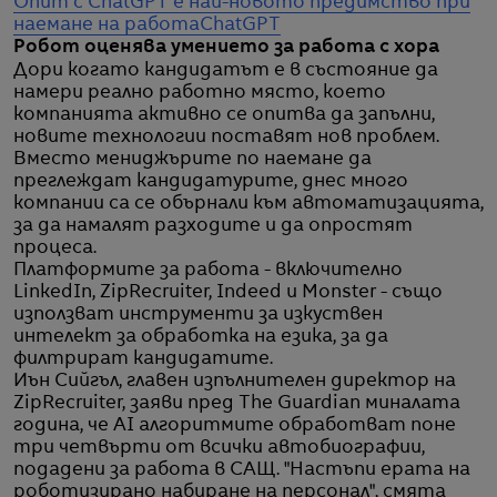
Опит с ChatGPT е най-новото предимство при
наемане на работа
ChatGPT
Робот оценява умението за работа с хора
Дори когато кандидатът е в състояние да
намери реално работно място, което
компанията активно се опитва да запълни,
новите технологии поставят нов проблем.
Вместо мениджърите по наемане да
преглеждат кандидатурите, днес много
компании са се обърнали към автоматизацията,
за да намалят разходите и да опростят
процеса.
Платформите за работа - включително
LinkedIn, ZipRecruiter, Indeed и Monster - също
използват инструменти за изкуствен
интелект за обработка на езика, за да
филтрират кандидатите.
Иън Сийгъл, главен изпълнителен директор на
ZipRecruiter, заяви пред The Guardian миналата
година, че AI алгоритмите обработват поне
три четвърти от всички автобиографии,
подадени за работа в САЩ. "Настъпи ерата на
роботизирано набиране на персонал", смята