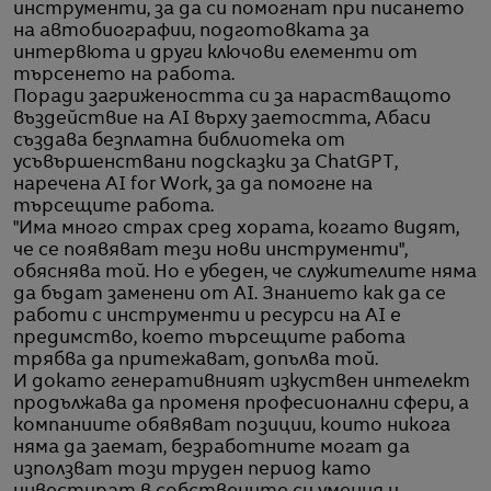
инструменти, за да си помогнат при писането
на автобиографии, подготовката за
интервюта и други ключови елементи от
търсенето на работа.
Поради загрижеността си за нарастващото
въздействие на AI върху заетостта, Абаси
създава безплатна библиотека от
усъвършенствани подсказки за ChatGPT,
наречена AI for Work, за да помогне на
търсещите работа.
"Има много страх сред хората, когато видят,
че се появяват тези нови инструменти",
обяснява той. Но е убеден, че служителите няма
да бъдат заменени от AI. Знанието как да се
работи с инструменти и ресурси на AI е
предимство, което търсещите работа
трябва да притежават, допълва той.
И докато генеративният изкуствен интелект
продължава да променя професионални сфери, а
компаниите обявяват позиции, които никога
няма да заемат, безработните могат да
използват този труден период като