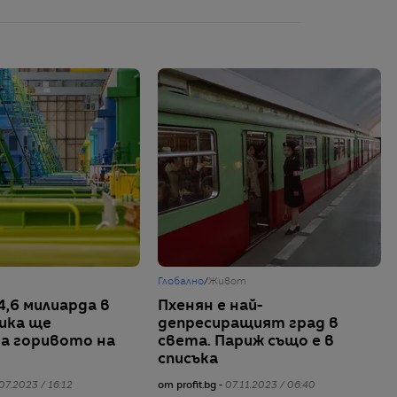
Глобално
/
Живот
4,6 милиарда в
Пхенян е най-
ика ще
депресиращият град в
а горивото на
света. Париж също е в
о
списъка
07.2023 / 16:12
от profit.bg -
07.11.2023 / 06:40