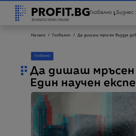
Глобално
Бизнес
Начало
Глобално
Да дишаш мръсен въздух до
Глобално
Да дишаш мръсен 
Един научен екс