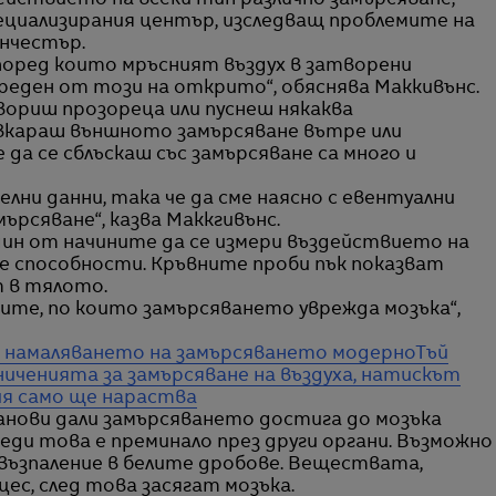
действието на всеки тип различно замърсяване,
пециализирания център, изследващ проблемите на
нчестър.
според които мръсният въздух в затворени
реден от този на открито“, обяснява Маккивънс.
вориш прозореца или пуснеш някаква
вкараш външното замърсяване вътре или
да се сблъскаш със замърсяване са много и
елни данни, така че да сме наясно с евентуални
ърсяване“, казва Маккгивънс.
ин от начините да се измери въздействието на
е способности. Кръвните проби пък показват
 в тялото.
ните, по които замърсяването уврежда мозъка“,
ви намаляването на замърсяването модерно
Тъй
ниченията за замърсяване на въздуха, натискът
ия само ще нараства
танови дали замърсяването достига до мозъка
реди това е преминало през други органи. Възможно
възпаление в белите дробове. Веществата,
ес, след това засягат мозъка.