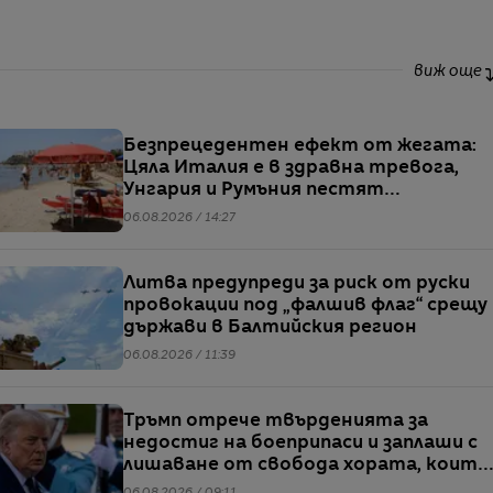
виж още
Безпрецедентен ефект от жегата:
Цяла Италия е в здравна тревога,
Унгария и Румъния пестят
електричество
06.08.2026 / 14:27
Литва предупреди за риск от руски
провокации под „фалшив флаг“ срещу
държави в Балтийския регион
06.08.2026 / 11:39
Тръмп отрече твърденията за
недостиг на боеприпаси и заплаши с
лишаване от свобода хората, които
разпространяват подобна