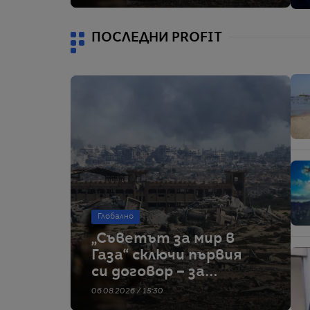
военна база
ПОСЛЕДНИ PROFIT
Глобално
„Съветът за мир в
Газа“ сключи първия
си договор – за
строителство на
06.08.2026 / 15:30
военна база