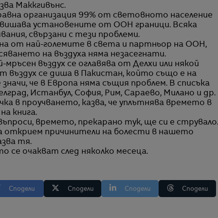
азва Маккгивънс.
авна организация 99% от световното население
двишава установените от ООН граници. Всяка
вания, свързани с тези проблеми.
дна от най-големите в света и партньор на ООН,
рсяването на въздуха няма незасегнати.
-мръсен въздух се оглавява от Делхи или някой
ст въздух се диша в Пакистан, който също е на
значи, че в Европа няма същия проблем. В списъка
град, Истанбул, София, Рим, Сараево, Милано и др.
ка в проучването, казва, че уплътнява времето в
на книга.
въпроси, времето, прекарано тук, ще си е струвало
да открием причинители на болести в нашето
азва тя.
 се очакват след няколко месеца.
Сподели
Сподели
Сподели
Сподели