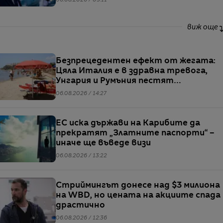
06.08.2026 / 09:11
информация
виж още
Безпрецедентен ефект от жегата:
Цяла Италия е в здравна тревога,
Унгария и Румъния пестят
електричество
06.08.2026 / 14:27
ЕС иска държави на Карибите да
прекратят „Златните паспорти“ –
иначе ще въведе визи
06.08.2026 / 13:22
Стриймингът донесе над $3 милиона
на WBD, но цената на акциите спада
драстично
06.08.2026 / 12:36