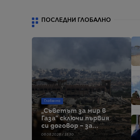
ПОСЛЕДНИ ГЛОБАЛНО
Глобално
„Съветът за мир в
Газа“ сключи първия
си договор – за
строителство на
06.08.2026 / 15:30