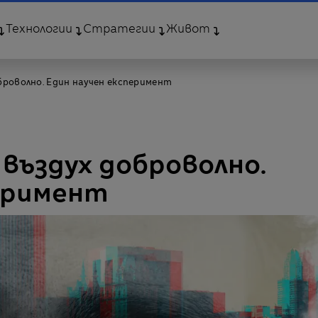
Технологии
Стратегии
Живот
броволно. Един научен експеримент
въздух доброволно.
перимент