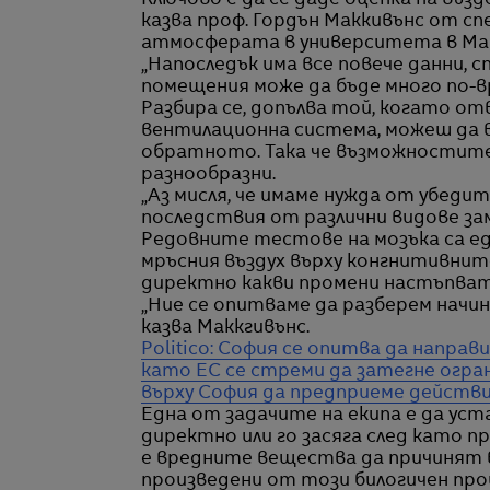
Ключово е да се даде оценка на въз
казва проф. Гордън Маккивънс от с
атмосферата в университета в Ма
„Напоследък има все повече данни, 
помещения може да бъде много по-в
Разбира се, допълва той, когато от
вентилационна система, можеш да 
обратното. Така че възможностите 
разнообразни.
„Аз мисля, че имаме нужда от убедит
последствия от различни видове зам
Редовните тестове на мозъка са ед
мръсния въздух върху конгнитивнит
директно какви промени настъпват
„Ние се опитваме да разберем начи
казва Маккгивънс.
Politico: София се опитва да напра
като ЕС се стреми да затегне огра
върху София да предприеме действ
Една от задачите на екипа е да ус
директно или го засяга след като п
е вредните вещества да причинят 
произведени от този билогичен проц