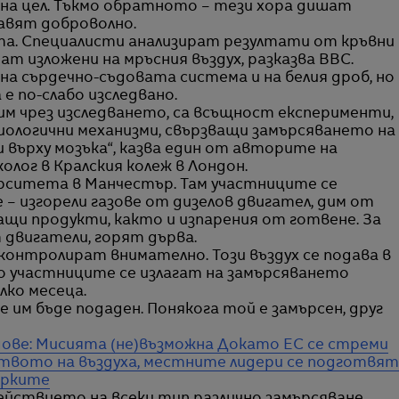
бна цел. Тъкмо обратното – тези хора дишат
равят доброволно.
та. Специалисти анализират резултати от кръвни
ат изложени на мръсния въздух, разказва BBC.
 на сърдечно-съдовата система и на белия дроб, но
е по-слабо изследвано.
вим чрез изследването, са всъщност експерименти,
биологични механизми, свързващи замърсяването на
 върху мозъка“, казва един от авторите на
олог в Кралския колеж в Лондон.
рситета в Манчестър. Там участниците се
 – изгорели газове от дизелов двигател, дим от
щи продукти, както и изпарения от готвене. За
двигатели, горят дърва.
контролират внимателно. Този въздух се подава в
о участниците се излагат на замърсяването
лко месеца.
е им бъде подаден. Понякога той е замърсен, друг
дове: Мисията (не)възможна
Докато ЕС се стреми
еството на въздуха, местните лидери се подготвят
ерките