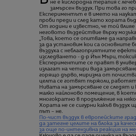
В лаборатория в Манчестър група хора си слагат маски и започват да дишат. Това
не е кислородна терапия с лече
замърсен въздух. При това го п
Експериментът е в името на наука
проби преди и след като хората бъд
От години е известно, че той влияе
неговото въздействие върху мозъка 
„Това, което се опитваме да напра
за да установим кои са основните 
въздуха с неблагоприятните ефекти
изследването - д-р Йън Мъри, токсик
Експериментите се правят в униве
излагат на четири вида замърсяване
горящо дърво, миризма от почиства
целта се готвят пържоли, работят 
Нивата на замърсяване се следят и 
малко найлоново помещение, в коет
многократно в продължение на няко
Хората не се сигурни какъв въздух щ
път – не.
По-чист въздух в европейските гра
да затегне целите на блока за кач
за още по-интензивна реакция на м