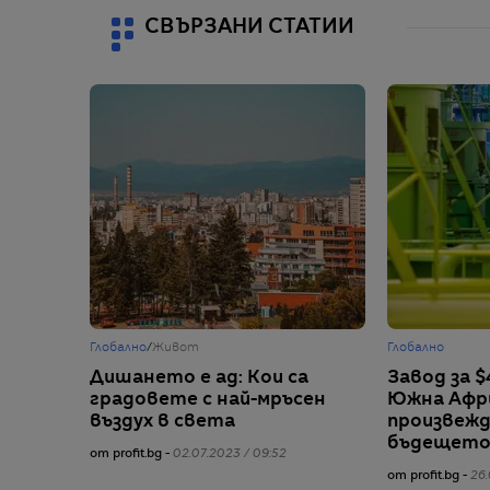
СВЪРЗАНИ СТАТИИ
Глобално
/
Живот
Глобално
Дишането е ад: Кои са
Завод за $
градовете с най-мръсен
Южна Афр
въздух в света
произвежд
бъдещет
от profit.bg -
02.07.2023 / 09:52
от profit.bg -
26.