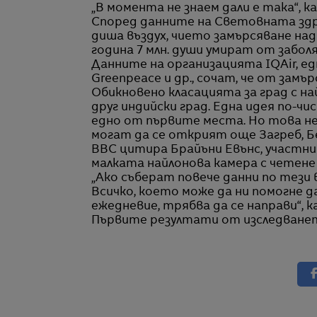
„В момента не знаем дали е така“, к
Според данните на Световната здр
диша въздух, чието замърсяване на
година 7 млн. души умират от заболя
Данните на организацията IQAir, е
Greenpeace и др., сочат, че от замъ
Обикновено класацията за град с най
друг индийски град. Една идея по-чи
едно от първите места. Но това не 
могат да се открият още Загреб, Бел
BBC цитира Брайъни Евънс, участнич
малката найлонова камера с четене 
„Ако съберат повече данни по тези 
Всичко, което може да ни помогне 
ежедневие, трябва да се направи“, к
Първите резултати от изследването