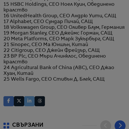
15 HSBC Holdings, CEO Ноел Куин, Обединено
кралство
16 UnitedHealth Group, CEO Андрю Уити, САЩ
17 Alphabet, CEO Сундар Пичай, САЩ
18 Volkswagen Group, CEO Оливер Блум, Германия
19 Morgan Stanley, CEO Джеймс Горман, САЩ
20 Meta Platforms, CEO Марк Зукърбърг, САЩ
21 Sinopec, CEO Ма Юншън, Китай
22 Citigroup, CEO Джейн Фрейзър, САЩ
23 BP Plc, CEO Мъри Ачинклос, Обединено
кралство
24 Agricultural Bank of China (ABC), CEO Джао
Хуан, Китай
25 Wells Fargo, CEO Стивън Д. Блек, САЩ
СВЪРЗАНИ