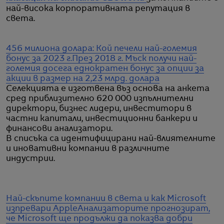
най-висока корпоративната репутация в
света.
456 милиона долара: Кой печели най-големия
бонус за 2023 г.
През 2018 г. Мъск получи най-
големия досега еднократен бонус за опции за
акции в размер на 2,23 млрд. долара
Селекцията е изготвена въз основа на анкета
сред приблизително 620 000 изпълнителни
директори, бизнес лидери, инвеститори в
частни капитали, инвестиционни банкери и
финансови анализатори.
В списъка са идентифицирани най-влиятелните
и иновативни компании в различните
индустрии.
Най-скъпите компании в света и как Microsoft
изпревари Apple
Анализаторите прогнозират,
че Microsoft ще продължи да показва добри