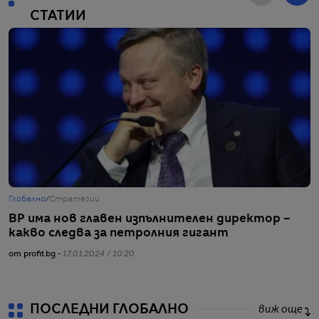
СТАТИИ
Глобално
/
Стратегии
Г
BP има нов главен изпълнителен директор –
О
какво следва за петролния гигант
2
от profit.bg -
17.01.2024 / 10:20
от
ПОСЛЕДНИ ГЛОБАЛНО
виж още