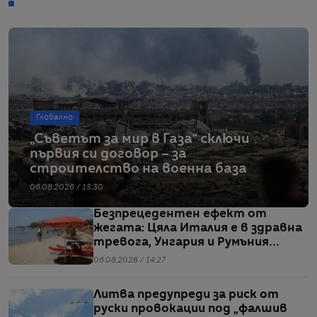
Глобално
„Съветът за мир в Газа“ сключи
първия си договор – за
строителство на военна база
06.08.2026 / 15:30
Безпрецедентен ефект от
жегата: Цяла Италия е в здравна
тревога, Унгария и Румъния
пестят електричество
06.08.2026 / 14:27
Литва предупреди за риск от
руски провокации под „фалшив