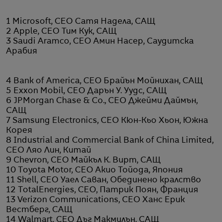
1 Microsoft, CEO Сатя Надела, САЩ
2 Apple, CEO Тим Кук, САЩ
3 Saudi Aramco, CEO Амин Насер, Саудитска
Арабия
4 Bank of America, CEO Брайън Мойнихан, САЩ
5 Exxon Mobil, CEO Дарън У. Уудс, САЩ
6 JPMorgan Chase & Co., CEO Джейми Даймън,
САЩ
7 Samsung Electronics, CEO Кюн-Кьо Хьон, Южна
Корея
8 Industrial and Commercial Bank of China Limited,
CEO Ляо Лин, Китай
9 Chevron, CEO Майкъл К. Вирт, САЩ
10 Toyota Motor, CEO Акио Тойода, Япония
11 Shell, CEO Уаел Саван, Обединено кралство
12 TotalEnergies, CEO, Патрик Поян, Франция
13 Verizon Communications, CEO Ханс Ерик
Вестберг, САЩ
14 Walmart, CEO Дъг Макмилън, САЩ