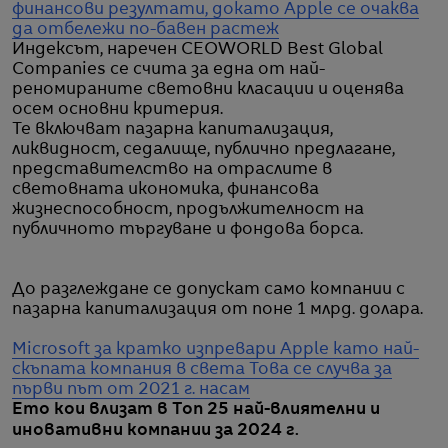
финансови резултати, докато Apple се очаква
да отбележи по-бавен растеж
Индексът, наречен CEOWORLD Best Global
Companies се счита за една от най-
реномираните световни класации и оценява
осем основни критерия.
Те включват пазарна капитализация,
ликвидност, седалище, публично предлагане,
представителство на отраслите в
световната икономика, финансова
жизнеспособност, продължителност на
публичното търгуване и фондова борса.
До разглеждане се допускат само компании с
пазарна капитализация от поне 1 млрд. долара.
Microsoft за кратко изпревари Apple като най-
скъпата компания в света
Това се случва за
първи път от 2021 г. насам
Ето кои влизат в Топ 25 най-влиятелни и
иновативни компании за 2024 г.