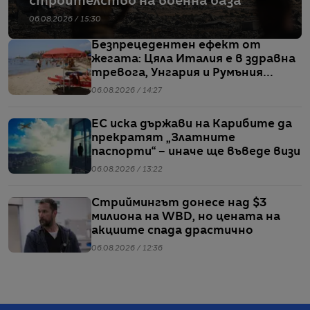
строителство на военна база
06.08.2026 / 15:30
Безпрецедентен ефект от
жегата: Цяла Италия е в здравна
тревога, Унгария и Румъния
пестят електричество
06.08.2026 / 14:27
ЕС иска държави на Карибите да
прекратят „Златните
паспорти“ – иначе ще въведе визи
06.08.2026 / 13:22
Стриймингът донесе над $3
милиона на WBD, но цената на
акциите спада драстично
06.08.2026 / 12:36