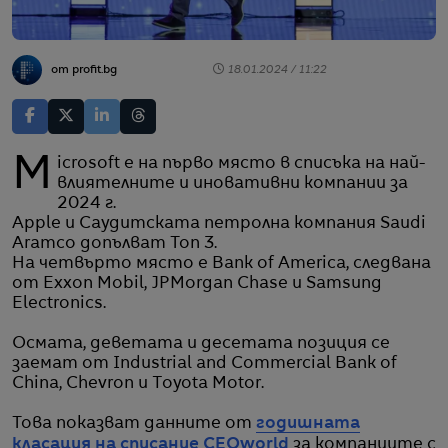
от profit.bg
18.01.2024 / 11:22
Microsoft е на първо място в списъка на най-
влиятелните и иновативни компании за
2024 г.
Apple и Саудитската петролна компания Saudi
Aramco допълват Топ 3.
На четвърто място е Bank of America, следвана
от Exxon Mobil, JPMorgan Chase и Samsung
Electronics.
Осмата, деветата и десетата позиция се
заемат от Industrial and Commercial Bank of
China, Chevron и Toyota Motor.
Това показват данните от
годишната
класация на списание CEOworld
за компаниите с