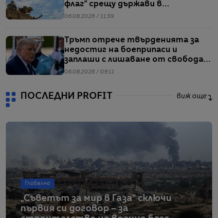
флаг“ срещу държави в
Балтийския регион
06.08.2026 / 11:39
Тръмп отрече твърденията за
недостиг на боеприпаси и
заплаши с лишаване от свобода
хората, които разпространяват
06.08.2026 / 09:11
подобна информация
ПОСЛЕДНИ PROFIT
виж още
Глобално
„Съветът за мир в Газа“ сключи
първия си договор – за