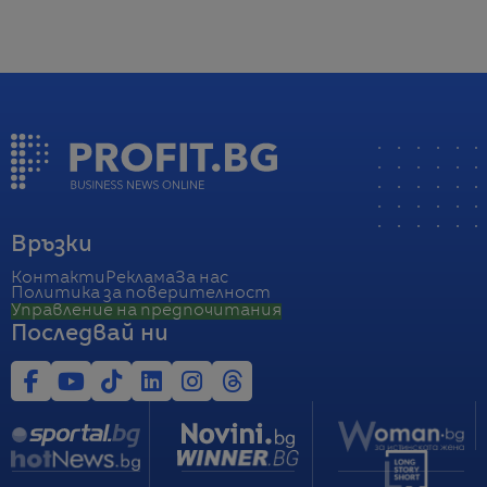
Връзки
Контакти
Реклама
За нас
Политика за поверителност
Управление на предпочитания
Последвай ни