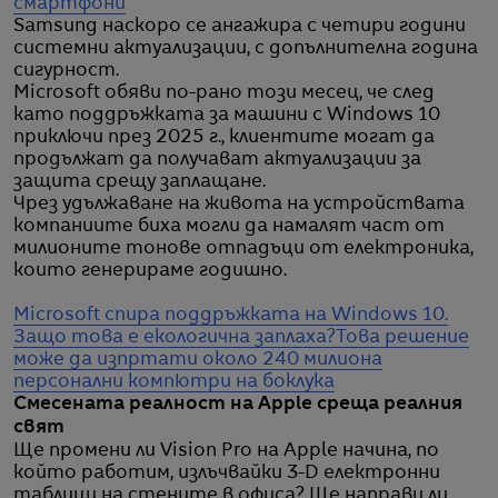
смартфони
Samsung наскоро се ангажира с четири години
системни актуализации, с допълнителна година
сигурност.
Microsoft обяви по-рано този месец, че след
като поддръжката за машини с Windows 10
приключи през 2025 г., клиентите могат да
продължат да получават актуализации за
защита срещу заплащане.
Чрез удължаване на живота на устройствата
компаниите биха могли да намалят част от
милионите тонове отпадъци от електроника,
които генерираме годишно.
Microsoft спира поддръжката на Windows 10.
Защо това е екологична заплаха?
Това решение
може дa изпртати около 240 милиона
персонални компютри на боклука
Смесената реалност на Apple среща реалния
свят
Ще промени ли Vision Pro на Apple начина, по
който работим, излъчвайки 3-D електронни
таблици на стените в офиса? Ще направи ли