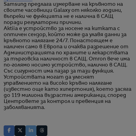
Samsung предлага измерване на кръвното на
своите часовници Galaxy от няколко години,
въпреки че функцията не е налична в САЩ
поради регулаторни причини.
Aktiia е устройство за носене на китката с
оптичен сензор, който може да улавя данни за
кръвното налягане 24/7. Понастоящем е
наличен само в Европа и очаква разрешение от
Администрацията по храните и лекарствата
за търговска наличност в САЩ. Omron вече има
по-голямо носимо устройство, налично в САЩ.
Със сигурност има пазар за тази функция.
Устройствата могат да улеснят
управлението на високо кръвно налягане
(известно още като хипертония), което засяга
до 119 милиона възрастни американци, според
Центровете за контрол и превенция на
заболяванията.