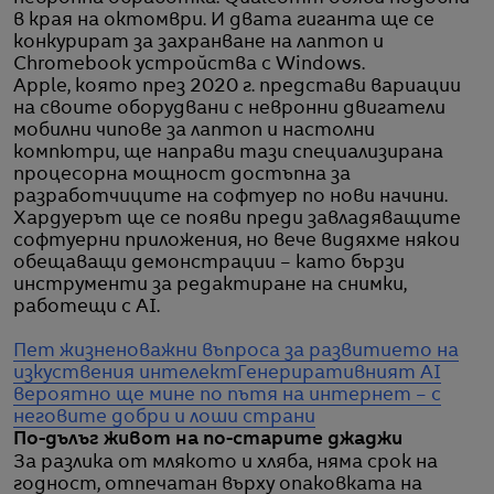
в края на октомври. И двата гиганта ще се
конкурират за захранване на лаптоп и
Chromebook устройства с Windows.
Apple, която през 2020 г. представи вариации
на своите оборудвани с невронни двигатели
мобилни чипове за лаптоп и настолни
компютри, ще направи тази специализирана
процесорна мощност достъпна за
разработчиците на софтуер по нови начини.
Хардуерът ще се появи преди завладяващите
софтуерни приложения, но вече видяхме някои
обещаващи демонстрации – като бързи
инструменти за редактиране на снимки,
работещи с AI.
Пет жизненоважни въпроса за развитието на
изкуствения интелект
Генериративният AI
вероятно ще мине по пътя на интернет – с
неговите добри и лоши страни
По-дълъг живот на по-старите джаджи
За разлика от млякото и хляба, няма срок на
годност, отпечатан върху опаковката на