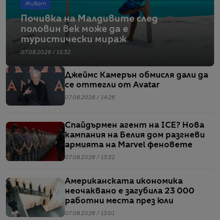
Живот
Почивка на Малдивите след
половин век може да е
туристически мираж
07.08.2026 / 15:32
Джеймс Камерън обмисля дали да
се оттегли от Avatar
07.08.2026 / 14:26
Спайдърмен агент на ICE? Нова
кампания на Белия дом разгневи
армията на Marvel феновете
07.08.2026 / 13:32
Американската икономика
неочаквано е загубила 23 000
работни места през юли
07.08.2026 / 13:01