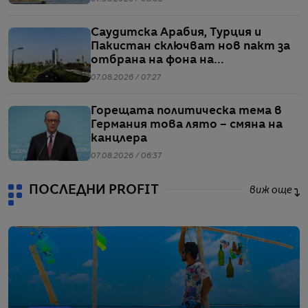
Саудитска Арабия, Турция и
Пакистан сключват нов пакт за
отбрана на фона на
напрежението между САЩ и Иран
07.08.2026 / 07:27
Горещата политическа тема в
Германия това лято – смяна на
канцлера
07.08.2026 / 06:37
ПОСЛЕДНИ PROFIT
виж още