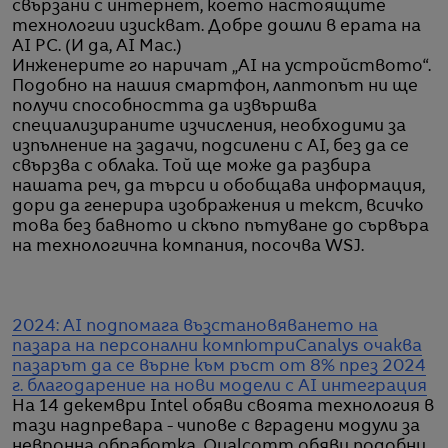
свързани с интернет, което настоящите
технологии изискват. Добре дошли в ерата на
AI PC. (И да, AI Mac.)
Инженерите го наричат „AI на устройството“.
Подобно на нашия смартфон, лаптопът ни ще
получи способността да извършва
специализираните изчисления, необходими за
изпълнение на задачи, подсилени с AI, без да се
свързва с облака. Той ще може да разбира
нашата реч, да търси и обобщава информация,
дори да генерира изображения и текст, всичко
това без бавното и скъпо пътуване до сървъра
на технологична компания, посочва WSJ.
2024: AI подпомага възстановяването на
пазара на персонални компютри
Canalys очаква
пазарът да се върне към ръст от 8% през 2024
г. благодарение на нови модели с AI интеграция
На 14 декември Intel обяви своята технология в
тази надпревара - чипове с вградени модули за
невронна обработка. Qualcomm обяви подобни