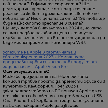
най-накрая 3-D филмите страхотни? Ще
реализира ли идеята, че можем да съчетаем
реалния си живот и дигиталните светове по
нови начини? Или с цената си от $3499 това ще
бъде най-скъпото преспапие в света?
Ще научим това в началото на 2024 г., но като
се има предвид неговата цена и статус на
първо поколение, Vision Pro не е позициониран да
бъде мейнстрийм хит, коментира WSJ.
Успехите на Apple в хаотичната и
свръхконкурентна 2023 г.
Компанията
представи първия си чисто нов продукт от
години насам – Apple Vision Pro
Още регулации от ЕС
Може би президентът на Европейската
комисия трябва просто да премести офиса си в
Купертино, Калифорния. През 2023 г.
законодателството на ЕС принуди Apple да се
откаже от собствения си порт в полза на USB-
C на iPhone 15. Следващата година регулациите
на ЕС ще накарат Apple да извърши