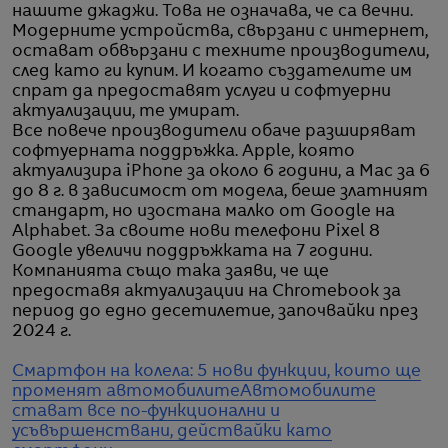
нашите джаджи. Това не означава, че са вечни.
Модерните устройства, свързани с интернет,
остават обвързани с техните производители,
след като ги купим. И когато създателите им
спрат да предоставят услуги и софтуерни
актуализации, те умират.
Все повече производители обаче разширяват
софтуерната поддръжка. Apple, която
актуализира iPhone за около 6 години, а Mac за 6
до 8 г. в зависимост от модела, беше златният
стандарт, но изостана малко от Google на
Alphabet. За своите нови телефони Pixel 8
Google увеличи поддръжката на 7 години.
Компанията също така заяви, че ще
предоставя актуализации на Chromebook за
период до едно десетилетие, започвайки през
2024 г.
Смартфон на колела: 5 нови функции, които ще
променят автомобилите
Автомобилите
стават все по-функционални и
усъвършенствани, действайки като