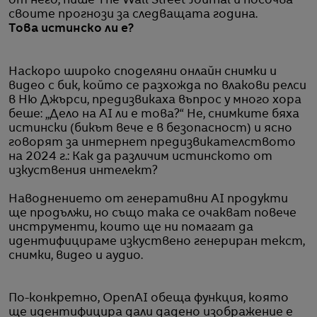
от него, пише The Wall Street Journal и посочва
своите прогнози за следващата година.
Това истинско ли е?
Наскоро широко споделяни онлайн снимки и
видео с бик, който се разхожда по влакови релси
в Ню Джърси, предизвикаха въпрос у много хора
беше: „Дело на AI ли е това?“ Не, снимките бяха
истински (бикът вече е в безопасност) и ясно
говорят за интернет предизвикателството
на 2024 г.: Как да различим истинското от
изкуствения интелект?
Наводнението от генеративни AI продукти
ще продължи, но също така се очакват повече
инструменти, които ще ни помагат да
идентифицираме изкуствено генериран текст,
снимки, видео и аудио.
По-конкретно, OpenAI обеща функция, която
ще идентифицира дали дадено изображение е