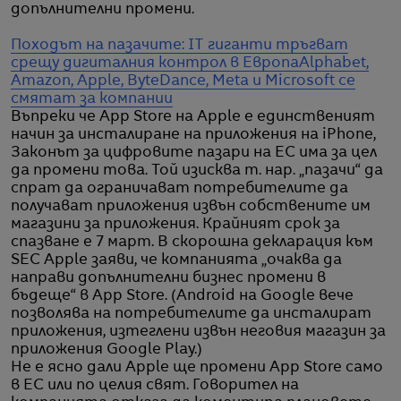
допълнителни промени.
Походът на пазачите: IT гиганти тръгват
срещу дигиталния контрол в Европа
Alphabet,
Amazon, Apple, ByteDance, Meta и Microsoft се
смятат за компании
Въпреки че App Store на Apple е единственият
начин за инсталиране на приложения на iPhone,
Законът за цифровите пазари на ЕС има за цел
да промени това. Той изисква т. нар. „пазачи“ да
спрат да ограничават потребителите да
получават приложения извън собствените им
магазини за приложения. Крайният срок за
спазване е 7 март. В скорошна декларация към
SEC Apple заяви, че компанията „очаква да
направи допълнителни бизнес промени в
бъдеще“ в App Store. (Android на Google вече
позволява на потребителите да инсталират
приложения, изтеглени извън неговия магазин за
приложения Google Play.)
Не е ясно дали Apple ще промени App Store само
в ЕС или по целия свят. Говорител на