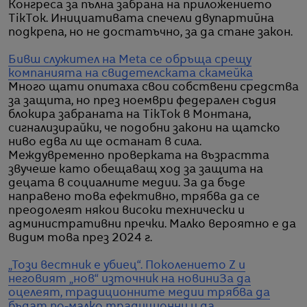
Конгреса за пълна забрана на приложението
TikTok. Инициативата спечели двупартийна
подкрепа, но не достатъчно, за да стане закон.
Бивш служител на Meta се обръща срещу
компанията на свидетелската скамейка
Много щати опитаха свои собствени средства
за защита, но през ноември федерален съдия
блокира забраната на TikTok в Монтана,
сигнализирайки, че подобни закони на щатско
ниво едва ли ще останат в сила.
Междувременно проверката на възрастта
звучеше като обещаващ ход за защита на
децата в социалните медии. За да бъде
направено това ефективно, трябва да се
преодолеят някои високи технически и
административни пречки. Малко вероятно е да
видим това през 2024 г.
„Този вестник е убиец“. Поколението Z и
неговият „нов“ източник на новини
За да
оцелеят, традиционните медии трябва да