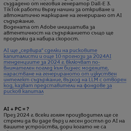
създадено от неговия генератор Dall-E 3.
TikTok работи върху начини за откриване и
автоматично маркиране на генерирано от AI
съдържание.
Водената от Adobe инициатива за
автентичност на съдържанието също ще
продължи да набира скорост.
AI ще „сервира“ сделки на рисковите
капиталисти и още 10 прогнози за 2024
AI
тенденциите за 2024 г. включват по-
внимателен поглед към бизнес моделите,
нарастване на генерираното от изкуствен
интелект съдържание, възход на LLM с отворен
код, казват представители на фондове за
рисков капитал
AI + PC = ?
През 2024 г. всеки голям производител ще се
стреми да ви даде бърз и лесен достъп до AI на
вашите устройства, дори когато не са