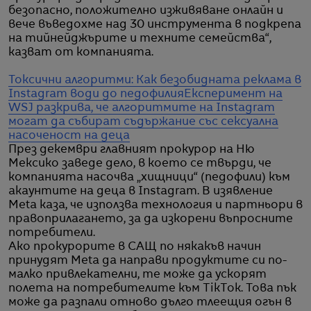
безопасно, положително изживяване онлайн и
вече въведохме над 30 инструмента в подкрепа
на тийнейджърите и техните семейства“,
казват от компанията.
Токсични алгоритми: Как безобидната реклама в
Instagram води до педофилия
Експеримент на
WSJ разкрива, че алгоритмите на Instagram
могат да събират съдържание със сексуална
насоченост на деца
През декември главният прокурор на Ню
Мексико заведе дело, в което се твърди, че
компанията насочва „хищници“ (педофили) към
акаунтите на деца в Instagram. В изявление
Meta каза, че използва технология и партньори в
правоприлагането, за да изкорени въпросните
потребители.
Ако прокурорите в САЩ по някакъв начин
принудят Meta да направи продуктите си по-
малко привлекателни, те може да ускорят
полета на потребителите към TikTok. Това пък
може да разпали отново дълго тлеещия огън в