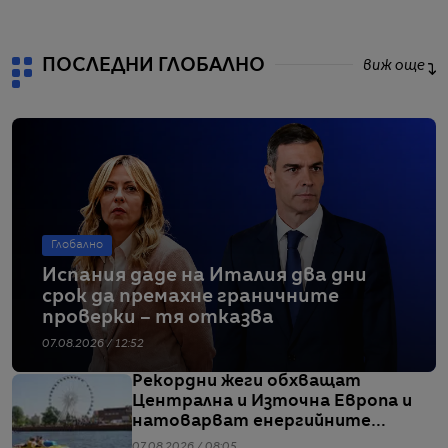
ПОСЛЕДНИ ГЛОБАЛНО
виж още
Глобално
Испания даде на Италия два дни
срок да премахне граничните
проверки – тя отказва
07.08.2026 / 12:52
Рекордни жеги обхващат
Централна и Източна Европа и
натоварват енергийните
системи
07.08.2026 / 08:05