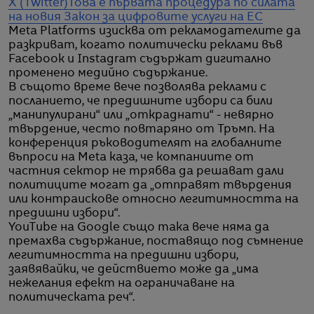
X (Twitter)
Това е първата процедура по силата
на новия Закон за цифровите услуги на ЕС
Meta Platforms изисква от рекламодателите да
разкриват, когато политически реклами във
Facebook и Instagram съдържат дигитално
променено медийно съдържание.
В същото време вече позволява реклами с
посланието, че предишните избори са били
„манипулирани“ или „откраднати“ - невярно
твърдение, често повтаряно от Тръмп. На
конференция ръководителят на глобалните
въпроси на Meta каза, че компаниите от
частния сектор не трябва да решават дали
политиците могат да „отправят твърдения
или контраискове относно легитимността на
предишни избори“.
YouTube на Google също така вече няма да
премахва съдържание, поставящо под съмнение
легитимността на предишни избори,
заявявайки, че действието може да „има
нежелания ефект на ограничаване на
политическата реч“.