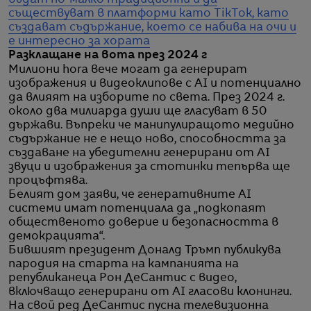
бъдат по-малко традиционни и да
съществуват в платформи като TikTok, като
създават съдържание, което се набива на очи и
е интересно за хората
Разклащане на вота през 2024 г
Милиони hora вече могат да генерират
изображения и видеоклипове с AI и потенциално
да влияят на изборите по света. През 2024 г.
около два милиарда души ще гласуват в 50
държави. Въпреки че манипулиращото медийно
съдържание не е нещо ново, способността за
създаване на убедителни генерирани от AI
звуци и изображения за стотинки тепърва ще
процъфтява.
Белият дом заяви, че генеративните AI
системи имат потенциала да „подкопаят
общественото доверие и безопасността в
демокрацията“.
Бившият президент Доналд Тръмп публикува
пародия на старта на кампанията на
републиканеца Рон ДеСантис с видео,
включващо генерирани от AI гласови клонинги.
На свой ред ДеСантис пусна телевизионна