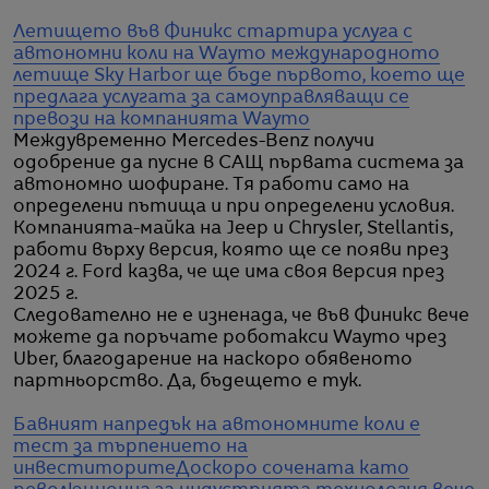
Летището във Финикс стартира услуга с
автономни коли на Waymo
международното
летище Sky Harbor ще бъде първото, което ще
предлага услугата за самоуправляващи се
превози на компанията Waymo
Междувременно Mercedes-Benz получи
одобрение да пусне в САЩ първата система за
автономно шофиране. Тя работи само на
определени пътища и при определени условия.
Компанията-майка на Jeep и Chrysler, Stellantis,
работи върху версия, която ще се появи през
2024 г. Ford казва, че ще има своя версия през
2025 г.
Следователно не е изненада, че във Финикс вече
можете да поръчате роботакси Waymo чрез
Uber, благодарение на наскоро обявеното
партньорство. Да, бъдещето е тук.
Бавният напредък на автономните коли е
тест за търпението на
инвеститорите
Доскоро сочената като