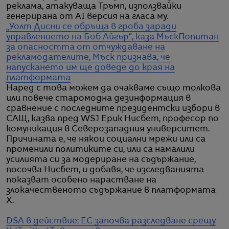
реклама, атакуваща Тръмп, използвайки
генерирана от AI версия на гласа му.
„Уолт Дисни се обръща в гроба заради
управлението на Боб Айгър“, каза Мъск
Попитан
за опасността от отчуждаване на
рекламодателите, Мъск признава, че
напускането им ще доведе до края на
платформата
Наред с това можем да очакваме също толкова
или повече старомодна дезинформация в
сравнение с последните президентски избори в
САЩ, казва пред WSJ Ерик Нисбет, професор по
комуникация в Северозападния университет.
Причината е, че някои социални мрежи или са
променили политиките си, или са намалили
усилията си за модериране на съдържание,
посочва Нисбет, и добавя, че изследванията
показват особено нарастване на
злокачественото съдържание в платформата
X.
DSA в действие: ЕС започва разследване срещу