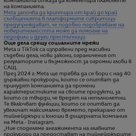
компанията отказа да коментира плановете
на компанията.
Meta започва да криптира от край до край
съобщенията в платформите си
Критици
предупреждават, че подобно подобряване на
поверителността може да помогне на
педофили и други престъпници
Още дела срещу социалните мрежи
Meta и TikTok са изправени пред масивни
съдебни дела, нови закони, ограничения от
регулаторите и възможност за огромни глоби в
САЩ.
През 2024 г. Meta ще трябва да се бори с над 40
държавни прокурори, които се опитват да
принудят компанията да промени
характеристиките на своите продукти, за
които се твърди, че вредят на непълнолетни.
Те включват функции, които се опитват да
увеличат максимално времето, прекарано от
тийнейджъри и юноши в дъщерната компания
на Meta - Instagram.
„Ние споделяме ангажимента на главните
прокурори да предоставят на тийнейджърите