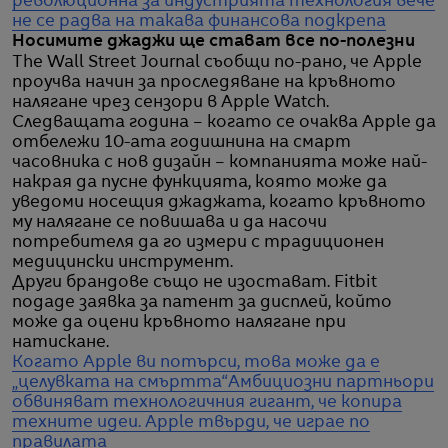
революционна за индустрията технология вече
не се радва на такава финансова подкрепа
Носимите джаджи ще стават все по-полезни
The Wall Street Journal съобщи по-рано, че Apple
проучва начин за проследяване на кръвното
налягане чрез сензори в Apple Watch.
Следващата година – когато се очаква Apple да
отбележи 10-ата годишнина на смарт
часовника с нов дизайн – компанията може най-
накрая да пусне функцията, която може да
уведоми носещия джаджата, когато кръвното
му налягане се повишава и да насочи
потребителя да го измери с традиционен
медицински инструмент.
Други брандове също не изостават. Fitbit
подаде заявка за патент за дисплей, който
може да оцени кръвното налягане при
натискане.
Когато Apple ви потърси, това може да е
„целувката на смъртта“
Амбициозни партньори
обвиняват технологичния гигант, че копира
техните идеи. Apple твърди, че играе по
правилата