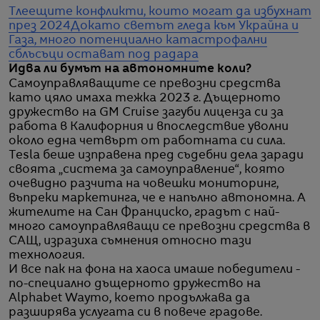
Тлеещите конфликти, които могат да избухнат
през 2024
Докато светът гледа към Украйна и
Газа, много потенциално катастрофални
сблъсъци остават под радара
Идва ли бумът на автономните коли?
Самоуправляващите се превозни средства
като цяло имаха тежка 2023 г. Дъщерното
дружество на GM Cruise загуби лиценза си за
работа в Калифорния и впоследствие уволни
около една четвърт от работната си сила.
Tesla беше изправена пред съдебни дела заради
своята „система за самоуправление“, която
очевидно разчита на човешки мониторинг,
въпреки маркетинга, че е напълно автономна. А
жителите на Сан Франциско, градът с най-
много самоуправляващи се превозни средства в
САЩ, изразиха съмнения относно тази
технология.
И все пак на фона на хаоса имаше победители -
по-специално дъщерното дружество на
Alphabet Waymo, което продължава да
разширява услугата си в повече градове.