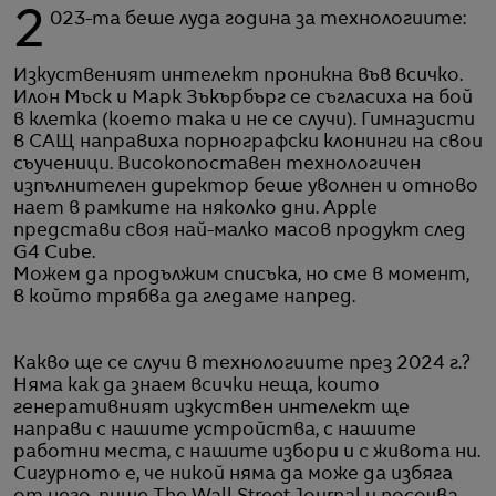
2023-та беше луда година за технологиите:
Изкуственият интелект проникна във всичко.
Илон Мъск и Марк Зъкърбърг се съгласиха на бой
в клетка (което така и не се случи). Гимназисти
в САЩ направиха порнографски клонинги на свои
съученици. Високопоставен технологичен
изпълнителен директор беше уволнен и отново
нает в рамките на няколко дни. Apple
представи своя най-малко масов продукт след
G4 Cube.
Можем да продължим списъка, но сме в момент,
в който трябва да гледаме напред.
Какво ще се случи в технологиите през 2024 г.?
Няма как да знаем всички неща, които
генеративният изкуствен интелект ще
направи с нашите устройства, с нашите
работни места, с нашите избори и с живота ни.
Сигурното е, че никой няма да може да избяга