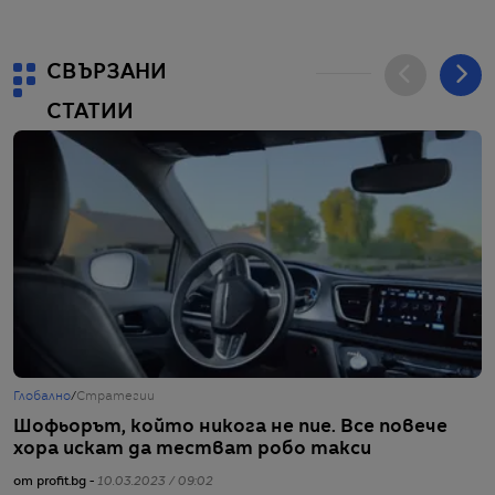
СВЪРЗАНИ
СТАТИИ
Глобално
/
Стратегии
Г
Шофьорът, който никога не пие. Все повече
О
хора искат да тестват робо такси
–
от profit.bg -
10.03.2023 / 09:02
от