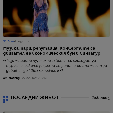
Живот
/
Индустрии
Г
Музика, пари, репутация: Концертите са
Е
двигател на икономическия бум в Сингапур
п
Tези мащабни музикални събития са благодат за
от
туристическите услуги на страната, които могат да
добавят до 10% към нейния БВП
от profit.bg -
27.02.2024 / 12:53
ПОСЛЕДНИ ЖИВОТ
виж още