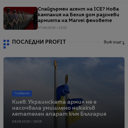
Спайдърмен агент на ICE? Нова
кампания на Белия дом разгневи
армията на Marvel феновете
07.08.2026 / 13:32
ПОСЛЕДНИ PROFIT
виж още
Глобално
Киев: Украинската армия не е
насочвала умишлено никакъв
летателен апарат към България
08.08.2026 / 18:08