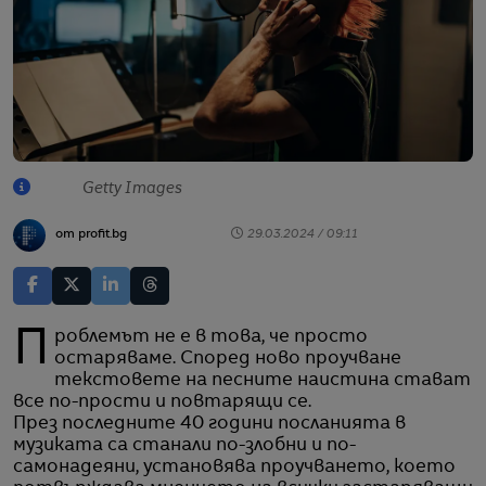
Getty Images
от profit.bg
29.03.2024 / 09:11
Проблемът не е в това, че просто
остаряваме. Според ново проучване
текстовете на песните наистина стават
все по-прости и повтарящи се.
През последните 40 години посланията в
музиката са станали по-злобни и по-
самонадеяни, установява проучването, което