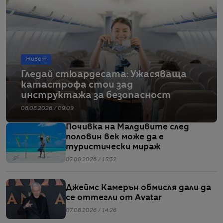
Живот
Гледай стюардесата: Ужасяваща
катастрофа стои зад
инструктажа за безопасност
08.08.2026 / 09:09
Почивка на Малдивите след
половин век може да е
туристически мираж
07.08.2026 / 15:32
Джеймс Камерън обмисля дали да
се оттегли от Avatar
07.08.2026 / 14:26