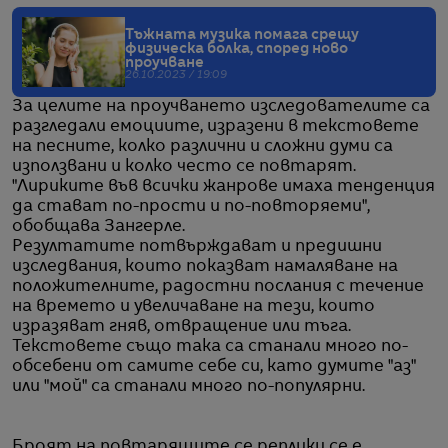
Тъжната музика помага срещу
физическа болка, според ново
проучване
26.10.2023 / 19:09
За целите на проучването изследователите са
разгледали емоциите, изразени в текстовете
на песните, колко различни и сложни думи са
използвани и колко често се повтарят.
"Лириките във всички жанрове имаха тенденция
да стават по-прости и по-повторяеми",
обобщава Зангерле.
Резултатите потвърждават и предишни
изследвания, които показват намаляване на
положителните, радостни послания с течение
на времето и увеличаване на тези, които
изразяват гняв, отвращение или тъга.
Текстовете също така са станали много по-
обсебени от самите себе си, като думите "аз"
или "мой" са станали много по-популярни.
Броят на повтарящите се реплики се е