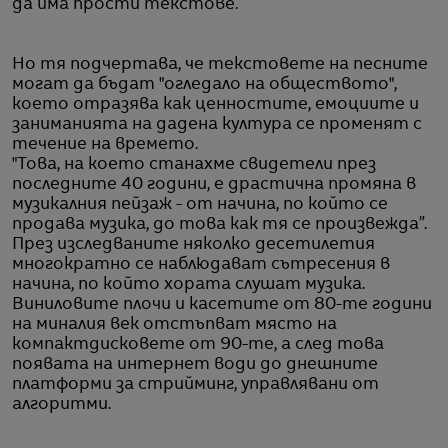
да има прости текстове.
Но тя подчертава, че текстовете на песните
могат да бъдат "огледало на обществото",
което отразява как ценностите, емоциите и
заниманията на дадена култура се променят с
течение на времето.
"Това, на което станахме свидетели през
последните 40 години, е драстична промяна в
музикалния пейзаж - от начина, по който се
продава музика, до това как тя се произвежда”.
През изследваните няколко десетилетия
многократно се наблюдават сътресения в
начина, по който хората слушат музика.
Виниловите плочи и касетите от 80-те години
на миналия век отстъпват място на
компактдисковете от 90-те, а след това
появата на интернет води до днешните
платформи за стрийминг, управлявани от
алгоритми.