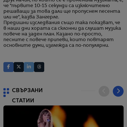
Друг начин, по който се е променила музиката, е,
че "първите 10-15 секунди са изключително
решаващи за това дали ще пропуснем песента
или не", казва Зангерле.
Предишни изследвания също така показват, че
в наши дни хората са склонни да слушат музика
повече на заден план. Казано по-просто,
песните с повече припеви, които повтарят
основните думи, изглежда са по-популярни.
СВЪРЗАНИ
СТАТИИ