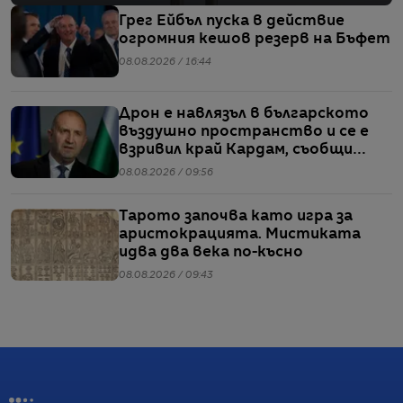
Грег Ейбъл пуска в действие
огромния кешов резерв на Бъфет
08.08.2026 / 16:44
Дрон е навлязъл в българското
въздушно пространство и се е
взривил край Кардам, съобщи
Радев
08.08.2026 / 09:56
Тарото започва като игра за
аристокрацията. Мистиката
идва два века по-късно
08.08.2026 / 09:43