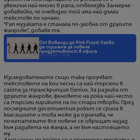
увеличил най-много в рапа, отбелязва Зангерле -
добавяйки, че очевидно той има най-дълги
текстове по начало.
"Рап музиката е станала по-злобна от другите
жанрове", добавя тя.
От Вивалди до Pink Floyd: Какво
да слушаме за повече
продуктивност в офиса
01.12.2023 / 11:32
Изследователите също така проучват
текстовете на кои песни са най-търсени в
сайта за транскрипция Genius. За разлика от
другите жанрове, феновете на рока най-често
са търсили лириките на по-стари творби. През
последните десетилетия рокът се срина в
класациите и това може да означава, че
почитателите все повече се обръщат назад
към разцвета на жанра, а не към настоящето
му.