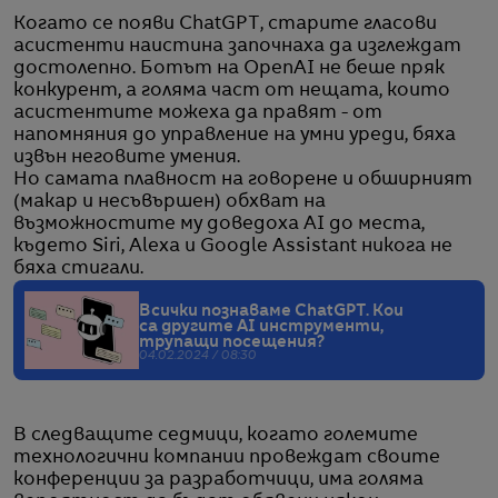
Когато се появи ChatGPT, старите гласови
асистенти наистина започнаха да изглеждат
достолепно. Ботът на OpenAI не беше пряк
конкурент, а голяма част от нещата, които
асистентите можеха да правят - от
напомняния до управление на умни уреди, бяха
извън неговите умения.
Но самата плавност на говорене и обширният
(макар и несъвършен) обхват на
възможностите му доведоха AI до места,
където Siri, Alexa и Google Assistant никога не
бяха стигали.
Всички познаваме ChatGPT. Кои
са другите AI инструменти,
трупащи посещения?
04.02.2024 / 08:30
В следващите седмици, когато големите
технологични компании провеждат своите
конференции за разработчици, има голяма