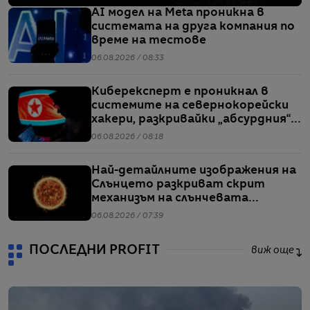
AI модел на Meta проникна в
системата на друга компания по
време на тестове
06.08.2026 / 08:33
Киберексперт е проникнал в
системите на севернокорейски
хакери, разкривайки „абсурдния“
мащаб на атаките им
06.08.2026 / 08:18
Най-детайлните изображения на
Слънцето разкриват скрит
механизъм на слънчевата
активност
06.08.2026 / 07:39
ПОСЛЕДНИ PROFIT
виж още