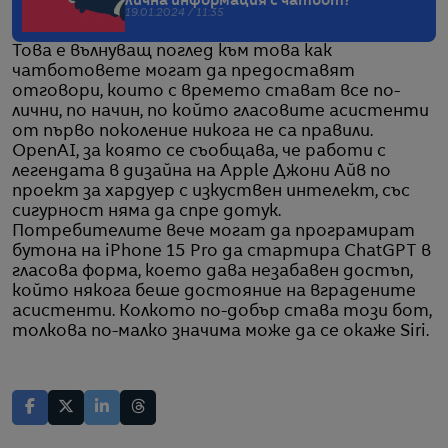
лична информация с чатбот?
19.01.2024 / 11:35
Това е вълнуващ поглед към това как
чатботовете могат да предоставят
отговори, които с времето стават все по-
лични, по начин, по който гласовите асистенти
от първо поколение никога не са правили.
OpenAI, за която се съобщава, че работи с
легендата в дизайна на Apple Джони Айв по
проект за хардуер с изкуствен интелект, със
сигурност няма да спре дотук.
Потребителите вече могат да програмират
бутона на iPhone 15 Pro да стартира ChatGPT в
гласова форма, което дава незабавен достъп,
който някога беше достояние на вградените
асистенти. Колкото по-добър става този бот,
толкова по-малко значима може да се окаже Siri.