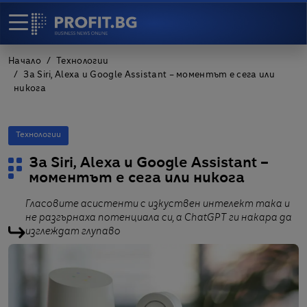
Начало
Технологии
За Siri, Alexa и Google Assistant – моментът е сега или
никога
Технологии
За Siri, Alexa и Google Assistant –
моментът е сега или никога
Гласовите асистенти с изкуствен интелект така и
не разгърнаха потенциала си, а ChatGPT ги накара да
изглеждат глупаво