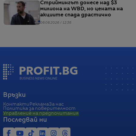
Стриймингът донесе над $3
милиона на WBD, но цената на
акциите спада драстично
06.08.2026 / 12:36
Връзки
Контакти
Реклама
За нас
Политика за поверителност
Управление на предпочитания
Последвай ни