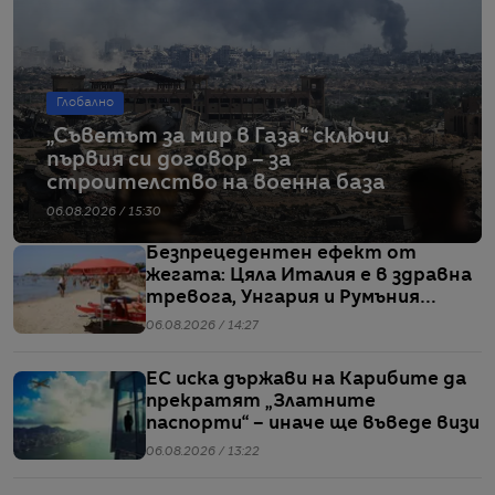
Глобално
„Съветът за мир в Газа“ сключи
първия си договор – за
строителство на военна база
06.08.2026 / 15:30
Безпрецедентен ефект от
жегата: Цяла Италия е в здравна
тревога, Унгария и Румъния
пестят електричество
06.08.2026 / 14:27
ЕС иска държави на Карибите да
прекратят „Златните
паспорти“ – иначе ще въведе визи
06.08.2026 / 13:22