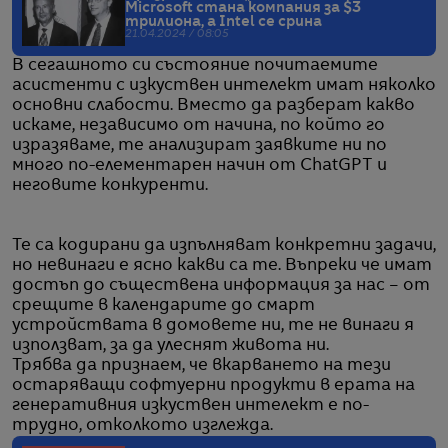
Microsoft стана компания за $3
трилиона, а Intel се срина
21.04.2024 / 08:05
В сегашното си състояние почитаемите
асистенти с изкуствен интелект имат няколко
основни слабости. Вместо да разберат какво
искаме, независимо от начина, по който го
изразяваме, те анализират заявките ни по
много по-елементарен начин от ChatGPT и
неговите конкуренти.
Те са кодирани да изпълняват конкретни задачи,
но невинаги е ясно какви са те. Въпреки че имат
достъп до съществена информация за нас – от
срещите в календарите до смарт
устройствата в домовете ни, те не винаги я
използват, за да улеснят живота ни.
Трябва да признаем, че вкарването на тези
остаряващи софтуерни продукти в ерата на
генеративния изкуствен интелект е по-
трудно, отколкото изглежда.