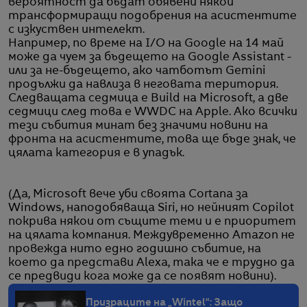
вероятност да бъдат обявени някои
трансформиращи подобрения на асистентите
с изкуствен интелект.
Например, по време на I/O на Google на 14 май
може да чуем за бъдещето на Google Assistant -
или за не-бъдещето, ако чатботът Gemini
продължи да навлиза в неговата територия.
Следващата седмица е Build на Microsoft, а две
седмици след това е WWDC на Apple. Ако всички
тези събития минат без значими новини на
фронта на асистентите, това ще бъде знак, че
цялата категория е в упадък.
(Да, Microsoft вече уби своята Cortana за
Windows, наподобяваща Siri, но нейният Copilot
покрива някои от същите теми и е приоритет
на цялата компания. Междувременно Amazon не
провежда нито едно годишно събитие, на
което да представи Alexa, така че е трудно да
се предвиди кога може да се появят новини).
Призраците на „Wintel“: Защо