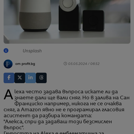
Unsplash
от profit.bg
05.05.2024 / 06:52
Alexa често задава въпроса искате ли да
знаете дали ще вали сняг. Но в залива на Сан
Франциско например, никога не се очаква
сняг, а Amazon явно не е програмирал гласовия
асистент да разбира командата:
"Алекса, спри да задаваш този безсмислен
въпрос".