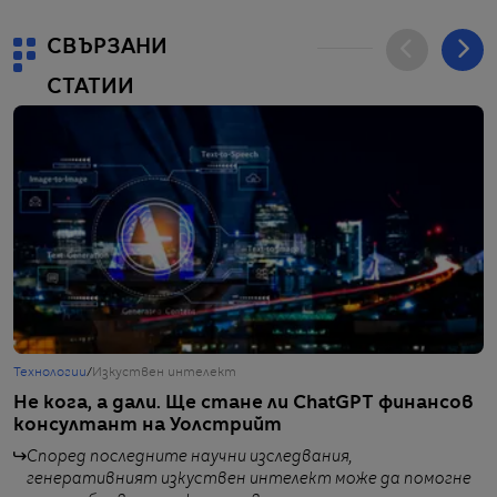
СВЪРЗАНИ
СТАТИИ
Технологии
/
Изкуствен интелект
Т
Не кога, а дали. Ще стане ли ChatGPT финансов
К
консултант на Уолстрийт
C
Според последните научни изследвания,
генеративният изкуствен интелект може да помогне