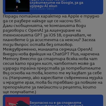
служителите на Google, за да
изгради AI екип
30.04.2024 / 08:15
Поради потайния характер на Apple е трудно
да се разбере накъде ще се насочи Siri.
Дали съобщенията, че компанията води
разговори с OpenAI за лицензиране на
технологията GPT за iOS 18, означават, че
плановете ѝ за асистента са неясни? Засега
този въпрос остава без отговор.
Междувременно, миналата седмица OpenAI
внедри нова функция на ChatGPT Plus, наречена
Memory. Вместо да стартира всяка нова чат
сесия като празен лист, чатботът може да
изгради трайна представа за потребителите
въз основа на това, което те му казват за себе
си. (Например, ако харесвате съвременна музика
и мразуте грах, това би трябвало да повлияе на
препоръките за плейлисти и рецепти, които
ще получавате.)
Безопасно ли е да споделяте