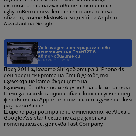
Глупостта на Alexa е емблематична за
състоянието на гласовите асистенти с
изкуствен интелект от старата школа -
област, която включва също Siri на Apple и
Assistant на Google.
Volkswagen интегрира гласови
асистенти на ChatGPT в
автомобилите си
09.01.2024 / 12:36
През 2011 г., когато Siri дебютира в iPhone 4s -
ден преди смъртта на Стив Джобс, тя
изглеждаше като бъдещето на
взаимодействието между човека и компютъра.
Само за няколко години обаче консенсусът сред
феновете на Apple се промени от изумление към
разочарование.
Широко разпространено е мнението, че Alexa и
Google Assistant също не са разгърнали
потенциала си, допълва Fast Company.