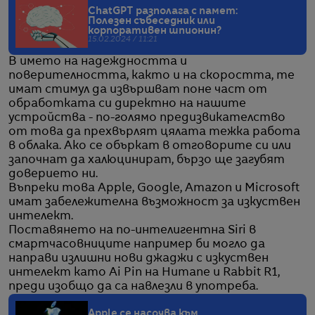
ChatGPT разполага с памет:
Полезен събеседник или
корпоративен шпионин?
15.02.2024 / 11:21
В името на надеждността и
поверителността, както и на скоростта, те
имат стимул да извършват поне част от
обработката си директно на нашите
устройства - по-голямо предизвикателство
от това да прехвърлят цялата тежка работа
в облака. Ако се объркат в отговорите си или
започнат да халюцинират, бързо ще загубят
доверието ни.
Въпреки това Apple, Google, Amazon и Microsoft
имат забележителна възможност за изкуствен
интелект.
Поставянето на по-интелигентна Siri в
смартчасовниците например би могло да
направи излишни нови джаджи с изкуствен
интелект като Ai Pin на Humane и Rabbit R1,
преди изобщо да са навлезли в употреба.
Apple се насочва към