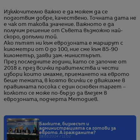
Изключително важно е да можем да се
подготвим добре, качествено. Точната дата не
е чак от такова значение. Важното е да
получим решение от Съвета възможно най-
скоро, допълни той.
Ако пътят ни към еврозоната е маршрут с
километри от 0 до 100, ние сме към 85-90
километър, заяви зам.-министърът.
През последните години, като се започне от
2018 г. през всички правителства и чести
избори които имахме, приемането на еврото
беше темата, в която всички се движихме в
правилната посока с един основен таргет –
колкото се може по-бързо да влезем в
еврозоната, подчерта Методиев.
Банките, бизнесът и
администрацията са готови за
еврото. А гражданите?
28.05.2024 / 11:02