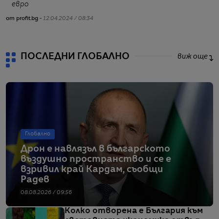
евро
от profit.bg -
12.04.2024 / 08:34
ПОСЛЕДНИ ГЛОБАЛНО
виж още
Глобално
Дрон е навлязъл в българското
въздушно пространство и се е
взривил край Кардам, съобщи
Радев
08.08.2026 / 09:56
Колко отворена е България към