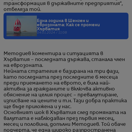
трансформация в държавните предприятия“,
отбеляза той.
Една година в Шенген и
еврозоната: Как се промени
Хърватия
04.01.2024 / 11:08
Методиев коментира и ситуацията в
Хърватия – последната държава, станала член
на еврозоната.
Нейната стратегия е базирана на три фази,
като последната през последните 6 месеца
преди приемането на еврото, е била най-
активна за гражданите и включва активно
обяснение на целия процес – превалутиране,
изписване на цените и т.н. Тази добра практика
ще бъде приложена и у нас.
Основният шок в Хърватия след промяната на
валутата е наблюдаван през първия месец,
месец и половина, допълни Методиев. Той обаче
подчерта, че една широко разпространена