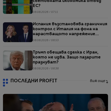
световната икономика отвъд
ЕС?
08.08.2026 / 07:11
Испания възстановява граничния
контрол с Италия на фона на
нарастващото напрежение
заради мигрантите
08.08.2026 / 06:53
Тръмп обещава сделка с Иран,
която не идва. Защо пазарите
празнуват?
08.08.2026 / 06:36
ПОСЛЕДНИ PROFIT
виж още