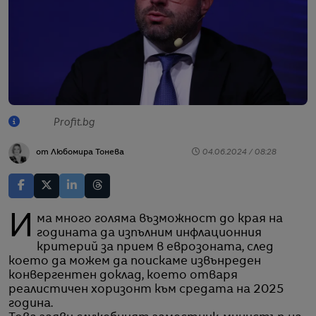
Profit.bg
от Любомира Тонева
04.06.2024 / 08:28
Има много голяма възможност до края на
годината да изпълним инфлационния
критерий за прием в еврозоната, след
което да можем да поискаме извънреден
конвергентен доклад, което отваря
реалистичен хоризонт към средата на 2025
година.