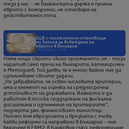
теза у нас – че балканската държа е приела
еврото с компромис, не отговаря на
действителността.
ЕЦБ с положително становище
по Закона за въвеждане на
еврото в България
03.05.2024 / 10:54
Няма нищо скрито около приемането им – този
наратив само пречи на българите, категоричен
е Методиев. Той заяви, че е много важно ние да
изпълняваме своите задачи.
„Не забравяйте, че освен числовите критерии,
има и елемент на оценка на средносрочна
устойчивост на държавата. Важното е да
работим в посока поддържане на фискална
дисциплина и изпълнение на критериите.“,
подчерта зам.-финансовият министър.
Пътят към еврозоната и връзката с това
какви реформи са направени в България – ние
влязохме в ERM2, в Банковия съюз, реформиране