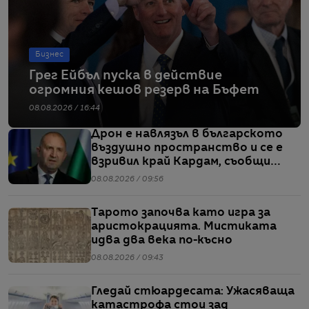
Бизнес
Грег Ейбъл пуска в действие
огромния кешов резерв на Бъфет
08.08.2026 / 16:44
Дрон е навлязъл в българското
въздушно пространство и се е
взривил край Кардам, съобщи
Радев
08.08.2026 / 09:56
Тарото започва като игра за
аристокрацията. Мистиката
идва два века по-късно
08.08.2026 / 09:43
Гледай стюардесата: Ужасяваща
катастрофа стои зад