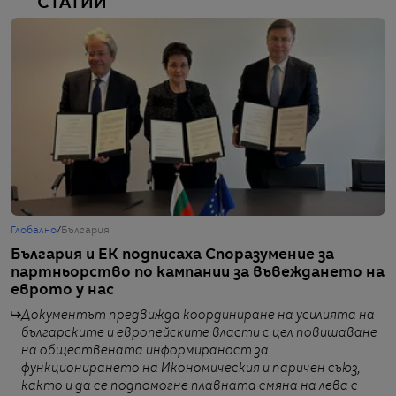
СТАТИИ
Глобално
/
България
Б
България и ЕК подписаха Споразумение за
S
партньорство по кампании за въвеждането на
р
еврото у нас
е
Документът предвижда координиране на усилията на
българските и европейските власти с цел повишаване
на обществената информираност за
функционирането на Икономическия и паричен съюз,
от
както и да се подпомогне плавната смяна на лева с