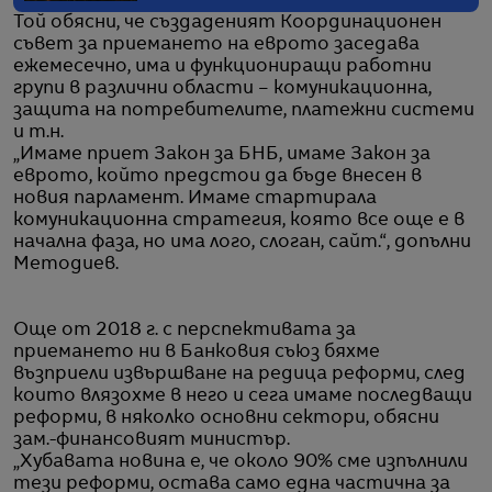
Той обясни, че създаденият Координационен
съвет за приемането на еврото заседава
ежемесечно, има и функциониращи работни
групи в различни области – комуникационна,
защита на потребителите, платежни системи
и т.н.
„Имаме приет Закон за БНБ, имаме Закон за
еврото, който предстои да бъде внесен в
новия парламент. Имаме стартирала
комуникационна стратегия, която все още е в
начална фаза, но има лого, слоган, сайт.“, допълни
Методиев.
Още от 2018 г. с перспективата за
приемането ни в Банковия съюз бяхме
възприели извършване на редица реформи, след
които влязохме в него и сега имаме последващи
реформи, в няколко основни сектори, обясни
зам.-финансовият министър.
„Хубавата новина е, че около 90% сме изпълнили
тези реформи, остава само една частична за