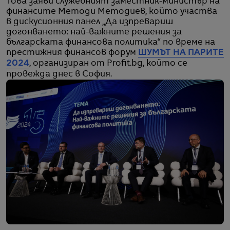
Това заяви служебният заместник-министър на
финансите Методи Методиев, който участва
в дискусионния панел „Да изпревариш
догонването: най-важните решения за
българската финансова политика“ по време на
престижния финансов форум
ШУМЪТ НА ПАРИТЕ
2024
, организиран от Profit.bg, който се
провежда днес в София.