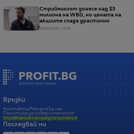
Стриймингът донесе над $3
милиона на WBD, но цената на
акциите спада драстично
06.08.2026 / 12:36
Връзки
Контакти
Реклама
За нас
Политика за поверителност
Управление на предпочитания
Последвай ни