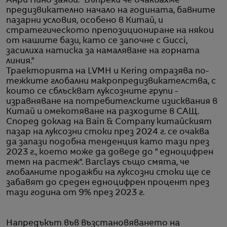
Анри Пино заяви: "Въпреки че очаквахме
предизвикателно начало на годината, бавните
пазарни условия, особено в Китай, и
стратегическото препозициониране на някои
от нашите бази, като се започне с Gucci,
засилиха натиска за намаляване на горната
линия."
Траекторията на LVMH и Kering отразява по-
тежките глобални макропредизвикателства, с
които се сблъскват луксозните групи -
изравняване на потребителските изисквания в
Китай и омекотяване на разходите в САЩ.
Според доклад на Bain & Company китайският
пазар на луксозни стоки през 2024 г. се очаква
да запази подобна тенденция като тази през
2023 г., което може да доведе до " едноцифрен
темп на растеж". Barclays също смята, че
глобалните продажби на луксозни стоки ще се
забавят до среден едноцифрен процент през
тази година от 9% през 2023 г.
Напредъкът във възстановяването на