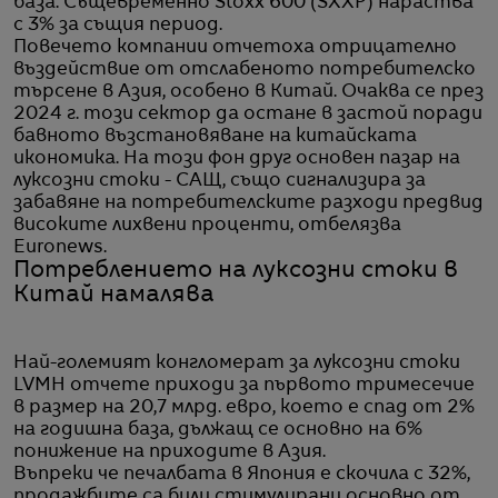
база. Същевременно Stoxx 600 (SXXP) нараства
с 3% за същия период.
Повечето компании отчетоха отрицателно
въздействие от отслабеното потребителско
търсене в Азия, особено в Китай. Очаква се през
2024 г. този сектор да остане в застой поради
бавното възстановяване на китайската
икономика. На този фон друг основен пазар на
луксозни стоки - САЩ, също сигнализира за
забавяне на потребителските разходи предвид
високите лихвени проценти, отбелязва
Euronews.
Потреблението на луксозни стоки в
Китай намалява
Най-големият конгломерат за луксозни стоки
LVMH отчете приходи за първото тримесечие
в размер на 20,7 млрд. евро, което е спад от 2%
на годишна база, дължащ се основно на 6%
понижение на приходите в Азия.
Въпреки че печалбата в Япония е скочила с 32%,
продажбите са били стимулирани основно от