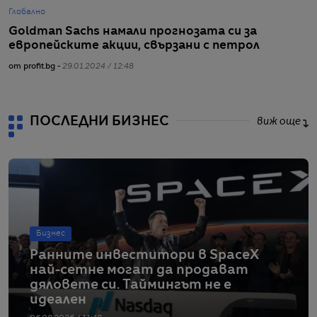
Глобално
Г
Goldman Sachs намали прогнозата си за
П
европейските акции, свързани с петрол
р
от profit.bg -
29.01.2024 / 12:48
от
ПОСЛЕДНИ БИЗНЕС
виж още
Бизнес
Ранните инвеститори в SpaceX
най-сетне могат да продават
дяловете си. Таймингът не е
идеален