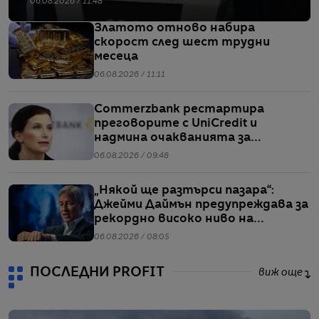
06.08.2026 / 11:48
Златото отново набира
скорост след шест трудни
месеца
06.08.2026 / 11:11
Commerzbank рестартира
преговорите с UniCredit и
надмина очакванията за
тримесечието
06.08.2026 / 09:48
„Някой ще разтърси пазара“:
Джейми Даймън предупреждава за
рекордно високо ниво на
ливъридж
06.08.2026 / 08:05
ПОСЛЕДНИ PROFIT
виж още