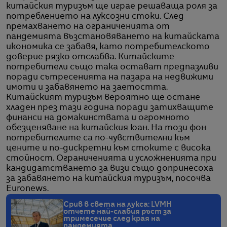
китайския туризъм ще играе решаваща роля за
потреблението на луксозни стоки. След
премахването на ограниченията от
пандемията възстановяването на китайската
икономика се забавя, като потребителското
доверие рязко отслабва. Китайските
потребители също така остават предпазливи
поради сътресенията на пазара на недвижими
имоти и забавянето на заетостта.
Китайският туризъм вероятно ще остане
хладен през тази година поради затихващите
финанси на домакинствата и огромното
обезценяване на китайския юан. На този фон
потребителите са по-чувствителни към
цените и по-дискретни към стоките с висока
стойност. Ограниченията и усложненията при
кандидатстването за визи също допринесоха
за забавянето на китайския туризъм, посочва
Euronews.
Срив в света на лукса: LVMH
отчете най-слабия ръст за
тримесечие след края на
пандемията