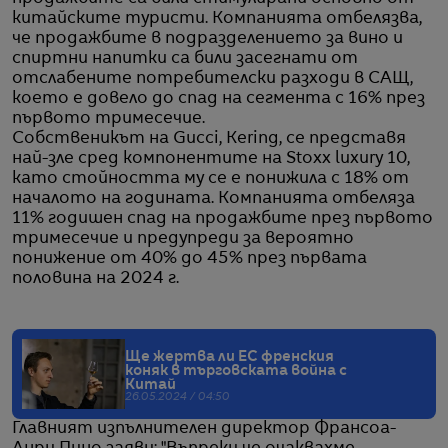
китайските туристи. Компанията отбелязва,
че продажбите в подразделението за вино и
спиртни напитки са били засегнати от
отслабените потребителски разходи в САЩ,
което е довело до спад на сегмента с 16% през
първото тримесечие.
Собственикът на Gucci, Kering, се представя
най-зле сред компонентите на Stoxx luxury 10,
като стойността му се е понижила с 18% от
началото на годината. Компанията отбеляза
11% годишен спад на продажбите през първото
тримесечие и предупреди за вероятно
понижение от 40% до 45% през първата
половина на 2024 г.
Ще жертва ли ЕС френския
коняк в търговската война с
Китай
26.05.2024 / 04:50
Главният изпълнителен директор Франсоа-