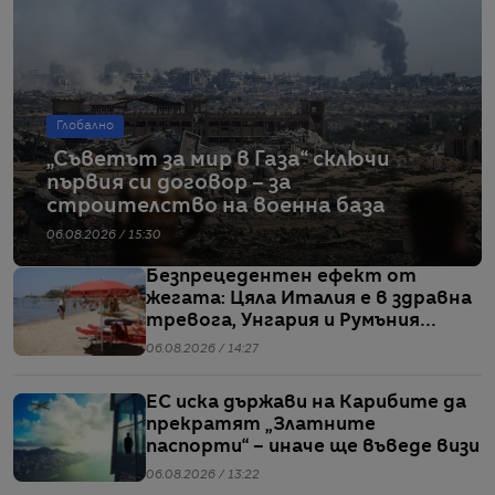
Глобално
„Съветът за мир в Газа“ сключи
първия си договор – за
строителство на военна база
06.08.2026 / 15:30
Безпрецедентен ефект от
жегата: Цяла Италия е в здравна
тревога, Унгария и Румъния
пестят електричество
06.08.2026 / 14:27
ЕС иска държави на Карибите да
прекратят „Златните
паспорти“ – иначе ще въведе визи
06.08.2026 / 13:22