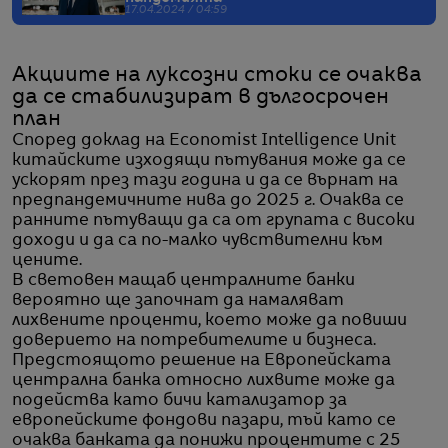
17.04.2024 / 04:59
Акциите на луксозни стоки се очаква
да се стабилизират в дългосрочен
план
Според доклад на Economist Intelligence Unit
китайските изходящи пътувания може да се
ускорят през тази година и да се върнат на
предпандемичните нива до 2025 г. Очаква се
ранните пътуващи да са от групата с високи
доходи и да са по-малко чувствителни към
цените.
В световен мащаб централните банки
вероятно ще започнат да намаляват
лихвените проценти, което може да повиши
доверието на потребителите и бизнеса.
Предстоящото решение на Европейската
централна банка относно лихвите може да
подейства като бичи катализатор за
европейските фондови пазари, тъй като се
очаква банката да понижи процентите с 25