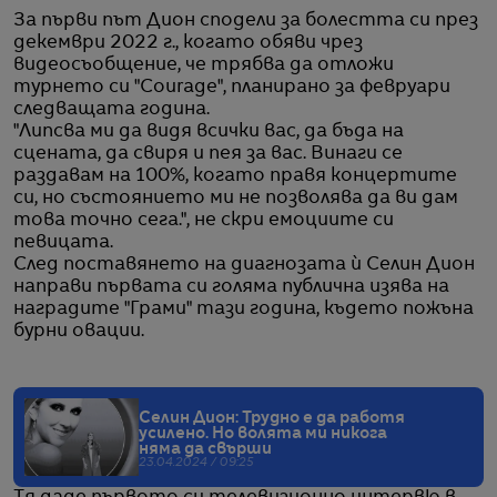
За първи път Дион сподели за болестта си през
декември 2022 г., когато обяви чрез
видеосъобщение, че трябва да отложи
турнето си "Courage", планирано за февруари
следващата година.
"Липсва ми да видя всички вас, да бъда на
сцената, да свиря и пея за вас. Винаги се
раздавам на 100%, когато правя концертите
си, но състоянието ми не позволява да ви дам
това точно сега.", не скри емоциите си
певицата.
След поставянето на диагнозата ѝ Селин Дион
направи първата си голяма публична изява на
наградите "Грами" тази година, където пожъна
бурни овации.
Селин Дион: Трудно е да работя
усилено. Но волята ми никога
няма да свърши
23.04.2024 / 09:25