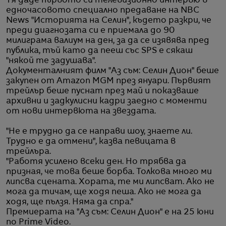
Тя даде първото си телевизионно интервю в
едночасовото специално предаване на NBC
News "Историята на Селин", където разкри, че
преди диагнозата си е приемала до 90
милиграма валиум на ден, за да се изявява пред
публика, тъй като да пееш със SPS е сякаш
"някой те задушава".
Документалният филм "Аз съм: Селин Дион" беше
закупен от Amazon MGM през януари. Първият
трейлър беше пуснат през май и показваше
архивни и задкулисни кадри заедно с моменти
от нови интервюта на звездата.
"Не е трудно да се направи шоу, знаете ли.
Трудно е да отмени", казва певицата в
трейлъра.
"Работя усилено всеки ден. Но трябва да
призная, че това беше борба. Толкова много ми
липсва сцената. Хората, те ми липсват. Ако не
мога да тичам, ще ходя пеша. Ако не мога да
ходя, ще пълзя. Няма да спра."
Премиерата на "Аз съм: Селин Дион" е на 25 юни
по Prime Video.