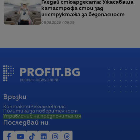
Гледай стюардесата: Ужасяваща
катастрофа стои зад
инструктажа за безопасност
08.08.2026 / 09:09
Връзки
Контакти
Реклама
За нас
Политика за поверителност
Управление на предпочитания
Последвай ни