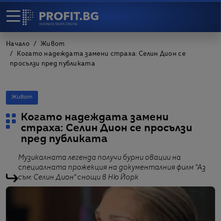
Начало
Живот
Когато надеждата замени страха: Селин Дион се
просълзи пред публиката
Живот
Когато надеждата замени
страха: Селин Дион се просълзи
пред публиката
Музикалната легенда получи бурни овации на
специалната прожекция на документалния филм "Аз
съм: Селин Дион" снощи в Ню Йорк