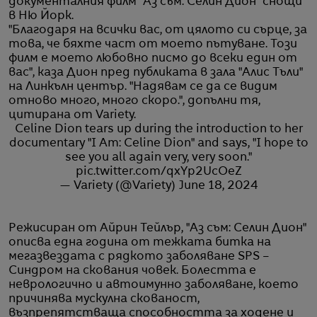
документалния филм "Аз съм: Селин Дион" снощи
в Ню Йорк.
"Благодаря на всички вас, от цялото си сърце, за
това, че бяхте част от моето пътуване. Този
филм е моето любовно писмо до всеки един от
вас", каза Дион пред публиката в зала "Алис Тъли"
на Линкълн център. "Надявам се да се видим
отново много, много скоро.", допълни тя,
цитирана от Variety.
Celine Dion tears up during the introduction to her
documentary "I Am: Celine Dion" and says, "I hope to
see you all again very, very soon."
pic.twitter.com/qxYp2UcOeZ
— Variety (@Variety)
June 18, 2024
Режисиран от Айрин Тейлър, "Аз съм: Селин Дион"
описва една година от тежката битка на
мегазвездата с рядкото заболяване SPS –
Синдром на скования човек. Болестта е
неврологично и автоимунно заболяване, което
причинява мускулна скованост,
възпрепятстваща способността за ходене и