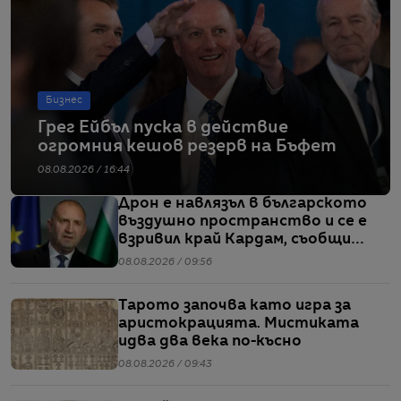
Бизнес
Грег Ейбъл пуска в действие
огромния кешов резерв на Бъфет
08.08.2026 / 16:44
Дрон е навлязъл в българското
въздушно пространство и се е
взривил край Кардам, съобщи
Радев
08.08.2026 / 09:56
Тарото започва като игра за
аристокрацията. Мистиката
идва два века по-късно
08.08.2026 / 09:43