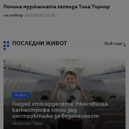
Почина музикалната легенда Тина Търнър
С
н
от profit.bg -
24.05.2023 / 22:19
от
ПОСЛЕДНИ ЖИВОТ
виж още
Живот
Гледай стюардесата: Ужасяваща
катастрофа стои зад
инструктажа за безопасност
08.08.2026 / 09:09