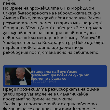
пеене.
По време на прожекцията в Ню Йорк Дион
изказа благодарност на невроложката си д-р
Аманда Пике, като заяви: "тя постигна важен
резултат за мен: замени страха ми с надежда".
Фондация "Селин Дион" е обещала 2 млн. долара
за създаването на катедра по автоимунна
неврология към медицинския кампус "Аншуц" в
Университета на Колорадо, а д-р Пике ще бъде
първият човек, който ще заеме този
ръководния пост, стана ясно на събитието.
Дъщерята на Брус Уилис
документира всяка секунда от
времето с баща си
01.06.2023 / 14:04
Преди прожекцията режисьорката на филма
заяви пред Variety, че не е имала "никаква
програма" по време на снимките.
"Всеки ден просто отивах с единственото
желание да се срещна с нея там, където се