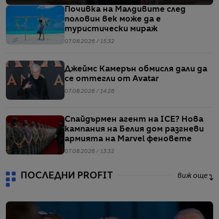
Почивка на Малдивите след
половин век може да е
туристически мираж
07.08.2026 / 15:32
Джеймс Камерън обмисля дали да
се оттегли от Avatar
07.08.2026 / 14:26
Спайдърмен агент на ICE? Нова
кампания на Белия дом разгневи
армията на Marvel феновете
07.08.2026 / 13:32
ПОСЛЕДНИ PROFIT
виж още