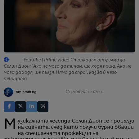
Youtube | Prime Video Стопкадър от филма за
Селин Дион: "Ако не мога да тичам, ще ходя пеша. Ако не
мога да ходя, ще пълзя. Няма да спра", казва в него
певицата
от profit.bg
18.06.2024 / 08:54
Музикалната легенда Селин Дион се просълзи
на сцената, след като получи бурни овации
на специалната прожекция на