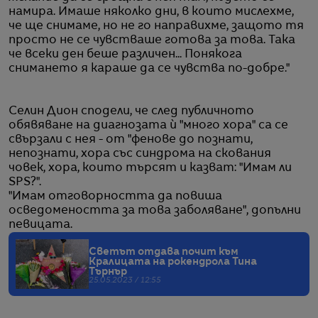
намира. Имаше няколко дни, в които мислехме,
че ще снимаме, но не го направихме, защото тя
просто не се чувстваше готова за това. Така
че всеки ден беше различен... Понякога
снимането я караше да се чувства по-добре."
Селин Дион сподели, че след публичното
обявяване на диагнозата ѝ "много хора" са се
свързали с нея - от "фенове до познати,
непознати, хора със синдрома на скования
човек, хора, които търсят и казват: "Имам ли
SPS?".
"Имам отговорността да повиша
осведомеността за това заболяване", допълни
певицата.
Светът отдава почит към
Кралицата на рокендрола Тина
Търнър
25.05.2023 / 12:55