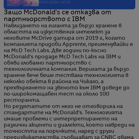
02.07.2024 / 07:15
Защо McDonald's се отказва от
партньорството с IBM
Навлизането на гиганта за бързо хранене в
областта на изкуствения интелект за
неговите McDrive датира от 2019 г., когато
компанията придоби Apprente, преименувайки я
на McD Tech Labs. Две години по-късно
McDonald's продаде McD Tech Labs на IBM и
обяви глобално партньорство с
технологичната компания. Веригата за бързо
хранене вече беше тествала технологията в
няколко обекта в района на Чикаго, а
прехвърлянето на звеното към IBM доведе до
по-широкомащабен тест на около 100
ресторанта.
Но резултатите от него не отговориха на
стандартите на McDonald's. Технологията
имаше проблеми с интерпретирането на
различни акценти и диалекти, което навреди на
точността на поръчките, наред с други
предизвикателства, съобщават за CNBC двама