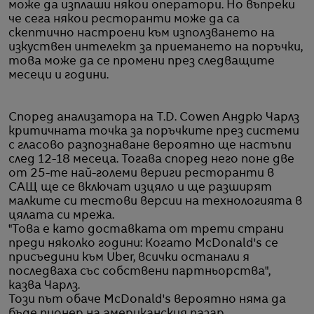
може да изплаши някои оператори. Но въпреки
че сега някои ресторанти може да са
скептично настроени към използването на
изкуствен интелект за приемането на поръчки,
това може да се промени през следващите
месеци и години.
Според анализатора на T.D. Cowen Андрю Чарлз
критичната точка за поръчките през системи
с гласово разпознаване вероятно ще настъпи
след 12-18 месеца. Тогава според него поне две
от 25-те най-големи вериги ресторанти в
САЩ ще се включат изцяло и ще разширят
малките си тестови версии на технологията в
цялата си мрежа.
"Това е като доставката от трети страни
преди няколко години: Когато McDonald's се
присъедини към Uber, всички останали я
последваха със собствени партньорства",
казва Чарлз.
Този път обаче McDonald's вероятно няма да
бъде пионер на американския пазар.