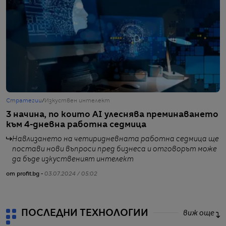
Стратегии
/
Изкуствен интелект
Т
3 начина, по които AI улеснява преминаването
М
към 4-дневна работна седмица
Навлизането на четиридневната работна седмица ще
постави нови въпроси пред бизнеса и отговорът може
да бъде изкуственият интелект
от
от profit.bg -
03.07.2024 / 05:02
ПОСЛЕДНИ ТЕХНОЛОГИИ
виж още