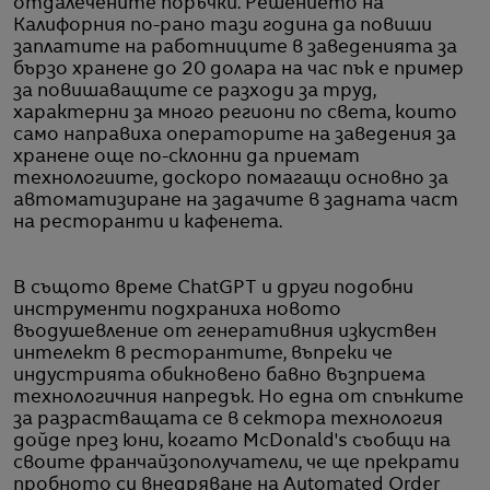
отдалечените поръчки. Решението на
Калифорния по-рано тази година да повиши
заплатите на работниците в заведенията за
бързо хранене до 20 долара на час пък е пример
за повишаващите се разходи за труд,
характерни за много региони по света, които
само направиха операторите на заведения за
хранене още по-склонни да приемат
технологиите, доскоро помагащи основно за
автоматизиране на задачите в задната част
на ресторанти и кафенета.
В същото време ChatGPT и други подобни
инструменти подхраниха новото
въодушевление от генеративния изкуствен
интелект в ресторантите, въпреки че
индустрията обикновено бавно възприема
технологичния напредък. Но една от спънките
за разрастващата се в сектора технология
дойде през юни, когато McDonald's съобщи на
своите франчайзополучатели, че ще прекрати
пробното си внедряване на Automated Order