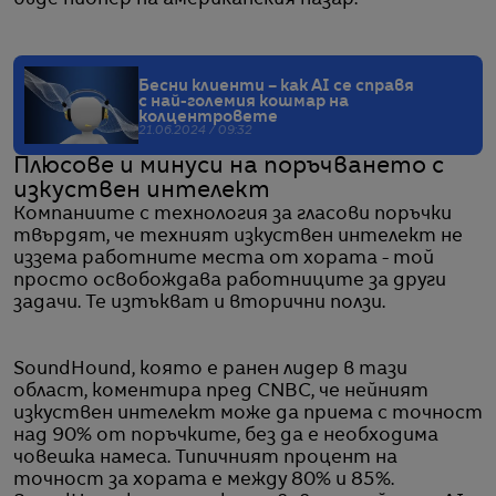
Бесни клиенти – как AI се справя
с най-големия кошмар на
колцентровете
21.06.2024 / 09:32
Плюсове и минуси на поръчването с
изкуствен интелект
Компаниите с технология за гласови поръчки
твърдят, че техният изкуствен интелект не
иззема работните места от хората - той
просто освобождава работниците за други
задачи. Те изтъкват и вторични ползи.
SoundHound, която е ранен лидер в тази
област, коментира пред CNBC, че нейният
изкуствен интелект може да приема с точност
над 90% от поръчките, без да е необходима
човешка намеса. Типичният процент на
точност за хората е между 80% и 85%.