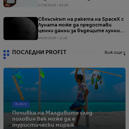
07.08.2026 / 05:29
Сблъсъкът на ракета на SpaceX с
Луната може да предостави
ценни данни за бъдещите лунни
мисии
06.08.2026 / 11:18
ПОСЛЕДНИ PROFIT
виж още
Живот
Почивка на Малдивите след
половин век може да е
туристически мираж