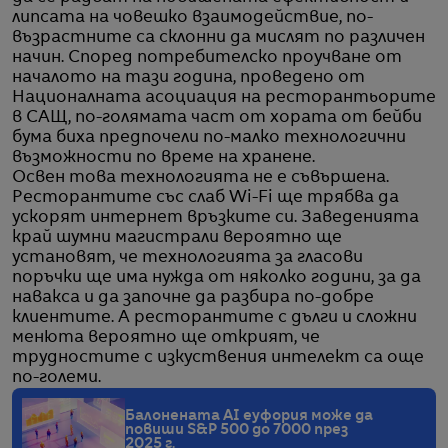
липсата на човешко взаимодействие, по-
възрастните са склонни да мислят по различен
начин. Според потребителско проучване от
началото на тази година, проведено от
Националната асоциация на ресторантьорите
в САЩ, по-голямата част от хората от бейби
бума биха предпочели по-малко технологични
възможности по време на хранене.
Освен това технологията не е съвършена.
Ресторантите със слаб Wi-Fi ще трябва да
ускорят интернет връзките си. Заведенията
край шумни магистрали вероятно ще
установят, че технологията за гласови
поръчки ще има нужда от няколко години, за да
навакса и да започне да разбира по-добре
клиентите. А ресторантите с дълги и сложни
менюта вероятно ще открият, че
трудностите с изкуствения интелект са още
по-големи.
Балонената AI еуфория може да
повиши S&P 500 до 7000 през
2025 г.