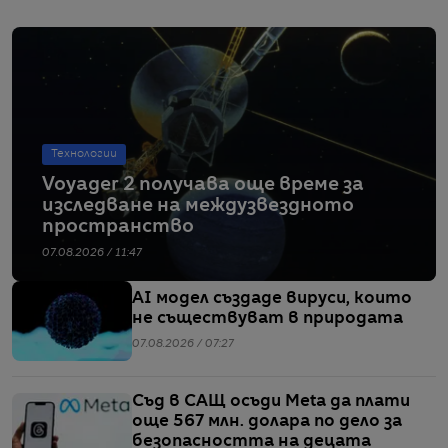
Технологии
Voyager 2 получава още време за
изследване на междузвездното
пространство
07.08.2026 / 11:47
AI модел създаде вируси, които
не съществуват в природата
07.08.2026 / 07:27
Съд в САЩ осъди Meta да плати
още 567 млн. долара по дело за
безопасността на децата