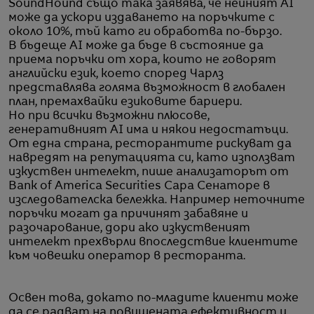
SoundHound също така заявява, че нейният AI
може да ускори издаването на поръчките с
около 10%, тъй като ги обработва по-бързо.
В бъдеще AI може да бъде в състояние да
приема поръчки от хора, които не говорят
английски език, което според Чарлз
представлява голяма възможност в глобален
план, премахвайки езиковите бариери.
Но при всички възможни плюсове,
генеративният AI има и някои недостатъци.
От една страна, ресторантите рискуват да
навредят на репутацията си, като използват
изкуствен интелект, пише анализаторът от
Bank of America Securities Сара Сенаторе в
изследователска бележка. Например неточните
поръчки могат да причинят забавяне и
разочарование, дори ако изкуственият
интелект прехвърли впоследствие клиентите
към човешки оператор в ресторанта.
Освен това, докато по-младите клиенти може
да се радват на повишената ефективност и