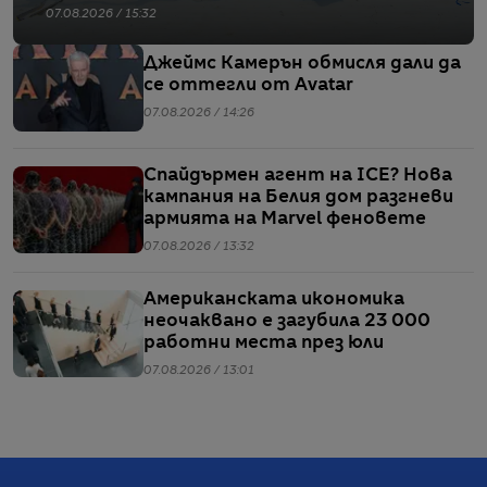
07.08.2026 / 15:32
Джеймс Камерън обмисля дали да
се оттегли от Avatar
07.08.2026 / 14:26
Спайдърмен агент на ICE? Нова
кампания на Белия дом разгневи
армията на Marvel феновете
07.08.2026 / 13:32
Американската икономика
неочаквано е загубила 23 000
работни места през юли
07.08.2026 / 13:01