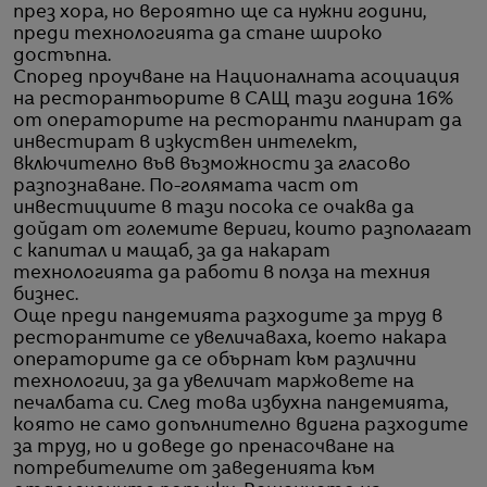
през хора, но вероятно ще са нужни години,
преди технологията да стане широко
достъпна.
Според проучване на Националната асоциация
на ресторантьорите в САЩ тази година 16%
от операторите на ресторанти планират да
инвестират в изкуствен интелект,
включително във възможности за гласово
разпознаване. По-голямата част от
инвестициите в тази посока се очаква да
дойдат от големите вериги, които разполагат
с капитал и мащаб, за да накарат
технологията да работи в полза на техния
бизнес.
Още преди пандемията разходите за труд в
ресторантите се увеличаваха, което накара
операторите да се обърнат към различни
технологии, за да увеличат маржовете на
печалбата си. След това избухна пандемията,
която не само допълнително вдигна разходите
за труд, но и доведе до пренасочване на
потребителите от заведенията към