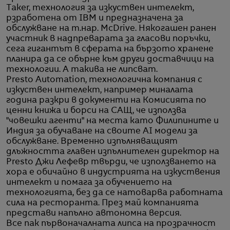
Taker, технология за изкуствен интелект,
рзработена от IBM и предназначена за
обслужване на т.нар. McDrive. Някогашен ранен
участник в надпреварата за гласови поръчки,
сега гигантът в сферата на бързото хранене
планира да се обърне към други доставчици на
технологии. А такива не липсват.
Presto Automation, технологична компания с
изкуствен интелект, например миналата
година разкри в документи на Комисията по
ценни книжа и борси на САЩ, че използва
"човешки агенти" на места като Филипините и
Индия за обучаване на своите AI модели за
обслужване. Временно изпълняващият
длъжността главен изпълнителен директор на
Presto Джи Лефевр твърди, че използването на
хора е обичайно в индустрията на изкуствения
интелект и помага за обучението на
технологията, без да се натоварва работната
сила на ресторанта. През май компанията
представи напълно автономна версия.
Все пак първоначалната липса на прозрачност