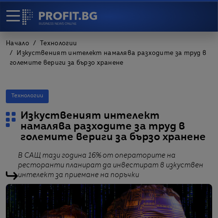
Начало
Технологии
Изкуственият интелект намалява разходите за труд в
големите вериги за бързо хранене
Технологии
Изкуственият интелект
намалява разходите за труд в
големите вериги за бързо хранене
В САЩ тази година 16% от операторите на
ресторанти планират да инвестират в изкуствен
интелект за приемане на поръчки