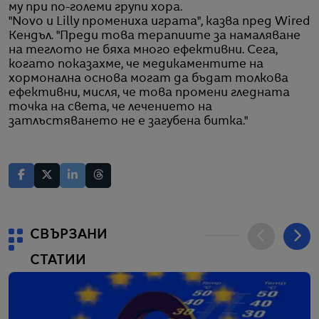
му при по-големи групи хора.
"Novo и Lilly промениха играта", казва пред Wired
Кендъл. "Преди това терапиите за намаляване
на теглото не бяха много ефективни. Сега,
когато показахме, че медикаментите на
хормонална основа могат да бъдат толкова
ефективни, мисля, че това промени гледната
точка на света, че лечението на
затлъстяването не е загубена битка."
СВЪРЗАНИ
СТАТИИ