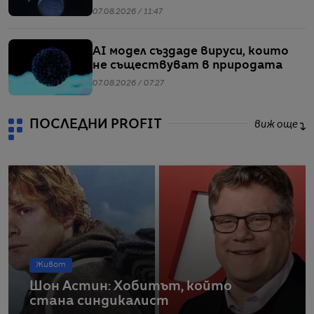
07.08.2026 / 11:47
AI модел създаде вируси, които
не съществуват в природата
07.08.2026 / 07:27
ПОСЛЕДНИ PROFIT
виж още
Живот
Шон Астин: Хобитът, който
стана синдикалист