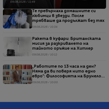
09.08.2026 / 11:49
Те превърнаха домашните си
любимци в звезди. После
трябваше да продължат без тях
09.08.2026 / 10:34
Ракета в куфари: Британската
мисия за разкриването на
тайното оръжие на Хитлер
09.08.2026 / 10:12
„Работите по 13 часа на ден?
Няма да ви поверя нито едно
евро“: Философията на Брунело
Кучинели за бизнеса и живота
09.08.2026 / 10:00