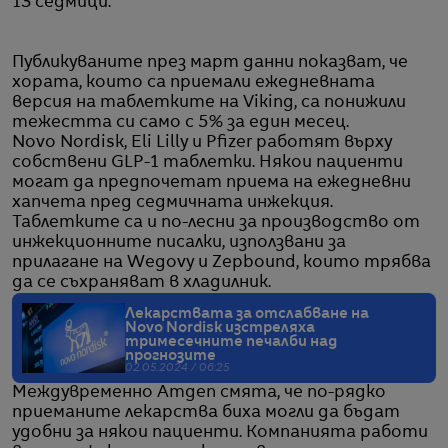
13 седмици.
Публикуваните през март данни показват, че
хората, които са приемали ежедневната
версия на таблетките на Viking, са понижили
тежестта си само с 5% за един месец.
Novo Nordisk, Eli Lilly и Pfizer работят върху
собствени GLP-1 таблетки. Някои пациенти
могат да предпочетат приема на ежедневни
хапчета пред седмичната инжекция.
Таблетките са и по-лесни за производство от
инжекционните писалки, използвани за
прилагане на Wegovy и Zepbound, които трябва
да се съхраняват в хладилник.
Лекарствата за отслабване на
Novo Nordisk изстреляха
тримесечните печалби над
прогнозите
02.05.2024 / 06:25
Междувременно Amgen смята, че по-рядко
приеманите лекарства биха могли да бъдат
удобни за някои пациенти. Компанията работи