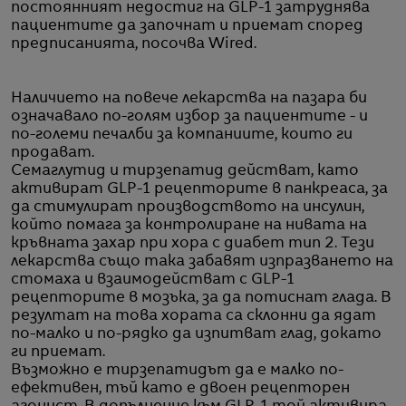
постоянният недостиг на GLP-1 затруднява
пациентите да започнат и приемат според
предписанията, посочва Wired.
Наличието на повече лекарства на пазара би
означавало по-голям избор за пациентите - и
по-големи печалби за компаниите, които ги
продават.
Семаглутид и тирзепатид действат, като
активират GLP-1 рецепторите в панкреаса, за
да стимулират производството на инсулин,
който помага за контролиране на нивата на
кръвната захар при хора с диабет тип 2. Тези
лекарства също така забавят изпразването на
стомаха и взаимодействат с GLP-1
рецепторите в мозъка, за да потиснат глада. В
резултат на това хората са склонни да ядат
по-малко и по-рядко да изпитват глад, докато
ги приемат.
Възможно е тирзепатидът да е малко по-
ефективен, тъй като е двоен рецепторен