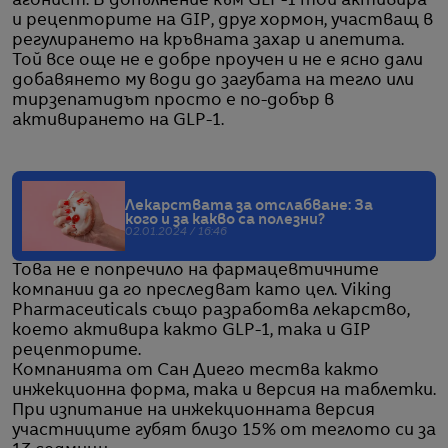
агонист. В допълнение към GLP-1 той активира
и рецепторите на GIP, друг хормон, участващ в
регулирането на кръвната захар и апетита.
Той все още не е добре проучен и не е ясно дали
добавянето му води до загубата на тегло или
тирзепатидът просто е по-добър в
активирането на GLP-1.
Лекарствата за отслабване: За
кого и за какво са полезни?
02.01.2024 / 16:46
Това не е попречило на фармацевтичните
компании да го преследват като цел. Viking
Pharmaceuticals също разработва лекарство,
което активира както GLP-1, така и GIP
рецепторите.
Компанията от Сан Диего тества както
инжекционна форма, така и версия на таблетки.
При изпитание на инжекционната версия
участниците губят близо 15% от теглото си за