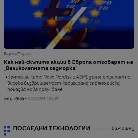
Бизнес
/
Пазари
Б
Как най-скъпите акции в Европа отговарят на
Л
„Великолепната седморка“
т
с
Компании като Novo Nordisk и ASML демонстрират по-
висока възвръщаемост, коригирана спрямо риска,
показва ново проучване
от profit.bg -
11.07.2024 / 05:54
от
ПОСЛЕДНИ ТЕХНОЛОГИИ
виж още