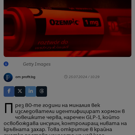
Getty Images
от profit.bg
25.07.2024 / 10:29
През 80-те години на миналия век
изследователи идентифицират хормон в
човешките черва, наречен GLP-1, който
освобождава инсулин, контролиращ нивата на
кръвната захар. Това откритие в крайна