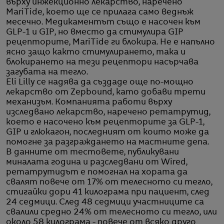
върху инжекционно лекарство, наречено
MariTide, което ще се прилага само веднъж
месечно. Медикаментът също е насочен към
GLP-1 и GIP, но вместо да стимулира GIP
рецепторите, MariTide ги блокира. Не е напълно
ясно защо както стимулирането, така и
блокирането на тези рецептори насърчава
загубата на тегло.
Eli Lilly се надява да създаде още по-мощно
лекарство от Zepbound, като добави трети
механизъм. Компанията работи върху
изследвано лекарство, наречено ретатрутид,
което е насочено към рецепторите за GLP-1,
GIP и глюкагон, последният от които може да
помогне за разграждането на мастните депа.
В данните от тестовете, публикувани
миналата година и разследвани от Wired,
ретатрутидът е помогнал на хората да
свалят повече от 17% от телесното си тегло,
стигайки дори 41 килограма при пациент, след
24 седмици. След 48 седмици участниците са
свалили средно 24% от телесното си тегло, или
около 58 килограма - повече от всяко друго