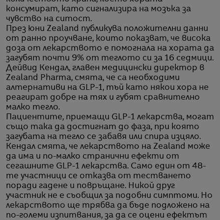
консумират, като сигнализира на мозъка за
чувство на ситост.
През юни Zealand публикува положителни данни
от ранно проучване, които показват, че висока
доза от лекарството е помогнала на хората да
загубят почти 9% от теглото си за 16 седмици.
Дейвид Кендал, главен медицински директор в
Zealand Pharma, смята, че са необходими
алтернативи на GLP-1, тъй като някои хора не
реагират добре на тях и губят сравнително
малко тегло.
Пациентите, приемащи GLP-1 лекарства, могат
също така да достигнат до фаза, при която
загубата на тегло се забавя или спира изцяло.
Кендал смята, че лекарството на Zealand може
да има и по-малко странични ефекти от
сегашните GLP-1 лекарства. Само един от 48-
те участници се отказва от тестването
поради гадене и повръщане. Никой друг
участник не е съобщил за подобни симптоми. Но
лекарството ще трябва да бъде подложено на
по-големи изпитвания, за да се оцени ефектът