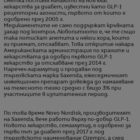
сметка поставя началото на нов клас
лекарства за диабет, известни като GLP-1
рецепторни агонисти, първото от които е
одобрено през 2005 г.
Медикаментите не само поддържат кръвната
захар под контрол. Любопитното е, че те също
така потискат апетита и някои хора, които
ги приемат, отслабват. Това откритие накара
Американската администрация по храните и
лекарствата да одобри първото GLP-1
лекарство за отслабване през 2014 г.
Наречен лираглутид и продаван под
търговската марка Saxenda, ежеседмичният
инжекционен препарат довежда до намаляване
на телесното тегло средно с близо 3% при
участниците в изпитателния период.
По това време Novo Nordisk, производителят
на Saxenda, вече работи върху по-добър GLP-1.
Новото лекарство, семаглутид, е одобрено за
първи път за диабет през 2017 г. под
търговското наименование Ozempic, а след