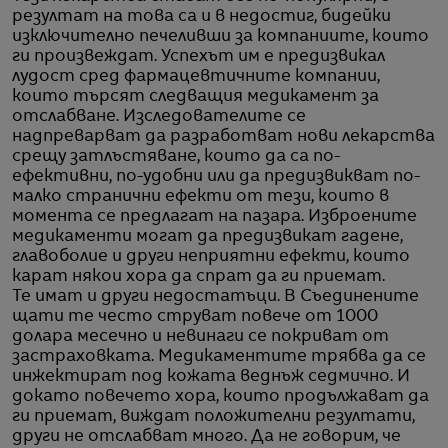
резултат на това са и в недостиг, бидейки
изключително печеливши за компаниите, които
ги произвеждат. Успехът им е предизвикал
лудост сред фармацевтичните компании,
които търсят следващия медикамент за
отслабване. Изследователите се
надпреварват да разработват нови лекарства
срещу затлъстяване, които да са по-
ефективни, по-удобни или да предизвикват по-
малко странични ефекти от тези, които в
момента се предлагат на пазара. Изброените
медикаменти могат да предизвикат гадене,
главоболие и други неприятни ефекти, които
карат някои хора да спрат да ги приемат.
Те имат и други недостатъци. В Съединените
щати те често струват повече от 1000
долара месечно и невинаги се покриват от
застраховката. Медикаментите трябва да се
инжектират под кожата веднъж седмично. И
докато повечето хора, които продължават да
ги приемат, виждат положителни резултати,
други не отслабват много. Да не говорим, че