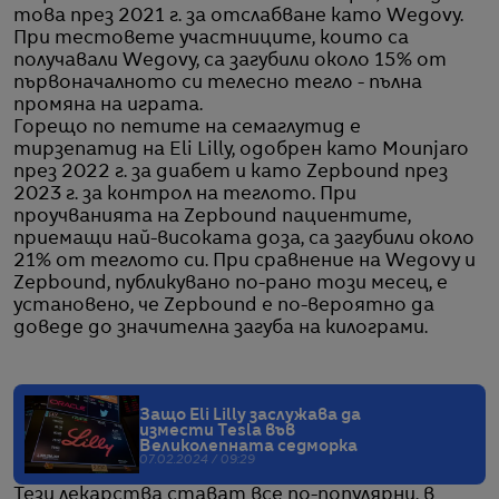
това през 2021 г. за отслабване като Wegovy.
При тестовете участниците, които са
получавали Wegovy, са загубили около 15% от
първоначалното си телесно тегло - пълна
промяна на играта.
Горещо по петите на семаглутид е
тирзепатид на Eli Lilly, одобрен като Mounjaro
през 2022 г. за диабет и като Zepbound през
2023 г. за контрол на теглото. При
проучванията на Zepbound пациентите,
приемащи най-високата доза, са загубили около
21% от теглото си. При сравнение на Wegovy и
Zepbound, публикувано по-рано този месец, е
установено, че Zepbound е по-вероятно да
доведе до значителна загуба на килограми.
Защо Eli Lilly заслужава да
измести Tesla във
Великолепната седморка
07.02.2024 / 09:29
Тези лекарства стават все по-популярни, в