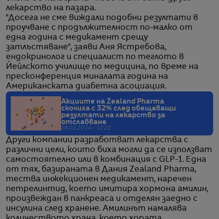
лекарство на пазара.
"Досега не сме виждали подобни резултати в
проучване с продължителност по-малко от
една година с медикамент срещу
затлъстяване", заяви Аня Ястребова,
ендокринолог и специалист по теглото в
Йейлското училище по медицина, по време на
пресконференция миналата година на
Американската диабетна асоциация.
Акциите на Zealand Pharma
скочиха с 32% след обещаващи
резултати на лекарство за
отслабване
26.02.2024 / 12:22
Други компании разработват лекарства с
различни цели, които биха могли да се използват
самостоятелно или в комбинация с GLP-1. Една
от тях, базираната в Дания Zealand Pharma,
тества инжекционен медикамент, наречен
петрелинтид, което имитира хормона амилин,
произвеждан в панкреаса и отделян заедно с
инсулина след хранене. Амилинът намалява
количеството храна, което хората