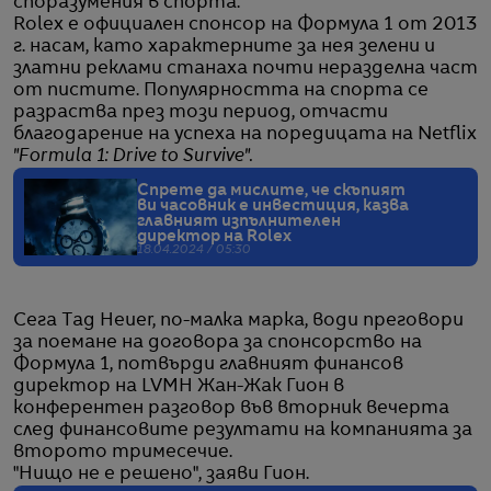
споразумения в спорта.
Rolex е официален спонсор на Формула 1 от 2013
г. насам, като характерните за нея зелени и
златни реклами станаха почти неразделна част
от пистите. Популярността на спорта се
разраства през този период, отчасти
благодарение на успеха на поредицата на Netflix
"Formula 1: Drive to Survive".
Спрете да мислите, че скъпият
ви часовник е инвестиция, казва
главният изпълнителен
директор на Rolex
18.04.2024 / 05:30
Сега Tag Heuer, по-малка марка, води преговори
за поемане на договора за спонсорство на
Формула 1, потвърди главният финансов
директор на LVMH Жан-Жак Гион в
конферентен разговор във вторник вечерта
след финансовите резултати на компанията за
второто тримесечие.
"Нищо не е решено", заяви Гион.