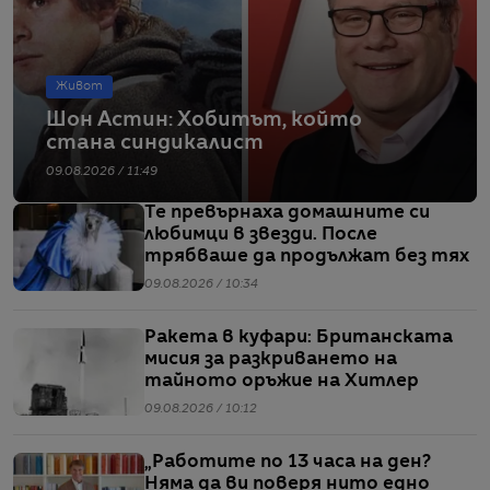
Живот
Шон Астин: Хобитът, който
стана синдикалист
09.08.2026 / 11:49
Те превърнаха домашните си
любимци в звезди. После
трябваше да продължат без тях
09.08.2026 / 10:34
Ракета в куфари: Британската
мисия за разкриването на
тайното оръжие на Хитлер
09.08.2026 / 10:12
„Работите по 13 часа на ден?
Няма да ви поверя нито едно