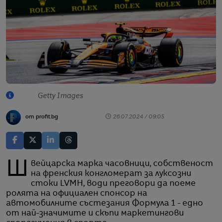
Getty Images
от profit.bg
26.07.2024 / 09:05
Швейцарска марка часовници, собственост
на френския конгломерат за луксозни
стоки LVMH, води преговори да поеме
ролята на официален спонсор на
автомобилните състезания Формула 1 - едно
от най-значимите и скъпи маркетингови