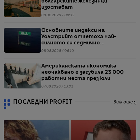
българските железници
изостават
08.08.2026 / 08:02
Основните индекси на
Уолстрийт отчетоха най-
силното си седмично
представяне от април насам
08.08.2026 / 06:10
Американската икономика
неочаквано е загубила 23 000
работни места през юли
07.08.2026 / 13:01
ПОСЛЕДНИ PROFIT
виж още