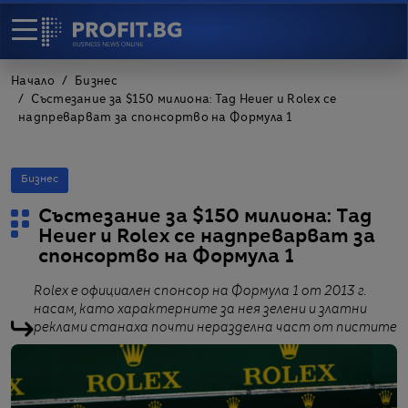
Начало
Бизнес
Състезание за $150 милиона: Tag Heuer и Rolex се
надпреварват за спонсортво на Формула 1
Бизнес
Състезание за $150 милиона: Tag
Heuer и Rolex се надпреварват за
спонсортво на Формула 1
Rolex е официален спонсор на Формула 1 от 2013 г.
насам, като характерните за нея зелени и златни
реклами станаха почти неразделна част от пистите