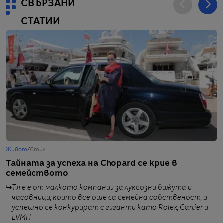
СВЪРЗАНИ
СТАТИИ
Живот
/
Стил
Ж
Тайната за успеха на Chopard се крие в
„
семейството
н
н
Тя е е от малкото компании за луксозни бижута и
часовници, които все още са семейна собственост, и
успешно се конкурират с гиганти като Rolex, Cartier и
LVMH