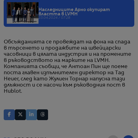
Наследниците Арно окупират
властта в LVMH
23.04.2024 / 07:28
Обсъжданията се провеждат на фона на спада
в търсенето и продажбите на швейцарски
часовници в цялата индустрия и на промените
в ръководството на марките на LVMH.
Компанията съобщи, че Антоан Пин ще поеме
поста главен изпълнителен директор на Tag
Heuer, след като Жулиен Торнар напусна тази
длъжност и се насочи към ръководния пост в
Hublot.