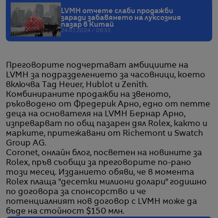
LVMH отчете слаби продажби
заради забавянето на луксозния
пазар в Китай
24.07.2024 / 06:55
Преговорите подчертават амбициите на
LVMH за подразделението за часовници, което
включва Tag Heuer, Hublot и Zenith.
Комбинираните продажби на звеното,
ръководено от Фредерик Арно, едно от петте
деца на основателя на LVMH Бернар Арно,
изпреварват по общ пазарен дял Rolex, както и
марките, притежавани от Richemont и Swatch
Group AG.
Coronet, онлайн блог, посветен на новините за
Rolex, пръв съобщи за преговорите по-рано
този месец. Изданието обяви, че в момента
Rolex плаща "десетки милиони долари" годишно
по договора за спонсорство и че
потенциалният нов договор с LVMH може да
бъде на стойност $150 млн.