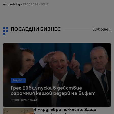
от profit.bg -
23.06.2024 / 05:17
от
ПОСЛЕДНИ БИЗНЕС
виж още
Бизнес
Грег Ейбъл пуска в действие
огромния кешов резерв на Бъфет
08.08.2026 / 16:44
4 млрд. евро по-късно: Защо