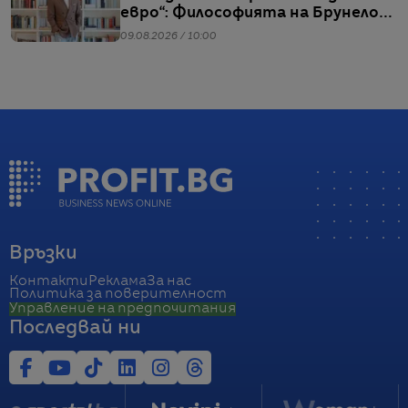
евро“: Философията на Брунело
Кучинели за бизнеса и живота
09.08.2026 / 10:00
Връзки
Контакти
Реклама
За нас
Политика за поверителност
Управление на предпочитания
Последвай ни