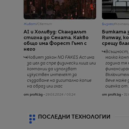
Живот
/
Светът
Бизнес
/
Компан
AI и Холивуд: Скандалът
Битката з
стигна до Сената. Какво
Runway, к
общо има Форест Гъмп с
срещу вла
него
Всъщност, 
Новият закон NO FAKES Act има
малка комп
за цел да спре физически лица или
година тя 
компании да използват
финансиран
изкуствен интелект за
включително
създаване на дигитално копие
вече може д
на образ или глас
оценка от 1
от profit.bg -
29.05.2024 / 05:24
от profit.bg -
31.
ПОСЛЕДНИ ТЕХНОЛОГИИ