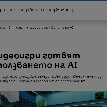
Технологии
Стратегии
Живот
 готвят стачка заради използването на AI
идеоигри готвят
ползването на AI
а за игри използват генеративен изкуствен интелект, за
 вид за анимиране на герои, без да предоставят