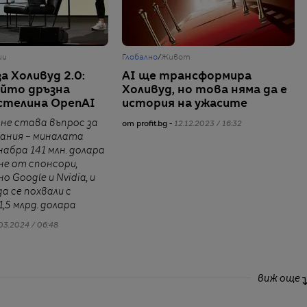
ии
Глобално
/
Живот
а Холивуд 2.0:
AI ще трансформира
ойто дръзна
Холивуд, но това няма да е
стелина OpenAI
история на ужасите
не става въпрос за
от profit.bg -
12.12.2023 / 16:32
ания – миналата
набра 141 млн. долара
е от спонсори,
 Google и Nvidia, и
а се похвали с
,5 млрд. долара
03.2024 / 06:48
виж още