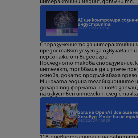
интерактивни медии“, допълни тя.
AI ще контролира съзнан
индустрията
25.12.2023 / 10:34
Споразумението за интерактивни 
предоставят услуги за озвучаване и 
персонажи от видеоигри.
Последното такова споразумение, 
интелект, трябваше да изтече през 
основа, докато продължаваха прего
Миналата година телевизионните и 
долара под формата на ново заплаща
на изкуствен интелект, след стачка 
Sora на OpenAI все още н
Холивуд. Може би не тря
04.03.2024 / 09:39
118-дневното спиране на работата 