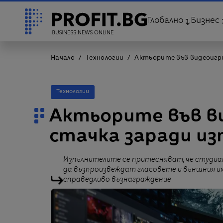
Глобално
Бизнес
Начало
Технологии
Актьорите във видеоигри
Технологии
Актьорите във в
стачка заради из
Изпълнителите се притесняват, че студиат
да възпроизвеждат гласовете и външния им
справедливо възнаграждение