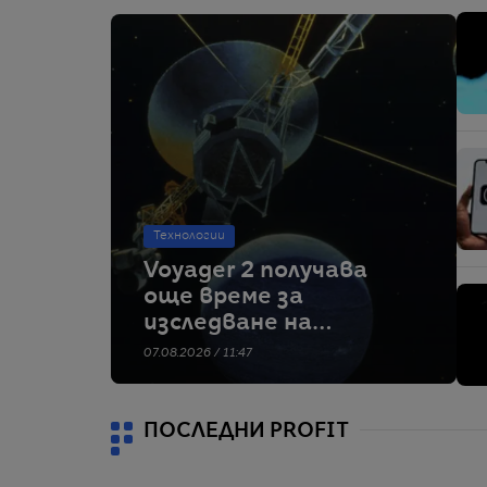
Технологии
Voyager 2 получава
още време за
изследване на
междузвездното
07.08.2026 / 11:47
пространство
ПОСЛЕДНИ PROFIT