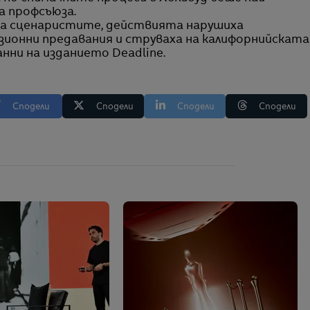
а профсъюза.
на сценаристите, действията нарушиха
зионни предавания и струваха на калифорнийската
анни на изданието Deadline.
Сподели
Сподели
Сподели
Сподели