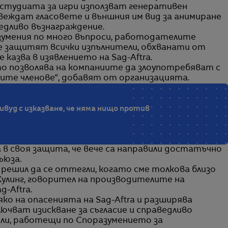
 студиата за игри използват генеративен
звеждат гласовете и външния им вид за анимиране
едливо възнаграждение.
зумения по много въпроси, работодателите
е защитят всички изпълнители, обхванати от
е казва в изявлението на Sag-Aftra.
йто позволява на компаниите да злоупотребяват с
ите членове“, добавят от организацията.
вуд с изказване, че няма нищо против
в своя защита, че вече са направили достатъчно
ъюза.
 решил да се оттегли, когато сме толкова близо
Кулинг, говорител на производителите на
-Aftra.
о на опасенията на Sag-Aftra и разширява
ючват изискване за съгласие и справедливо
ели, работещи по Споразумението за