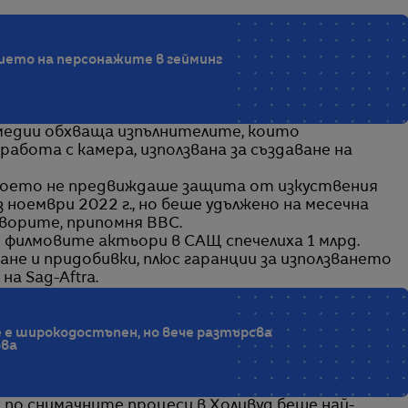
ието на персонажите в гейминг
медии обхваща изпълнителите, които
работа с камера, използвана за създаване на
което не предвиждаше защита от изкуствения
ноември 2022 г., но беше удължено на месечна
ворите, припомня BBC.
филмовите актьори в САЩ спечелиха 1 млрд.
не и придобивки, плюс гаранции за използването
на Sag-Aftra.
е е широкодостъпен, но вече разтърсва
бва
по снимачните процеси в Холивуд беше най-