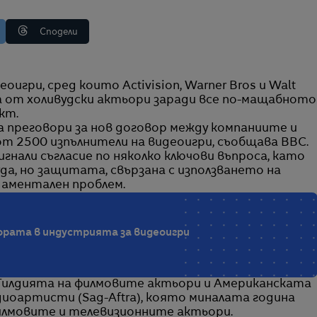
Сподели
ка от холивудски актьори заради все по-мащабното
кт.
ина преговори за нов договор между компаниите и
т 2500 изпълнители на видеоигри, съобщава BBC.
нали съгласие по няколко ключови въпроса, като
а, но защитата, свързана с използването на
даментален проблем.
хората в индустрията за видеоигри
Гилдията на филмовите актьори и Американската
иоартисти (Sag-Aftra), която миналата година
филмовите и телевизионните актьори.