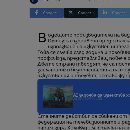
Сподели
Сподели
Сподели
Водещите производители на видеоигри, сред които Activision, Warner Bros и Walt
Disney, са изправени пред стач
използване на изкуствен интеле
Това се случва след година и полов
профсъюза, представляващ повече о
Двете страни твърдят, че са постиг
заплатите и безопасността на труд
изкуствения интелект, остава фун
AI започва да измества 
25.07.2024 / 11:33
Стачните действия са свикани от 
федерация на телевизионните и рад
парализира Холивуд със стачка на 