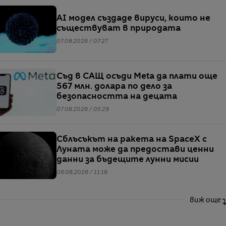
AI модел създаде вируси, които не
съществуват в природата
07.08.2026 / 07:27
Съд в САЩ осъди Meta да плати още
567 млн. долара по дело за
безопасността на децата
07.08.2026 / 05:29
Сблъсъкът на ракета на SpaceX с
Луната може да предостави ценни
данни за бъдещите лунни мисии
06.08.2026 / 11:18
виж още