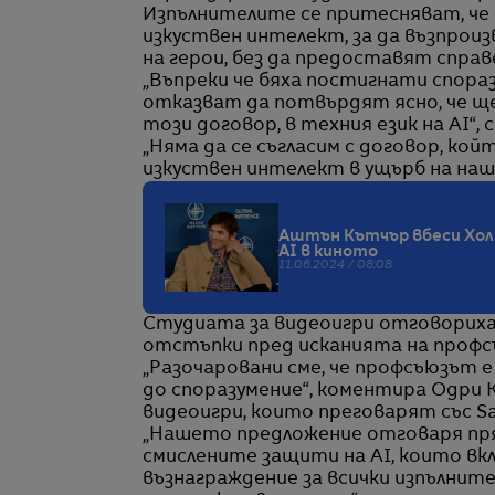
Изпълнителите се притесняват, че
изкуствен интелект, за да възпрои
на герои, без да предоставят справ
„Въпреки че бяха постигнати спора
отказват да потвърдят ясно, че щ
този договор, в техния език на AI“, с
„Няма да се съгласим с договор, ко
изкуствен интелект в ущърб на наш
Аштън Кътчър вбеси Холи
AI в киното
11.06.2024 / 08:08
Студиата за видеоигри отговориха 
отстъпки пред исканията на профс
„Разочаровани сме, че профсъюзът е
до споразумение“, коментира Одри 
видеоигри, които преговарят със Sag
„Нашето предложение отговаря пряк
смислените защити на AI, които вкл
възнаграждение за всички изпълнит