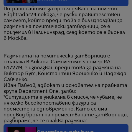
По-рано сайтът за проследяване на полети
Flightradar24 показа, че руски правителствен
самолет, който преди това е бил използван за
размяна на политически затворници, се е
приземил в Калининград, след което се е върнал
в Москва.
Размяната на политически затворници е
станала в Анкара. Самолетът s номер RA-
61727M, е използван преди това за размяна на
Виктор Бут, Константин Ярошенко и Надежда
Савченко.
Иван Павлов, адвокат и основател на правната
група Department One, заяви:
"Ситуацията е уникална в смисъл, че чуваме, че
няколко високопоставени фигури са
преместени едновременно. Като се има
предвид броят на преместваните затворници,
разбираме, че се очаква размяна".