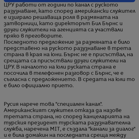
ЦРУ работи от години по канал с руското
разузнаване, като според американски служител
е изиграло решаваща роля в размяната на
затворници, като директорът Бил Бърнс и
други служители на агенцията са участвали
пряко в преговорите.
Последното предложение за размяната е било
представено на руското разузнаване в трета
страна в края на юни. Бърнс не е присъствал, на
срещата са присъствали други служители на
ЦРУ. В началото на юли руската страна е
посочила в телефонен разговор с Бърнс, че е
съгласна с предложението. В средата на юли то
е било официално прието.
Русия нарече това "специален канал".
Американският служител отказа да назове
третата страна, но според канцеларията на
турския президент турската разузнавателна
служба, наречена MIT, е създала "канали за диалог"
и е била домакин на последната среща между