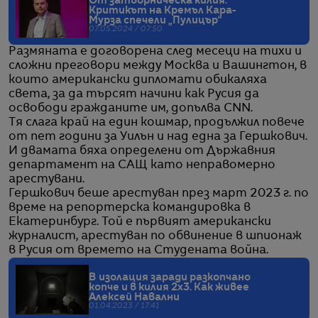
От затворническа килия:
Критикът на Кремъл Кара-
Мурза спечели „Пулицър“
07.05.2024 / 07:50
Размяната е договорена след месеци на тихи и
сложни преговори между Москва и Вашингтон, в
които американски дипломати обикаляха
света, за да търсят начини как Русия да
освободи гражданите им, допълва CNN.
Тя слага край на един кошмар, продължил повече
от пет години за Уилън и над една за Гершкович.
И двамата бяха определени от Държавния
департамент на САЩ като неправомерно
арестувани.
Гершкович беше арестуван през март 2023 г. по
време на репортерска командировка в
Екатеринбург. Той е първият американски
журналист, арестуван по обвинение в шпионаж
в Русия от времето на Студената война.
В изолация заради разкопчано
копче и в килия 2x3. Как живее
Алексей Навални
01.04.2023 / 17:41