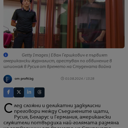
Getty Images | Еван Гершкович е първият
американски журналист, арестуван по обвинение в
шпионаж в Русия от времето на Студената война
от profit.bg
01.08.2024 / 13:28
След сложни и деликатни задкулисни
преговори между Съединените щати,
Русия, Беларус и Германия, американски
служители потвърдиха най-голямата размяна