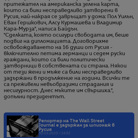
притежател на американска зелена карта,
които са били несправедливо затворени в
Русия, най-накрая се завръщат у дома: Пол Уилън,
Еван Гершкович, Алсу Курмашева и Владимир
Кара-Мурза", написа Байдън.
"Сделката, която осигури свободата им, беше
подвиг на дипломацията. Договорихме
освобождаването на 16 души от Русия -
включително петима германци и седем руски
граждани, които са били политически
затворници в собствената си страна. Някои
от тези жени и мъже са били несправедливо
задържани в продължение на години. Всички те
са преживели невъобразими страдания и
несигурност. Днес мъките им свършиха.",
допълни президентът.
Репортер на The Wall Street
Journal е задържан за шпионаж в
Русия
30.03.2023 / 14:32