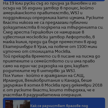
На 19 юли руски съд го призна за виновен и го
осъди на 16 години затвор в процес, който
американското правителство, WSJ и
поддръжници определиха като измама. Руските
власти никога не са предлагали публични
доказателства в подкрепа на твърденията си.
След ареста Гершкович се намираше в
известния московски затвор Лефортово, в
малка килия, преди да бъде преместен в град
Екатеринбург в Урал, на повече от 1100 мили
източно от столицата Москва.
Той прекарва времето си в писане на писма до
приятелите и семейството си и има право
само на един час разходка на ден, казват
родителите му в интервю за WSJ.
Пол Уилън - който е гражданин на САЩ,
Ирландия, Великобритания и Канада, беше
задържан в хотел в Москва през декември 2018
г. от руските власти, които твърдяха, че е
участвал в разузнавателна операция.
Как се разчистват врагове под