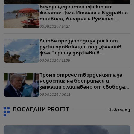
Безпрецедентен ефект от
жегата: Цяла Италия е в здравна
тревога, Унгария и Румъния
пестят електричество
06.08.2026 / 14:27
Литва предупреди за риск от
руски провокации под „фалшив
флаг“ срещу държави в
Балтийския регион
06.08.2026 / 11:39
Тръмп отрече твърденията за
недостиг на боеприпаси и
заплаши с лишаване от свобода
хората, които разпространяват
06.08.2026 / 09:11
подобна информация
ПОСЛЕДНИ PROFIT
виж още