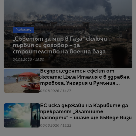
Глобално
„Съветът за мир в Газа“ сключи
първия си договор – за
строителство на военна база
06.08.2026 / 15:30
Безпрецедентен ефект от
жегата: Цяла Италия е в здравна
тревога, Унгария и Румъния
пестят електричество
06.08.2026 / 14:27
ЕС иска държави на Карибите да
прекратят „Златните
паспорти“ – иначе ще въведе визи
06.08.2026 / 13:22