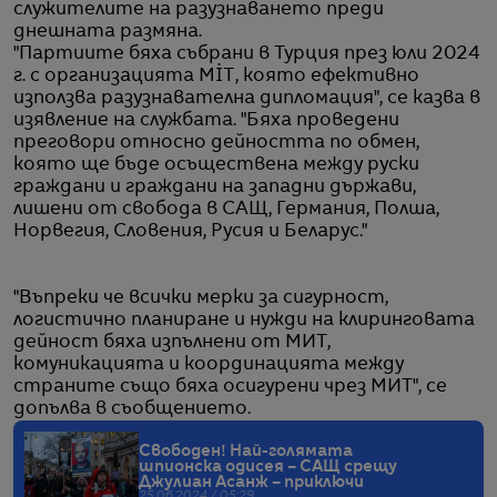
служителите на разузнаването преди
днешната размяна.
"Партиите бяха събрани в Турция през юли 2024
г. с организацията MİT, която ефективно
използва разузнавателна дипломация", се казва в
изявление на службата. "Бяха проведени
преговори относно дейността по обмен,
която ще бъде осъществена между руски
граждани и граждани на западни държави,
лишени от свобода в САЩ, Германия, Полша,
Норвегия, Словения, Русия и Беларус."
"Въпреки че всички мерки за сигурност,
логистично планиране и нужди на клиринговата
дейност бяха изпълнени от МИТ,
комуникацията и координацията между
страните също бяха осигурени чрез МИТ", се
допълва в съобщението.
Свободен! Най-голямата
шпионска одисея – САЩ срещу
Джулиан Асанж – приключи
25.06.2024 / 05:29