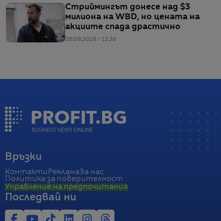
Стриймингът донесе над $3
милиона на WBD, но цената на
акциите спада драстично
06.08.2026 / 12:36
Връзки
Контакти
Реклама
За нас
Политика за поверителност
Управление на предпочитания
Последвай ни