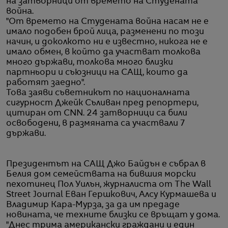
на затворници от времето на Студената
война.
"От времето на Студената война насам не е
имало подобен брой лица, разменени по този
начин, и доколкото ни е известно, никога не е
имало обмен, в който да участват толкова
много държави, толкова много близки
партньори и съюзници на САЩ, които да
работят заедно".
Това заяви съветникът по националната
сигурност Джейк Съливан пред репортери,
цитиран от CNN. 24 затворници са били
освободени, в размяната са участвали 7
държави.
Президентът на САЩ Джо Байдън е събрал в
Белия дом семействата на бившия морски
пехотинец Пол Уилън, журналиста от The Wall
Street Journal Еван Гершкович, Алсу Курмашева и
Владимир Кара-Мурза, за да им предаде
новината, че техните близки се връщат у дома.
"Днес трима американски граждани и един