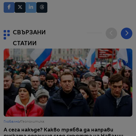
СВЪРЗАНИ
СТАТИИ
Глобално
/
Геополитика
Г
А сега накъде? Какво трябва да направи
„