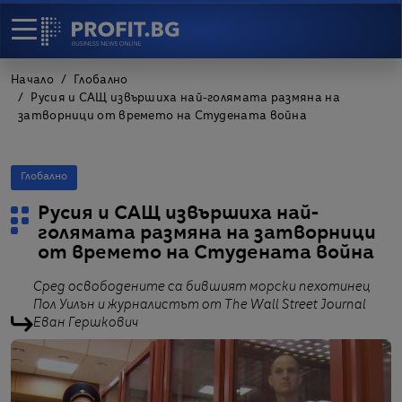
Начало
Глобално
Русия и САЩ извършиха най-голямата размяна на
затворници от времето на Студената война
Глобално
Русия и САЩ извършиха най-
голямата размяна на затворници
от времето на Студената война
Сред освободените са бившият морски пехотинец
Пол Уилън и журналистът от The Wall Street Journal
Еван Гершкович