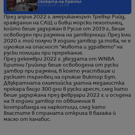
сянката на Кремъл
21.04.2023 / 15:08
През април 2022 г. американецът Тревър Рийд,
гражданин на САЩ и бивш морски пехотинец,
който беше задържан в Русия от 2019 г., беше
освободен при размяна на затворници. През юли
2020 г. той получи 9 години затвор за това, че е
изложил на опасност "живота и здравето" на
руски полицаи при пререкание.
През декември 2022 г. звездата от WNBA
Бритни Грийнър беше освободена от руски
затвор при размяна, в която участваше и
руският търговец на оръжие Виктор Бут.
Двукратната олимпийска златна медалистка
прекара близо 300 дни в руски арест, след като
беше задържана през февруари 2022 г. и осъдена
на 9 години затвор по обвинения в
контрабанда на наркотици, след като
властите в страната откриха в багажа ѝ
масло от канабис.