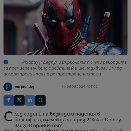
Pixabay | "Дедпул и Върколакът" счупи рекордите
за премиерен уикенд с рейтинг R и ще надхвърли 1 млрд.
долара преди края на разпространението си
от profit.bg
09.08.2024 / 05:02
След години на възходи и падения в
боксофиса, изглежда че през 2024 г. Disney
влиза в правия път.