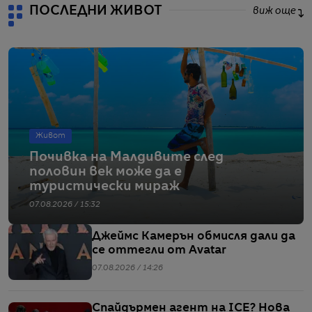
ПОСЛЕДНИ ЖИВОТ
виж още
Живот
Почивка на Малдивите след
половин век може да е
туристически мираж
07.08.2026 / 15:32
Джеймс Камерън обмисля дали да
се оттегли от Avatar
07.08.2026 / 14:26
Спайдърмен агент на ICE? Нова