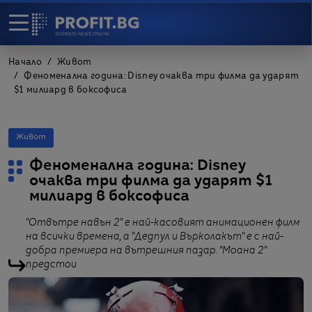
Начало
Живот
Феноменална година: Disney очаква три филма да ударят
$1 милиард в боксофиса
Живот
Феноменална година: Disney
очаква три филма да ударят $1
милиард в боксофиса
"Отвътре навън 2" е най-касовият анимационен филм
на всички времена, а "Дедпул и Върколакът" е с най-
добра премиера на вътрешния пазар. "Моана 2"
предстои