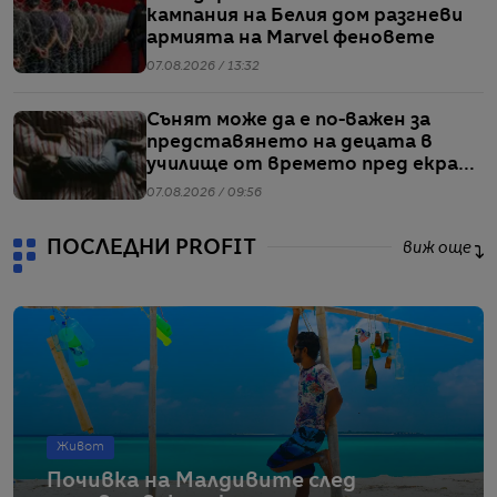
кампания на Белия дом разгневи
армията на Marvel феновете
07.08.2026 / 13:32
Сънят може да е по-важен за
представянето на децата в
училище от времето пред екран
или храненето, сочи проучване
07.08.2026 / 09:56
ПОСЛЕДНИ PROFIT
виж още
Живот
Почивка на Малдивите след