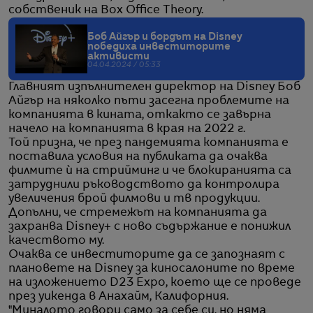
собственик на Box Office Theory.
Боб Айгър и бордът на Disney
победиха инвеститорите
активисти
04.04.2024 / 05:33
Главният изпълнителен директор на Disney Боб
Айгър на няколко пъти засегна проблемите на
компанията в кината, откакто се завърна
начело на компанията в края на 2022 г.
Той призна, че през пандемията компанията е
поставила условия на публиката да очаква
филмите ѝ на стрийминг и че блокиранията са
затруднили ръководството да контролира
увеличения брой филмови и тв продукции.
Допълни, че стремежът на компанията да
захранва Disney+ с ново съдържание е понижил
качеството му.
Очаква се инвеститорите да се запознаят с
плановете на Disney за киносалоните по време
на изложението D23 Expo, което ще се проведе
през уикенда в Анахайм, Калифорния.
"Миналото говори само за себе си, но няма