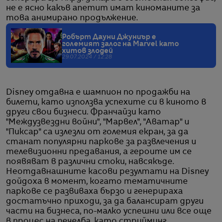
не е ясно какъв апетит имат киноманите за
това анимирано продължение.
Робърт Дауни Джуниър е
големият залог на Marvel като
хитов злодей
29.07.2024 / 12:28
Disney отдавна е шампион по продажби на
билети, като използва успехите си в киното в
други свои бизнеси. Франчайзи като
"Междузвездни войни", "Марвел", "Аватар" и
"Пиксар" са излезли от големия екран, за да
станат популярни паркове за развлечения и
телевизионни предавания, а героите им се
появяват в различни стоки, навсякъде.
Неотдавнашните касови резултати на Disney
дойдоха в момент, когато тематичните
паркове се развиваха бързо и генерираха
достатъчно приходи, за да балансират други
части на бизнеса, по-малко успешни или все още
в процес на печелба, като стрийминг