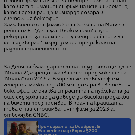
Новият филм на Pixar "Отвътре навън 2", е най-
касовият анимационен филм на всички времена,
като надхвърли 1,5 милиарда долара в
световния боксофис.
Заглавието от филмовата вселена на Marvel с
рейтинг R - "Дедпул и Върколакът" счупи
рекордите за премиерен уикенд с рейтинг R и
ще надхвърли 1 млрд. долара преди края на
разпространението си.
За Деня на благодарността студиото ще пусне
"Моана 2", горещо очакваното продължение на
"Моана" от 2016 г. Въпреки че първият филм
генерира малко под 700 млн. долара в световния
бокс офис, се очаква страстта на публиката за
още съдържание да доведе до високи продажби
на билети през ноември. В края на краищата,
това е най-стриймваният филм за 2023 г.,
отбелязва CNBC.
Премиерата на Deadpool &
Wolverine надхвърля $200