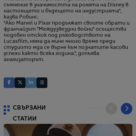
съмнение в значимостта на ролята на Disney в
настоящето и бъдещето на индустрията",
казва Робинс.
"Ако Marvel и Pixar продължат своите обрати и
франчайзът "Междузвездни войни" осъществи
подобен отскок под ръководството на
Lucasfilm, няма да мине много време преди
студиото мда се върне към познатите касови
успехи както всяка година.", допълва
анализаторът.
СВЪРЗАНИ
СТАТИИ