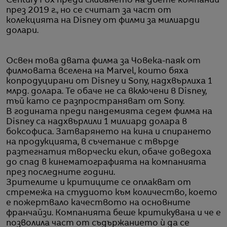
Century Fox преди сливането на двете компании
през 2019 г., но се считат за част от
колекцията на Disney от филми за милиарди
долари.
Освен това двата филма за Човека-паяк от
филмовата вселена на Marvel, които бяха
копродуцирани от Disney и Sony, надхвърлиха 1
млрд. долара. Те обаче не са включени в Disney,
тъй като се разпространяват от Sony.
В годината преди пандемията седем филма на
Disney са надхвърлили 1 милиард долара в
боксофиса. Затварянето на кина и спирането
на продукцията, в съчетание с твърде
разтегнатия творчески екип, обаче доведоха
до спад в кинематографията на компанията
през последните години.
Зрителите и критиците се оплакват от
стремежа на студиото към количество, което
е пожертвало качеството на основните
франчайзи. Компанията беше критикувана и че е
позволила част от съдържанието ѝ да се