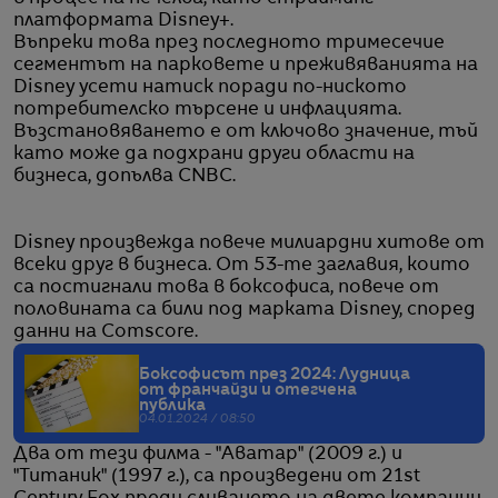
платформата Disney+.
Въпреки това през последното тримесечие
сегментът на парковете и преживяванията на
Disney усети натиск поради по-ниското
потребителско търсене и инфлацията.
Възстановяването е от ключово значение, тъй
като може да подхрани други области на
бизнеса, допълва CNBC.
Disney произвежда повече милиардни хитове от
всеки друг в бизнеса. От 53-те заглавия, които
са постигнали това в боксофиса, повече от
половината са били под марката Disney, според
данни на Comscore.
Боксофисът през 2024: Лудница
от франчайзи и отегчена
публика
04.01.2024 / 08:50
Два от тези филма - "Аватар" (2009 г.) и
"Титаник" (1997 г.), са произведени от 21st