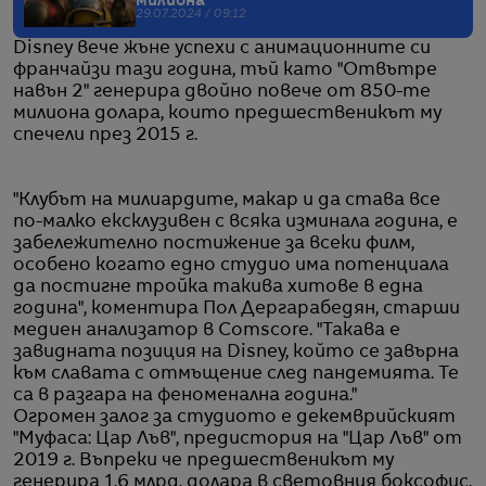
милиона
29.07.2024 / 09:12
Disney вече жъне успехи с анимационните си
франчайзи тази година, тъй като "Отвътре
навън 2" генерира двойно повече от 850-те
милиона долара, които предшественикът му
спечели през 2015 г.
"Клубът на милиардите, макар и да става все
по-малко ексклузивен с всяка изминала година, е
забележително постижение за всеки филм,
особено когато едно студио има потенциала
да постигне тройка такива хитове в една
година", коментира Пол Дергарабедян, старши
медиен анализатор в Comscore. "Такава е
завидната позиция на Disney, който се завърна
към славата с отмъщение след пандемията. Те
са в разгара на феноменална година."
Огромен залог за студиото е декемврийският
"Муфаса: Цар Лъв", предистория на "Цар Лъв" от
2019 г. Въпреки че предшественикът му
генерира 1,6 млрд. долара в световния боксофис,