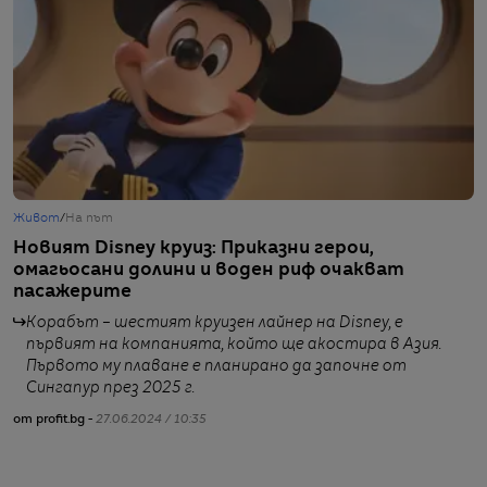
Живот
/
На път
Б
Новият Disney круиз: Приказни герои,
D
омагьосани долини и воден риф очакват
м
пасажерите
Корабът – шестият круизен лайнер на Disney, е
първият на компанията, който ще акостира в Азия.
Първото му плаване е планирано да започне от
Сингапур през 2025 г.
от
от profit.bg -
27.06.2024 / 10:35