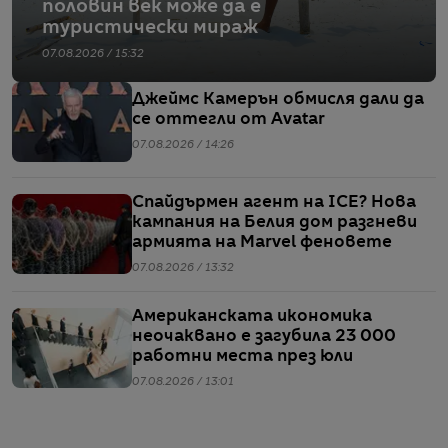
половин век може да е
туристически мираж
07.08.2026 / 15:32
Джеймс Камерън обмисля дали да
се оттегли от Avatar
07.08.2026 / 14:26
Спайдърмен агент на ICE? Нова
кампания на Белия дом разгневи
армията на Marvel феновете
07.08.2026 / 13:32
Американската икономика
неочаквано е загубила 23 000
работни места през юли
07.08.2026 / 13:01