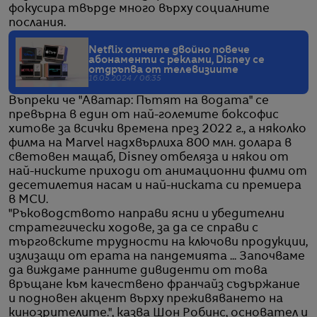
фокусира твърде много върху социалните
послания.
Netflix отчете двойно повече
абонаменти с реклами, Disney се
отдръпва от телевизиите
16.05.2024 / 06:35
Въпреки че "Аватар: Пътят на водата" се
превърна в един от най-големите боксофис
хитове за всички времена през 2022 г., а няколко
филма на Marvel надхвърлиха 800 млн. долара в
световен мащаб, Disney отбеляза и някои от
най-ниските приходи от анимационни филми от
десетилетия насам и най-ниската си премиера
в MCU.
"Ръководството направи ясни и убедителни
стратегически ходове, за да се справи с
търговските трудности на ключови продукции,
излизащи от ерата на пандемията ... Започваме
да виждаме ранните дивиденти от това
връщане към качествено франчайз съдържание
и подновен акцент върху преживяването на
кинозрителите.", казва Шон Робинс, основател и