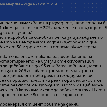
ма енергия – къде е ключът към
чително намаляване на разходите, като строим в
„Можем да постигнем 30% намаление на разходите в
дка от нулата.“
ите срокове са основни пречки за изграждането
ането на централата Vogtle в Джорджия с два
ече от 30 млрд. долара и отнема около седем
твото на енергетиката разширяването на
естартирането на излезли от експлоатация
 за добавяне на до 95 гигавата нови мощности.
то за до 269 гигавата допълнителна ядрена
 ще зависи от това дали на площадките ще
 реактори, или по-големи реактори с мощност от
лките реактори се използват в голям мащаб, може
гия, тъй като има място за повече от тях. Някои
проекти обаче все още са на години от
троенергия от центровете за данни,