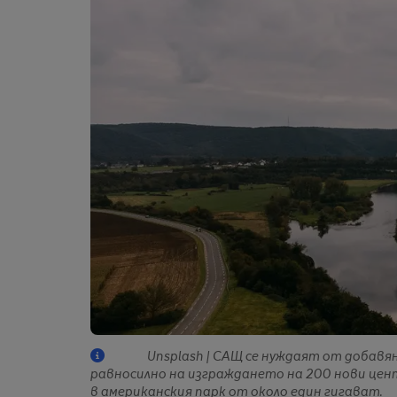
Unsplash | САЩ се нуждаят от добавя
равносилно на изграждането на 200 нови цент
в американския парк от около един гигават.