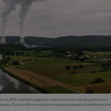
не на 200 гигавата ядрена енергия, което приблизително е
рали, въз основа на сегашния среден размер на реакторите