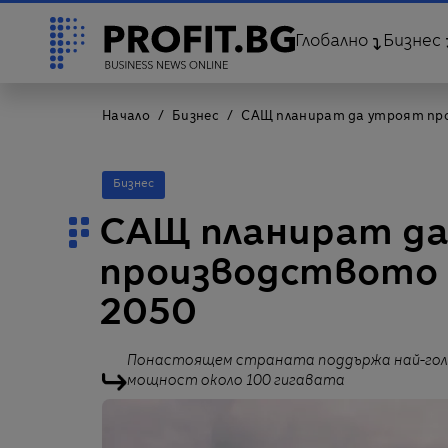
Глобално
Бизнес
Начало
Бизнес
САЩ планират да утроят про
Бизнес
САЩ планират д
производството н
2050
Понастоящем страната поддържа най-голе
мощност около 100 гигавата