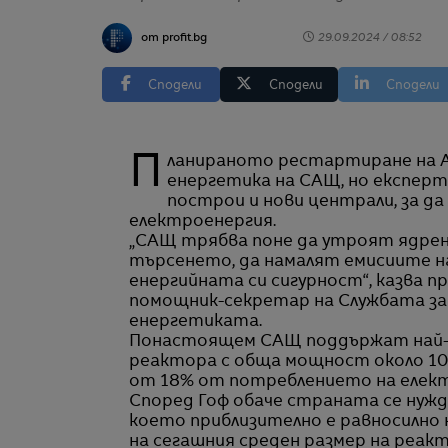
от profit.bg
29.09.2024 / 08:52
Сподели
Сподели
Сподели
Планираното рестартиране на АЕЦ Three Mile Island е стъпка напред за ядрената
енергетика на САЩ, но експерт
построи и нови централи, за 
електроенергия.
„САЩ трябва поне да утроят ядрения
търсенето, да намалят емисиите на
енергийната си сигурност“, казва 
помощник-секретар на Службата за
енергетиката.
Понастоящем САЩ поддържат най-го
реактора с обща мощност около 100
от 18% от потреблението на елект
Според Гоф обаче страната се нужд
което приблизително е равносилно 
на сегашния среден размер на реак