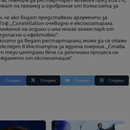
onal, планира да рестартира Palisades през 2025 г.,
жат на преглед и одобрение от Комисията за
ам, че ако бъдат представени аргументи за
Гоф. „Constellation очевидно е експлоатирала
дължение на години и има много голям парк от
езопасно и ефективно“.
 които да бъдат рестартирани, може да се окаже
ен експерт в Института за ядрена енергия. „Става
т тези централи вече са започнали процеса на
веждането от експлоатация“.
Сподели
Сподели
Сподели
Сподели