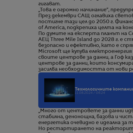
гигават.
„Това е огромно начинание“, предупр
През декември САЩ оглавиха светов
постигне тази цел до 2050 г. Финан
of America, подкрепиха целта на ко
По думите на експерта планът на Co
АЕЦ Three Mile Island до 2028 г. е 
безопасно и ефективно, като е спрян
Microsoft ще купува електроенерги
своите центрове за данни, а Гоф каз
центрове за данни, които консумир
засилва необходимостта от нови р
Технологичните компании
11.08.2024 / 06:24
„Много от центровете за данни идв
стабилна, денонощна, базова и чист
енергетика очевидно е идеална за т
Но рестартирането на реакторите