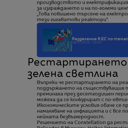
производството и електрификация
за изграждането и на по-големи цен
„Това повишено търсене на електро
тези гигаватови реактори“.
Разделение в ЕС по тема
28.03.2023 / 18:05
Рестартирането 
зелена светлина
Въпреки че рестартирането на реак
поддържането на съществуващия па
преминаха през десетгодишен перио
можеха да се конкурират с по-евтин
Икономическите условия обаче се п
намаляване на инфлацията и с все 
нейната безвъглеродност.
Решението на Constellation да рест