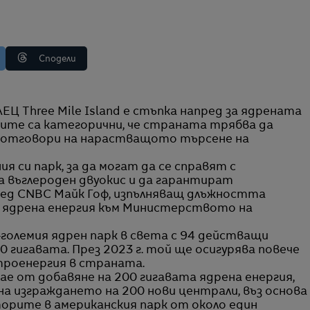
Сподели
ите са категорични, че страната трябва да
да отговори на нарастващото търсене на
 си парк, за да могат да се справят с
 въглероден двуокис и да гарантират
пред CNBC Майк Гоф, изпълняващ длъжността
 ядрена енергия към Министерството на
лемия ядрен парк в света с 94 действащи
 гигавата. През 2023 г. той ще осигурява повече
роенергия в страната.
ае от добавяне на 200 гигавата ядрена енергия,
на изграждането на 200 нови централи, въз основа
торите в американския парк от около един