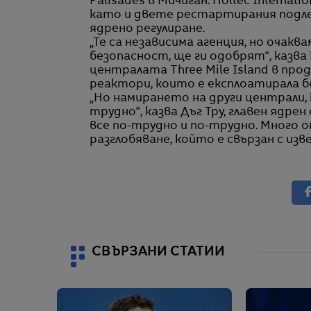
Palisades в Мичиган. Holtec Internati
като и двете рестартирания подле
ядрено регулиране.
„Те са независима агенция, но очакв
безопасност, ще ги одобрят“, казва 
централата Three Mile Island в про
реактори, които е експлоатирала б
„Но намирането на други централи,
трудно“, казва Дъг Тру, главен ядр
все по-трудно и по-трудно. Много о
разглобяване, който е свързан с из
СВЪРЗАНИ СТАТИИ