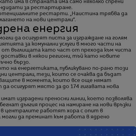
като има в страната има само няколко спрени
андидати за рестартиране.
за потенциалните рестарти. „Наистина трябва да
лагането на нови централи“.
дрена енергия
гли да осигурят писта за изграждане на голям
ятията за комунални услуги в много части на
 от въглищата като част от прехода към чиста
а доставки в някои региони, тъй като новите
чно бързо.
то на енергетиката, публикувано по-рано този
ни централи, тези, които се очаква да бъдат
тващите в момента, които все още нямат
 да осигурят място за до 174 гигавата нова
имат изградени преносни линии, което позволява
бегнат дългия процес на намиране на нови връзки
а в централите работят хора с опит в
 могли да преминат към работа в ядрено