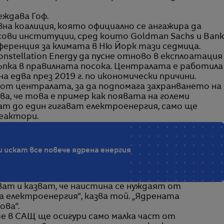
еждава Гоф.
на коалиция, която официално се ангажира да
сови институции, сред които Goldman Sachs и Bank
нференция за климата в Ню Йорк тази седмица.
nstellation Energy да пусне отново в експлоатация
стъпка в правилната посока. Централата е работила
а едва през 2019 г. по икономически причини.
я от централата, за да подпомага захранването на
ва, че това е пример как появата на големи
ат до един гигават електроенергия, само ще
еактори.
 искат все повече ядрена енергия
ат и казват, че наистина се нуждаят от
а електроенергия“, казва той. „Ядрената
ова“.
 в САЩ ще осигури само малка част от