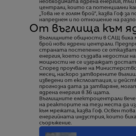
необходимата ядрена енергия, тъй 
централи, които са потенциални к
„Това не е голям брой“, казва Гоф 
напреднем и по отношение на разпо
От въглища към я
Въглищните общности в САЩ биха мо
брой нови ядрени централи. Предпри
страната постепенно се отказват
енергия, което създава недостиг н
мощности не се изграждат достатъ
Според проучване на Министерство
месец, наскоро затворените въглищ
изведени от експлоатация, и дейс
прогнозна дата за затваряне, могат
ядрена енергия в 36 щата.
Въглищните електроцентрали вече 
на реакторите на тези места да из
към мрежата, казва Гоф. Освен тов
енергийната индустрия, които биха
съоръжение.