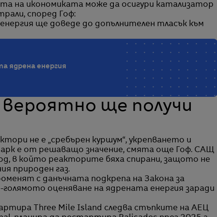
та на икономиката може да осигури катализатор
трали, според Гоф:
енергия ще доведе до допълнителен тласък към
та ядрена енергия
вероятно ще получи
тори не е „сребърен куршум“, укрепването и
рк е от решаващо значение, смята още Гоф. САЩ
д, в който реакторите бяха спирани, защото не
ия природен газ.
роменят с данъчната подкрепа на Закона за
по-голямото оценяване на ядрената енергия заради
артира Three Mile Island следва стъпките на АЕЦ