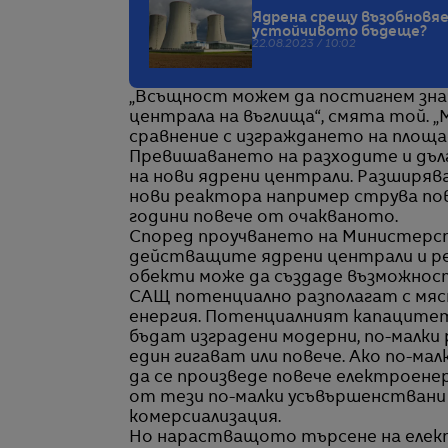
Ядрена срещу възобновяе
устойчивото бъдеще?
22.08.2023 / 10:02
„Всъщност можем да постигнем зна
централа на въглища“, смята той. 
сравнение с изграждането на площа
Превишаването на разходите и дълг
на нови ядрени централи. Разширяв
нови реактора например струва пов
години повече от очакваното.
Според проучването на Министерс
действащите ядрени централи и р
обекти може да създаде възможност
САЩ потенциално разполагат с мяс
енергия. Потенциалният капацитет
бъдат изградени модерни, по-малки
един гигават или повече. Ако по-ма
да се произведе повече електроенер
от тези по-малки усъвършенствани 
комерсиализация.
Но нарастващото търсене на елек