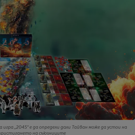
игра „2045“ е да определи дали Тайван може да устои на
 пристигането на съюзниците