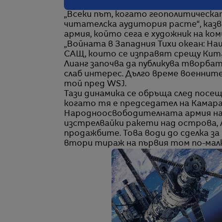
„Всеки път, когато геополитическа
читателска аудитория расте“, каз
армия, който сега е художник на ко
„Войната в Западния Тихи океан: Н
САЩ, които се изправят срещу Кита
Лианг започва да публикува творбата
слаб интерес. Дълго време военните
той пред WSJ.
Тази динамика се обръща след посещ
когато тя е председател на Камар
Народноосвободителната армия на 
изстрелвайки ракети над острова, 
продажбите. Това води до сделка з
втори тираж на първия том по-малко