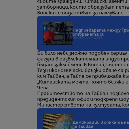
своите граждани. Китайски агенти 
затворници, които образуват пета 
войски се подготвят за нахлуване.
Надпреварата между Тръм
отбраната си
05.08.2024 / 07:38
Би било невъзможно подобен сериал 
фигури в развлекателната индустри
бъдат заклеймени в Китай, където 
Тези икономически връзки обаче са 
към Тайван, а Тайпе се приближава к
„Китайската мечта, която всички има
Ченг.
Правителството на Тайван позволява
президентския офис и подкрепя шоу
Министерството на културата, ко
Демокрации в сянката на
за Тайван