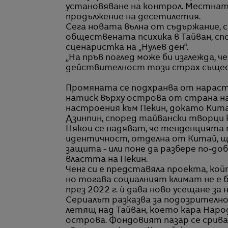
установяване на контрол. Местнат
продължение на десетилетия.
Сега новата вълна от съдържание, с
обществената психика в Тайван, спо
сценаристка на „Нулев ден“.
„На пръв поглед може би изглежда, 
действителност този страх съществу
Промяната се подхранва от нараст
натиск върху острова от страна н
настроения към Пекин, докато Кит
Дзинпин, според тайвански творци 
Някои се надяват, че тенденцията
идентичност, отделна от Китай, ще
защита - или поне да разбере по-до
властта на Пекин.
Ченг си е представяла проекта, койт
но тогава социалният климат не е 
през 2022 г. ѝ дава ново усещане з
Сериалът разказва за подозрително
летящ над Тайван, което кара Наро
острова. Фондовият пазар се срив