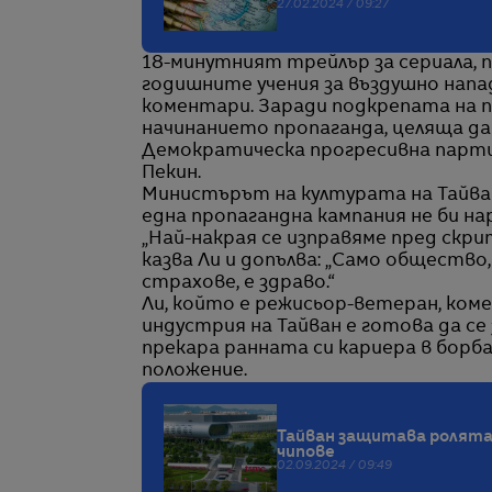
27.02.2024 / 09:27
18-минутният трейлър за сериала, п
годишните учения за въздушно напа
коментари. Заради подкрепата на
начинанието пропаганда, целяща да
Демократическа прогресивна парти
Пекин.
Министърът на културата на Тайван
една пропагандна кампания не би на
„Най-накрая се изправяме пред скри
казва Ли и допълва: „Само общество
страхове, е здраво.“
Ли, който е режисьор-ветеран, коме
индустрия на Тайван е готова да с
прекара ранната си кариера в борб
положение.
Тайван защитава ролята
чипове
02.09.2024 / 09:49