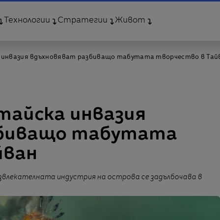
Технологии
Стратегии
Живот
 инвазия вдъхновяват разбиващо табутата творчество в Тай
тайска инвазия
збиващо табутата
йван
развлекателната индустрия на острова се задълбочава в