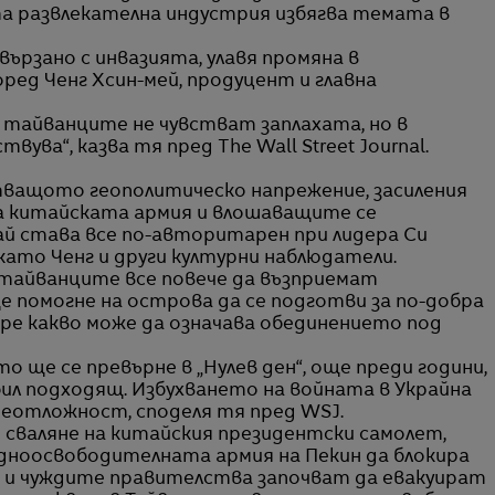
а развлекателна индустрия избягва темата в
вързано с инвазията, улавя промяна в
ред Ченг Хсин-мей, продуцент и главна
че тайванците не чувстват заплахата, но в
ва“, казва тя пред The Wall Street Journal.
ващото геополитическо напрежение, засиления
а китайската армия и влошаващите се
ай става все по-авторитарен при лидера Си
като Ченг и други културни наблюдатели.
 тайванците все повече да възприемат
 помогне на острова да се подготви за по-добра
бре какво може да означава обединението под
о ще се превърне в „Нулев ден“, още преди години,
бил подходящ. Избухването на войната в Украйна
а неотложност, споделя тя пред WSJ.
 сваляне на китайския президентски самолет,
дноосвободителната армия на Пекин да блокира
а и чуждите правителства започват да евакуират