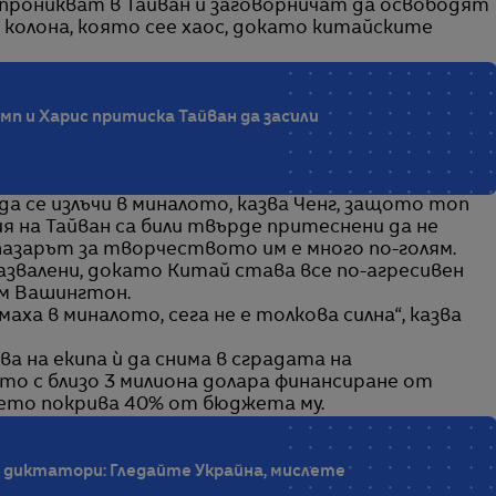
проникват в Тайван и заговорничат да освободят
колона, която сее хаос, докато китайските
п и Харис притиска Тайван да засили
да се излъчи в миналото, казва Ченг, защото топ
я на Тайван са били твърде притеснени да не
пазарът за творчеството им е много по-голям.
развалени, докато Китай става все по-агресивен
ъм Вашингтон.
ха в миналото, сега не е толкова силна“, казва
 на екипа ѝ да снима в сградата на
то с близо 3 милиона долара финансиране от
ето покрива 40% от бюджета му.
 диктатори: Гледайте Украйна, мислете