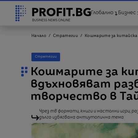
Глобално
Бизнес
Начало
Стратегии
Кошмарите за китайска
Стратегии
Кошмарите за ки
вдъхновяват ра
творчество в Та
Чрез тв формати, книги и настолни игри, 
дълго избягвана антиутопична тема