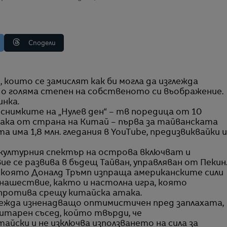
Сподели
о голяма степен на собственото си въображение.
нка.
снимките на „Нулев ден“ – тв поредица от 10
така от страна на Китай – първа за тайванската
 има 1,8 млн. гледания в YouTube, предизвиквайки и
ултурния спектър на острова включват и
 се развива в бъдещ Тайван, управляван от Пекин
в която Доналд Тръмп изпраща американските сили
нашествие, както и настолна игра, която
протива срещу китайска атака.
лежда изненадващо оптимистичен пред заплахата,
тарен съсед, който твърди, че
йски и не изключва използването на сила за