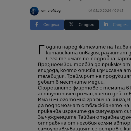
от profit.bg
05.10.2024 / 06:45
Сподели
Сподели
Сподели
Години наред жителите на Тайван, които се замислят как би могла да изглежда
китайската инвазия, разчитат д
Сега те имат по-подробна карти
През ноември трябва да приключат 
епизода, която описва измислена а
телевизия. Трейлърът на продукцията
дебат в местните медии.
Скорошните флиртове с темата в к
антиутопичен роман, чието действие
Има и многотомна графична книга, 
да подпомогнат отблъскването на 
приканва играчите да симулират съ
За чужденците Тайван отдавна изг
отправяна от неговия голям автори
самоуправляващият се остров е кита