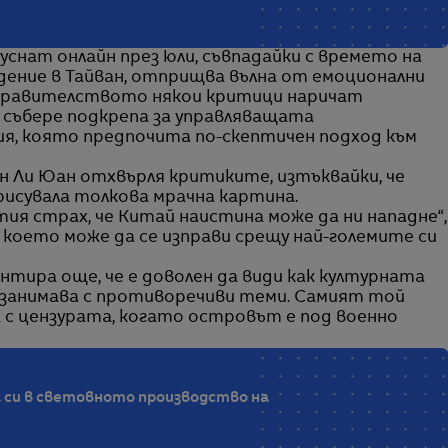
уснат онлайн през юли, съвпадайки с времето на
дение в Тайван, отприщва вълна от емоционални
 правителството някои критици наричат
 събере подкрепа за управляващата
я, която предпочита по-скептичен подход към
 Ли Юан отхвърля критиките, изтъквайки, че
рисувала толкова мрачна картина.
тия страх, че Китай наистина може да ни нападне“,
, което може да се изправи срещу най-големите си
нтира още, че е доволен да види как културната
е занимава с противоречиви теми. Самият той
а с цензурата, когато островът е под военно
 си в световното производство на