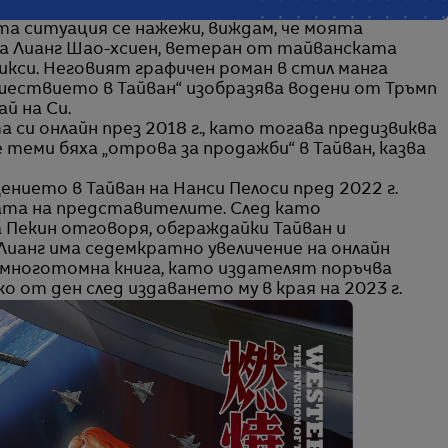
та ситуация се нажежи, виждам, че моята
ва Лианг Шао-хсиен, ветеран от тайванската
микси. Неговият графичен роман в стил манга
ашествието в Тайван“ изобразява водени от Тръмп
й на Си.
 си онлайн през 2018 г., като тогава предизвиква
 теми бяха „отрова за продажби“ в Тайван, казва
ението в Тайван на Нанси Пелоси пред 2022 г.
ата на представителите. След като
Пекин отговоря, обграждайки Тайван и
Лианг има седемкратно увеличение на онлайн
а многотомна книга, като издателят поръчва
 от ден след издаването му в края на 2023 г.