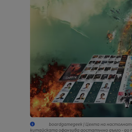
boardgamegeek | Целта на настолната 
китайската офанзива достатъчно дълго - до