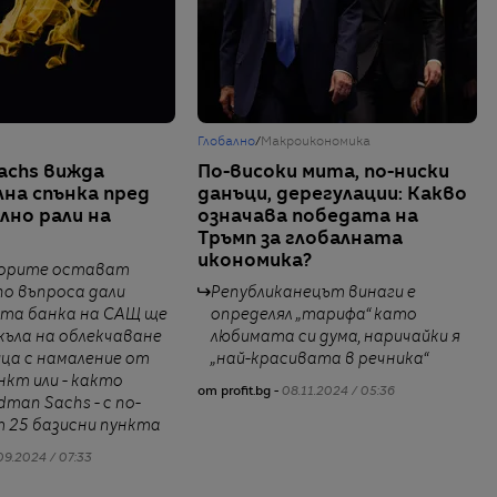
Глобално
/
Макроикономика
achs вижда
По-високи мита, по-ниски
на спънка пред
данъци, дерегулации: Какво
но рали на
означава победата на
Тръмп за глобалната
икономика?
орите остават
по въпроса дали
Републиканецът винаги е
та банка на САЩ ще
определял „тарифа“ като
къла на облекчаване
любимата си дума, наричайки я
ца с намаление от
„най-красивата в речника“
нкт или - както
от profit.bg -
08.11.2024 / 05:36
dman Sachs - с по-
 25 базисни пункта
09.2024 / 07:33