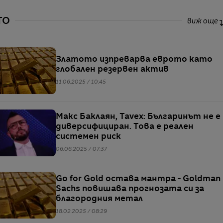
ТО
виж още
Златото изпреварва еврото като
глобален резервен актив
11.06.2025 / 10:45
Макс Баклаян, Tavex: Българинът не е
диверсифициран. Това е реален
системен риск
06.06.2025 / 07:37
Go for Gold остава мантра - Goldman
Sachs повишава прогнозата си за
благородния метал
18.02.2025 / 08:29