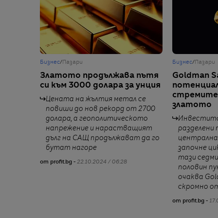
Бизнес
/
Пазари
Бизнес
/
Пазари
Златото продължава пътя
Goldman S
си към 3000 долара за унция
потенциал
стремител
Цената на жълтия метал се
златото
повиши до нов рекорд от 2700
долара, а геополитическото
Инвестит
напрежение и нарастващият
разделени 
дълг на САЩ продължават да го
централна
бутат нагоре
започне ци
тази седми
от profit.bg -
22.10.2024 / 06:28
половин пу
очаква Gol
скромно от
от profit.bg -
17.