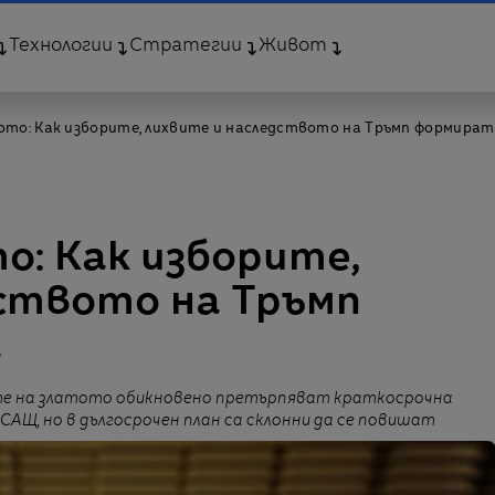
Технологии
Стратегии
Живот
то: Kак изборите, лихвите и наследството на Тръмп формират
: Kак изборите,
ството на Тръмп
а
те на златото обикновено претърпяват краткосрочна
САЩ, но в дългосрочен план са склонни да се повишат