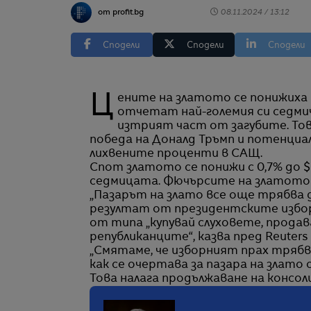
от profit.bg
08.11.2024 / 13:12
Сподели
Сподели
Сподели
Цените на златото се понижиха и в петък сутринта, като бяха на път да
отчетат най-големия си седмич
изтрият част от загубите. Тов
победа на Доналд Тръмп и потенци
лихвените проценти в САЩ.
Спот златото се понижи с 0,7% до $
седмицата. Фючърсите на златото в
„Пазарът на злато все още трябва д
резултат от президентските избор
от типа „купувай слуховете, прода
републиканците“, казва пред Reuters
„Смятаме, че изборният прах трябва
как се очертава за пазара на злат
Това налага продължаване на консол