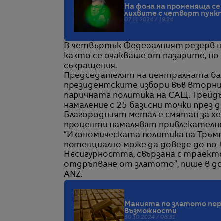
На фона на променяща с
лихвите с четвърт пунк
07.11.2024 / 19:24
В четвъртък Федералният резерв на
както се очакваше от пазарите, но
съкращения.
Председателят на централната бан
президентските избори във вторни
паричната политика на САЩ. Трейд
намаление с 25 базисни точки през 
Благородният метал е смятан за хе
проценти намаляват привлекателн
“Икономическата политика на Тръмп
потенциално може да доведе до по-
Несигурността, свързана с траект
отдръпване от златото”, пише в до
ANZ.
Манията по златото пор
възможности
30.10.2024 / 08:31