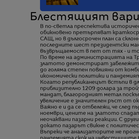
Блестящият вар
В по-светла преспектива историче
обикновено претърпяват краткоср
САЩ, но в дългосрочен план са склон
последните шест президентски ма
възвръщаемост в пет от тях - и то
По време на администрацията на Тръ
златото демонстрират забележите
до голяма степен повлияни от ком
икономически политики и пандемият
Когато републиканецът встъпи в дл
приблизително 1209 долара за тройу
мандат, благородният метал поскъп
увеличение е значителен ръст от ок
Важно е и да се отбележи, че след 
ноември, цените на златото спадат
неочаквани пазарни реакции. С други
докато пазарът свикне с политичес
Въпреки че анализаторите не прог
пандемията скок на инвестициите в