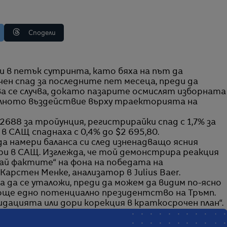
Сподели
ен спад за последните пет месеца, преди да
а се случва, докато пазарите осмислят изборната
алното въздействие върху траекторията на
2688 за тройунция, регистрирайки спад с 1,7% за
 САЩ спаднаха с 0,4% до $2 695,80.
а намери баланса си след изненадващо ясния
и в САЩ. Изглежда, че той демонстрира реакция
вай фактите“ на фона на победата на
 Карстен Менке, анализатор в Julius Baer.
 да се уталожи, преди да можем да видим по-ясно
о още едно потенциално президентство на Тръмп.
идацията или дори корекция в краткосрочен план“.