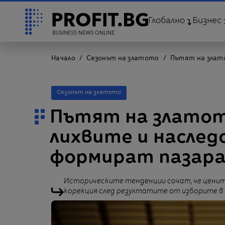
Глобално
Бизнес
Начало
Сезонът на златото
Пътят на злато
Сезонът на златото
Пътят на златото
лихвите и наслед
формират пазар
Историческите тенденции сочат, че цени
корекция след резултатите от изборите в 