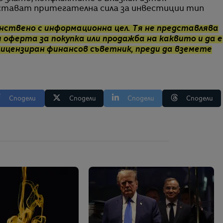
стават притегателна сила за инвестиции тип
нствено с информационна цел. Тя не представлява
 оферта за покупка или продажба на каквито и да е
лицензиран финансов съветник, преди да вземете
Сподели
Сподели
Сподели
Сподели