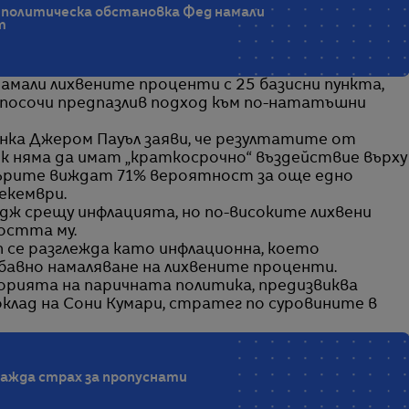
е политическа обстановка Фед намали
т
мали лихвените проценти с 25 базисни пункта,
 посочи предпазлив подход към по-нататъшни
ка Джером Пауъл заяви, че резултатите от
к няма да имат „краткосрочно“ въздействие върху
ърите виждат 71% вероятност за още едно
декември.
дж срещу инфлацията, но по-високите лихвени
остта му.
 се разглежда като инфлационна, което
бавно намаляване на лихвените проценти.
орията на паричната политика, предизвиква
клад на Сони Кумари, стратег по суровините в
ажда страх за пропуснати