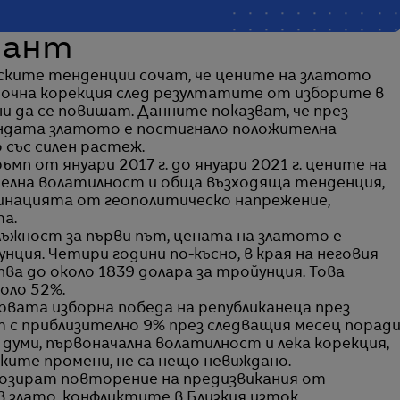
иант
ските тенденции сочат, че цените на златото
очна корекция след резултатите от изборите в
ни да се повишат. Данните показват, че през
ндата златото е постигнало положителна
 със силен растеж.
мп от януари 2017 г. до януари 2021 г. цените на
лна волатилност и обща възходяща тенденция,
бинацията от геополитическо напрежение,
а.
ъжност за първи път, цената на златото е
нция. Четири години по-късно, в края на неговия
ва до около 1839 долара за тройунция. Това
оло 52%.
първата изборна победа на републиканеца през
 с приблизително 9% през следващия месец порад
 думи, първоначална волатилност и лека корекция,
ките промени, не са нещо невиждано.
нозират повторение на предизвикания от
 злато, конфликтите в Близкия изток