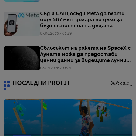
Съд в САЩ осъди Meta да плати
още 567 млн. долара по дело за
безопасността на децата
07.08.2026 / 05:29
Сблъсъкът на ракета на SpaceX с
Луната може да предостави
ценни данни за бъдещите лунни
мисии
06.08.2026 / 11:18
ПОСЛЕДНИ PROFIT
виж още