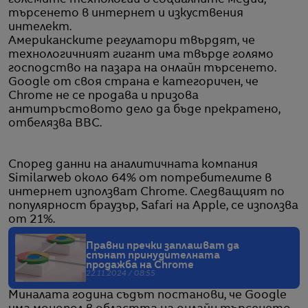
големите технологии в социалните медии,
търсенето в интернет и изкуствения
интелект.
Американските регулатори твърдят, че
технологичният гигант има твърде голямо
господство на пазара на онлайн търсенето.
Google от своя страна е категоричен, че
Chrome не се продава и призова
антитръстовото дело да бъде прекратено,
отбелязва BBC.
Според данни на аналитичната компания
Similarweb около 64% от потребителите в
интернет използват Chrome. Следващият по
популярност браузър, Safari на Apple, се използва
от 21%.
Правни пречки заплашват да
спънат принудителната
продажба на Chrome
22.11.2024 / 08:55
Миналата година съдът постанови, че Google