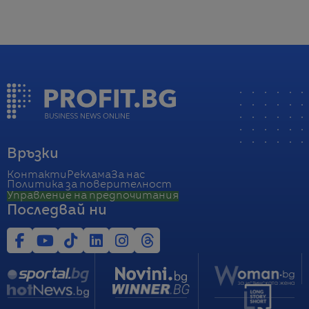
Връзки
Контакти
Реклама
За нас
Политика за поверителност
Управление на предпочитания
Последвай ни