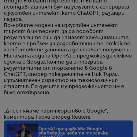
Google в онлайн търсенето, тъй като
неотдавнашният бум на услугите с генериращ
изкуствен интелект, като ChatGPT, разшири
пазара.
По-новите модели на изкуствен интелект
търсят в интернет, за да подобрят
резултатите си и да намалят халюцинациите,
което е проблем за разработчиците, откакто
чатботовете започнаха да стават популярни.
Миналата година OpenAI е предложил да сключи
сделка с Google, която да интегрира
резултатите от търсенето в Google в
ChatGPT, според показанията на Ник Търли,
изпълнителен директор на технологичния
стартъп. По думите му, предложението им е
било отхвърлено.
„Днес нямаме партньорство с Google“,
коментира Търли според Reuters.
OpenAI предизвиква Google,
обявявайки новата търсачка