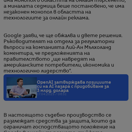
има монопол в областта на онлайн търсенето,
а миналата седмица беше постановено, че има
незаконен монопол в областта на
технологиите за онлайн реклама.
Google заяви, че ще обжалва и двете решения.
Ръководителят на отдела за регулаторни
въпроси на компанията Лий-Ан Мълхоланд
коментира, че предложенията на
правителството „ще навредят на
американските потребители, икономика и
технологично лидерство“.
OpenAI затвърждава позициите
си на AI пазара с придобиване за
3 млрд. долара
17.04.2025 / 06:51
В настоящото съдебно производство се
разглеждат средства за защита, които да
ограничат господстващото положение на