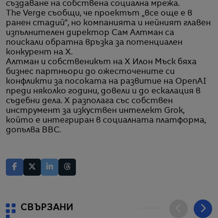
създаване на собствена социална мрежа.
The Verge съобщи, че проектът „все още е в
ранен стадий“, но компанията и нейният главен
изпълнителен директор Сам Алтман са
поискали обратна връзка за потенциален
конкурент на X.
Алтман и собственикът на X Илон Мъск бяха
бизнес партньори до ожесточените си
конфликти за посоката на развитие на OpenAI
преди няколко години, довели и до ескалация в
съдебни дела. X разполага със собствен
инструмент за изкуствен интелект Grok,
който е интегриран в социалната платформа,
допълва BBC.
СВЪРЗАНИ