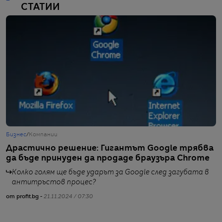
СТАТИИ
Бизнес
/
Компании
Б
Драстично решение: Гигантът Google трябва
G
да бъде принуден да продаде браузъра Chrome
г
к
Колко голям ще бъде ударът за Google след загубата в
антитръстов процес?
от profit.bg -
21.11.2024 / 07:30
от