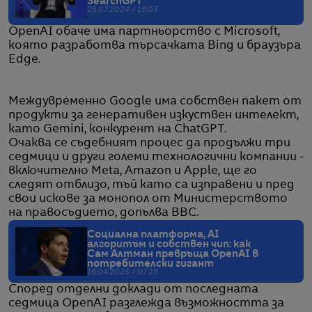
SearchGPT
25.07.2024 / 19:03
OpenAI обаче има партньорство с Microsoft,
която разработва търсачката Bing и браузъра
Edge.
Междувременно Google има собствен пакет от
продукти за генеративен изкуствен интелект,
като Gemini, конкурент на ChatGPT.
Очаква се съдебният процес да продължи три
седмици и други големи технологични компании -
включително Meta, Amazon и Apple, ще го
следят отблизо, тъй като са изправени и пред
свои искове за монопол от Министерството
на правосъдието, допълва BBC.
Социална платформа, AI
алгоритъм и собствен чип: как
Сам Алтман превръща OpenAI в
потребителски гигант
16.04.2025 / 07:28
Според отделни доклади от последната
седмица OpenAI разглежда възможността за