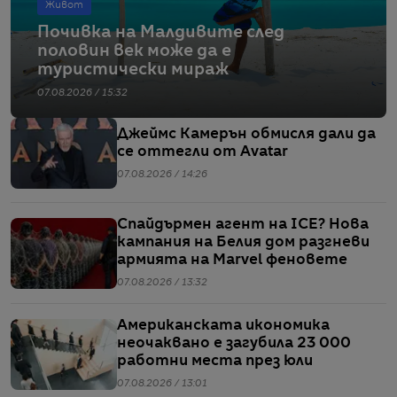
Живот
Почивка на Малдивите след
половин век може да е
туристически мираж
07.08.2026 / 15:32
Джеймс Камерън обмисля дали да
се оттегли от Avatar
07.08.2026 / 14:26
Спайдърмен агент на ICE? Нова
кампания на Белия дом разгневи
армията на Marvel феновете
07.08.2026 / 13:32
Американската икономика
неочаквано е загубила 23 000
работни места през юли
07.08.2026 / 13:01