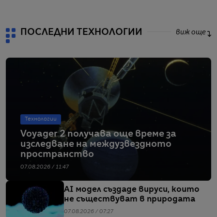
ПОСЛЕДНИ ТЕХНОЛОГИИ
виж още
Технологии
Voyager 2 получава още време за
изследване на междузвездното
пространство
07.08.2026 / 11:47
AI модел създаде вируси, които
не съществуват в природата
07.08.2026 / 07:27