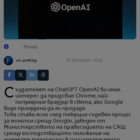
Pexels
от profit.bg
23.04.2025 / 11:12
Създателят на ChatGPT OpenAI би имал
интерес да придобие Chrome, най-
популярния браузър в света, ако Google
бъде принудена да го продаде.
Това става ясно след текущия съдебен процес
за монопол срещу Google, заведен от
Министерството на правосъдието на САЩ
срещу господстващото положение на