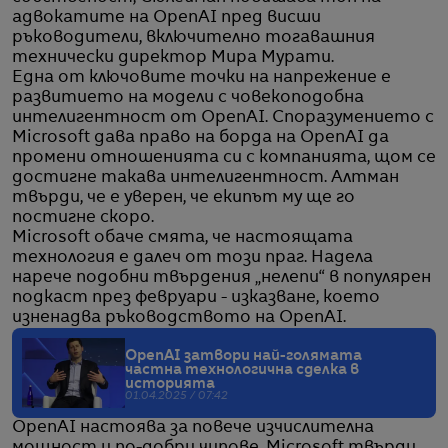
адвокатите на OpenAI пред висши
ръководители, включително тогавашния
технически директор Мира Мурати.
Една от ключовите точки на напрежение е
развитието на модели с човекоподобна
интелигентност от OpenAI. Споразумението с
Microsoft дава право на борда на OpenAI да
промени отношенията си с компанията, щом се
достигне такава интелигентност. Алтман
твърди, че е уверен, че екипът му ще го
постигне скоро.
Microsoft обаче смята, че настоящата
технология е далеч от този праг. Надела
нарече подобни твърдения „нелепи“ в популярен
подкаст през февруари - изказване, което
изненадва ръководството на OpenAI.
OpenAI затвори най-голямата
частна технологична сделка в
историята
01.04.2025 / 07:42
OpenAI настоява за повече изчислителна