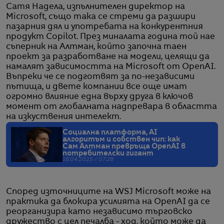
Сатя Надела, изпълнителен директор на
Microsoft, също така се стреми да разшири
пазарния дял и употребата на конкурентния
продукт Copilot. През миналата година той нае
съперник на Алтман, който започна таен
проект за разработване на модели, целящи да
намалят зависимостта на Microsoft от OpenAI.
Въпреки че се подготвят за по-независими
пътища, и двете компании все още имат
огромно влияние една върху друга в ключов
момент от глобалната надпревара в областта
на изкуствения интелект.
Социална платформа, AI
алгоритъм и собствен чип: как
Сам Алтман превръща OpenAI в
потребителски гигант
16.04.2025 / 07:28
Според източниците на WSJ Microsoft може на
практика да блокира усилията на OpenAI да се
реорганизира като независимо търговско
дружество с цел печалба - ход, който може да