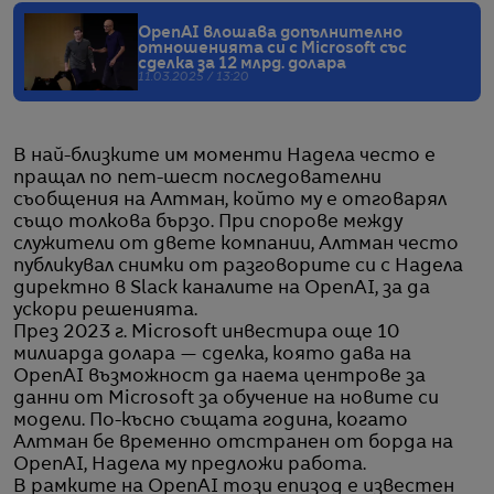
OpenAI влошава допълнително
отношенията си с Microsoft със
сделка за 12 млрд. долара
11.03.2025 / 13:20
В най-близките им моменти Надела често е
пращал по пет-шест последователни
съобщения на Aлтман, който му е отговарял
също толкова бързо. При спорове между
служители от двете компании, Алтман често
публикувал снимки от разговорите си с Надела
директно в Slack каналите на OpenAI, за да
ускори решенията.
През 2023 г. Microsoft инвестира още 10
милиарда долара — сделка, която дава на
OpenAI възможност да наема центрове за
данни от Microsoft за обучение на новите си
модели. По-късно същата година, когато
Алтман бе временно отстранен от борда на
OpenAI, Надела му предложи работа.
В рамките на OpenAI този епизод е известен