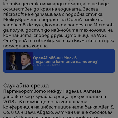
коства десетки милиарди долари, ако не бъде
осъществен до края на годината. Засега
Microsoft не е заплашвала с подобна стъпка.
Междувременно бордът на OpenAI може да
задейства клауза, която да попречи на Microsoft
да получи достъп до най-новите технологии на
компанията, според други източници на WSJ.
От OpenAI са обсъждали тази възможност през
последната година.
OpenAI обвини Мъск в
„незаконна кампания на тормоз“
10.04.2025 / 06:38
Случайна среща
Партньорството между Надела и Aлтман
започва след случайна среща през лятото на
2018 г. в стълбището на годишната
конференция на инвестиционната банка Allen &
Co. в Сън Вали, Айдахо. Aлтман вече е съосновал