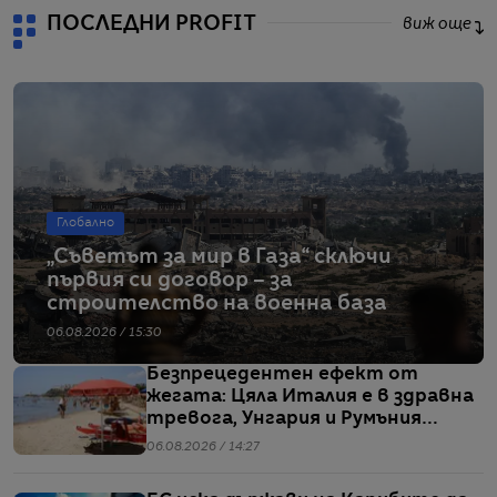
ПОСЛЕДНИ PROFIT
виж още
Глобално
„Съветът за мир в Газа“ сключи
първия си договор – за
строителство на военна база
06.08.2026 / 15:30
Безпрецедентен ефект от
жегата: Цяла Италия е в здравна
тревога, Унгария и Румъния
пестят електричество
06.08.2026 / 14:27