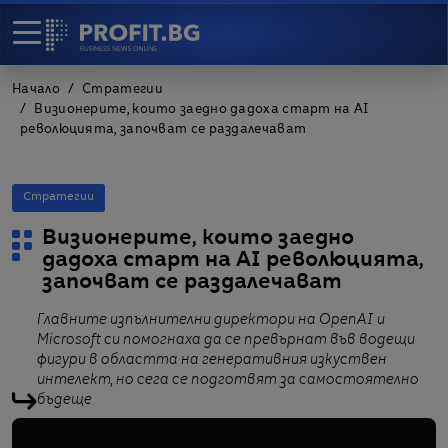
Начало
Стратегии
Визионерите, които заедно дадоха старт на AI
революцията, започват се раздалечават
Стратегии
Визионерите, които заедно
дадоха старт на AI революцията,
започват се раздалечават
Главните изпълнителни директори на OpenAI и
Microsoft си помогнаха да се превърнат във водещи
фигури в областта на генеративния изкуствен
интелект, но сега се подготвят за самостоятелно
бъдеще