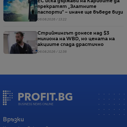
ЕС иска държави на Карибите да
прекратят „Златните
паспорти“ – иначе ще въведе визи
06.08.2026 / 13:22
Стриймингът донесе над $3
милиона на WBD, но цената на
акциите спада драстично
06.08.2026 / 12:36
Връзки