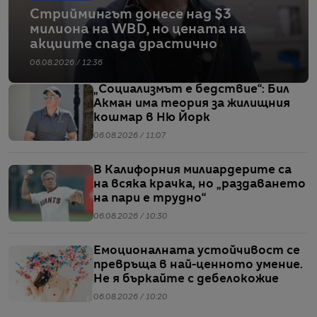
Стриймингът донесе над $3
милиона на WBD, но цената на
акциите спада драстично
06.08.2026 / 12:36
„Социализмът е бедствие“: Бил
Акман има теория за жилищния
кошмар в Ню Йорк
06.08.2026 / 11:07
В Калифорния милиардерите са
на всяка крачка, но „раздаването
на пари е трудно“
06.08.2026 / 10:30
Емоционалната устойчивост се
превръща в най-ценното умение.
Не я бъркайте с дебелокожие
06.08.2026 / 10:20