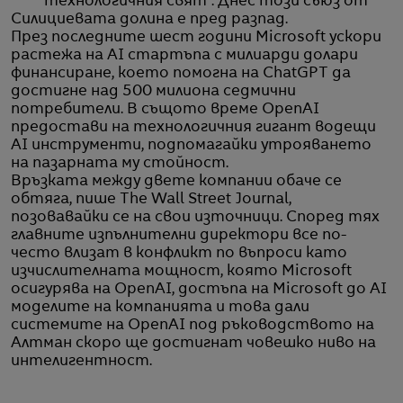
технологичния свят“. Днес този съюз от
Силициевата долина е пред разпад.
През последните шест години Microsoft ускори
растежа на AI стартъпа с милиарди долари
финансиране, което помогна на ChatGPT да
достигне над 500 милиона седмични
потребители. В същото време OpenAI
предостави на технологичния гигант водещи
AI инструменти, подпомагайки утрояването
на пазарната му стойност.
Връзката между двете компании обаче се
обтяга, пише The Wall Street Journal,
позовавайки се на свои източници. Според тях
главните изпълнителни директори все по-
често влизат в конфликт по въпроси като
изчислителната мощност, която Microsoft
осигурява на OpenAI, достъпа на Microsoft до AI
моделите на компанията и това дали
системите на OpenAI под ръководството на
Алтман скоро ще достигнат човешко ниво на
интелигентност.