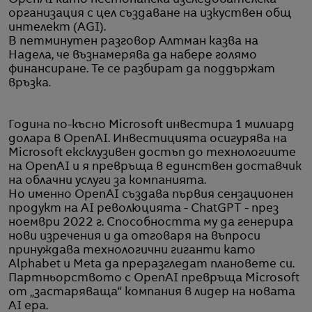
OpenAI като нестопанска изследователска
организация с цел създаване на изкуствен общ
интелект (AGI).
В петминутен разговор Aлтман казва на
Надела, че възнамерява да набере голямо
финансиране. Те се разбират да поддържат
връзка.
Година по-късно Microsoft инвестира 1 милиард
долара в OpenAI. Инвестицията осигурява на
Microsoft ексклузивен достъп до технологиите
на OpenAI и я превръща в единствен доставчик
на облачни услуги за компанията.
Но именно OpenAI създава първия сензационен
продукт на AI революцията - ChatGPT - през
ноември 2022 г. Способността му да генерира
нови изречения и да отговаря на въпроси
принуждава технологични гиганти като
Alphabet и Meta да преразгледат плановете си.
Партньорството с OpenAI превръща Microsoft
от „застаряваща“ компания в лидер на новата
AI ера.