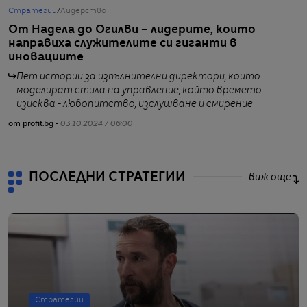
Стратегии
/
Лидерство
Т
От Надела до Огилви – лидерите, които
В
направиха служителите си гиганти в
Н
иновациите
Пет истории за изпълнителни директори, които
моделират стила на управление, който времето
от
изисква - любопитство, изслушване и смирение
от profit.bg -
03.10.2024 / 06:00
ПОСЛЕДНИ СТРАТЕГИИ
виж още
Стратегии