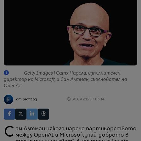
Getty Images | Сатя Надела, изпълнителен
директор на Microsoft, и Сам Алтман, съосновател на
OpenAI
от profit.bg
30.04.2025 / 05:14
Сам Aлтман някога нарече партньорството
между OpenAI и Microsoft „най-доброто в