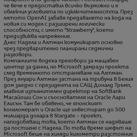
мощност и по-добри чипове. Microsoft твърди,
че вече е предоставил всичко възможно и е
облекчил условията по изключителността. През
лятото OpenAI забавя предаването на кода на
новия си модел с разширени логически
способности, с името "Strawberry", което
предизвиква напрежение.
Днес Надела и Алтман комуникират основно
чрез предварително планирани седмични
разговори.
Компаниите водеха преговори за мащабен
център за данни, но Microsoft замрази проекта
след временното отстраняване на Алтман.
През януари Алтман застана на трибуна в Белия
дом заедно с президента на САЩ Доналд Тръмп,
главния изпълнителен директор на SoftBank
Масайоши Сон и съоснователя на Oracle Лари
Елисън. Там бе обявено, че японският
конгломерат и Oracle ще инвестират до 500
милиарда долара в Stargate – проект,
наподобяващ това, което Алтман се надяваше
да постигне с Надела. По това време шефът на
Microsoft беше на хиляди километри разстояние