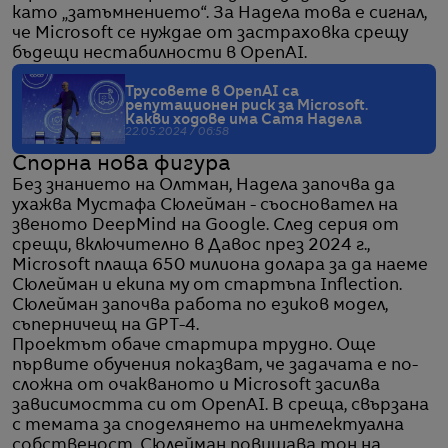
като „затъмнението“. За Надела това е сигнал,
че Microsoft се нуждае от застраховка срещу
бъдещи нестабилности в OpenAI.
Трусовете в OpenAI са
репутационен риск за Microsoft.
Какви ходове има Сатя Надела
22.05.2024 / 06:58
Спорна нова фигура
Без знанието на Олтман, Надела започва да
ухажва Мустафа Сюлейман - съосновател на
звеното DeepMind на Google. След серия от
срещи, включително в Давос през 2024 г.,
Microsoft плаща 650 милиона долара за да наеме
Сюлейман и екипа му от стартъпа Inflection.
Сюлейман започва работа по езиков модел,
съперничещ на GPT-4.
Проектът обаче стартира трудно. Още
първите обучения показват, че задачата е по-
сложна от очакваното и Microsoft засилва
зависимостта си от OpenAI. В среща, свързана
с темата за споделянето на интелектуална
собственост, Сюлейман повишава тон на