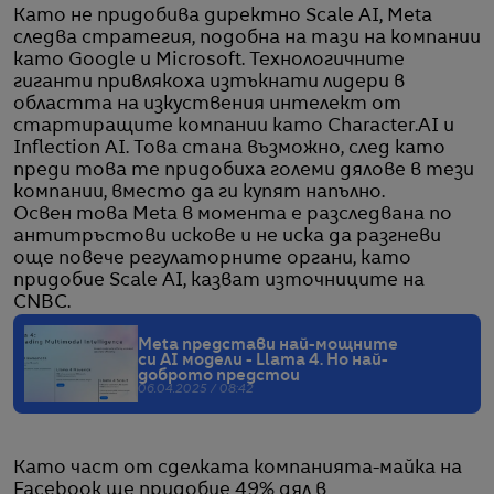
Като не придобива директно Scale AI, Meta
следва стратегия, подобна на тази на компании
като Google и Microsoft. Технологичните
гиганти привлякоха изтъкнати лидери в
областта на изкуствения интелект от
стартиращите компании като Character.AI и
Inflection AI. Това стана възможно, след като
преди това те придобиха големи дялове в тези
компании, вместо да ги купят напълно.
Освен това Meta в момента е разследвана по
антитръстови искове и не иска да разгневи
още повече регулаторните органи, като
придобие Scale AI, казват източниците на
CNBC.
Meta представи най-мощните
си AI модели - Llama 4. Но най-
доброто предстои
06.04.2025 / 08:42
Като част от сделката компанията-майка на
Facebook ще придобие 49% дял в