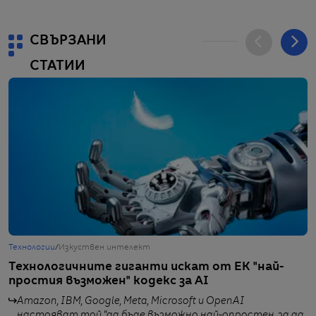
СВЪРЗАНИ
СТАТИИ
Технологии
/
Изкуствен интелект
Т
Технологичните гиганти искат от ЕК "най-
М
простия възможен" кодекс за AI
с
Amazon, IBM, Google, Meta, Microsoft и OpenAI
настояват той "да бъде възможно най-опростен, за да