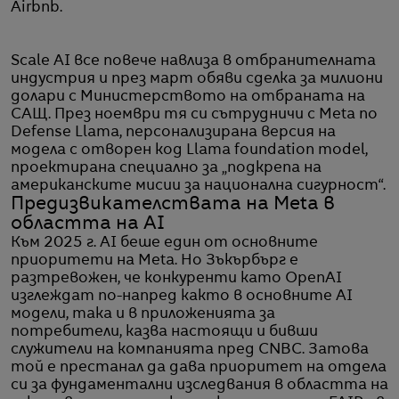
Airbnb.
Scale AI все повече навлиза в отбранителната
индустрия и през март обяви сделка за милиони
долари с Министерството на отбраната на
САЩ. През ноември тя си сътрудничи с Meta по
Defense Llama, персонализирана версия на
модела с отворен код Llama foundation model,
проектирана специално за „подкрепа на
американските мисии за национална сигурност“.
Предизвикателствата на Meta в
областта на AI
Към 2025 г. AI беше един от основните
приоритети на Meta. Но Зъкърбърг е
разтревожен, че конкуренти като OpenAI
изглеждат по-напред както в основните AI
модели, така и в приложенията за
потребители, казва настоящи и бивши
служители на компанията пред CNBC. Затова
той е престанал да дава приоритет на отдела
си за фундаментални изследвания в областта на