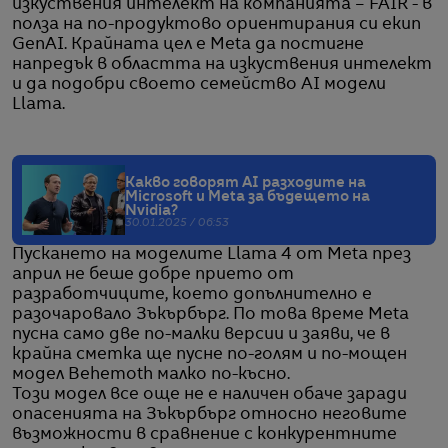
изкуствения интелект на компанията – FAIR - в
полза на по-продуктово ориентирания си екип
GenAI. Крайната цел е Meta да постигне
напредък в областта на изкуствения интелект
и да подобри своето семейство AI модели
Llama.
Какво говорят AI разходите на
Microsoft и Meta за бъдещето на
Nvidia?
30.01.2025 / 06:53
Пускането на моделите Llama 4 от Meta през
април не беше добре прието от
разработчиците, което допълнително е
разочаровало Зъкърбърг. По това време Meta
пусна само две по-малки версии и заяви, че в
крайна сметка ще пусне по-голям и по-мощен
модел Behemoth малко по-късно.
Този модел все още не е наличен обаче заради
опасенията на Зъкърбърг относно неговите
възможности в сравнение с конкурентните