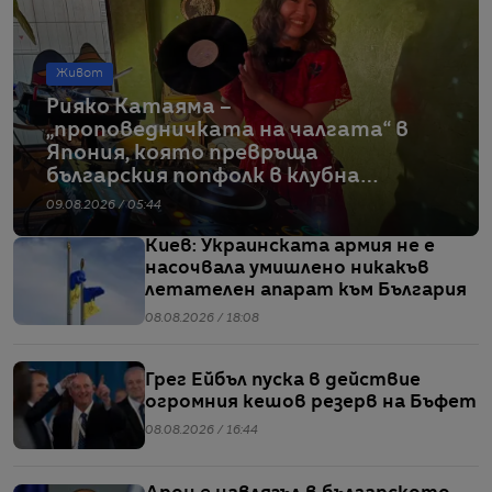
Живот
Рияко Катаяма –
„проповедничката на чалгата“ в
Япония, която превръща
българския попфолк в клубна
екзотика
09.08.2026 / 05:44
Киев: Украинската армия не е
насочвала умишлено никакъв
летателен апарат към България
08.08.2026 / 18:08
Грег Ейбъл пуска в действие
огромния кешов резерв на Бъфет
08.08.2026 / 16:44