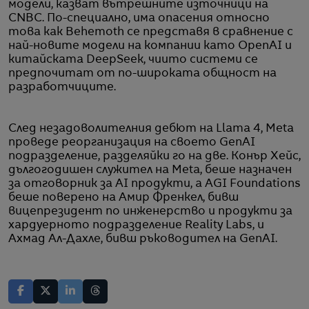
модели, казват вътрешните източници на
CNBC. По-специално, има опасения относно
това как Behemoth се представя в сравнение с
най-новите модели на компании като OpenAI и
китайската DeepSeek, чиито системи се
предпочитат от по-широката общност на
разработчиците.
След незадоволителния дебют на Llama 4, Meta
проведе реорганизация на своето GenAI
подразделение, разделяйки го на две. Конър Хейс,
дългогодишен служител на Meta, беше назначен
за отговорник за AI продукти, а AGI Foundations
беше поверено на Амир Френкел, бивш
вицепрезидент по инженерство и продукти за
хардуерното подразделение Reality Labs, и
Ахмад Ал-Дахле, бивш ръководител на GenAI.