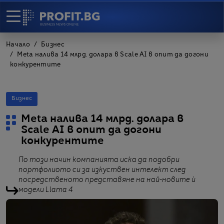
Начало
Бизнес
Meta налива 14 млрд. долара в Scale AI в опит да догони
конкурентите
Бизнес
Meta налива 14 млрд. долара в
Scale AI в опит да догони
конкурентите
По този начин компанията иска да подобри
портфолиото си за изкуствен интелект след
посредственото представяне на най-новите ѝ
модели Llama 4