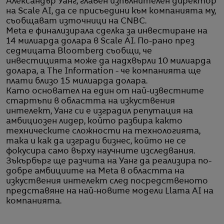
Александър Уанг, главен изпълнителен директор
на Scale AI, да се присъедини към компанията му,
съобщават източници на CNBC.
Meta e финализирала сделка за инвестиране на
14 милиарда долара в Scale AI. По-рано през
седмицата Bloomberg съобщи, че
инвестицията може да надхвърли 10 милиарда
долара, а The Information - че компанията ще
плати близо 15 милиарда долара.
Като основател на един от най-известните
стартъпи в областта на изкуствения
интелект, Уанг си е изградил репутация на
амбициозен лидер, който разбира както
техническите сложности на технологията,
така и как да изгради бизнес, който не се
фокусира само върху научните изследвания.
Зъкърбърг ще разчита на Уанг да реализира по-
добре амбициите на Meta в областта на
изкуствения интелект след посредственото
представяне на най-новите модели Llama AI на
компанията.