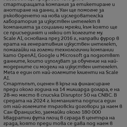
стартиращата компания за етикетиране и
анотиране на данни, а Уан ще помогне за
ръководенето на нова изследователска
лаборатория за изкуствен интелект в
компанията за социални мрежи, към която ще
се присъединят и някои от колегите му.
Scale AI, основана през 2016 г., направи фурор в
ерата на генеративния изкуствен интелект,
помагайки на големи технологични компании
като OpenAI, Google и Microsoft да подготвят
данните, които използват за обучение на най-
модерните си модели на изкуствен интелект.
Meta е един от най-големите клиенти на Scale
AI.
Стартъпът, оценен в кръг на финансиране
преди около година на 14 милиарда долара, е на
28-мо място в списъка Disruptor 50 на CNBC. В
средата на 2024 г. компанията подписа един
от най-големите търговски договори за наем в
Сан Франциско, заемайки около 180 000
квадратни фута площ в сграда в центъра на
града, която преди това се дава под наем в