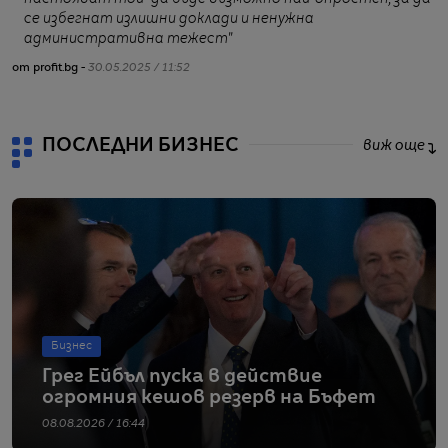
се избегнат излишни доклади и ненужна
административна тежест"
от profit.bg -
30.05.2025 / 11:52
от
ПОСЛЕДНИ БИЗНЕС
виж още
Бизнес
Грег Ейбъл пуска в действие
огромния кешов резерв на Бъфет
08.08.2026 / 16:44