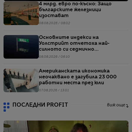
4 млрд. евро по-късно: Защо
българските железници
изостават
08.08.2026 / 08:02
Основните индекси на
Уолстрийт отчетоха най-
силното си седмично
представяне от април насам
08.08.2026 / 06:10
Американската икономика
неочаквано е загубила 23 000
работни места през юли
07.08.2026 / 13:01
ПОСЛЕДНИ PROFIT
виж още