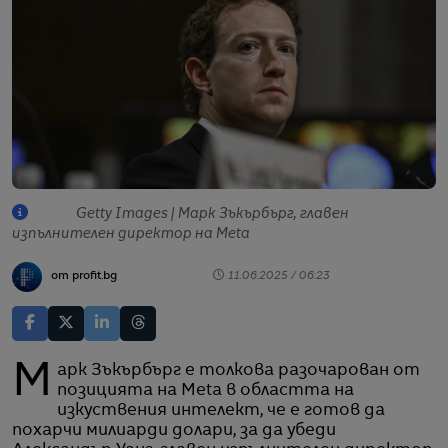
Getty Images | Марк Зъкърбърг, главен
изпълнителен директор на Meta
от profit.bg
11.06.2025 / 06:23
Марк Зъкърбърг е толкова разочарован от
позицията на Meta в областта на
изкуствения интелект, че е готов да
похарчи милиарди долари, за да убеди