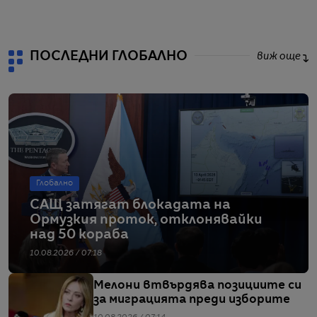
от
ПОСЛЕДНИ ГЛОБАЛНО
виж още
Глобално
САЩ затягат блокадата на
Ормузкия проток, отклонявайки
над 50 кораба
10.08.2026 / 07:18
Мелони втвърдява позициите си
за миграцията преди изборите