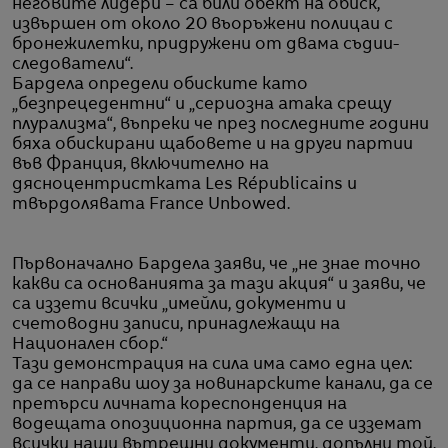
неговите лидери – са били обект на обиск,
извършен от около 20 въоръжени полицаи с
бронежилетки, придружени от двама съдии-
следователи“.
Бардела определи обиските като
„безпрецедентни“ и „сериозна атака срещу
плурализма“, въпреки че през последните години
бяха обискирани щабовете и на други партии
във Франция, включително на
дясноцентристката Les Républicains и
твърдолявата France Unbowed.
Първоначално Бардела заяви, че „не знае точно
какви са основанията за тази акция“ и заяви, че
са иззети всички „имейли, документи и
счетоводни записи, принадлежащи на
Национален сбор.“
Тази демонстрация на сила има само една цел:
да се направи шоу за новинарските канали, да се
претърси личната кореспонденция на
водещата опозиционна партия, да се изземат
всички наши вътрешни документи, допълни той.