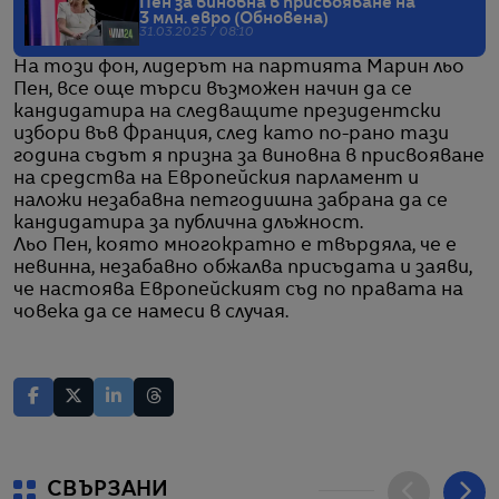
Пен за виновна в присвояване на
3 млн. евро (Обновена)
31.03.2025 / 08:10
На този фон, лидерът на партията Марин льо
Пен, все още търси възможен начин да се
кандидатира на следващите президентски
избори във Франция, след като по-рано тази
година съдът я призна за виновна в присвояване
на средства на Европейския парламент и
наложи незабавна петгодишна забрана да се
кандидатира за публична длъжност.
Льо Пен, която многократно е твърдяла, че е
невинна, незабавно обжалва присъдата и заяви,
че настоява Европейският съд по правата на
човека да се намеси в случая.
СВЪРЗАНИ