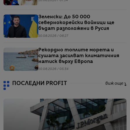
10.08.2026 / 07:14
Зеленски: До 50 000
севернокорейски войници ще
бъдат разположени в Русия
10.08.2026 / 06:27
Рекордно топлите морета и
сушата засилват климатичния
натиск върху Европа
10.08.2026 / 05:34
ПОСЛЕДНИ PROFIT
виж още