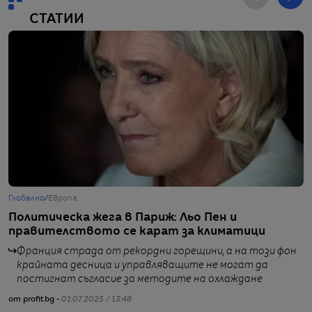
СТАТИИ
Глобално
/
Европа
Г
Политическа жега в Париж: Льо Пен и
М
правителството се карат за климатици
е
Франция страда от рекордни горещини, а на този фон
крайната десница и управляващите не могат да
постигнат съгласие за методите на охлаждане
от profit.bg -
01.07.2025 / 13:48