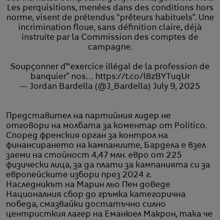
Les perquisitions, menées dans des conditions hors
norme, visent de prétendus “prêteurs habituels”. Une
incrimination floue, sans définition claire, déjà
instruite par la Commission des comptes de
campagne.
Soupçonner d’“exercice illégal de la profession de
banquier” nos…
https://t.co/l8zBYTuqUr
— Jordan Bardella (@J_Bardella)
July 9, 2025
Представител на партийния лидер не
отговори на молбата за коментар от Politico.
Според френския орган за контрол на
финансирането на кампаниите, Бардела е взел
заеми на стойност 4,47 млн. евро от 225
физически лица, за да плати за кампанията си за
европейските избори през 2024 г.
Наследникът на Марин льо Пен доведе
Националния сбор до гръмка категорична
победа, смазвайки достатъчно силно
центристкия лагер на Еманюел Макрон, така че