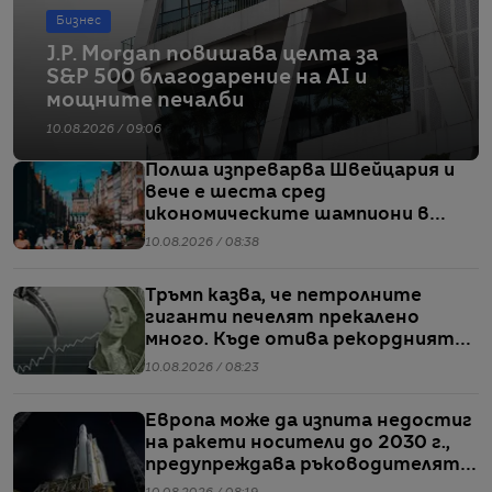
Бизнес
J.P. Morgan повишава целта за
S&P 500 благодарение на AI и
мощните печалби
10.08.2026 / 09:06
Полша изпреварва Швейцария и
вече е шеста сред
икономическите шампиони в
Европа
10.08.2026 / 08:38
Тръмп казва, че петролните
гиганти печелят прекалено
много. Къде отива рекордният
им кеш?
10.08.2026 / 08:23
Европа може да изпита недостиг
на ракети носители до 2030 г.,
предупреждава ръководителят
на ЕКА