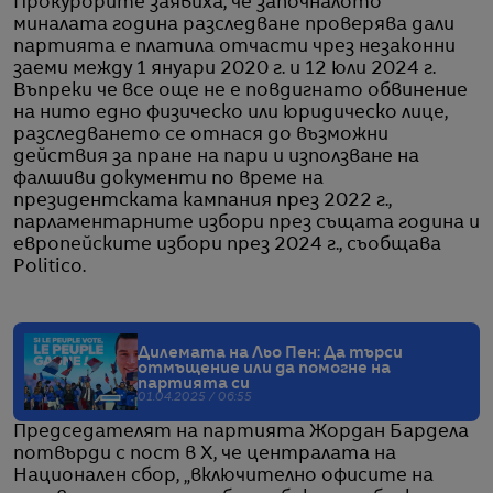
Прокурорите заявиха, че започналото
миналата година разследване проверява дали
партията е платила отчасти чрез незаконни
заеми между 1 януари 2020 г. и 12 юли 2024 г.
Въпреки че все още не е повдигнато обвинение
на нито едно физическо или юридическо лице,
разследването се отнася до възможни
действия за пране на пари и използване на
фалшиви документи по време на
президентската кампания през 2022 г.,
парламентарните избори през същата година и
европейските избори през 2024 г., съобщава
Politico.
Дилемата на Льо Пен: Да търси
отмъщение или да помогне на
партията си
01.04.2025 / 06:55
Председателят на партията Жордан Бардела
потвърди с пост в X, че централата на
Национален сбор, „включително офисите на