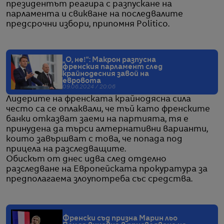
президентът реагира с разпускане на
парламента и свикване на последвалите
предсрочни избори, припомня Politico.
„О, не!“: Макрон разпусна
френския парламент след
крайнодесния завой на
евровота
09.06.2024 / 20:06
Лидерите на френската крайнодясна сила
често са се оплаквали, че тъй като френските
банки отказват заеми на партията, тя е
принудена да търси алтернативни варианти,
които завършват с това, че попада под
прицела на разследващите.
Обискът от днес идва след отделно
разследване на Европейската прокуратура за
предполагаема злоупотреба със средства.
Френски съд призна Марин льо