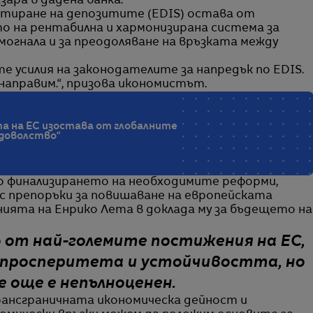
ара в дадена банка.
нтиране на депозитите (EDIS) остава от
о на рентабилна и хармонизирана система за
могнала и за преодоляване на връзката между
е усилия на законодателите за напредък по EDIS.
 направим.“, призова икономистът.
а на ЕС изостава от глобалните
одоволство“
по финализирането на необходимите реформи,
 с препоръки за повишаване на европейската
ията на Енрико Лета в доклада му за бъдещето на
о от най-големите постижения на ЕС,
а просперитета и устойчивостта, но
е още е непълноценен.
рансграничната икономическа дейност и