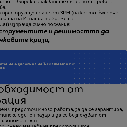
който – въпреки очакваните съдебни спорове, е
ва.
на преструктуриране от SRM (на което бях пряк
ката на Испания по време на
ar) изпраща силно послание:
инструментите и решимостта да
нковите кризи,
а не е засегнал най-голямата по
та
еобходимост от
рация
ен и предстои много работа, за да се гарантира,
ински единен пазар и да се възползват от
е икономистът.
а признаем мащаба на предстоящите