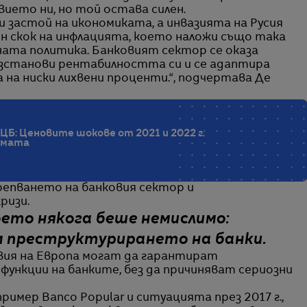
ието ни, но той остава силен.
 застой на икономиката, а инвазията на Русия
н скок на инфлацията, което наложи също така
ата политика. Банковият сектор се оказа
ъзстанови рентабилността си и се адаптира
 на ниски лихвени проценти.“, подчертава Де
ЦБ: Ценовите шокове от 2021 и 2022 г.
емата
крепването на банковия сектор и
ризи.
оето някога беше немислимо:
м преструктурирането на банки.
вия на Европа могат да гарантират
ункции на банките, без да причиняват сериозни
имер Banco Popular и ситуацията през 2017 г.,