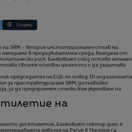
Сподели
е намираме в предизвикателна среда, белязана от
ополитически риск. Банковият съюз остава непълен
стоява своите основни ценности и да защитава
тник-председател на ЕЦБ по повод 10-годишнинат
ъм за преструктуриране SRM, допълвайки:
а, за да предприемем стъпки към укрепване на
сетилетие на
иналото десетилетие, Банковият сектор днес е
ълномащабната инвазия на Русия в Украйна са