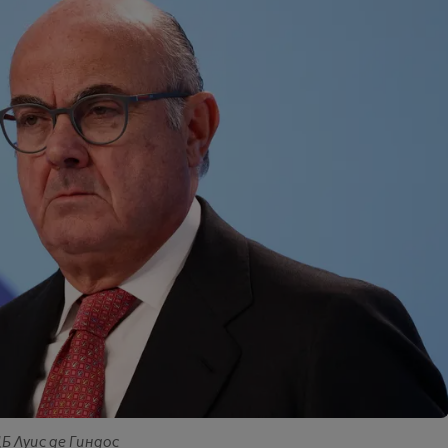
Б Луис де Гиндос