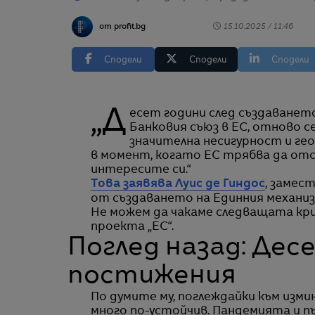
от profit.bg
15.10.2025 / 11:46
Сподели
Сподели
Сподели
„Десет години след създаването на SRM – втория институционален стълб на
Банковия съюз в ЕС, отново с
значителна несигурност и ге
в момент, когато ЕС трябва да от
интересите си.“
Това заявява Луис де Гиндос
, замес
от създаването на Единния механиз
Не можем да чакаме следващата криз
проекта „ЕС“.
Поглед назад: Де
постижения
По думите му, поглеждайки към изм
много по-устойчив. Пандемията и п