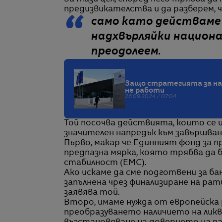
предизвикателства и да разберем, 
само като действаме 
надхвърляйки национа
преодолеем.
Защо стратегията за нам
не работи
26.09.2024 / 07:04
Той посочва действията, които се 
значителен напредък към завършван
Първо, макар че Единният фонд за п
предпазна мярка, която трябва да 
стабилност (ЕМС).
Ако искаме да сме подготвени за ба
запълнена чрез финализиране на ра
заявява той.
Второ, имаме нужда от европейска 
преобразуването наличието на ликв