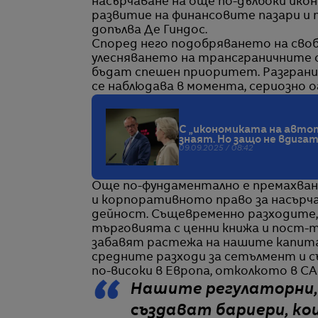
насърчаване на още по-дълбоки ико
развитие на финансовите пазари и п
допълва Де Гиндос.
Според него подобряването на своб
улесняването на трансграничните с
бъдат спешен приоритет. Разграни
се наблюдава в момента, сериозно 
С „икономиката на автоп
знаят. Но защо не вдига
09.09.2025 / 08:42
Още по-фундаментално е премахва
и корпоративното право за насърч
дейност. Същевременно разходите, 
търговията с ценни книжа и пост-т
забавят растежа на нашите капитал
средните разходи за сетълмент и съ
по-високи в Европа, отколкото в С
Нашите регулаторни,
създават бариери, к