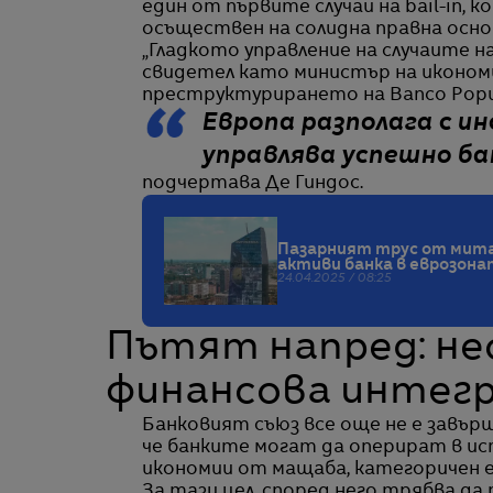
един от първите случаи на bail-in, 
осъществен на солидна правна осно
„Гладкото управление на случаите 
свидетел като министър на икономи
преструктурирането на Banco Popul
Европа разполага с 
управлява успешно ба
подчертава Де Гиндос.
Пазарният трус от митат
активи банка в еврозона
24.04.2025 / 08:25
Пътят напред: н
финансова интег
Банковият съюз все още не е завърш
че банките могат да оперират в ист
икономии от мащаба, категоричен 
За тази цел, според него трябва д