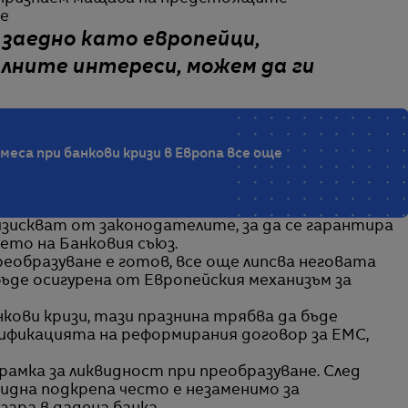
че
заедно като европейци,
лните интереси, можем да ги
еса при банкови кризи в Европа все още
изискват от законодателите, за да се гарантира
ето на Банковия съюз.
реобразуване е готов, все още липсва неговата
бъде осигурена от Европейския механизъм за
нкови кризи, тази празнина трябва да бъде
тификацията на реформирания договор за ЕМС,
рамка за ликвидност при преобразуване. След
идна подкрепа често е незаменимо за