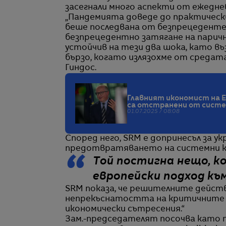
засегнали много аспекти от ежеднев
„Пандемията доведе до практически
беше последвана от безпрецеденте
безпрецедентно затягане на паричн
устойчив на тези два шока, като в
бързо, когато излязохме от средата
Гиндос.
Главният икономист на Е
са отстранени от сист
01.07.2025 / 08:08
Според него, SRM е допринесъл за у
предотвратяването на системни к
Той постигна нещо, к
европейски подход къ
SRM показа, че решителните дейст
непрекъснатостта на критичните ф
икономически сътресения.“
Зам.-председателят посочва като пр