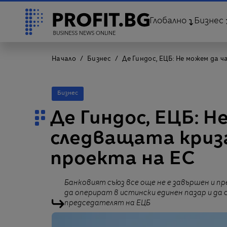
Глобално
Бизнес
Начало
Бизнес
Де Гиндос, ЕЦБ: Не можем да 
Бизнес
Де Гиндос, ЕЦБ: Н
следващата криза
проекта на ЕС
Банковият съюз все още не е завършен и пр
да оперират в истински единен пазар и да 
председателят на ЕЦБ