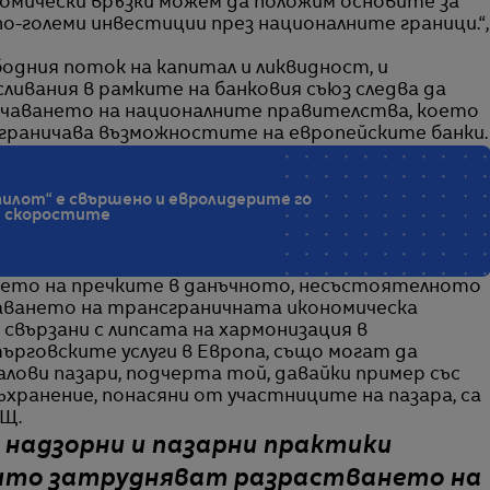
номически връзки можем да положим основите за
о-големи инвестиции през националните граници.“,
одния поток на капитал и ликвидност, и
ливания в рамките на банковия съюз следва да
чаването на националните правителства, което
ограничава възможностите на европейските банки.
илот“ е свършено и евролидерите го
т скоростите
нето на пречките в данъчното, несъстоятелното
аването на трансграничната икономическа
свързани с липсата на хармонизация в
ърговските услуги в Европа, също могат да
ови пазари, подчерта той, давайки пример със
хранение, понасяни от участниците на пазара, са
АЩ.
 надзорни и пазарни практики
оито затрудняват разрастването на