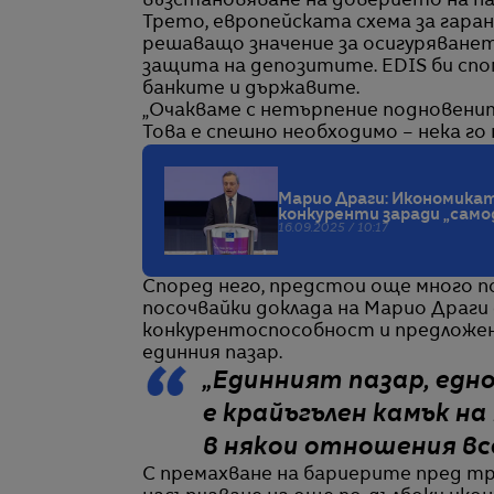
възстановяване на доверието на паз
Трето, европейската схема за гара
решаващо значение за осигуряванет
защита на депозитите. EDIS би спо
банките и държавите.
„Очакваме с нетърпение подновенит
Това е спешно необходимо – нека го
Марио Драги: Икономикат
конкуренти заради „сам
16.09.2025 / 10:17
Според него, предстои още много 
посочвайки доклада на Марио Драги
конкурентоспособност и предложен
единния пазар.
„Единният пазар, едн
е крайъгълен камък н
в някои отношения вс
С премахване на бариерите пред т