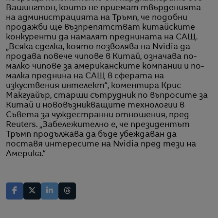
Вашингтон, които не приемат твърденията
на администрацията на Тръмп, че подобни
продажби ще възпрепятстват китайските
конкуренти да намалят преднината на САЩ.
„Всяка сделка, която позволява на Nvidia да
продава повече чипове в Китай, означава по-
малко чипове за американските компании и по-
малка преднина на САЩ в сферата на
изкуствения интелект“, коментира Крис
Макгуайър, старши сътрудник по въпросите за
Китай и нововъзникващите технологии в
Съвета за чуждестранни отношения, пред
Reuters. „Забележително е, че президентът
Тръмп продължава да бъде убеждаван да
поставя интересите на Nvidia пред тези на
Америка.“