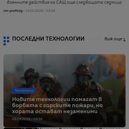
военните действия на САЩ още следващата седмица
от profit.bg -
14.05.2026 / 03:39
от
ПОСЛЕДНИ ТЕХНОЛОГИИ
виж още
Технологии
Новите технологии помагат в
борбата с горските пожари, но
хората остават незаменими
08.08.2026 / 06:36