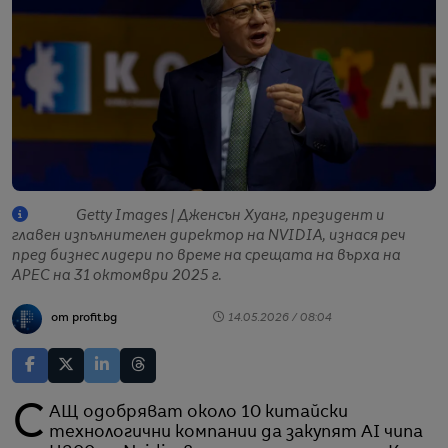
Getty Images | Дженсън Хуанг, президент и
главен изпълнителен директор на NVIDIA, изнася реч
пред бизнес лидери по време на срещата на върха на
APEC на 31 октомври 2025 г.
от profit.bg
14.05.2026 / 08:04
САЩ одобряват около 10 китайски
технологични компании да закупят AI чипа