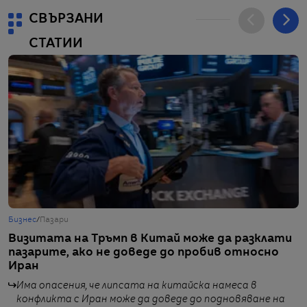
СВЪРЗАНИ
СТАТИИ
Бизнес
/
Пазари
Г
Визитата на Тръмп в Китай може да разклати
С
пазарите, ако не доведе до пробив относно
и
Иран
с
Има опасения, че липсата на китайска намеса в
конфликта с Иран може да доведе до подновяване на