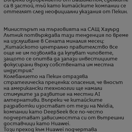
Въпреки одобрението от Вашингтон, сделките
са в застой, тъй като китайските компании се
оттеглят след неофициални указания от Пекин.
Министърът на търговията на САЩ Хауърд
Лътник потвърждава тази тенденция по време
на изслушване в Сената миналия месец:
„Китайското централно правителство все
още не им позволява да купуват чиповете,
защото се опитва да запази инвестициите
фокусирани върху собствената им местна
индустрия.“
Колебанието на Пекин отразява
стратегическа преценка: опасения, че вносът
на американски технологии ще намали
стимулите за развитие на местни AI
алтернативи. Въпреки че китайските
разработки изостават от тези на Nvidia,
компании като DeepSeek все по-често
подчертават зависимостта си от вътрешни
доставчици като Huawei.
Този преход към Huawei подчертава