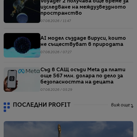
Voyager 2 получава още време за
изследване на междузвездното
пространство
07.08.2026 / 11:47
AI модел създаде вируси, които
не съществуват в природата
07.08.2026 / 07:27
Съд в САЩ осъди Meta да плати
още 567 млн. долара по дело за
безопасността на децата
07.08.2026 / 05:29
ПОСЛЕДНИ PROFIT
виж още