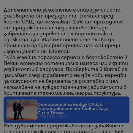
Допълнително усложнение е споразумението,
договорено от президента Тръмп, според
което САЩ ще получават 25% от приходите
от продажбата на тези чипове. Поради
забраната за директни експортни такси
сделката изисква компонентите първо да
преминат през територията на САЩ преди
изпращането им в Китай.
Това условие поражда сериозно безпокойство в
Пекин относно потенциална намеса или скрити
уязвимости в хардуера. Проверките в Китай се
засилват след издаването на две нови наредби
за сигурност на веригата за доставки с цел
намаляване на чуждестранните зависимости в
критичната технологична инфраструктура.
Отношенията между САЩ и
Китай зависят от Тайван, каза
Си на Тръмп
14.05.2026 / 06:32
Междувременно продължаващото забавяне се
посреща положително от хардлайнерите във