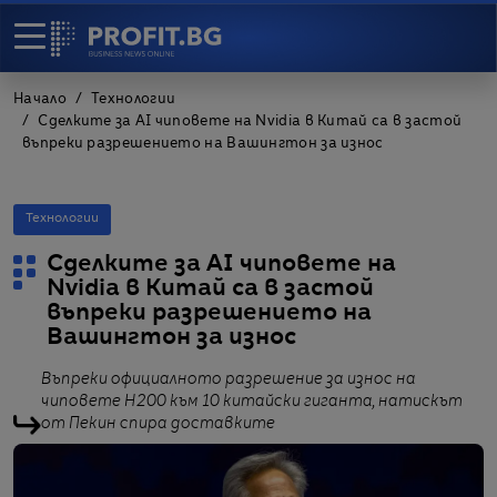
Начало
Технологии
Сделките за AI чиповете на Nvidia в Китай са в застой
въпреки разрешението на Вашингтон за износ
Технологии
Сделките за AI чиповете на
Nvidia в Китай са в застой
въпреки разрешението на
Вашингтон за износ
Въпреки официалното разрешение за износ на
чиповете H200 към 10 китайски гиганта, натискът
от Пекин спира доставките