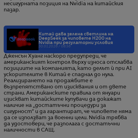
несигурната позиция на Nvidia на китайския
пазар.
Китай дава зелена светлина на
DeepSeek за чиповете H200 на
Nvidia при регулаторни условия
30.01.2026 / 08:56
Дженсън Хуанг наскоро предупреди, че
американският контрол върху износа отслабва
позициите на компанията, като делът ѝ при AI
ускорителите в Китай е спаднал до нула.
Реализирането на продажбите е
възпрепятствано от изисквания и от двете
страни. Американските правила от януари
изискват китайските купувачи да докажат
наличие на „достатъчни процедури за
сигурност“ и да гарантират, че чиповете няма
да се използват за военни цели. Nvidia трябва
да удостовери, че разполага с достатъчни
наличности в САЩ.