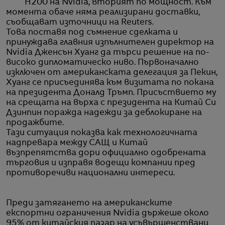
H200 на Nvidia, вторият по мощност. Към
момента обаче няма реализирани доставки,
съобщават източници на Reuters.
Това поставя под съмнение сделката и
принуждава главния изпълнителен директор на
Nvidia Дженсън Хуанг да търси решение на по-
високо дипломатическо ниво. Първоначално
изключен от американската делегация за Пекин,
Хуанг се присъединява към визитата по покана
на президента Доналд Тръмп. Присъствието му
на срещата на върха с президента на Китай Си
Дзинпин поражда надежди за деблокиране на
продажбите.
Тази ситуация показва как технологичната
надпревара между САЩ и Китай
възпрепятства дори официално одобрената
търговия и изправя водещи компании пред
противоречиви национални интереси.
Преди затягането на американските
експортни ограничения Nvidia държеше около
95% от китайския пазар на усъвършенствани