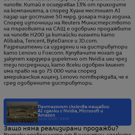
чипове. Китай е осигурявал 13% от приходите
на компанията, а според Хуанг местният AI
пазар ще достигне 50 млрд. долара тази година.
Според източници на Reuters Министерството
на търговията на САЩ е одобрило продажбите
на чипове H200 за китайски гиганти като
Alibaba, Tencent, ByteDance и JD.com.
Разрешителни са издадени и на дистрибутори
като Lenovo и Foxconn. Купувачите могат да
закупят хардуера директно от Nvidia или чрез
тези посредници, като всеки одобрен клиент
има право на до 75 000 чипа според
американския лиценз. Lenovo потвърждава, че е
сред одобрените дистрибутори.
Пентагонът сключва мащабни
AI сделки с Nvidia, Microsoft и
Amazon
04.05.2026 / 09:19
Защо няма реализирани продажби?