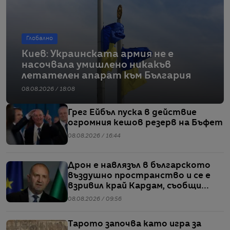
Глобално
Киев: Украинската армия не е
насочвала умишлено никакъв
летателен апарат към България
08.08.2026 / 18:08
Грег Ейбъл пуска в действие
огромния кешов резерв на Бъфет
08.08.2026 / 16:44
Дрон е навлязъл в българското
въздушно пространство и се е
взривил край Кардам, съобщи
Радев
08.08.2026 / 09:56
Тарото започва като игра за