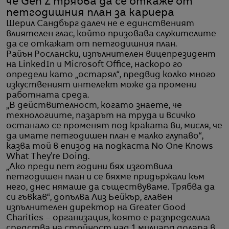
че Gen Z трябва да се откаже от
петгодишния план за кариера
Шерил Сандбърг далеч не е единственият
влиятелен глас, който призовава служителите
да се откажат от петгодишния план.
Райън Рослански, изпълнителен вицепрезидент
на LinkedIn и Microsoft Office, наскоро го
определи като „остарял“, предвид колко много
изкуственият интелект може да промени
работната среда.
„В действителност, когато знаете, че
технологиите, пазарът на труда и всичко
останало се променят под краката ви, мисля, че
да имате петгодишен план е малко глупаво“,
казва той в епизод на подкаста No One Knows
What They’re Doing.
„Ако преди пет години бях изготвила
петгодишен план и се бяхме придържали към
него, днес нямаше да съществуваме. Трябва да
си гъвкав“, допълва Лиз Бейкър, главен
изпълнителен директор на Greater Good
Charities – организация, която е разпределила
средства на стойност над 1 милиард долара в