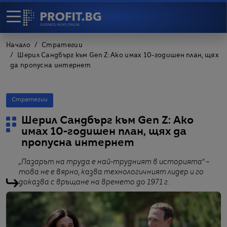
Начало
Стратегии
Шерил Сандбърг към Gen Z: Ако имах 10-годишен план, щях
да пропусна интернет
Стратегии
Шерил Сандбърг към Gen Z: Ако
имах 10-годишен план, щях да
пропусна интернет
„Пазарът на труда е най-трудният в историята“ –
това не е вярно, казва технологичният лидер и го
доказва с връщане на времето до 1971 г.