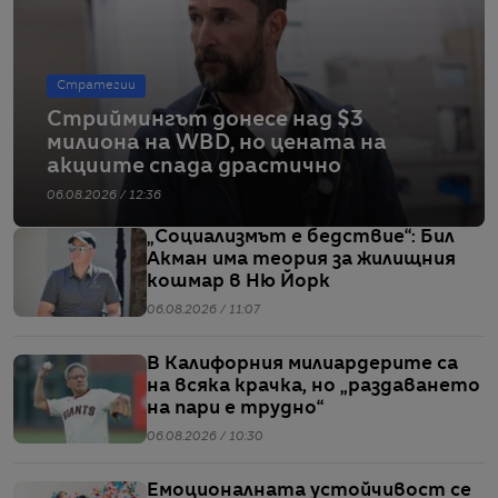
Стратегии
Стриймингът донесе над $3
милиона на WBD, но цената на
акциите спада драстично
06.08.2026 / 12:36
„Социализмът е бедствие“: Бил
Акман има теория за жилищния
кошмар в Ню Йорк
06.08.2026 / 11:07
В Калифорния милиардерите са
на всяка крачка, но „раздаването
на пари е трудно“
06.08.2026 / 10:30
Емоционалната устойчивост се