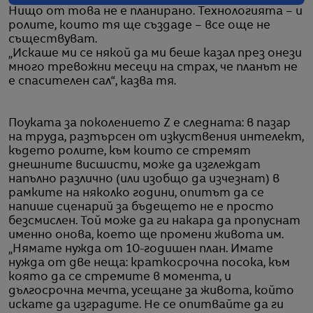
Нищо от това не е планирано. Технологията – и
ролите, които тя ще създаде – все още не
съществуват.
„Искаше ми се някой да ми беше казал през онези
много тревожни месеци на страх, че планът не
е спасителен сал“, казва тя.
Поуката за поколението Z е следната: в пазар
на труда, разтърсен от изкуствения интелект,
където ролите, към които се стремят
днешните висшисти, може да изглеждат
напълно различно (или изобщо да изчезнат) в
рамките на няколко години, опитът да се
напише сценарий за бъдещето не е просто
безсмислен. Той може да ги накара да пропуснат
именно онова, което ще промени живота им.
„Нямате нужда от 10-годишен план. Имате
нужда от две неща: краткосрочна посока, към
която да се стремите в момента, и
дългосрочна мечта, усещане за живота, който
искате да изградите. Не се опитвайте да ги