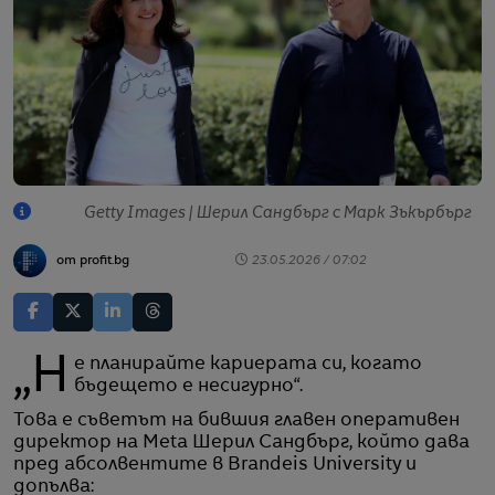
Getty Images | Шерил Сандбърг с Марк Зъкърбърг
от profit.bg
23.05.2026 / 07:02
„Не планирайте кариерата си, когато
бъдещето е несигурно“.
Това е съветът на бившия главен оперативен
директор на Meta Шерил Сандбърг, който дава
пред абсолвентите в Brandeis University и
допълва: