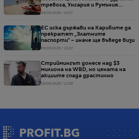
тревога, Унгария и Румъния
пестят електричество
06.08.2026 / 14:27
ЕС иска държави на Карибите да
прекратят „Златните
паспорти“ – иначе ще въведе визи
06.08.2026 / 13:22
Стриймингът донесе над $3
милиона на WBD, но цената на
акциите спада драстично
06.08.2026 / 12:36