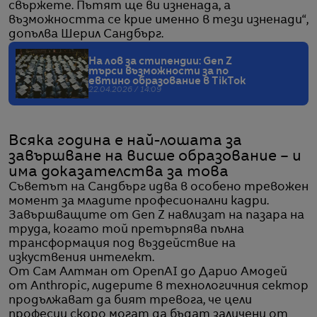
свържете. Пътят ще ви изненада, а
възможността се крие именно в тези изненади“,
допълва Шерил Сандбърг.
На лов за стипендии: Gen Z
търси възможности за по
евтино образование в TikTok
22.04.2026 / 14:09
Всяка година е най-лошата за
завършване на висше образование – и
има доказателства за това
Съветът на Сандбърг идва в особено тревожен
момент за младите професионални кадри.
Завършващите от Gen Z навлизат на пазара на
труда, когато той претърпява пълна
трансформация под въздействие на
изкуствения интелект.
От Сам Алтман от OpenAI до Дарио Амодей
от Anthropic, лидерите в технологичния сектор
продължават да бият тревога, че цели
професии скоро могат да бъдат заличени от