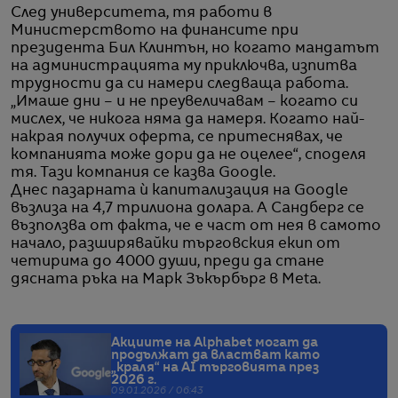
След университета, тя работи в
Министерството на финансите при
президента Бил Клинтън, но когато мандатът
на администрацията му приключва, изпитва
трудности да си намери следваща работа.
„Имаше дни – и не преувеличавам – когато си
мислех, че никога няма да намеря. Когато най-
накрая получих оферта, се притеснявах, че
компанията може дори да не оцелее“, споделя
тя. Тази компания се казва Google.
Днес пазарната ѝ капитализация на Google
възлиза на 4,7 трилиона долара. А Сандберг се
възползва от факта, че е част от нея в самото
начало, разширявайки търговския екип от
четирима до 4000 души, преди да стане
дясната ръка на Марк Зъкърбърг в Meta.
Акциите на Alphabet могат да
продължат да властват като
„краля“ на AI търговията през
2026 г.
09.01.2026 / 06:43