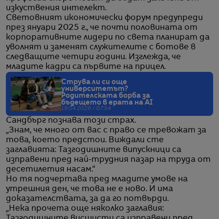
изкуствения интелект.
Световният икономически форум предупреди
през януари 2025 г., че почти половината от
корпоративните лидери по света планират да
уволнят и заменят служителите с ботове в
следващите четири години. Изглежда, че
младите кадри са първите на прицел.
Струва ли си още
университетът?
Родителската борба за
бъдещето в ерата на AI
19.04.2026 / 07:54
Сандбърг познава този страх.
„Знам, че много от вас с право се тревожат за
това, което предстои. Виждали сте
заглавията: Тазгодишните випускници са
изправени пред най-трудния пазар на труда от
десетилетия насам.“
Но тя подчертава пред младите умове на
утрешния ден, че това не е ново. И има
доказателствата, за да го потвърди.
„Нека прочета още няколко заглавия:
Тазгодишните висшисти са изправени пред