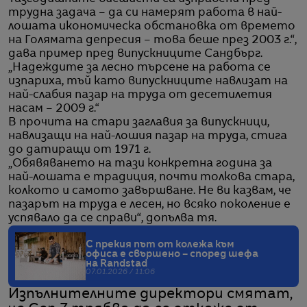
трудна задача – да си намерят работа в най-
лошата икономическа обстановка от времето
на Голямата депресия – това беше през 2003 г.“,
дава пример пред випускниците Сандбърг.
„Надеждите за лесно търсене на работа се
изпариха, тъй като випускниците навлизат на
най-слабия пазар на труда от десетилетия
насам – 2009 г.“
В прочита на стари заглавия за випускници,
навлизащи на най-лошия пазар на труда, стига
до датиращи от 1971 г.
„Обявяването на тази конкретна година за
най-лошата е традиция, почти толкова стара,
колкото и самото завършване. Не ви казвам, че
пазарът на труда е лесен, но всяко поколение е
успявало да се справи“, допълва тя.
С прекия път от колежа към
офиса е свършено – според шефа
на Randstad
07.01.2026 / 11:06
Изпълнителните директори смятат,