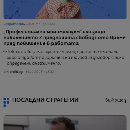
Стратегии
/
Офис тенденции
С
„Професионален минимализъм“ или защо
O
поколението Z предпочита свободното време
с
пред повишение в работата
Това е нова философия на труда, при която младите
хора отдават приоритет на трудовия договор с ясно
определени ангажименти
от profit.bg -
16.12.2025 / 13:32
от
ПОСЛЕДНИ СТРАТЕГИИ
виж още