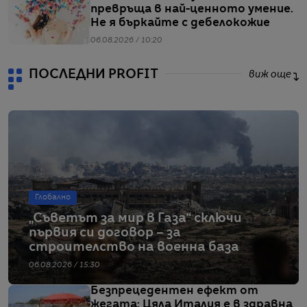
превръща в най-ценното умение.
Не я бъркайте с дебелокожие
06.08.2026 / 10:20
ПОСЛЕДНИ PROFIT
виж още
Глобално
„Съветът за мир в Газа“ сключи
първия си договор – за
строителство на военна база
06.08.2026 / 15:30
Безпрецедентен ефект от
жегата: Цяла Италия е в здравна