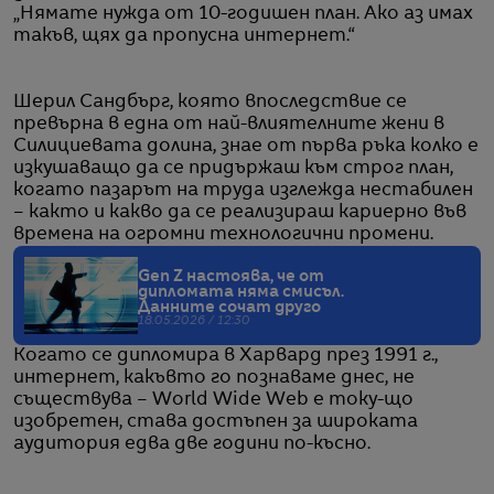
„Нямате нужда от 10-годишен план. Ако аз имах
такъв, щях да пропусна интернет.“
Шерил Сандбърг, която впоследствие се
превърна в една от най-влиятелните жени в
Силициевата долина, знае от първа ръка колко е
изкушаващо да се придържаш към строг план,
когато пазарът на труда изглежда нестабилен
– както и какво да се реализираш кариерно във
времена на огромни технологични промени.
Gen Z настоява, че от
дипломата няма смисъл.
Данните сочат друго
18.05.2026 / 12:30
Когато се дипломира в Харвард през 1991 г.,
интернет, какъвто го познаваме днес, не
съществува – World Wide Web е току-що
изобретен, става достъпен за широката
аудитория едва две години по-късно.