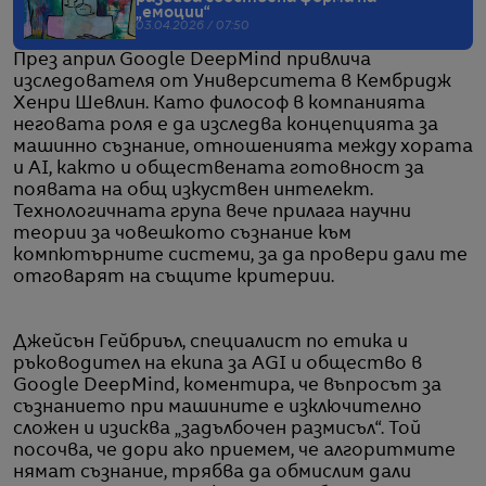
„емоции“
03.04.2026 / 07:50
През април Google DeepMind привлича
изследователя от Университета в Кембридж
Хенри Шевлин. Като философ в компанията
неговата роля е да изследва концепцията за
машинно съзнание, отношенията между хората
и AI, както и обществената готовност за
появата на общ изкуствен интелект.
Технологичната група вече прилага научни
теории за човешкото съзнание към
компютърните системи, за да провери дали те
отговарят на същите критерии.
Джейсън Гейбриъл, специалист по етика и
ръководител на екипа за AGI и общество в
Google DeepMind, коментира, че въпросът за
съзнанието при машините е изключително
сложен и изисква „задълбочен размисъл“. Той
посочва, че дори ако приемем, че алгоритмите
нямат съзнание, трябва да обмислим дали