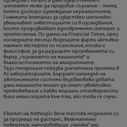
изследват въпроса дали изкуственият
интелект може да придобие съзнание – тема,
която доскоро изглеждаше нереалистична.
Големите компании за изкуствен интелект
увеличават инвестициите си в изследвания,
които предизвикват едновременно интерес и
притеснение. По данни на Financial Times, през
последните месеци водещите фирми активно
наемат експерти по психология, етика и
философия, за да разширят проучванията си
върху „съзнанието на машините“ и
благосъстоянието на алгоритмите.
Тази тенденция показва значителна промяна в
AI лабораториите. Бързият напредък на
автономните системи възобновява дебата
дали машините могат да имат субективни
преживявания и какви морални отговорности
биха имали хората към тях, ако това се случи.
Екипът на Anthropic вече тества моделите си
за признаци на дистрес, включително
поведение, наподобяващо „паника“ или