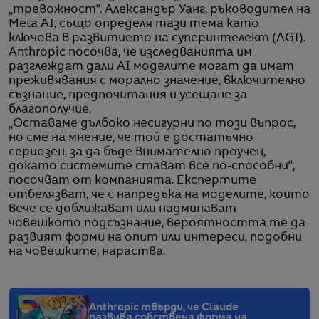
„тревожност“. Александър Уанг, ръководител на
Meta AI, също определя тази тема като
ключова в развитието на суперинтелект (AGI).
Anthropic посочва, че изследванията им
разглеждат дали AI моделите могат да имат
преживявания с морално значение, включително
съзнание, предпочитания и усещане за
благополучие.
„Оставаме дълбоко несигурни по този въпрос,
но сме на мнение, че той е достатъчно
сериозен, за да бъде внимателно проучен,
докато системите стават все по-способни“,
посочват от компанията. Експертите
отбелязват, че с напредъка на моделите, които
вече се доближават или надминават
човешкото подсъзнание, вероятността те да
развият форми на опит или интереси, подобни
на човешките, нараства.
Anthropic твърди, че Claude
развива собствена форма на