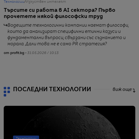
Технологии
/
Изкуствен интелект
Т
Търсите си работа в AI сектора? Първо
И
прочетете някой философски труд
м
Водещите технологични компании наемат философи,
които да анализират специфични етични казуси и
фундаментални въпроси, свързани със съзнанието и
морала. Дали това не е само PR стратегия?
от
от profit.bg -
31.05.2026 / 10:13
ПОСЛЕДНИ ТЕХНОЛОГИИ
виж още
Технологии