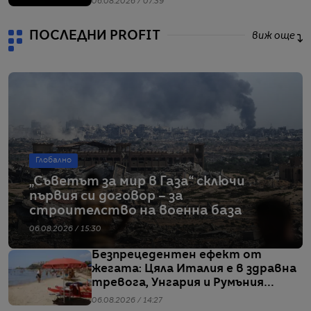
06.08.2026 / 07:39
ПОСЛЕДНИ PROFIT
виж още
Глобално
„Съветът за мир в Газа“ сключи
първия си договор – за
строителство на военна база
06.08.2026 / 15:30
Безпрецедентен ефект от
жегата: Цяла Италия е в здравна
тревога, Унгария и Румъния
пестят електричество
06.08.2026 / 14:27