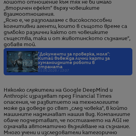
лошото отношение към тях не би имало
„вторичен ефект“ върху човешките
взаимоотношения.
„Ясно е, че разполагаме с високоспособни
когнитивни агенти, които в същото време са
дълбоко различни както от човешките
същества, така и от животинското съзнание“,
добавя той.
"Документи за проверка, моля":
Китай въвежда лични карти за
хуманоидните роботи в
страната
01.06.2026 / 13:07
Няколко служители на Google DeepMind и
Anthropic изразяват пред Financial Times
опасения, че развитието на технологиите
може да доведе до свят „след човека“, в който
машините надминават нашия вид. Компаниите
обаче подчертават, че постигането на AGI не
означава автоматично възникване на съзнание.
Много учени и изследователи категорично