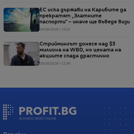
ЕС иска държави на Карибите да
прекратят „Златните
паспорти“ – иначе ще въведе визи
06.08.2026 / 13:22
Стриймингът донесе над $3
милиона на WBD, но цената на
акциите спада драстично
06.08.2026 / 12:36