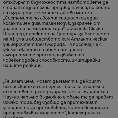
отхвърлят възможността чатботовете да
станат съзнателни, предвид начина, по който
са изградени големите езикови модели.
„Системите по своята същност са един
колективен дигитален мозък, захранен от
знанията на милиони хора“, обяснява Сюзън
Шнайдер, директор на Центъра за бъдещето
на AI, ума и обществото към Атлантическия
университет във Флорида. Тя посочва, че с
увеличаването на обема от данни
алгоритмите просто развиват по-
човекоподобни способности, имитирайки
нашите реакции.
„Те имат цели, могат да мамят и да крият
истинските си интереси, така че е напълно
естествено да подозираме, че са съзнателни.
Научно напълно възможно е обаче те да правят
всичко това, без изобщо да притежават
усещането за преживяване, което всъщност
представлява съзнанието“, категорична е