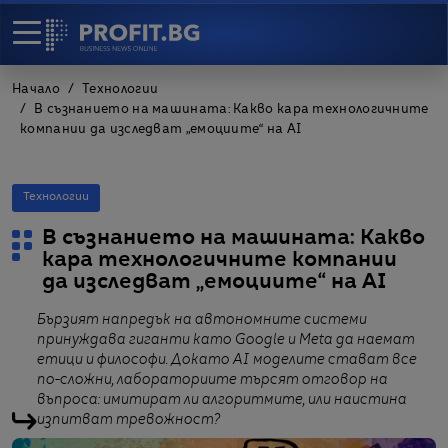
Начало
Технологии
В съзнанието на машината: Какво кара технологичните
компании да изследват „емоциите“ на AI
Технологии
В съзнанието на машината: Какво
кара технологичните компании
да изследват „емоциите“ на AI
Бързият напредък на автономните системи
принуждава гиганти като Google и Meta да наемат
етици и философи. Докато AI моделите стават все
по-сложни, лабораториите търсят отговор на
въпроса: имитират ли алгоритмите, или наистина
изпитват тревожност?