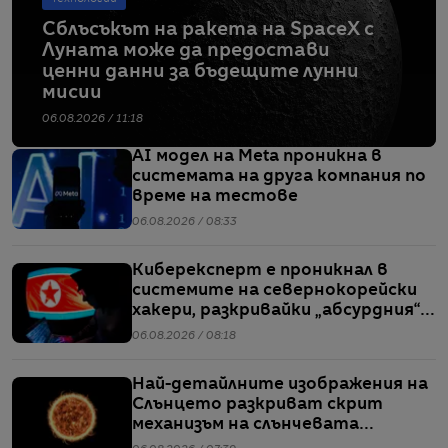
Сблъсъкът на ракета на SpaceX с
Луната може да предостави
ценни данни за бъдещите лунни
мисии
06.08.2026 / 11:18
AI модел на Meta проникна в
системата на друга компания по
време на тестове
06.08.2026 / 08:33
Киберексперт е проникнал в
системите на севернокорейски
хакери, разкривайки „абсурдния“
мащаб на атаките им
06.08.2026 / 08:18
Най-детайлните изображения на
Слънцето разкриват скрит
механизъм на слънчевата
активност