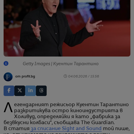
Getty Images | Куентин Тарантино
от profit.bg
04.06.2026 / 15:56
Легендарният режисьор Куентин Тарантино
разкритикува остро киноиндустрията в
Холивуд, определяйки я като „фабрика за
безвкусни колбаси“, съобщава The Guardian.
В статия
за списание Sight and Sound
той пише,