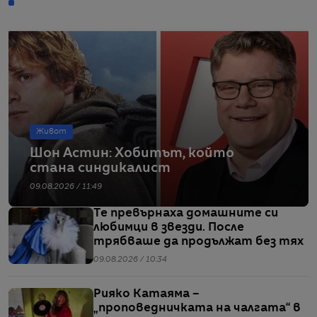
Живот
Шон Астин: Хобитът, който
стана синдикалист
09.08.2026 / 11:49
Те превърнаха домашните си
любимци в звезди. После
трябваше да продължат без тях
09.08.2026 / 10:34
Рияко Катаяма –
„проповедничката на чалгата“ в