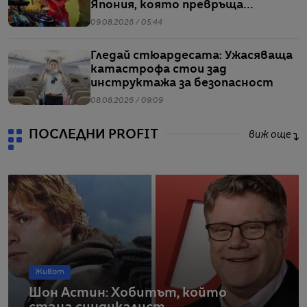
Япония, която превръща
българския попфолк в клубна
09.08.2026 / 05:44
екзотика
Гледай стюардесата: Ужасяваща
катастрофа стои зад
инструктажа за безопасност
08.08.2026 / 09:09
ПОСЛЕДНИ PROFIT
виж още
Живот
Шон Астин: Хобитът, който