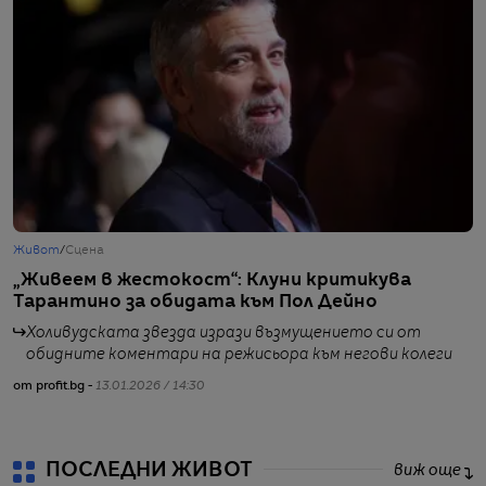
Живот
/
Сцена
Ж
„Живеем в жестокост“: Клуни критикува
Ф
Тарантино за обидата към Пол Дейно
–
Холивудската звезда изрази възмущението си от
обидните коментари на режисьора към негови колеги
от profit.bg -
13.01.2026 / 14:30
от
ПОСЛЕДНИ ЖИВОТ
виж още