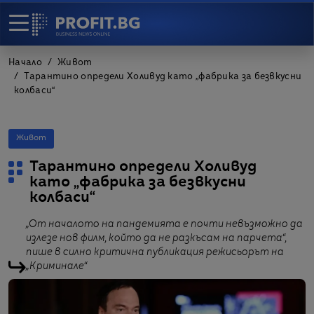
Начало
Живот
Тарантино определи Холивуд като „фабрика за безвкусни
колбаси“
Живот
Тарантино определи Холивуд
като „фабрика за безвкусни
колбаси“
„От началото на пандемията е почти невъзможно да
излезе нов филм, който да не разкъсам на парчета“,
пише в силно критична публикация режисьорът на
„Криминале“