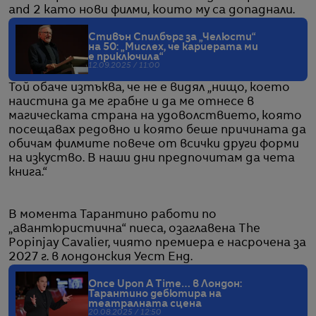
and 2 като нови филми, които му са допаднали.
Стивън Спилбърг за „Челюсти“
на 50: „Мислех, че кариерата ми
е приключила“
12.09.2025 / 11:00
Той обаче изтъква, че не е видял „нищо, което
наистина да ме грабне и да ме отнесе в
магическата страна на удоволствието, която
посещавах редовно и която беше причината да
обичам филмите повече от всички други форми
на изкуство. В наши дни предпочитам да чета
книга.“
В момента Тарантино работи по
„авантюристична“ пиеса, озаглавена The
Popinjay Cavalier, чиято премиера е насрочена за
2027 г. в лондонския Уест Енд.
Once Upon A Time… в Лондон:
Тарантино дебютира на
театралната сцена
20.08.2025 / 12:50