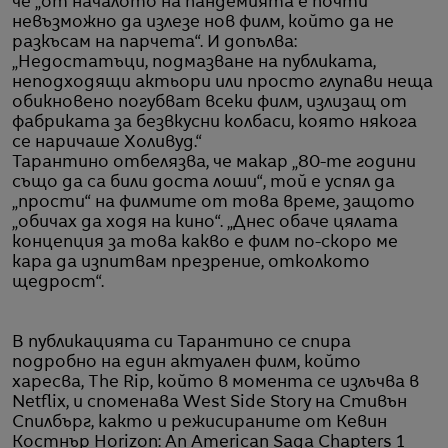
че „от началото на пандемията е почти
невъзможно да излезе нов филм, който да не
разкъсам на парчета“. И допълва:
„Недостатъци, подмазване на публиката,
неподходящи актьори или просто глупави неща
обикновено погубват всеки филм, излизащ от
фабриката за безвкусни колбаси, която някога
се наричаше Холивуд.“
Тарантино отбелязва, че макар „80-те години
също да са били доста лоши“, той е успял да
„прости“ на филмите от това време, защото
„обичах да ходя на кино“. „Днес обаче цялата
концепция за това какво е филм по-скоро ме
кара да изпитвам презрение, отколкото
щедрост“.
В публикацията си Тарантино се спира
подробно на един актуален филм, който
харесва, The Rip, който в момента се излъчва в
Netflix, и споменава West Side Story на Стивън
Спилбърг, както и режисираните от Кевин
Костнър Horizon: An American Saga Chapters 1