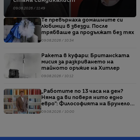
стана синдикалист
09.08.2026 / 11:49
Те превърнаха домашните си
любимци в звезди. После
трябваше да продължат без тях
09.08.2026 / 10:34
Ракета в куфари: Британската
мисия за разкриването на
тайното оръжие на Хитлер
09.08.2026 / 10:12
„Работите по 13 часа на ден?
Няма да ви поверя нито едно
евро“: Философията на Брунело
Кучинели за бизнеса и живота
09.08.2026 / 10:00