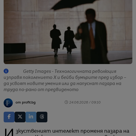
Getty Images - Технологичната революция
изправя поколението X и бейби бумърите пред избор –
да усвоят новите умения или да напуснат пазара на
труда по-рано от предвиденото
от profit.bg
24.06.2026 / 09:10
Изкуственият интелект променя пазара на