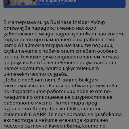
имитират човека
03.11.2025 / 12:33
В материала си за Business Insider Хувър
отбелязва парадокс: именно наскоро
завършилите млади кадри изпитват най-големи
трудности при намирането на работа. Тъй
като AI автоматизира началните позиции,
служителите с повече опит стават особено
ценни. Техният дългогодишен опит им помага
да различават качествените резултати от
неточностите, които изкуственият
интелект често създава.
„Това е първият път, в който виждам
технологична иновация да облагодетелства
по-възрастните работници повече от по-
младите по отношение на сигурността на
работното място“, коментира пред
изданието Хедър Тинсли-Фикс, старши
съветник в AARP. Тя подчертава, че дълбоката
експертиза и меките умения за критично
мислене са точно качествата, които по-