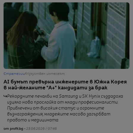
Стратегии
/
Изкуствен интелект
Т
AI бумът превърна инженерите в Южна Корея
И
в най-желаните "А+" кандидати за брак
п
с
Рекордните печалби на Samsung и SK Hynix създадоха
изцяло нова прослойка от млади професионалисти.
Привлечени от високия статус и огромните
възнаграждения, младежите масово загърбват
правото и медицината
от profit.bg -
23.06.2026 / 07:46