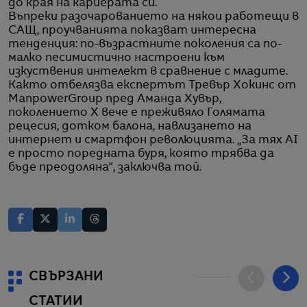
до края на кариерата си.
Въпреки разочарованието на някои работещи в
САЩ, проучванията показват интересна
тенденция: по-възрастните поколения са по-
малко песимистично настроени към
изкуствения интелект в сравнение с младите.
Както отбелязва експертът Тревър Хокинс от
ManpowerGroup пред Аманда Хувър,
поколението X вече е преживяло Голямата
рецесия, дотком балона, навлизането на
интернет и смартфон революцията. „За тях AI
е просто поредната буря, която трябва да
бъде преодоляна“, заключва той.
СВЪРЗАНИ
СТАТИИ