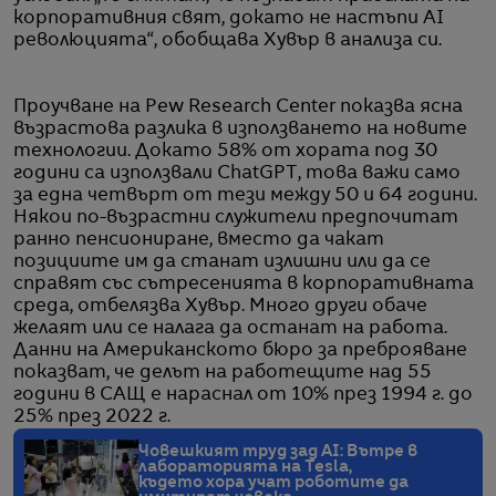
корпоративния свят, докато не настъпи AI
революцията“, обобщава Хувър в анализа си.
Проучване на Pew Research Center показва ясна
възрастова разлика в използването на новите
технологии. Докато 58% от хората под 30
години са използвали ChatGPT, това важи само
за една четвърт от тези между 50 и 64 години.
Някои по-възрастни служители предпочитат
ранно пенсиониране, вместо да чакат
позициите им да станат излишни или да се
справят със сътресенията в корпоративната
среда, отбелязва Хувър. Много други обаче
желаят или се налага да останат на работа.
Данни на Американското бюро за преброяване
показват, че делът на работещите над 55
години в САЩ е нараснал от 10% през 1994 г. до
25% през 2022 г.
Човешкият труд зад AI: Вътре в
лабораторията на Tesla,
където хора учат роботите да