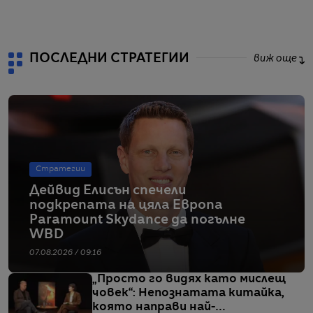
от
ПОСЛЕДНИ СТРАТЕГИИ
виж още
Стратегии
Дейвид Елисън спечели
подкрепата на цяла Европа
Paramount Skydance да погълне
WBD
07.08.2026 / 09:16
„Просто го видях като мислещ
човек“: Непознатата китайка,
която направи най-