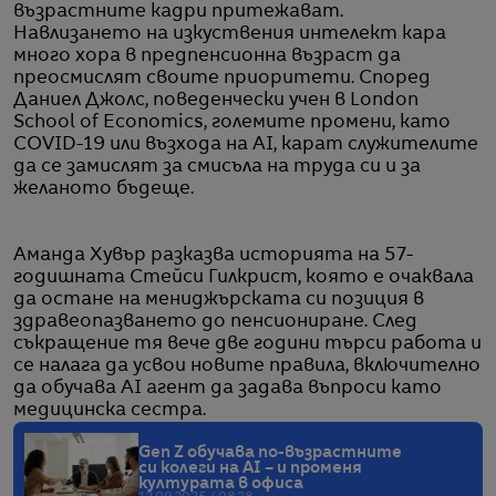
възрастните кадри притежават.
Навлизането на изкуствения интелект кара
много хора в предпенсионна възраст да
преосмислят своите приоритети. Според
Даниел Джолс, поведенчески учен в London
School of Economics, големите промени, като
COVID-19 или възхода на AI, карат служителите
да се замислят за смисъла на труда си и за
желаното бъдеще.
Аманда Хувър разказва историята на 57-
годишната Стейси Гилкрист, която е очаквала
да остане на мениджърската си позиция в
здравеопазването до пенсиониране. След
съкращение тя вече две години търси работа и
се налага да усвои новите правила, включително
да обучава AI агент да задава въпроси като
медицинска сестра.
Gen Z обучава по-възрастните
си колеги на AI – и променя
културата в офиса