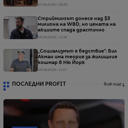
коментираното интервю с
07.08.2026 / 08:30
Кристофър Нолан
Стриймингът донесе над $3
милиона на WBD, но цената на
акциите спада драстично
06.08.2026 / 12:36
„Социализмът е бедствие“: Бил
Акман има теория за жилищния
кошмар в Ню Йорк
06.08.2026 / 11:07
ПОСЛЕДНИ PROFIT
виж още