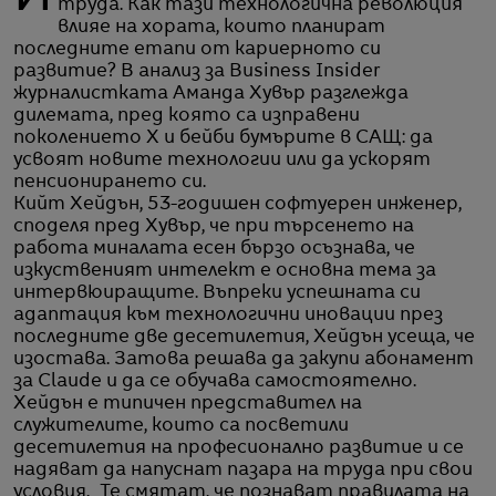
труда. Как тази технологична революция
влияе на хората, които планират
последните етапи от кариерното си
развитие? В анализ за Business Insider
журналистката Аманда Хувър разглежда
дилемата, пред която са изправени
поколението X и бейби бумърите в САЩ: да
усвоят новите технологии или да ускорят
пенсионирането си.
Кийт Хейдън, 53-годишен софтуерен инженер,
споделя пред Хувър, че при търсенето на
работа миналата есен бързо осъзнава, че
изкуственият интелект е основна тема за
интервюиращите. Въпреки успешната си
адаптация към технологични иновации през
последните две десетилетия, Хейдън усеща, че
изостава. Затова решава да закупи абонамент
за Claude и да се обучава самостоятелно.
Хейдън е типичен представител на
служителите, които са посветили
десетилетия на професионално развитие и се
надяват да напуснат пазара на труда при свои
условия. „Те смятат, че познават правилата на