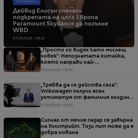
Стратегии
Дейвид Елисън спечели
подкрепата на цяла Европа
Paramount Skydance да погълне
WBD
07.08.2026 / 09:16
„Просто го видях като мислещ
човек“: Непознатата китайка,
която направи най-
коментираното интервю с
07.08.2026 / 08:30
Кристофър Нолан
„Трябва да се действа сега“:
Volkswagen получи ясен
ултиматум от фамилния холдинг
начело на групата
07.08.2026 / 08:30
Сигнал от мечия пазар се завърна
на Уолстрийт. Този път може да е
добра новина