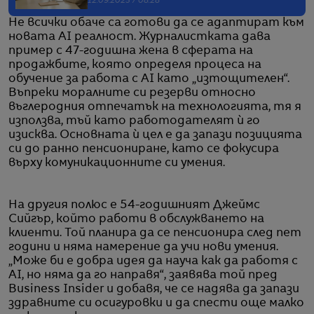
12.09.2025 / 08:28
Не всички обаче са готови да се адаптират към
новата AI реалност. Журналистката дава
пример с 47-годишна жена в сферата на
продажбите, която определя процеса на
обучение за работа с AI като „изтощителен“.
Въпреки моралните си резерви относно
въглеродния отпечатък на технологията, тя я
използва, тъй като работодателят ѝ го
изисква. Основната ѝ цел е да запази позицията
си до ранно пенсиониране, като се фокусира
върху комуникационните си умения.
На другия полюс е 54-годишният Джеймс
Сийгър, който работи в обслужването на
клиенти. Той планира да се пенсионира след пет
години и няма намерение да учи нови умения.
„Може би е добра идея да науча как да работя с
AI, но няма да го направя“, заявява той пред
Business Insider и добавя, че се надява да запази
здравните си осигуровки и да спести още малко