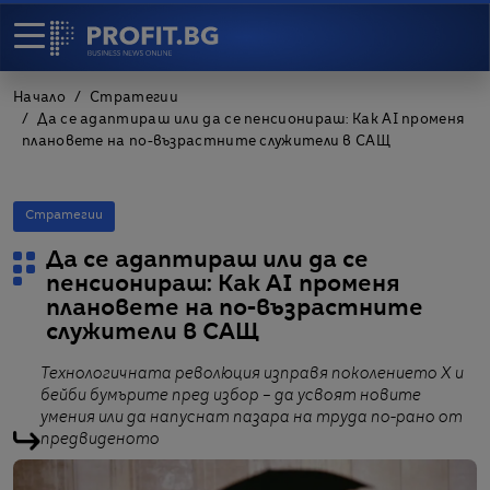
Начало
Стратегии
Да се адаптираш или да се пенсионираш: Как AI променя
плановете на по-възрастните служители в САЩ
Стратегии
Да се адаптираш или да се
пенсионираш: Как AI променя
плановете на по-възрастните
служители в САЩ
Технологичната революция изправя поколението X и
бейби бумърите пред избор – да усвоят новите
умения или да напуснат пазара на труда по-рано от
предвиденото