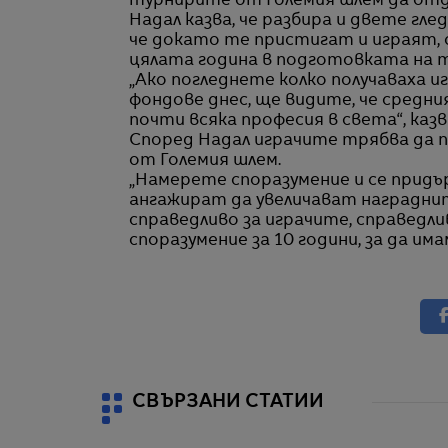
турнирите от Големия шлем да отде
Надал казва, че разбира и двете гл
че докато те пристигат и играят,
цялата година в подготовката на та
„Ако погледнете колко получаваха и
фондове днес, ще видите, че средни
почти всяка професия в света“, казв
Според Надал играчите трябва да 
от Големия шлем.
„Намерете споразумение и се придъ
ангажират да увеличават награднит
справедливо за играчите, справедл
споразумение за 10 години, за да им
СВЪРЗАНИ СТАТИИ