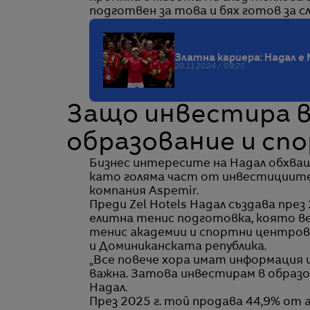
подготвен за това и бях готов за с
Златна кариера: Надал е
20.11.2024 / 09:25
Защо инвестира в
образование и сп
Бизнес интересите на Надал обхва
като голяма част от инвестициите 
компания Aspemir.
Преди Zel Hotels Надал създава през
елитна тенис подготовка, която ве
тенис академии и спортни центрове
и Доминиканската република.
„Все повече хора имат информация 
важна. Затова инвестирам в образов
Надал.
През 2025 г. той продава 44,9% о