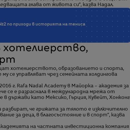
ледващата глава от живота си“, казва Надал.
 №2 по приходи в историята на тениса
 хотелиерство,
орт
щат хотелиерството, образованието и спорта,
му се управляват чрез семейната холдингова
 2016 г. Rafa Nadal Academy в Майорка – академия за
че се е разраснала в международна мрежа от
 в държави като Мексико, Гърция, Кувейт, Хонконг
и разбират, че грижата за тялото е изключително
ание за деца, в благосъстояние и в спорт“, казва
т академията на частната инвестиционна компания