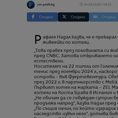
от profit.bg
30.06.2026 / 06:10
Сподели
Сподели
Сподели
Рафаел Надал казва, че е прекарал по-голямата част от тенис кариерата си,
живеейки по хотели.
„Това правех през половината си жив
пред CNBC. Затова откриването на 
естествено.
Носителят на 22 титли от Големия
тенис през ноември 2024 г., наско
острови – във Фуертевентура. Обек
през 2022 г. в партньорство с Meliá H
Първият хотел на марката – ZEL Mal
хотели на Коста Брава в Испания и 
„Не обичам да се събуждам сутрин бе
продължа напред“, казва Надал пред
„По същия начин, по който изградих
наследство извън него“, допълва б