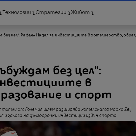
Технологии
Стратегии
Живот
ам без цел“: Рафаел Надал за инвестициите в хотелиерство, обра
събуждам без цел“:
инвестициите в
разование и спорт
2 титли от Големия шлем разширява хотелската марка Zel,
 и залага на дългосрочни инвестиции извън спорта