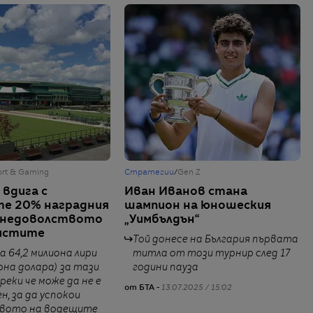
ort & Gaming
Стратегии
/
Gen Z
 вдига с
Иван Иванов стана
е 20% наградния
шампион на юношеския
д недоволството
„Уимбълдън“
истите
Той донесе на България първата
а 64,2 милиона лири
титла от този турнир след 17
иона долара) за тази
години пауза
реки че може да не е
от БТА -
13.07.2025 / 15:02
, за да успокои
вото на водещите