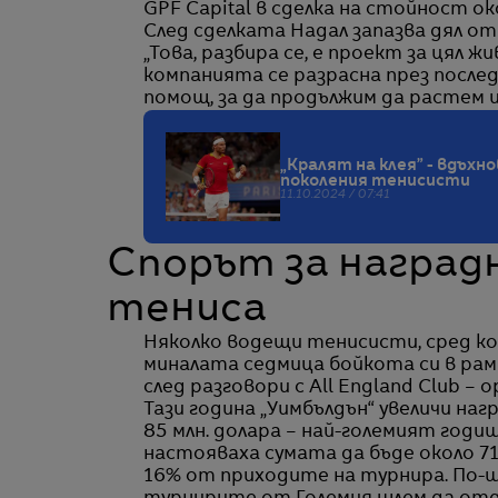
GPF Capital в сделка на стойност око
След сделката Надал запазва дял о
„Това, разбира се, е проект за цял 
компанията се разрасна през после
помощ, за да продължим да растем и
„Кралят на клея” - вдъхн
поколения тенисисти
11.10.2024 / 07:41
Спорът за наград
тениса
Няколко водещи тенисисти, сред ко
миналата седмица бойкота си в рам
след разговори с All England Club – 
Тази година „Уимбълдън“ увеличи нагр
85 млн. долара – най-големият год
настояваха сумата да бъде около 71
16% от приходите на турнира. По-