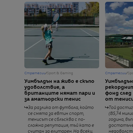
Стратегии
/
Sport & Gaming
Стратегии
/
Sp
Уимбълдън на живо е скъпо
Уимбълдън
удоволствие, а
рекорднит
британците нямат пари и
фонд сле
за аматьорски тенис
от тенис
За разлика от футбола, който
Той достиг
се смята за евтин спорт,
(85,74 мил
тенисът се сблъсква с по-
година, въп
сложна репутация, тъй като е
достатъчен
считан за елитарен. Но всеки,
недоволст