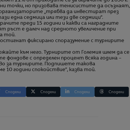
лят 22% от приходите си за играчите до 2030 г.
едни точки, но призовава тенисистите да осъзнаят,
 организаторите „трябва да инвестират през
зи една седмица или тези две седмици“.
грачите преди 15 години и какви са наградните
ят ръст е далеч над средното увеличение при
а той.
постигнат фиксирано споразумение с турнирите
ржайте към него. Турнирите от Големия шлем да се
е фондове с определен процент всяка година –
иво за турнирите. Подпишете такова
аме 10 години спокойствие“, казва той.
Сподели
Сподели
Сподели
Сподели