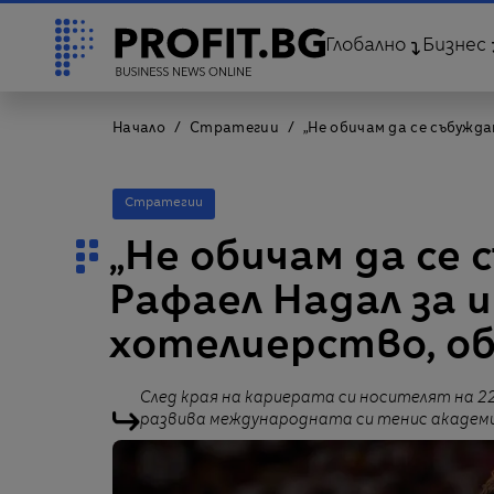
Глобално
Бизнес
Начало
Стратегии
„Не обичам да се събужд
Стратегии
„Не обичам да се 
Рафаел Надал за 
хотелиерство, об
След края на кариерата си носителят на 2
развива международната си тенис академия