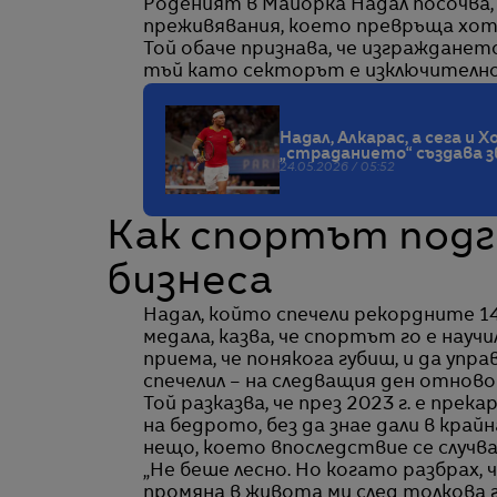
Роденият в Майорка Надал посочва, 
преживявания, което превръща хот
Той обаче признава, че изгражданет
тъй като секторът е изключително
Надал, Алкарас, а сега и 
„страданието“ създава 
24.05.2026 / 05:52
Как спортът подг
бизнеса
Надал, който спечели рекордните 14
медала, казва, че спортът го е науч
приема, че понякога губиш, и да упр
спечелил – на следващия ден отново
Той разказва, че през 2023 г. е пре
на бедрото, без да знае дали в кра
нещо, което впоследствие се случва
„Не беше лесно. Но когато разбрах, 
промяна в живота ми след толкова г