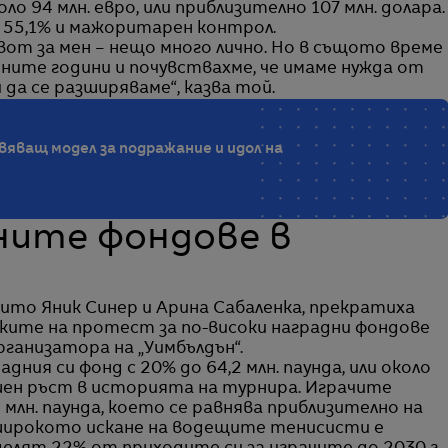
ло 94 млн. евро, или приблизително 107 млн. долара.
т 55,1% и мажоритарен контрол.
живот за мен – нещо много лично. Но в същото време
дните години и почувствахме, че имаме нужда от
 да се разширяваме“, казва той.
овяващ модел за подражание и идол на
ните фондове в
ито Яник Синер и Арина Сабаленка, прекратиха
ките на протест за по-високи наградни фондове
организатора на „Уимбълдън“.
адния си фонд с 20% до 64,2 млн. паунда, или около
ишен ръст в историята на турнира. Играчите
 млн. паунда, което се равнява приблизително на
широкото искане на водещите тенисисти е