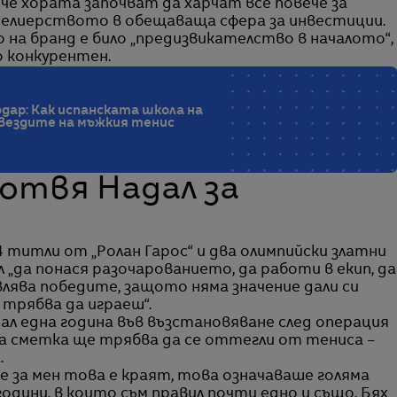
че хората започват да харчат все повече за
елиерството в обещаваща сфера за инвестиции.
о на бранд е било „предизвикателство в началото“,
 конкурентен.
Ходар: Как испанската школа на
звездите на мъжкия тенис
отвя Надал за
 титли от „Ролан Гарос“ и два олимпийски златни
ил „да понася разочарованието, да работи в екип, да
авлява победите, защото няма значение дали си
 трябва да играеш“.
карал една година във възстановяване след операция
йна сметка ще трябва да се оттегли от тениса –
.
че за мен това е краят, това означаваше голяма
одини, в които съм правил почти едно и също. Бях