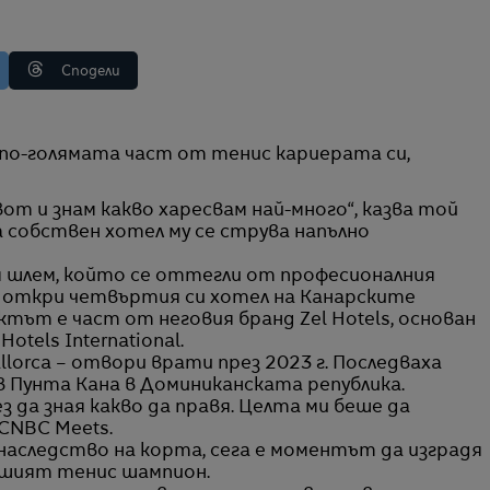
Сподели
от и знам какво харесвам най-много“, казва той
собствен хотел му се струва напълно
 шлем, който се оттегли от професионалния
ро откри четвъртия си хотел на Канарските
тът е част от неговия бранд Zel Hotels, основан
otels International.
lorca – отвори врати през 2023 г. Последваха
в Пунта Кана в Доминиканската република.
з да зная какво да правя. Целта ми беше да
 CNBC Meets.
 наследство на корта, сега е моментът да изградя
ившият тенис шампион.