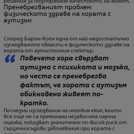
решения за подобряване качеството на живот.
Пренебрегваният проблем:
физическото здраве на хората с
аутизъм
Според Барон-Коен една от най-недостатъчно
изследваните области е физическото здраве на
хората от аутистичния спектър:
Повечето хора свързват
аутизма с психиката и мозъка,
но често се пренебрегва
фактът, че хората с аутизъм
обикновено живеят по-
кратко.
Последни изследвания на неговия екип, които
все още не са преминали независима научна
оценка, показват значително по-висок риск от
сърдечносъдови заболявания при хората с