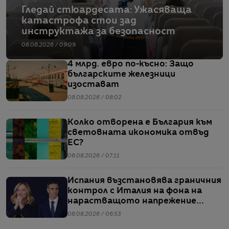
Гледай стюардесата: Ужасяваща
катастрофа стои зад
инструктажа за безопасност
08.08.2026 / 09:09
4 млрд. евро по-късно: Защо
българските железници
изостават
08.08.2026 / 08:02
Колко отворена е България към
световната икономика отвъд
ЕС?
08.08.2026 / 07:11
Испания възстановява граничния
контрол с Италия на фона на
нарастващото напрежение
заради мигрантите
08.08.2026 / 06:53