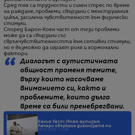
Сред тях са трудности и силен стрес по време
на раждане, проблеми, свързани с менструалния
цикъл, засилена чувствителност към физически
стимули.
Според Барон-Коен част от тези проблеми
може да са свързани със
свръхчувствителността към сетивни стимули,
но е възможно да играят роля и хормонални
фактори.
Диалогът с аутистичната
общност променя темите,
върху които насочваме
вниманието си, както и
проблемите, които дълго
време са били пренебрегвани.
Кание Уест: Имам аутизъм.
Лекари объркаха диагнозата ми
06.02.2025 / 11:46