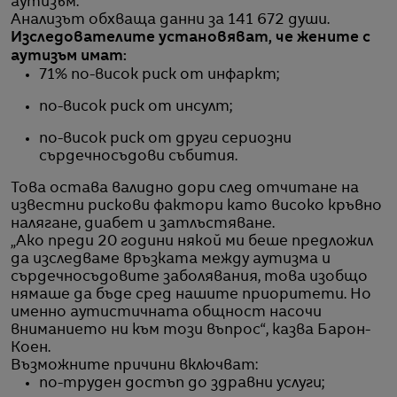
аутизъм.
Анализът обхваща данни за 141 672 души.
Изследователите установяват, че жените с
аутизъм имат:
71% по-висок риск от инфаркт;
по-висок риск от инсулт;
по-висок риск от други сериозни
сърдечносъдови събития.
Това остава валидно дори след отчитане на
известни рискови фактори като високо кръвно
налягане, диабет и затлъстяване.
„Ако преди 20 години някой ми беше предложил
да изследваме връзката между аутизма и
сърдечносъдовите заболявания, това изобщо
нямаше да бъде сред нашите приоритети. Но
именно аутистичната общност насочи
вниманието ни към този въпрос“, казва Барон-
Коен.
Възможните причини включват:
по-труден достъп до здравни услуги;