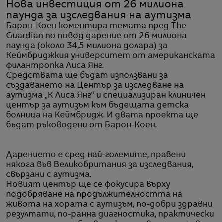
Нова инвестиция от 26 милиона
паунда за изследвания на аутизма
Барон-Коен коментира темата пред The
Guardian по повод дарение от 26 милиона
паунда (около 34,5 милиона долара) за
Кеймбриджкия университет от американската
филантропка Лиса Янг.
Средствата ще бъдат използвани за
създаването на Център за изследване на
аутизма „К Лиса Янг“ и специализиран клиничен
център за аутизъм към бъдещата детска
болница на Кеймбридж. И двата проекта ще
бъдат ръководени от Барон-Коен.
Дарението е сред най-големите, правени
някога във Великобритания за изследвания,
свързани с аутизма.
Новият център ще се фокусира върху
подобряване на продължителността на
живота на хората с аутизъм, по-добри здравни
резултати, по-ранна диагностика, практически