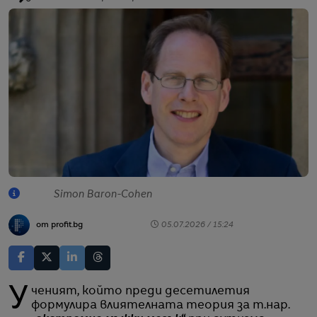
Simon Baron-Cohen
от profit.bg
05.07.2026 / 15:24
Ученият, който преди десетилетия
формулира влиятелната теория за т.нар.