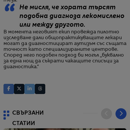
теза:
Не мисля, че хората търсят
подобна диагноза лекомислено
или между другото.
В момента неговият екип провежда пилотно
изследване дали общопрактикуващите лекари
могат да диагностицират аутизъм със същата
точност като специализираните центрове.
Според него подобен подход би могъл „буквално
за една нощ да съкрати чакащите списъци за
диагностика.“
СВЪРЗАНИ
СТАТИИ