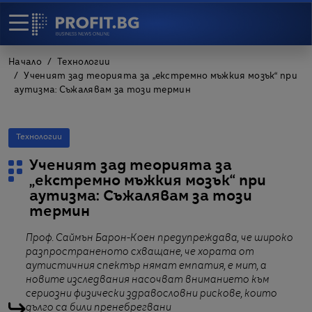
Начало
Технологии
Ученият зад теорията за „екстремно мъжкия мозък“ при
аутизма: Съжалявам за този термин
Технологии
Ученият зад теорията за
„екстремно мъжкия мозък“ при
аутизма: Съжалявам за този
термин
Проф. Саймън Барон-Коен предупреждава, че широко
разпространеното схващане, че хората от
аутистичния спектър нямат емпатия, е мит, а
новите изследвания насочват вниманието към
сериозни физически здравословни рискове, които
дълго са били пренебрегвани