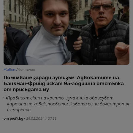
Живот
/
Компании
Г
Помилване заради аутизъм: Адвокатите на
К
Банкман-Фрийд искат 95-годишна отстъпка
п
от присъдата му
от
Правният екип на крипто-измамника обрисуват
картина на човек, посветил живота си на филантропия
и смирение
от profit.bg -
28.02.2024 / 07:51