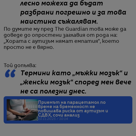
лесно можеха да бъдат
разбрани погрешно и за това
наистина съжалявам.
По думите му пред The Guardian това може да
доведе до опростени заглавия от рода на:
„Хората с аутизъм нямат емпатия“, което
просто не е вярно.
Той допълва:
Термини като „мъжки мозък“ и
„женски мозък“ според мен вече
не са полезни днес.
Приемът на парацетамол по
време на бременност не
повишава риска от аутизъм и
СДВХ, сочи анализ
10.11.2025 / 10:14