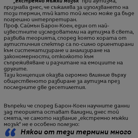
„екстремно мъжки мозък“
при аутизма,
признава днес, че съжалява за използването на
този термин, тъй като той лесно може да бъде
погрешно интерпретиран.
Проф. Саймън Барон-Коен, един от най-
известните изследователи на аутизма в света,
развива теорията, според която хората от
аутистичния спектър са по-силно ориентирани
към систематизиране и анализиране на
закономерности, отколкото към
съпреживяване и разчитане на емоциите на
другите.
Тази концепция оказва огромно влияние върху
общественото разбиране за аутизма през
последните две десетилетия.
Въпреки че според Барон-Коен научните данни
зад теорията остават валидни, днес той
смята, че самото название „екстремно мъжки
мозък“ не е особено полезно:
Някои от тези термини много