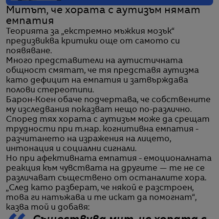
Митът, че хората с аутизъм нямат
емпатия
Теорията за „екстремно мъжкия мозък“
предизвиква критики още от самото си
появяване.
Много представители на аутистичната
общност смятат, че тя представя аутизма
като дефицит на емпатия и затвърждава
полови стереотипи.
Барон-Коен обаче подчертава, че собствените
му изследвания показват нещо по-различно.
Според тях хората с аутизъм може да срещат
трудности при т.нар. когнитивна емпатия -
разчитането на изражения на лицето,
интонация и социални сигнали.
Но при афективната емпатия - емоционалната
реакция към чувствата на другите — те не се
различават съществено от останалите хора.
„След като разберат, че някой е разстроен,
това ги натъжава и те искат да помогнат“,
казва той и добавя: