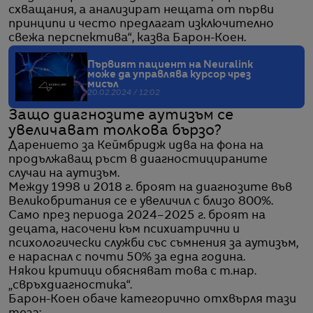
схващания, а анализират нещата от първи
принципи и често предлагат изключително
свежа перспектива“, казва Барон-Коен.
Първият пациент на Neuralink
може да управлява курсор чрез
мисъл
20.02.2024 / 12:02
Защо диагнозите аутизъм се
увеличават толкова бързо?
Дарението за Кеймбридж идва на фона на
продължаващ ръст в диагностицираните
случаи на аутизъм.
Между 1998 и 2018 г. броят на диагнозите във
Великобритания се е увеличил с близо 800%.
Само през периода 2024–2025 г. броят на
децата, насочени към психиатрични и
психологически служби със съмнения за аутизъм,
е нараснал с почти 50% за една година.
Някои критици обясняват това с т.нар.
„свръхдиагностика“.
Барон-Коен обаче категорично отхвърля тази