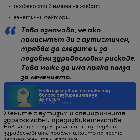
особености в начина на живот;
генетични фактори.
Това означава, че ако
пациентът ви е аутистичен,
трябва да следите и за
подобни здравословни рискове.
Това може да има пряка полза
за лечението.
Ново изследване поставя под
въпрос разбиранията за
аутизъм
06.10.2025 / 12:10
Жените с аутизъм и специфичните
здравословни предизвикателства
Новият център вероятно ще изследва и
здравословните проблеми, които по-често
засягат жените с аутизъм.