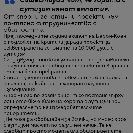
Съществува мит, че хората с
аутизъм нямат емпатия.
От спорни генетични проекти към
по-тясно сътрудничество с
общността
През последните години екипът на Барон-Коен
е подложен на критики заради проект за
секвениране на геномите на 10 000 души с
аутизъм.
След двугодишни консултации с представители
на аутистичната общност проектът в крайна
сметка беше прекратен.
Според учения това е довело до важна промяна
в начина, по който се планират научните
изследвания.
Днес много по-голям акцент се поставя върху
ранното включване на хората с аутизъм при
определянето на изследователските
приоритети.
„Не мога да обобщавам за всички, но много хора
с аутизъм мислят по различен начин. Те не
следват просто модата или общоприетите