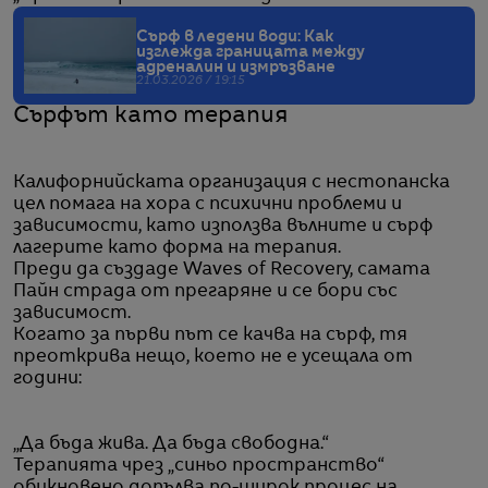
Сърф в ледени води: Как
изглежда границата между
адреналин и измръзване
21.03.2026 / 19:15
Сърфът като терапия
Калифорнийската организация с нестопанска
цел помага на хора с психични проблеми и
зависимости, като използва вълните и сърф
лагерите като форма на терапия.
Преди да създаде Waves of Recovery, самата
Пайн страда от прегаряне и се бори със
зависимост.
Когато за първи път се качва на сърф, тя
преоткрива нещо, което не е усещала от
години:
„Да бъда жива. Да бъда свободна.“
Терапията чрез „синьо пространство“