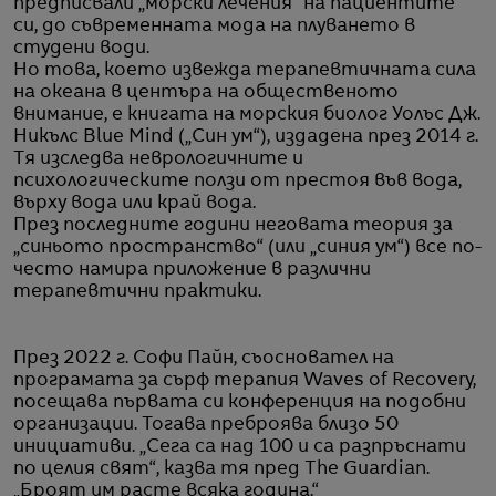
предписвали „морски лечения“ на пациентите
си, до съвременната мода на плуването в
студени води.
Но това, което извежда терапевтичната сила
на океана в центъра на общественото
внимание, е книгата на морския биолог Уолъс Дж.
Никълс Blue Mind („Син ум“), издадена през 2014 г.
Тя изследва неврологичните и
психологическите ползи от престоя във вода,
върху вода или край вода.
През последните години неговата теория за
„синьото пространство“ (или „синия ум“) все по-
често намира приложение в различни
терапевтични практики.
През 2022 г. Софи Пайн, съосновател на
програмата за сърф терапия Waves of Recovery,
посещава първата си конференция на подобни
организации. Тогава преброява близо 50
инициативи. „Сега са над 100 и са разпръснати
по целия свят“, казва тя пред The Guardian.
„Броят им расте всяка година.“