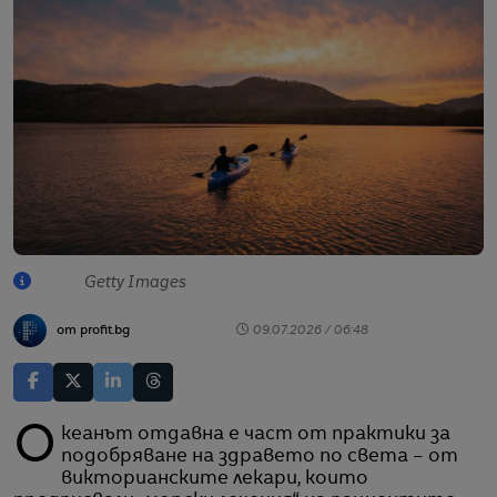
Getty Images
от profit.bg
09.07.2026 / 06:48
Океанът отдавна е част от практики за
подобряване на здравето по света – от
викторианските лекари, които