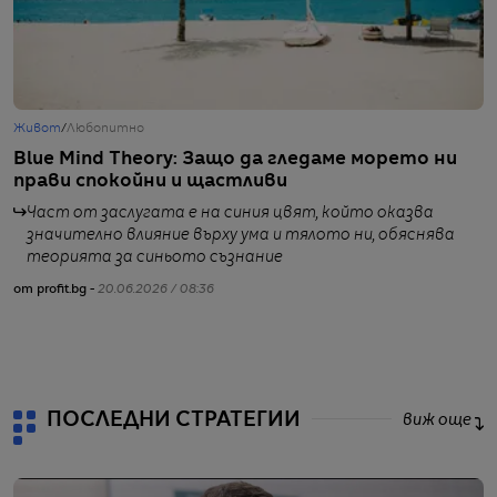
Живот
/
Любопитно
Т
Blue Mind Theory: Защо да гледаме морето ни
О
прави спокойни и щастливи
В
Част от заслугата е на синия цвят, който оказва
значително влияние върху ума и тялото ни, обяснява
теорията за синьото съзнание
от profit.bg -
20.06.2026 / 08:36
от
ПОСЛЕДНИ СТРАТЕГИИ
виж още