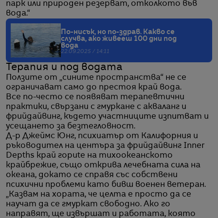
парк или природен резерват, отколкото във
вода.“
По-нисък, но по-здрав. Какво се
случва, ако живееш 100 дни под
вода
22.09.2025 / 14:11
Терапия и под водата
Ползите от „сините пространства“ не се
ограничават само до престоя край вода.
Все по-често се появяват терапевтични
практики, свързани с гмуркане с акваланг и
фрийдайвинг, където участниците изпитват и
усещането за безтегловност.
Д-р Джеймс Юнг, психиатър от Калифорния и
ръководител на центъра за фрийдайвинг Inner
Depths край гориte на тихоокеанското
крайбрежие, също открива лечебната сила на
океана, докато се справя със собствени
психични проблеми като бивш военен ветеран.
„Казвам на хората, че целта е просто да се
научат да се гмуркат свободно. Ако го
направят, ще извършат и работата, която