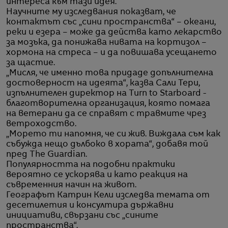
интереса към тази идея.
Научните му изследвания показват, че
контактът със „сини пространства“ – океани,
реки и езера – може да действа като лекарство
за мозъка, да понижава нивата на кортизол –
хормона на стреса – и да повишава усещането
за щастие.
„Мисля, че именно това придаде допълнителна
достоверност на идеята“, казва Сали Тери,
изпълнителен директор на Turn to Starboard -
благотворителна организация, която помага
на ветерани да се справят с травмите чрез
ветроходство.
„Морето ти напомня, че си жив. Виждала съм как
събужда нещо дълбоко в хората“, добавя той
пред The Guardian.
Популярността на подобни практики
вероятно се ускорява и като реакция на
съвременния начин на живот.
Географът Катрин Кели изследва темата от
десетилетия и консултира държавни
инициативи, свързани със „сините
пространства“.