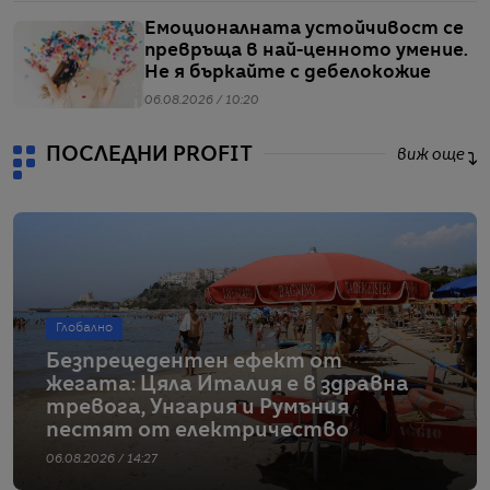
Емоционалната устойчивост се
превръща в най-ценното умение.
Не я бъркайте с дебелокожие
06.08.2026 / 10:20
ПОСЛЕДНИ PROFIT
виж още
Глобално
Безпрецедентен ефект от
жегата: Цяла Италия е в здравна
тревога, Унгария и Румъния
пестят от електричество
06.08.2026 / 14:27