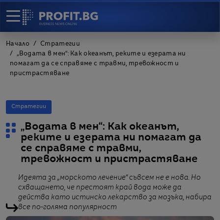
Начало
Стратегии
„Водата в мен“: Как океанът, реките и езерата ни
помагат да се справяме с травми, тревожност и
пристрастяване
Стратегии
„Водата в мен“: Как океанът,
реките и езерата ни помагат да
се справяме с травми,
тревожност и пристрастяване
Идеята за „морското лечение“ съвсем не е нова. Но
схващането, че престоят край вода може да
действа като истинско лекарство за мозъка, набира
все по-голяма популярност