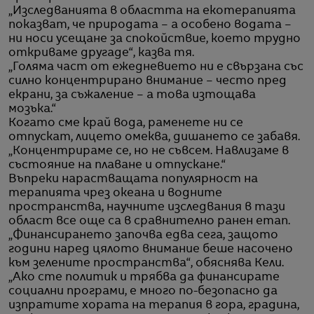
„Изследванията в областта на екотерапията
показват, че природата – а особено водата –
ни носи усещане за спокойствие, което трудно
откриваме другаде“, казва тя.
„Голяма част от ежедневието ни е свързана със
силно концентрирано внимание – често пред
екрани, за съжаление – а това изтощава
мозъка.“
Когато сме край вода, раменете ни се
отпускат, лицето омеква, дишането се забавя.
„Концентрираме се, но не съвсем. Навлизаме в
състояние на плаване и отпускане.“
Въпреки нарастващата популярност на
терапията чрез океана и водните
пространства, научните изследвания в тази
област все още са в сравнително ранен етап.
„Финансирането започва едва сега, защото
години наред цялото внимание беше насочено
към зелените пространства“, обяснява Кели.
„Ако сте политик и трябва да финансирате
социални програми, е много по-безопасно да
изпратите хората на терапия в гора, градина,