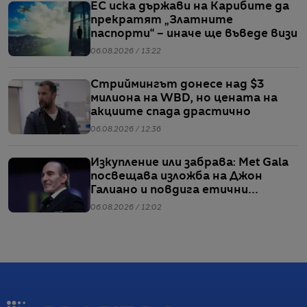
ЕС иска държави на Карибите да
прекратят „Златните
паспорти“ – иначе ще въведе визи
06.08.2026 / 13:22
Стриймингът донесе над $3
милиона на WBD, но цената на
акциите спада драстично
06.08.2026 / 12:36
Изкупление или забрава: Met Gala
посвещава изложба на Джон
Галиано и повдига етични
въпроси
06.08.2026 / 12:02