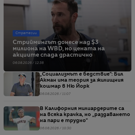
Стратегии
Стриймингът донесе над $3
милиона на WBD, но цената на
акциите спада драстично
06.08.2026 / 12:36
„Социализмът е бедствие“: Бил
Акман има теория за жилищния
кошмар в Ню Йорк
06.08.2026 / 11:07
В Калифорния милиардерите са
на всяка крачка, но „раздаването
на пари е трудно“
06.08.2026 / 10:30