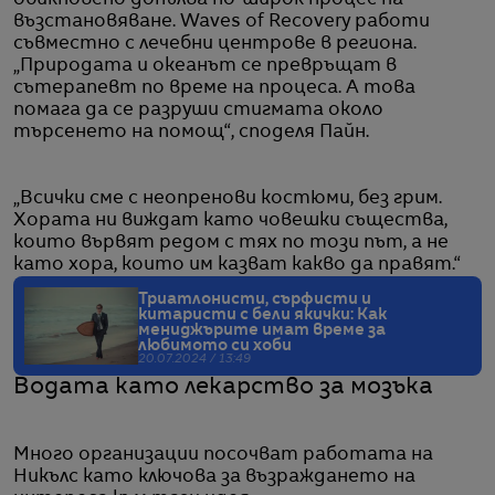
обикновено допълва по-широк процес на
възстановяване. Waves of Recovery работи
съвместно с лечебни центрове в региона.
„Природата и океанът се превръщат в
сътерапевт по време на процеса. А това
помага да се разруши стигмата около
търсенето на помощ“, споделя Пайн.
„Всички сме с неопренови костюми, без грим.
Хората ни виждат като човешки същества,
които вървят редом с тях по този път, а не
като хора, които им казват какво да правят.“
Триатлонисти, сърфисти и
китаристи с бели якички: Как
мениджърите имат време за
любимото си хоби
20.07.2024 / 13:49
Водата като лекарство за мозъка
Много организации посочват работата на
Никълс като ключова за възраждането на