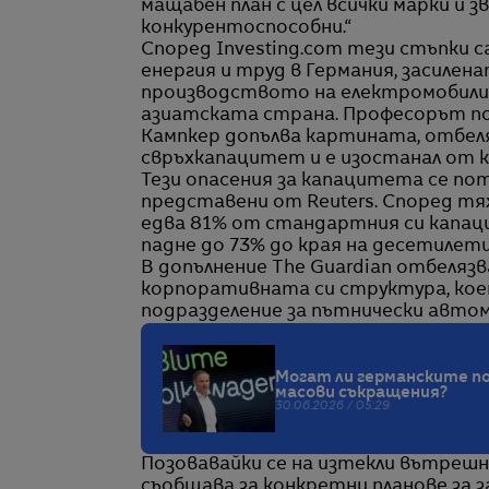
мащабен план с цел всички марки и з
конкурентоспособни.“
Според Investing.com тези стъпки с
енергия и труд в Германия, засилен
производството на електромобили, 
азиатската страна. Професорът п
Кампкер допълва картината, отбел
свръхкапацитет и е изостанал от к
Тези опасения за капацитета се пот
представени от Reuters. Според тя
едва 81% от стандартния си капацит
падне до 73% до края на десетилет
В допълнение The Guardian отбеляз
корпоративната си структура, кое
подразделение за пътнически автом
Могат ли германските по
масови съкращения?
30.06.2026 / 05:29
Позовавайки се на изтекли вътрешн
съобщава за конкретни планове за 