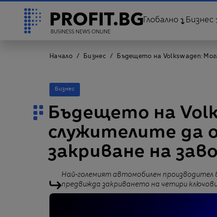
Глобално
Бизнес
Начало
Бизнес
Бъдещето на Volkswagen: Мог
Бизнес
Бъдещето на Volk
служителите да о
закриване на зав
Най-големият автомобилен производител в
предвижда закриването на четири ключови 