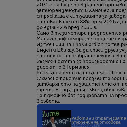
2031 г. да бъде прекратено производ
затворен заводът в Хановер, а през 
стряскаща е ситуацията за завода 
натоварване от 88% през 2026 г., с
до едва 42% през 2030 г.
Само в тези четири предприятия р
Magazin информира, че общите съкр
Източници на The Guardian потвържд
Емден и Цвикау. За да спаси други у
партньор от отбранителния сектор 
възможността за производство на м
директно в Германия.
Реализирането на този план обаче щ
Съгласно приетия през 60-те години 
затварянето на защитените от не
трети в надзорния съвет, обяснява
невъзможно без подкрепата на пр
в съвета.
Работи ли стратегията 
търпение за отговора
28.01.2026 / 11:38