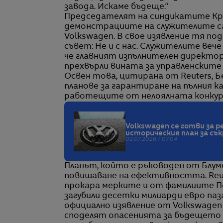
завода. Искаме бъдеще.“
Председателят на синдикатите Кри
демонстрациите на служителите са
Volkswagen. В свое изявление тя под
съвет: Не и с нас. Служителите вече 
че главният изпълнителен директор
прехвърли вината за управленскит
Освен това, цитирана от Reuters, Б
планове за гарантиране на пълния 
работещите от нелоялната конкур
Volkswagen се готви за 
историческия план за съ
02.07.2026 / 07:04
Планът, който е ръководен от Блуме
повишаване на ефективността. Reute
прокара мерките и от фамилиите По
загубили десетки милиарди евро паз
официално изявление от Volkswage
споделят опасенията за бъдещето