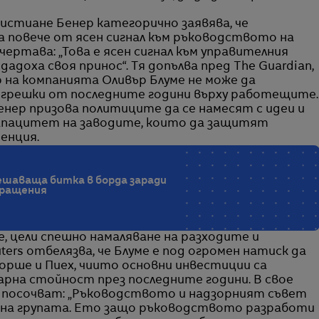
стиане Бенер категорично заявява, че
 повече от ясен сигнал към ръководството на
чертава: „Това е ясен сигнал към управителния
дадоха своя принос“. Тя допълва пред The Guardian,
 на компанията Оливър Блуме не може да
е грешки от последните години върху работещите.
енер призова политиците да се намесят с идеи и
капацитет на заводите, които да защитят
енция.
решаваща битка в борда заради
кращения
, цели спешно намаляване на разходите и
rs отбелязва, че Блуме е под огромен натиск да
рше и Пиех, чиито основни инвестиции са
арна стойност през последните години. В свое
n посочват: „Ръководството и надзорният съвет
 на групата. Ето защо ръководството разработи