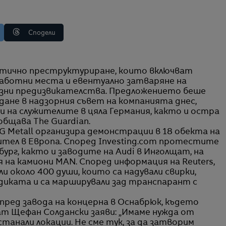
Сподели
работни места и евентуално затваряне на
иозни предизвикателства. Предложението беше
дане в надзорния съвет на компанията днес,
на служителите в цяла Германия, както и остра
бщава The Guardian.
G Metall организира демонстрации в 18 обекта на
тел в Европа. Според Investing.com протестите
ург, както и заводите на Audi в Инголщат, на
 на камиони MAN. Според информация на Reuters,
и около 400 души, които са надували свирки,
ндиката и са марширували зад транспарант с
ред завода на концерна в Оснабрюк, където
т Щефан Солдански заяви: „Имаме нужда от
станали локации. Не сме тук, за да затворим