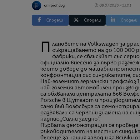
от profit.bg
09.07.2026 / 13:01
Сподели
Сподели
Сподели
Плановете на Volkswagen за драстично преструктуриране, които включват
съкращаването на до 100 000 
фабрики, се сблъскват със сер
официално внесено за първо разглеж
което доведе до мащабни протести 
конфронтация със синдикатите, съо
Най-големият германски профсъюз I
най-големия автомобилен производи
са обхванали централата във Волфсб
Porsche в Щутгарт и производителя
само във Волфсбург са демонстрирал
развявали са червени знамена на си
надпис „Силни заедно“.
Първата демонстрация се проведе п
ръководителят на местния синдика
бъдеще за нашия завод и за всички о