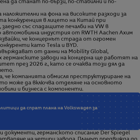
вена да станат по-бързи, по-стабилни и по-
а наложителни на фона на високите разходи за
ата конкуренция в лицето на Китай при
заедно със спадащите печалби на VW в
о автомобилна индустрия от RWTH Aachen Ахим
язвайки, че концернът страда от огромен
онкуренти като Tesla и BYD.
върждават от данни на Mobility Global,
х германските заводи на концерна ще работят на
ет през 2026 г., като се очаква този дял да
ието.
ва, че компанията обмисля преструктуриране на
то може да включва отделяне на основното
обили и бизнеса с компоненти.
литици да спрат плана на Volkswagen за
и документи, германското списание Der Spiegel
затваряне на четири завода. Планът предвижда до