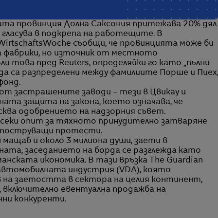
ската провинция Долна Саксония притежава 20% дял
 гласува в подкрепа на работещите. В
irtschaftsWoche съобщи, че провинцията може би
а фабрики, но източник от местното
 това пред Reuters, определяйки го като „пълни
да са разпределени между фамилиите Порше и Пиех
фонд.
а от застрашените заводи – тези в Цвикау и
ната защита на закона, което означава, че
сква одобрението на надзорния съвет.
секи опит за тяхното принудително затваряне
къпоструващи протести.
 мащаб и около 3 милиона души, заети в
ата, заседанието на борда се разглежда като
анската икономика. В тази връзка The Guardian
автомобилната индустрия (VDA), която
в на заетостта в сектора на целия континент,
“, включително евентуална продажба на
нни конкуренти.