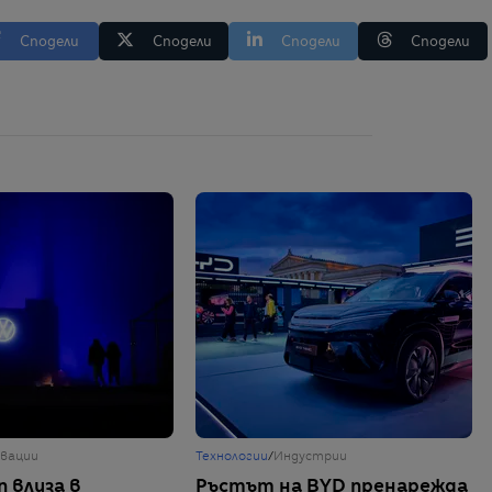
Сподели
Сподели
Сподели
Сподели
вации
Технологии
/
Индустрии
 влиза в
Ръстът на BYD пренарежда