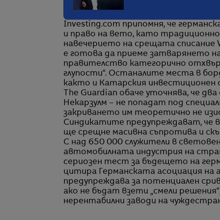
Investing.com припомня, че герман
и право на вето, като традиционно
навечерието на срещата списание W
е готова да приеме затварянето н
правителство категорично отхвърли
глупости“. Останалите места в бор
както и Катарския инвестиционен 
The Guardian обаче уточнява, че дв
Некарзулм – не попадат под специал
закриването им теоретично не изи
Синдикатите предупреждават, че в
ще срещне масивна съпротива и с
С над 650 000 служители в световен
автомобилната индустрия на стран
сериозен тест за бъдещето на герм
цитира Германската асоциация на 
предупреждава за потенциален сри
ако не бъдат взети „смели решения
нерентабилни заводи на чуждестра