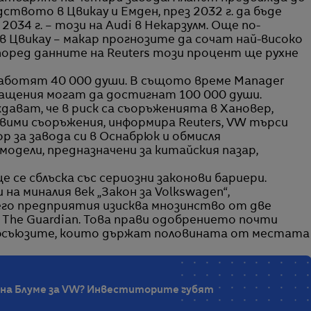
ството в Цвикау и Емден, през 2032 г. да бъде
2034 г. – този на Audi в Некарзулм. Още по-
в Цвикау – макар прогнозите да сочат най-високо
поред данните на Reuters този процент ще рухне
аботят 40 000 души. В същото време Manager
ащения могат да достигнат 100 000 души.
ават, че в риск са съоръженията в Хановер,
язвими съоръжения, информира Reuters, VW търси
за завода си в Оснабрюк и обмисля
одели, предназначени за китайския пазар,
е се сблъска със сериозни законови бариери.
на миналия век „Закон за Volkswagen“,
го предприятия изисква мнозинство от две
 The Guardian. Това прави одобрението почти
офсъюзите, които държат половината от местата
на Блуме за VW? Инвеститорите губят