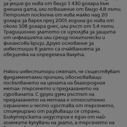
за унция до нива от близо 1 430 долара към
днешна дата, или повишение от близо 4.8 пъти.
Петролът поскъпна от нива малко над 20
долара за барел през 2001 година до нива от
около 108 долара днес, или ръст от 5.4 пъти.
Традиционно златото се използва за защита
от инфлацията или срещу политически и
финансови кризи. Друго основание за
инвестиции в злато са очакванията за
обезценка на определена валута.
Някои инвеститори смятат, че съществуват
фундаментални причини, обосноваващи
поскъпването на цената на благородния
метал- търсенето и предлагането на
суровината. С други думи ръстът на
предлагането на метала е относително
ограничен и често изостава от търсенето,
стимулирано от развиващи се страни.
Бижутерската индустрия е един от най-
големите купувачи на злато, а търсенето на