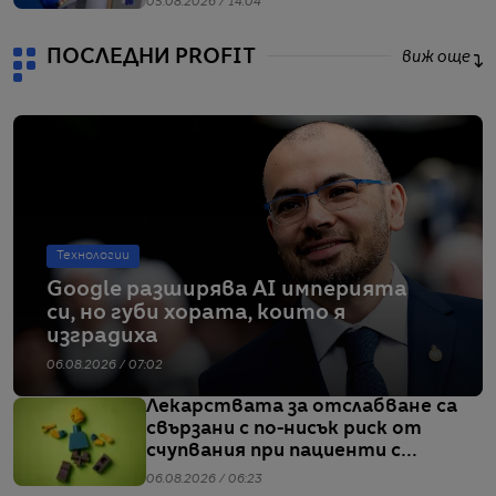
05.08.2026 / 14:04
ПОСЛЕДНИ PROFIT
виж още
Технологии
Google разширява AI империята
си, но губи хората, които я
изградиха
06.08.2026 / 07:02
Лекарствата за отслабване са
свързани с по-нисък риск от
счупвания при пациенти с
диабет, сочи проучване
06.08.2026 / 06:23