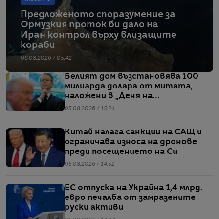
Предложеното споразумение за
Ормузкия проток би дало на
Иран контрол върху влизащите
кораби
06.08.2026 / 05:42
Белият дом възстановява 100
милиарда долара от митата,
наложени в „Деня на
освобождението“
05.08.2026 / 15:24
Китай налага санкции на САЩ и
ограничава износа на дронове
преди посещението на Си
05.08.2026 / 14:52
ЕС отпуска на Украйна 1,4 млрд.
евро печалба от замразените
руски активи