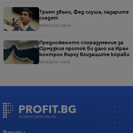
Тръмп звъни, Фед слуша, пазарите
следят
06.08.2026 / 06:04
Предложеното споразумение за
Ормузкия проток би дало на Иран
контрол върху влизащите кораби
06.08.2026 / 05:42