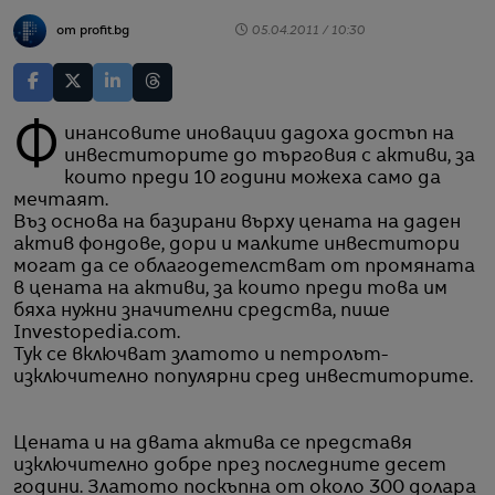
от profit.bg
05.04.2011 / 10:30
Финансовите иновации дадоха достъп на
инвеститорите до търговия с активи, за
които преди 10 години можеха само да
мечтаят.
Въз основа на базирани върху цената на даден
актив фондове, дори и малките инвеститори
могат да се облагодетелстват от промяната
в цената на активи, за които преди това им
бяха нужни значителни средства, пише
Investopedia.com.
Тук се включват златото и петролът-
изключително популярни сред инвеститорите.
Цената и на двата актива се представя
изключително добре през последните десет
години. Златото поскъпна от около 300 долара