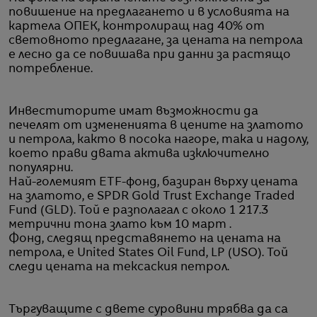
повишение на предлагането и в условията на
картела ОПЕК, контролиращ над 40% от
световното предлагане, за цената на петрола
е лесно да се повишава при данни за растящо
потребление.
Инвеститорите имат възможности да
печелят от измененията в цените на златото
и петрола, както в посока нагоре, така и надолу,
което прави двата актива изключително
популярни.
Най-големият ETF-фонд, базиран върху цената
на златото, е SPDR Gold Trust Exchange Traded
Fund (GLD). Той е разполагал с около 1 217.3
метрични тона злато към 10 март .
Фонд, следящ представянето на цената на
петрола, е United States Oil Fund, LP (USO). Той
следи цената на тексаския петрол.
Търгуващите с двете суровини трябва да са