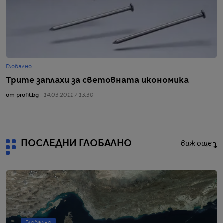
Глобално
Г
Трите заплахи за световната икономика
С
от profit.bg -
14.03.2011 / 13:30
от
ПОСЛЕДНИ ГЛОБАЛНО
виж още
Глобално