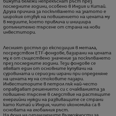
бижута бележи непрекъснат ръст през
последните години, особено в Индия и Китай.
Друга причина за поскъпването на златото е
широкия отзвук на повишението на цената му
в медиите, което привлича и инициира
допълнително търсене от страна на нови
инвеститори.
Лесният достъп до експозиция в метала,
посредством ETF-фондове, базирани на цената
му, е от съществено значение за поскъпването
през последните години. Тези фондове се
явяват един от основните купувачи на
суровината и сериозни играчи при определяне
на цената му на стоковите пазари.
Инвеститорите в петрол пък най-често
оправдават решението си с очакванията за
повишено търсене в следствие на растящите
енергийни нужди на развиващите се страни
като Китай и Индия, чиито икономика са в
основата на глобалния ръст.
На фона на ограничените възможности за