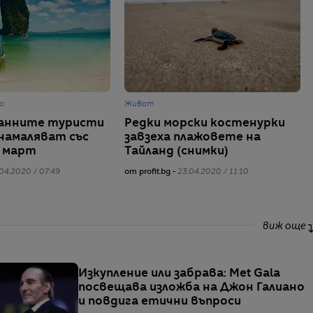
о
Живот
анните туристи
Редки морски костенурки
 намаляват със
завзеха плажовете на
з март
Тайланд (снимки)
04.2020 / 07:49
от profit.bg -
23.04.2020 / 11:10
виж още
Изкупление или забрава: Met Gala
посвещава изложба на Джон Галиано
и повдига етични въпроси