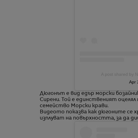
A post shared by N
Apr 
Дюгонът е вид едър морски бозайни
Сирени. Той е единственият оцеля
семейство Морски крави.
Видеото показва как дюгоните се х
изплуват на повърхността, за да диш