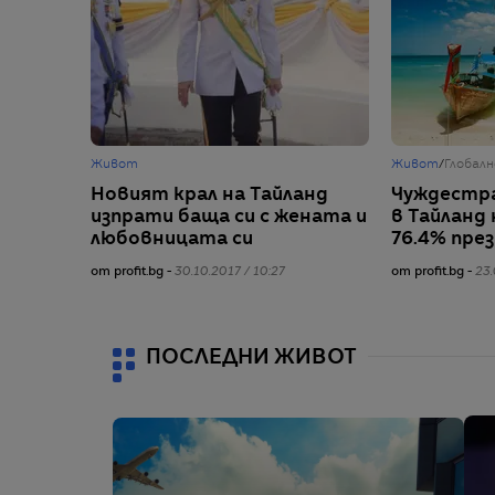
Живот
Живот
/
Глобалн
Новият крал на Тайланд
Чуждестр
изпрати баща си с жената и
в Тайланд
любовницата си
76.4% пре
от profit.bg -
30.10.2017 / 10:27
от profit.bg -
23.
ПОСЛЕДНИ ЖИВОТ