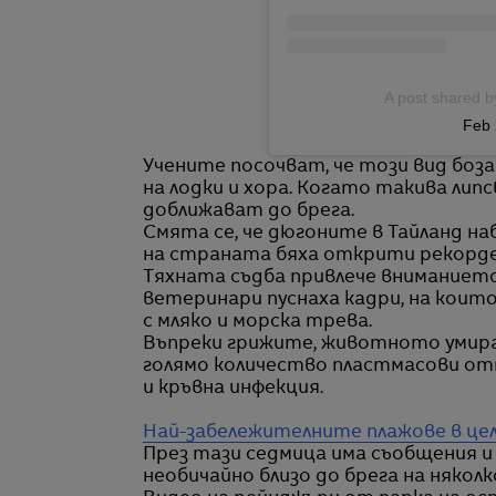
A post shared 
Feb 
Учените посочват, че този вид боз
на лодки и хора. Когато такива липс
доближават до брега.
Смята се, че дюгоните в Тайланд н
на страната бяха открити рекорден
Тяхната съдба привлече вниманието
ветеринари пуснаха кадри, на които
с мляко и морска трева.
Въпреки грижите, животното умира
голямо количество пластмасови отп
и кръвна инфекция.
Най-забележителните плажове в це
През тази седмица има съобщения и 
необичайно близо до брега на някол