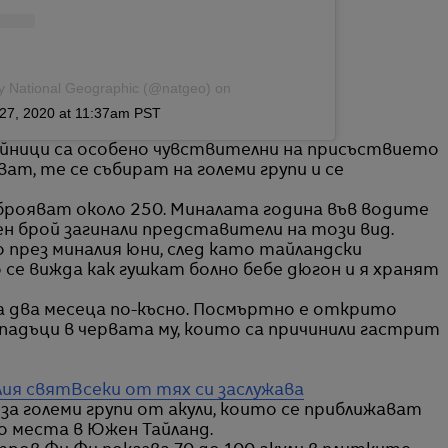
by National Geographic (@natgeo)
on
27, 2020 at 11:37am PST
айници са особено чувствителни на присъствието
ват, те се събират на големи групи и се
аброяват около 250. Миналата година във водите
 брой загинали представители на този вид.
 през миналия юни, след като тайландски
 се вижда как гушкат болно бебе дюгон и я хранят
 два месеца по-късно. Посмъртно е открито
адъци в червата му, които са причинили гастрит
лия свят
Всеки от тях си заслужава
за големи групи от акули, които се приближават
ко места в Южен Тайланд.