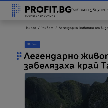
Глобално
Бизнес
Начало
Живот
Легендарно животно от вида
Живот
Легендарно живо
забелязаха край 