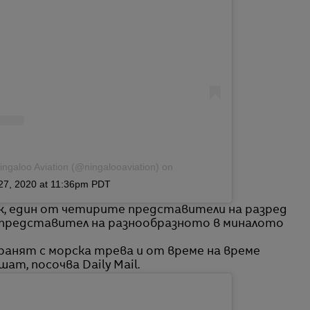
ingaloo Aviation (@ningalooaviation)
on
27, 2020 at 11:36pm PDT
к, един от четирите представители на разред
л представител на разнообразното в миналото
ранят с морска трева и от време на време
ат, посочва Daily Mail.