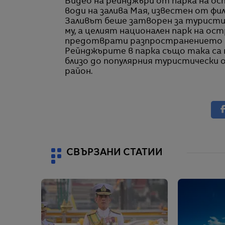
Видео на рейнджъри от парка на ост
води на залива Мая, известен от фи
Заливът беше затворен за туристи п
му, а целият национален парк на ос
предотврати разпространението н
Рейнджърите в парка също така са п
близо до популярния туристически о
район.
СВЪРЗАНИ СТАТИИ