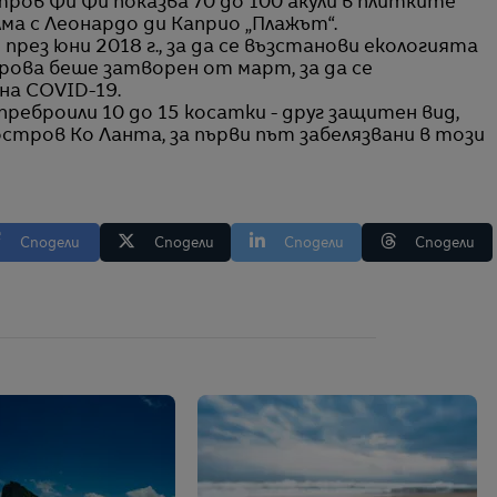
ров Фи Фи показва 70 до 100 акули в плитките
лма с Леонардо ди Каприо „Плажът“.
рез юни 2018 г., за да се възстанови екологията
трова беше затворен от март, за да се
а COVID-19.
реброили 10 до 15 косатки - друг защитен вид,
стров Ко Ланта, за първи път забелязвани в този
Сподели
Сподели
Сподели
Сподели