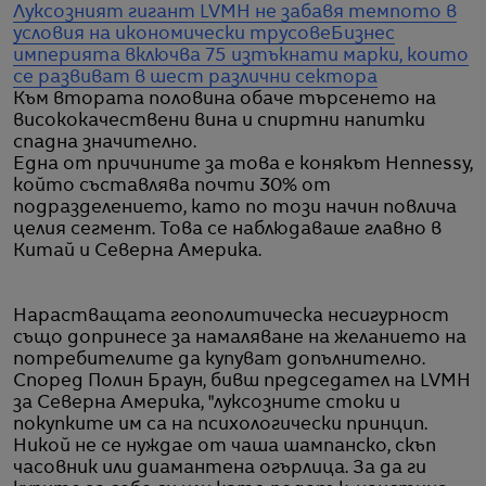
Луксозният гигант LVMH не забавя темпото в
условия на икономически трусове
Бизнес
империята включва 75 изтъкнати марки, които
се развиват в шест различни сектора
Към втората половина обаче търсенето на
висококачествени вина и спиртни напитки
спадна значително.
Една от причините за това е конякът Hennessy,
който съставлява почти 30% от
подразделението, като по този начин повлича
целия сегмент. Това се наблюдаваше главно в
Китай и Северна Америка.
Нарастващата геополитическа несигурност
също допринесе за намаляване на желанието на
потребителите да купуват допълнително.
Според Полин Браун, бивш председател на LVMH
за Северна Америка, "луксозните стоки и
покупките им са на психологически принцип.
Никой не се нуждае от чаша шампанско, скъп
часовник или диамантена огърлица. За да ги