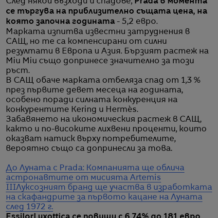
След някои възходи и спадове,
Prada в момента
се търгува на приблизително същата цена, на
която започна годината
- 5,2 евро.
Марката изпитва известни затруднения в
САЩ, но те са компенсирани от силни
резултати в Европа и Азия. Бързият растеж на
Miu Miu също допринесе значително за този
ръст.
В САЩ обаче марката отбеляза спад от 1,3 %
през първите девет месеца на годината,
особено поради силната конкуренция на
конкурентите Kering и Hermès.
Забавянето на икономическия растеж в САЩ,
както и по-високите лихвени проценти, които
оказват натиск върху потребителите,
вероятно също са допринесли за това.
До Луната с Prada: Компанията ще облича
астронавтите от мисията Artemis
III
Луксозният бранд ще участва в изработката
на скафандрите за първото кацане на Луната
след 1972 г.
EssilorLuxottica се повиши с 6,74% до 181 евро