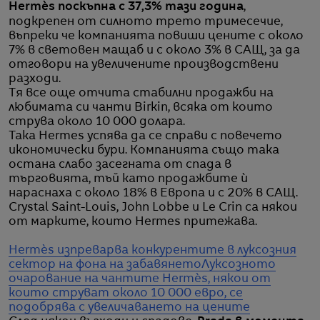
Hermès поскъпна с 37,3% тази година
,
подкрепен от силното трето тримесечие,
въпреки че компанията повиши цените с около
7% в световен мащаб и с около 3% в САЩ, за да
отговори на увеличените производствени
разходи.
Тя все още отчита стабилни продажби на
любимата си чанти Birkin, всяка от които
струва около 10 000 долара.
Така Hermes успява да се справи с повечето
икономически бури. Компанията също така
остана слабо засегната от спада в
търговията, тъй като продажбите ѝ
нараснаха с около 18% в Европа и с 20% в САЩ.
Crystal Saint-Louis, John Lobbe и Le Crin са някои
от марките, които Hermes притежава.
Hermès изпреварва конкурентите в луксозния
сектор на фона на забавянето
Луксозното
очарование на чантите Hermès, някои от
които струват около 10 000 евро, се
подобрява с увеличаването на цените