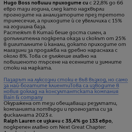
Hugo Boss повиши приходите си
с 22,8% до 66
евро тази година, след като надхвърли
прогнозите на анализаторите през третото
тримесечие, а приходите ѝ се увеличиха с 15%
на годишна база.
Растежът в Китай беше доста силен, a
допълнителна подкрепа оказа и скокът от 25%
в дигиталните ѝ канали, докато приходите от
магазини за продажба на дребно нараснаха с
около 8%. Това се дължеше главно на
повишеното търсене на есенните и зимните
стоки на марката.
Пазарът на луксозни стоки е във възход, но само
за най-богатите клиенти
Това са изводите в
новия доклад на консултантската компания
Bain & company
Окуражена от тези обещаващи резултати,
компанията потвърди и прогнозата си за
фискалната 2023 г.
Ralph Lauren се изкачи с 35,4% до 133 евро
,
подкрепен главно от Next Great Chapter: