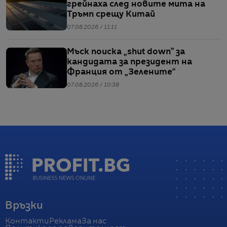
грейнаха след новите мита на
Тръмп срещу Китай
07.08.2026 / 11:11
Мъск поиска „shut down” за
кандидата за президент на
Франция от „Зелените“
07.08.2026 / 10:38
Връзки
Контакти
Реклама
За нас