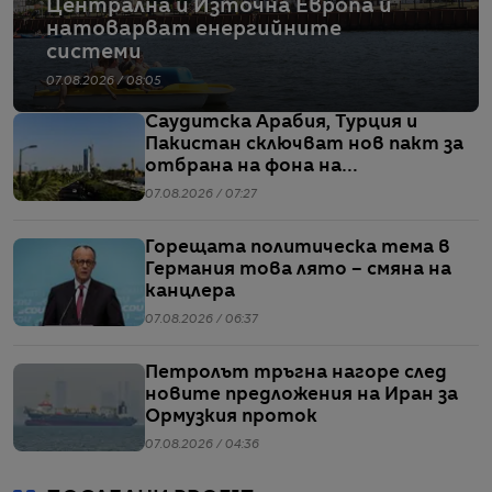
Централна и Източна Европа и
натоварват енергийните
системи
07.08.2026 / 08:05
Саудитска Арабия, Турция и
Пакистан сключват нов пакт за
отбрана на фона на
напрежението между САЩ и Иран
07.08.2026 / 07:27
Горещата политическа тема в
Германия това лято – смяна на
канцлера
07.08.2026 / 06:37
Петролът тръгна нагоре след
новите предложения на Иран за
Ормузкия проток
07.08.2026 / 04:36