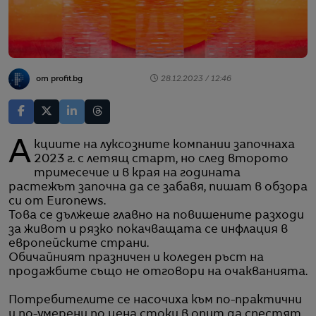
от profit.bg
28.12.2023 / 12:46
Акциите на луксозните компании започнаха
2023 г. с летящ старт, но след второто
тримесечие и в края на годината
растежът започна да се забавя, пишат в обзора
си от Euronews.
Това се дължеше главно на повишените разходи
за живот и рязко покачващата се инфлация в
европейските страни.
Обичайният празничен и коледен ръст на
продажбите също не отговори на очакванията.
Потребителите се насочиха към по-практични
и по-умерени по цена стоки в опит да спестят