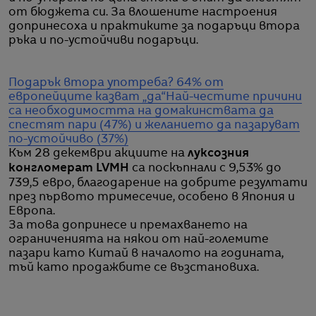
от бюджета си. За влошените настроения
допринесоха и практиките за подаръци втора
ръка и по-устойчиви подаръци.
Подарък втора употреба? 64% от
европейците казват „да“
Най-честите причини
са необходимостта на домакинствата да
спестят пари (47%) и желанието да пазаруват
по-устойчиво (37%)
Към 28 декември акциите на
луксозния
конгломерат LVMH
са поскъпнали с 9,53% до
739,5 евро, благодарение на добрите резултати
през първото тримесечие, особено в Япония и
Европа.
За това допринесе и премахването на
ограниченията на някои от най-големите
пазари като Китай в началото на годината,
тъй като продажбите се възстановиха.