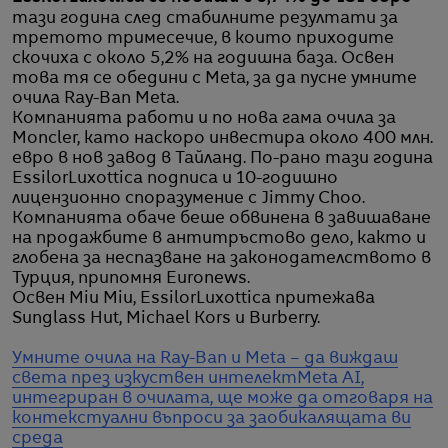
тази година след стабилните резултати за
третото тримесечие, в които приходите
скочиха с около 5,2% на годишна база. Освен
това тя се обедини с Meta, за да пусне умните
очила Ray-Ban Meta.
Компанията работи и по нова гама очила за
Moncler, като наскоро инвестира около 400 млн.
евро в нов завод в Тайланд. По-рано тази година
EssilorLuxottica подписа и 10-годишно
лицензионно споразумение с Jimmy Choo.
Компанията обаче беше обвинена в завишаване
на продажбите в антитръстово дело, както и
глобена за неспазване на законодателството в
Турция, припомня Euronews.
Освен Miu Miu, EssilorLuxottica притежава
Sunglass Hut, Michael Kors и Burberry.
Умните очила на Ray-Ban и Meta – да виждаш
света през изкуствен интелект
Meta AI,
интегриран в очилата, ще може да отговаря на
контекстуални въпроси за заобикалящата ви
среда