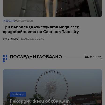
Глобално
/
Стратегии
Ж
Три въпроса за луксозната мода след
Ф
придобиването на Capri от Tapestry
Х
от profit.bg -
11.08.2023 / 10:40
от
ПОСЛЕДНИ ГЛОБАЛНО
виж още
Глобално
Рекордни жеги обхващат