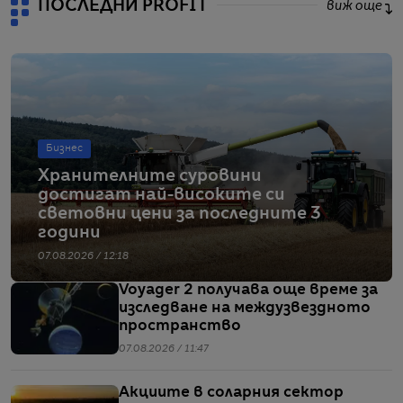
ПОСЛЕДНИ PROFIT
виж още
Бизнес
Хранителните суровини
достигат най-високите си
световни цени за последните 3
години
07.08.2026 / 12:18
Voyager 2 получава още време за
изследване на междузвездното
пространство
07.08.2026 / 11:47
Акциите в соларния сектор