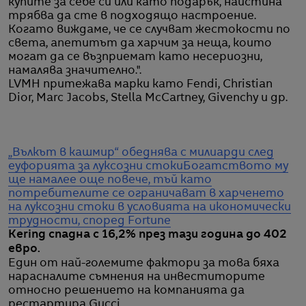
купите за себе си или като подарък, наистина
трябва да сте в подходящо настроение.
Когато виждаме, че се случват жестокости по
света, апетитът да харчим за неща, които
могат да се възприемат като несериозни,
намалява значително.".
LVMH притежава марки като Fendi, Christian
Dior, Marc Jacobs, Stella McCartney, Givenchy и др.
„Вълкът в кашмир“ обеднява с милиарди след
еуфорията за луксозни стоки
Богатството му
ще намалее още повече, тъй като
потребителите се ограничават в харченето
на луксозни стоки в условията на икономически
трудности, според Fortune
Kering спадна с 16,2% през тази година до 402
евро.
Един от най-големите фактори за това бяха
нарасналите съмнения на инвеститорите
относно решението на компанията да
рестартира Gucci.