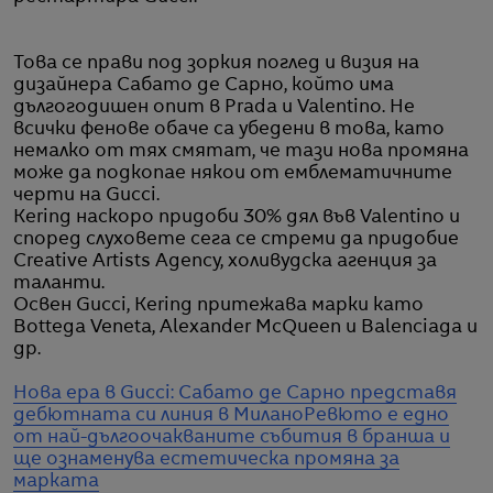
Това се прави под зоркия поглед и визия на
дизайнера Сабато де Сарно, който има
дългогодишен опит в Prada и Valentino. Не
всички фенове обаче са убедени в това, като
немалко от тях смятат, че тази нова промяна
може да подкопае някои от емблематичните
черти на Gucci.
Kering наскоро придоби 30% дял във Valentino и
според слуховете сега се стреми да придобие
Creative Artists Agency, холивудска агенция за
таланти.
Освен Gucci, Kering притежава марки като
Bottega Veneta, Alexander McQueen и Balenciaga и
др.
Нова ера в Gucci: Сабато де Сарно представя
дебютната си линия в Милано
Ревюто е едно
от най-дългоочакваните събития в бранша и
ще ознаменува естетическа промяна за
марката