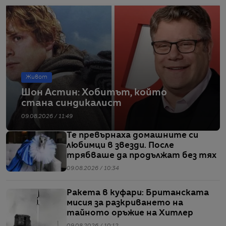
Живот
Шон Астин: Хобитът, който
стана синдикалист
09.08.2026 / 11:49
Те превърнаха домашните си
любимци в звезди. После
трябваше да продължат без тях
09.08.2026 / 10:34
Ракета в куфари: Британската
мисия за разкриването на
тайното оръжие на Хитлер