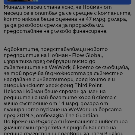
Миналия месец стана ясно, че Нойман от
месеци се е опитвал да се срещне с компанията,
която някога беше оценена на 47 млрд. долара,
за да договори сделка за продажба или
предоставяне на дългово финансиране.
Адвокатите, представляващи новото
предприятие на Нойман - Flow Global,
изпратиха през февруари писмо до
съветниците на WeWork, в което се съобщава,
че той проучва възможността за съвместно
наддаване с инвеститори, сред които е и
американският хедж фонд Third Point.
Някога Нойман беше спряган за член на
редиците на най-богатите хора в света с
лично състояние от 14 млрд. долара от
планираното пускане на WeWork на борсата
през 2019 г., отбелязва The Guardian.
По време на възхода си компанията инвестира
значителни средства в придобиването на
редица дългосрочни договори за наем в някои