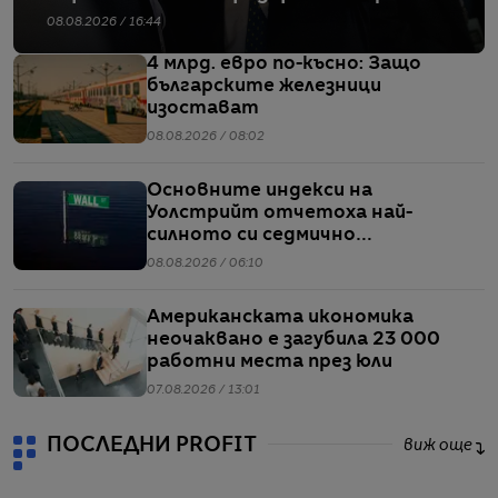
08.08.2026 / 16:44
4 млрд. евро по-късно: Защо
българските железници
изостават
08.08.2026 / 08:02
Основните индекси на
Уолстрийт отчетоха най-
силното си седмично
представяне от април насам
08.08.2026 / 06:10
Американската икономика
неочаквано е загубила 23 000
работни места през юли
07.08.2026 / 13:01
ПОСЛЕДНИ PROFIT
виж още