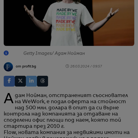
Getty Images/ Адам Нойман
от profit.bg
26.03.2024 / 09:57
Адам Нойман, отстраненият съосновател
на WeWork, е подал оферта на стойност
над 500 млн. долара в опит да си върне
контрола над компанията за отдаване на
споделени офис площи под наем, която той
стартира през 2010 г.
Flow, новата компания за недвижими имоти на