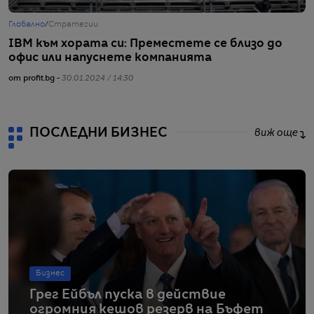
Глобално
/
Стратегии
Г
IBM към хората си: Преместете се близо до
„
офис или напуснете компанията
х
от profit.bg -
30.01.2024 / 14:30
от
ПОСЛЕДНИ БИЗНЕС
виж още
Бизнес
Грег Ейбъл пуска в действие
огромния кешов резерв на Бъфет