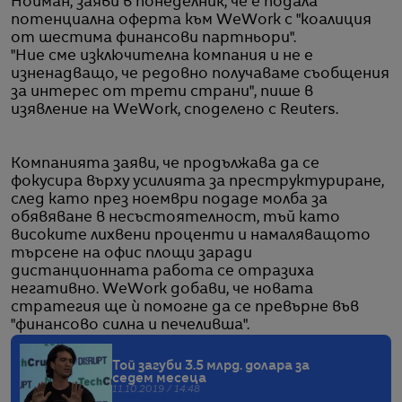
Нойман, заяви в понеделник, че е подала
потенциална оферта към WeWork с "коалиция
от шестима финансови партньори".
"Ние сме изключителна компания и не е
изненадващо, че редовно получаваме съобщения
за интерес от трети страни", пише в
изявление на WeWork, споделено с Reuters.
Компанията заяви, че продължава да се
фокусира върху усилията за преструктуриране,
след като през ноември подаде молба за
обявяване в несъстоятелност, тъй като
високите лихвени проценти и намаляващото
търсене на офис площи заради
дистанционната работа се отразиха
негативно. WeWork добави, че новата
стратегия ще ѝ помогне да се превърне във
"финансово силна и печеливша".
Той загуби 3.5 млрд. долара за
седем месеца
11.10.2019 / 14:48