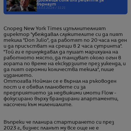
Движеща сила или рецепта за
бърнаут
13.03.2024 / 11:21
Според New York Times изпълнителният
директор "убеждавал служителите си да пият
текила "Don Julio", да работят по 20 часа на ден
и да присъстват на срещи в 2 часа сутринта".
"Той ги е принуждавал да пушат марихуана на
работното място, да танцуват около огън в
гората по време на екскурзиите през уикенда, и
да пият огромни количества текила", пише
изданието.
Оттогава Нойман се е върнал на ръководен
пост и е обявил плановете си за
предприятието за недвижими имоти Flow -
фокусирано върху брандирани апартаменти,
насочени към милениалите.
Въпреки че планира стартирането си през
2023 г., бизнес планът му все още не е