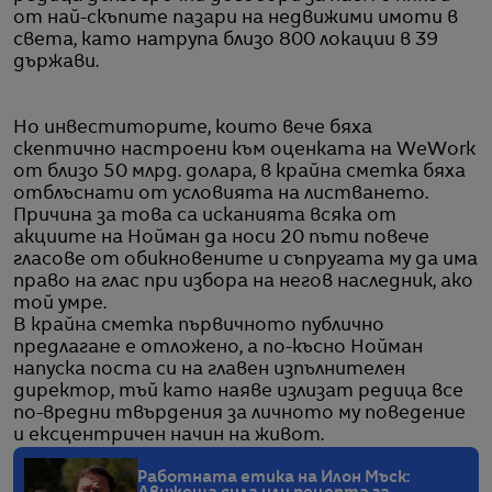
от най-скъпите пазари на недвижими имоти в
света, като натрупа близо 800 локации в 39
държави.
Но инвеститорите, които вече бяха
скептично настроени към оценката на WeWork
от близо 50 млрд. долара, в крайна сметка бяха
отблъснати от условията на листването.
Причина за това са исканията всяка от
акциите на Нойман да носи 20 пъти повече
гласове от обикновените и съпругата му да има
право на глас при избора на негов наследник, ако
той умре.
В крайна сметка първичното публично
предлагане е отложено, а по-късно Нойман
напуска поста си на главен изпълнителен
директор, тъй като наяве излизат редица все
по-вредни твърдения за личното му поведение
и ексцентричен начин на живот.
Работната етика на Илон Мъск: