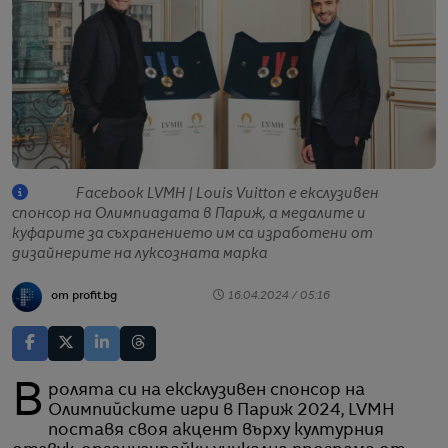
Facebook LVMH | Louis Vuitton е екслузивен
спонсор на Олимпиадата в Париж, а медалите и
куфарите за съхранението им са изработени от
дизайнерите на луксозната марка
от profit.bg
16.04.2024 / 05:16
В ролята си на ексклузивен спонсор на
Олимпийските игри в Париж 2024, LVMH
поставя своя акцент върху културния