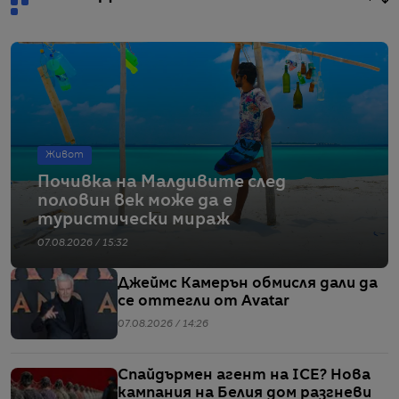
Живот
Почивка на Малдивите след
половин век може да е
туристически мираж
07.08.2026 / 15:32
Джеймс Камерън обмисля дали да
се оттегли от Avatar
07.08.2026 / 14:26
Спайдърмен агент на ICE? Нова
кампания на Белия дом разгневи