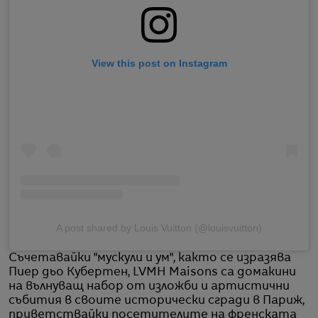
View this post on Instagram
A post shared by Louis Vuitton (@louisvuitton)
Съчетавайки "мускули и ум", както се изразява
Пиер дьо Кубертен, LVMH Maisons са домакини
на вълнуващ набор от изложби и артистични
събития в своите исторически сгради в Париж,
приветствайки посетителите на френската