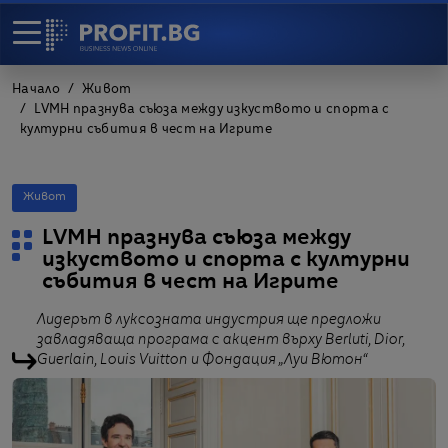
Начало
Живот
LVMH празнува съюза между изкуството и спорта с
културни събития в чест на Игрите
Живот
LVMH празнува съюза между
изкуството и спорта с културни
събития в чест на Игрите
Лидерът в луксозната индустрия ще предложи
завладяваща програма с акцент върху Berluti, Dior,
Guerlain, Louis Vuitton и Фондация „Луи Вютон“