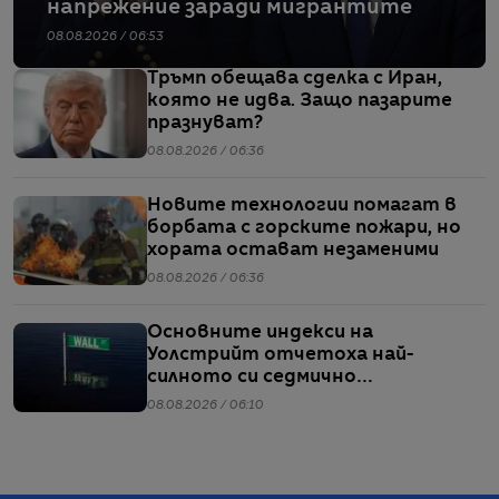
напрежение заради мигрантите
08.08.2026 / 06:53
Тръмп обещава сделка с Иран,
която не идва. Защо пазарите
празнуват?
08.08.2026 / 06:36
Новите технологии помагат в
борбата с горските пожари, но
хората остават незаменими
08.08.2026 / 06:36
Основните индекси на
Уолстрийт отчетоха най-
силното си седмично
представяне от април насам
08.08.2026 / 06:10