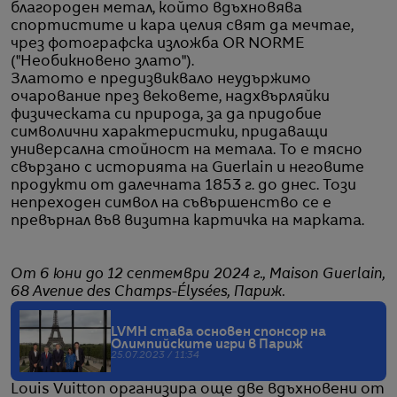
благороден метал, който вдъхновява
спортистите и кара целия свят да мечтае,
чрез фотографска изложба OR NORME
("Необикновено злато").
Златото е предизвиквало неудържимо
очарование през вековете, надхвърляйки
физическата си природа, за да придобие
символични характеристики, придаващи
универсална стойност на метала. То е тясно
свързано с историята на Guerlain и неговите
продукти от далечната 1853 г. до днес. Този
непреходен символ на съвършенство се е
превърнал във визитна картичка на марката.
От 6 юни до 12 септември 2024 г., Maison Guerlain,
68 Avenue des Champs-Élysées, Париж.
LVMH става основен спонсор на
Олимпийските игри в Париж
25.07.2023 / 11:34
Louis Vuitton организира още две вдъхновени от