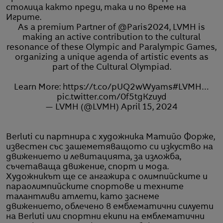
столица както преди, така и по време на
Игрите.
As a premium Partner of
@Paris2024
, LVMH is
making an active contribution to the cultural
resonance of these Olympic and Paralympic Games,
organizing a unique agenda of artistic events as
part of the Cultural Olympiad.
Learn More:
https://t.co/pUQ2wWyams
#LVMH
…
pic.twitter.com/0f5tgKzuyd
— LVMH (@LVMH)
April 15, 2024
Berluti си партнира с художника Матийо Форже,
известен със зашеметяващото си изкуство на
движението и левитацията, за изложба,
съчетаваща движение, спорт и мода.
Художникът ще се ангажира с олимпийските и
параолимпийските спортове и техните
талантливи атлети, като заснеме
движението, облечено в емблематични силуети
на Berluti или спортни екипи на емблематични