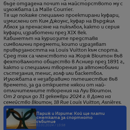
бъде отдадена почит на майсторството му с
изложбата La Malle Courrier.
Тя ще покаже специално проектирани куфари,
измислени от Ким Джоунс, куфар на Върджил
Аблох за пренасяне на пикълбол, както и серия
куфари, изработени през XIX век.
Кабинетът на куриозите представя
символични предмети, които изразяват
привързаността на Louis Vuitton към спорта.
Сред тях са членството на Жорж Вюитон във
фехтовалното общество в Асниер през 1891 г.,
както и специални творения за автомобилни
състезания, тенис, голф или баскетбол.
Изложбата е незабравимо пътешествие във
времето, за да откриете някои от най-
отличителните творения на Луи Вюитон.
От 2 април до 31 декември 2024 г. в Дома на
семейство Вюитон, 18 Rue Louis Vuitton, Asnières.
Париж и Игрите: Кой ще плати
сметката за спортното
събитие
31.01.2024 / 13:58