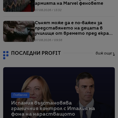
армията на Marvel феновете
07.08.2026 / 13:32
Сънят може да е по-важен за
представянето на децата в
училище от времето пред екран
или храненето, сочи проучване
07.08.2026 / 09:56
ПОСЛЕДНИ PROFIT
виж още
Глобално
Испания възстановява
граничния контрол с Италия на
фона на нарастващото