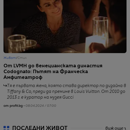
Живот
/
Стил
Б
От LVMH до венецианската династия
Н
Codognato: Пътят на Франческа
2
Амфитеатроф
М
Тя е първата жена, която става директор по дизайна в
Tiffany & Co, преди да премине в Louis Vuitton. От 2010 до
2013 г. е куратор на музея Gucci
от profit.bg -
08.04.2024 / 07:00
от
ПОСЛЕДНИ ЖИВОТ
виж още