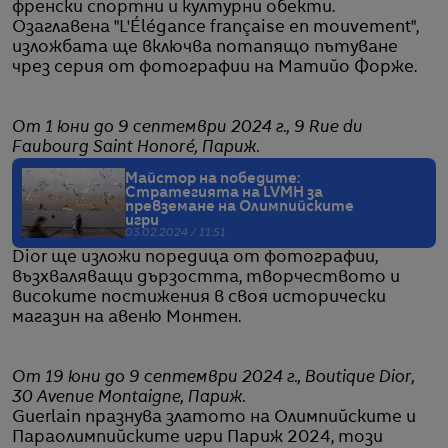
френски спортни и културни обекти.
Озаглавена "L'Élégance française en mouvement",
изложбата ще включва потапящо пътуване
чрез серия от фотографии на Матийо Форже.
От 1 юни до 9 септември 2024 г., 9 Rue du
Faubourg Saint Honoré, Париж.
Майстор на победите:
Стратегията на LVMH за
превземане на Олимпийските
игри
03.02.2024 / 11:51
Dior ще изложи поредица от фотографии,
възхваляващи дързостта, творчеството и
високите постижения в своя исторически
магазин на авеню Монтен.
От 19 юни до 9 септември 2024 г., Boutique Dior,
30 Avenue Montaigne, Париж.
Guerlain празнува златото на Олимпийските и
Параолимпийските игри Париж 2024, този