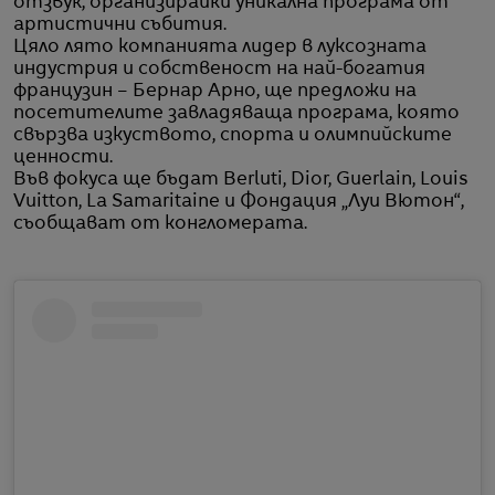
отзвук, организирайки уникална програма от
артистични събития.
Цяло лято компанията лидер в луксозната
индустрия и собственост на най-богатия
французин – Бернар Арно, ще предложи на
посетителите завладяваща програма, която
свързва изкуството, спорта и олимпийските
ценности.
Във фокуса ще бъдат Berluti, Dior, Guerlain, Louis
Vuitton, La Samaritaine и Фондация „Луи Вютон“,
съобщават от конгломерата.