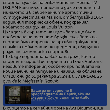
спорта изложби на емблематични места: LV
DREAM кани посетителите да се потопят в
миналото и в съвременните артистични
сътрудничества на Maison, отбелязвайки 160-
годишния творчески обмен, подхранвал
новаторския дух на Louis Vuitton.
Цяла зала в сърцето на изложбата ще бъде
посветена на тесните връзки със света на
спорта благодарение на архивни документи,
снимки и емблематични предмети, свързани с
различни олимпийски спортове.
Ще бъде подчертана важната роля, която
спортът играе в историята на Louis Vuitton и
неговите творения, особено при появата на
нови начини на пътуване и навици на обличане.
От 18 юни до 31 декември 2024 г. в LV DREAM, 26
quai de la Mégisserie, Париж.
Защо да отседнете в
предградията на Париж, ако ще
гледате Олимпиадата на живо
19.03.2024 / 07:10
В сърцето на семейния дом на Луи Вюитон, ще