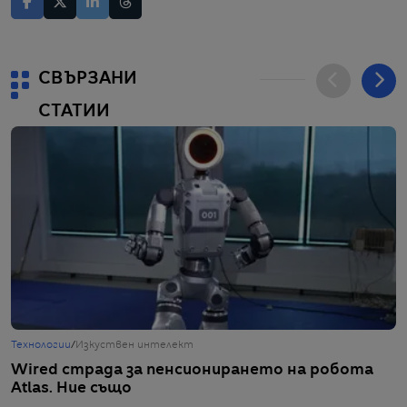
СВЪРЗАНИ
СТАТИИ
Технологии
/
Изкуствен интелект
Т
Wired страда за пенсионирането на робота
Б
Atlas. Ние също
П