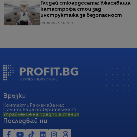
Гледай стюардесата: Ужасяваща
катастрофа стои зад
инструктажа за безопасност
08.08.2026 / 09:09
Връзки
Контакти
Реклама
За нас
Политика за поверителност
Управление на предпочитания
Последвай ни