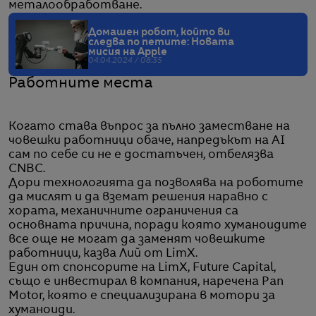
металообработване.
Домашен робот, който ви
следва по петите: Новата
мисия на Apple
04.04.2024 / 08:35
Работните места
Когато става въпрос за пълно заместване на
човешки работници обаче, напредъкът на AI
сам по себе си не е достатъчен, oтбелязва
CNBC.
Дори технологията да позволява на роботите
да мислят и да вземат решения наравно с
хората, механичните ограничения са
основната причина, поради която хуманоидите
все още не могат да заменят човешките
работници, казва Лий от LimX.
Един от спонсорите на LimX, Future Capital,
също е инвестирал в компания, наречена Pan
Motor, която е специализирана в мотори за
хуманоиди.