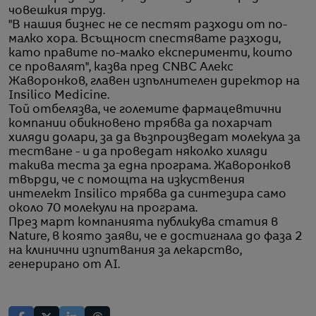
човешкия труд.
"В нашия бизнес не се пестят разходи от по-
малко хора. Всъщност спестявате разходи,
като правите по-малко експерименти, които
се провалят", казва пред CNBC Алекс
Жаворонков, главен изпълнителен директор на
Insilico Medicine.
Той отбелязва, че големите фармацевтични
компании обикновено трябва да похарчат
хиляди долари, за да възпроизведат молекула за
тестване - и да проведат няколко хиляди
такива теста за една програма. Жаворонков
твърди, че с помощта на изкуствения
интелект Insilico трябва да синтезира само
около 70 молекули на програма.
През март компанията публикува статия в
Nature, в която заяви, че е достигнала до фаза 2
на клинични изпитвания за лекарство,
генерирано от AI.