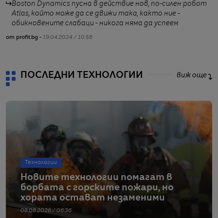
Boston Dynamics пусна в действие нов, по-силен робот
Atlas, който може да се движи така, както ние -
обикновените слабаци - никога няма да успеем
от profit.bg -
19.04.2024 / 10:56
от
ПОСЛЕДНИ ТЕХНОЛОГИИ
виж още
Технологии
Новите технологии помагат в
борбата с горските пожари, но
хората остават незаменими
08.08.2026 / 06:36