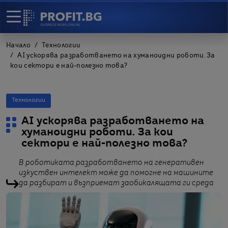
Начало
Технологии
AI ускорява разработването на хуманоидни роботи. За
кои сектори е най-полезно това?
Технологии
AI ускорява разработването на
хуманоидни роботи. За кои
сектори е най-полезно това?
В роботиката разработването на генеративен
изкуствен интелект може да помогне на машините
да разбират и възприемат заобикалящата ги среда