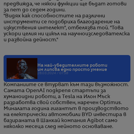
предвижда, че някои функции ще бъдат готови
за пет до седем години.
"Видях как способностите на различни
инструменти се подобриха благодарение на
изкуствения интелект", отбелязва той. "Това
ускори целия ни цикъл на научноизследователска
и развойна дейност."
На най-убедителните роботи
им липсва едно просто умение
28.03.2024 / 07:58
Компаниите се втурват към тази възможност.
Самата OpenAI подкрепя стартъпи за
хуманоидни роботи, а Tesla на Илон Мъск
разработва свой собствен, наречен Optimus.
Миналата година гигантът в производството
на електрически автомобили BYD инвестира в
базираната в Шанхай компания Agibot само
няколко месеца след нейното основаване.