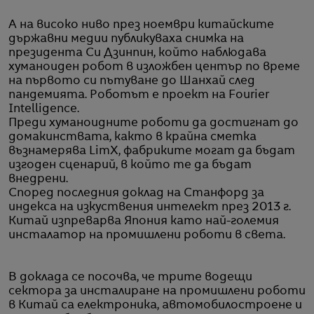
А на високо ниво през ноември китайските
държавни медии публикуваха снимка на
президента Си Дзинпин, който наблюдава
хуманоиден робот в изложбен център по време
на първото си пътуване до Шанхай след
пандемията. Роботът е проект на Fourier
Intelligence.
Преди хуманоидните роботи да достигнат до
домакинствата, както в крайна сметка
възнамерява LimX, фабриките могат да бъдат
изгоден сценарий, в който те да бъдат
внедрени.
Според последния доклад на Станфорд за
индекса на изкуствения интелект през 2013 г.
Китай изпреварва Япония като най-големия
инсталатор на промишлени роботи в света.
В доклада се посочва, че трите водещи
сектора за инсталиране на промишлени роботи
в Китай са електроника, автомобилостроене и