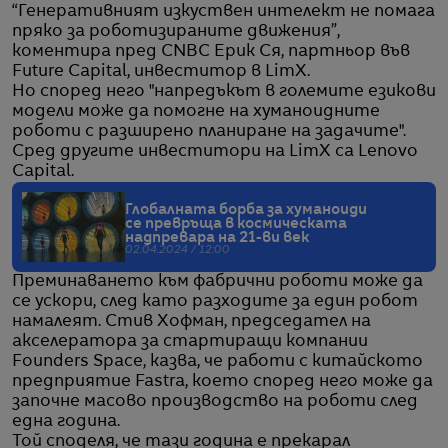
“Генеративният изкуствен интелект не помага
пряко за роботизираните движения”,
коментира пред CNBC Ерик Ся, партньор във
Future Capital, инвеститор в LimX.
Но според него "напредъкът в големите езикови
модели може да помогне на хуманоидните
роботи с разширено планиране на задачите".
Сред другите инвеститори на LimX са Lenovo
Capital.
Глобалната борба за хуманоиди
се превръща в космическата
надпревара на 21-ви век
02.04.2024 / 12:00
Преминаването към фабрични роботи може да
се ускори, след като разходите за един робот
намалеят. Стив Хофман, председател на
акселератора за стартиращи компании
Founders Space, казва, че работи с китайското
предприятие Fastra, което според него може да
започне масово производство на роботи след
една година.
Той споделя, че тази година е прекарал