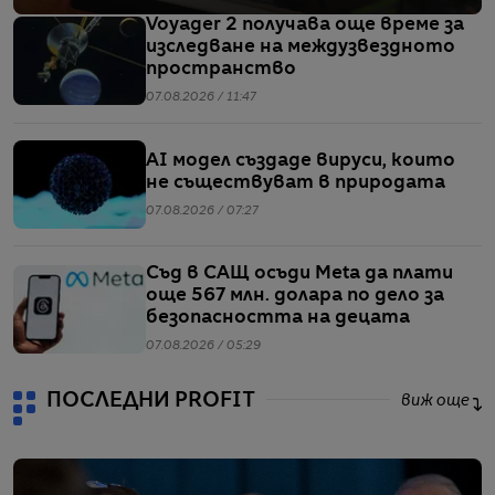
Voyager 2 получава още време за
изследване на междузвездното
пространство
07.08.2026 / 11:47
AI модел създаде вируси, които
не съществуват в природата
07.08.2026 / 07:27
Съд в САЩ осъди Meta да плати
още 567 млн. долара по дело за
безопасността на децата
07.08.2026 / 05:29
ПОСЛЕДНИ PROFIT
виж още