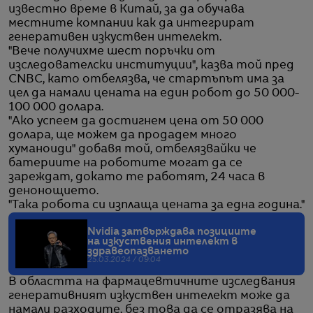
известно време в Китай, за да обучава
местните компании как да интегрират
генеративен изкуствен интелект.
"Вече получихме шест поръчки от
изследователски институции", казва той пред
CNBC, като отбелязва, че стартъпът има за
цел да намали цената на един робот до 50 000-
100 000 долара.
"Ако успеем да достигнем цена от 50 000
долара, ще можем да продадем много
хуманоиди" добавя той, отбелязвайки че
батериите на роботите могат да се
зареждат, докато те работят, 24 часа в
денонощието.
"Така робота си изплаща цената за една година."
Nvidia затвърждава позициите
на изкуствения интелект в
здравеопазването
25.03.2024 / 09:04
В областта на фармацевтичните изследвания
генеративният изкуствен интелект може да
намали разходите, без това да се отразява на