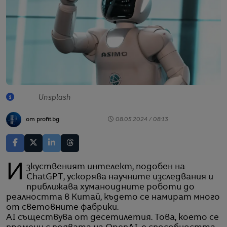
Unsplash
от profit.bg
08.05.2024 / 08:13
Изкуственият интелект, подобен на
ChatGPT, ускорява научните изследвания и
приближава хуманоидните роботи до
реалността в Китай, където се намират много
от световните фабрики.
AI съществува от десетилетия. Това, което се