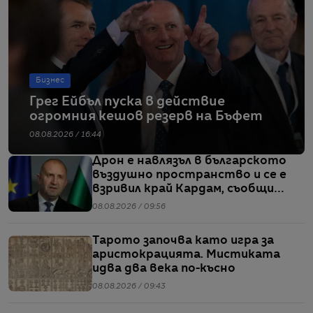
Бизнес
Грег Ейбъл пуска в действие
огромния кешов резерв на Бъфет
08.08.2026 / 16:44
Дрон е навлязъл в българското
въздушно пространство и се е
взривил край Кардам, съобщи
Радев
08.08.2026 / 09:56
Тарото започва като игра за
аристокрацията. Мистиката
идва два века по-късно
08.08.2026 / 09:43