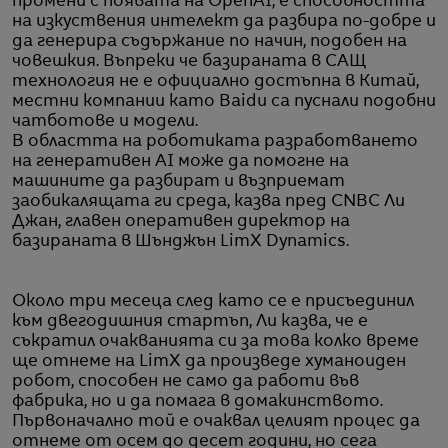
промени с появата на OpenAI, е способността
на изкуствения интелект да разбира по-добре и
да генерира съдържание по начин, подобен на
човешкия. Въпреки че базираната в САЩ
технология не е официално достъпна в Китай,
местни компании като Baidu са пуснали подобни
чатботове и модели.
В областта на роботиката разработването
на генеративен AI може да помогне на
машините да разбират и възприемат
заобикалящата ги среда, казва пред CNBC Ли
Джан, главен оперативен директор на
базираната в Шънджън LimX Dynamics.
Около три месеца след като се е присъединил
към двегодишния стартъп, Ли казва, че е
съкратил очакванията си за това колко време
ще отнеме на LimX да произведе хуманоиден
робот, способен не само да работи във
фабрика, но и да помага в домакинството.
Първоначално той е очаквал целият процес да
отнеме от осем до десет години, но сега