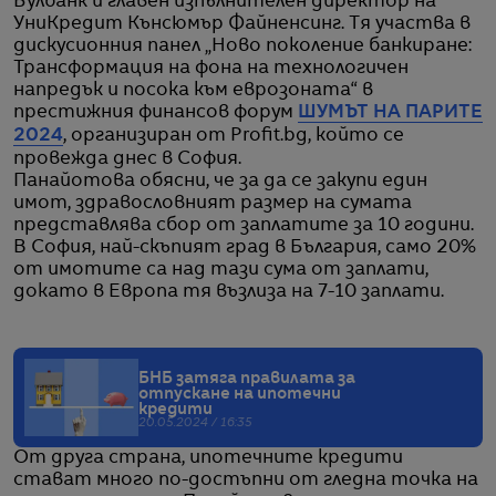
Булбанк и главен изпълнителен директор на
УниКредит Кънсюмър Файненсинг. Тя участва в
дискусионния панел „Ново поколение банкиране:
Трансформация на фона на технологичен
напредък и посока към еврозоната“ в
престижния финансов форум
ШУМЪТ НА ПАРИТЕ
2024
, организиран от Profit.bg, който се
провежда днес в София.
Панайотова обясни, че за да се закупи един
имот, здравословният размер на сумата
представлява сбор от заплатите за 10 години.
В София, най-скъпият град в България, само 20%
от имотите са над тази сума от заплати,
докато в Европа тя възлиза на 7-10 заплати.
БНБ затяга правилата за
отпускане на ипотечни
кредити
20.05.2024 / 16:35
От друга страна, ипотечните кредити
стават много по-достъпни от гледна точка на