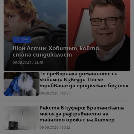
Живот
Шон Астин: Хобитът, който
стана синдикалист
09.08.2026 / 11:49
Те превърнаха домашните си
любимци в звезди. После
трябваше да продължат без тях
09.08.2026 / 10:34
Ракета в куфари: Британската
мисия за разкриването на
тайното оръжие на Хитлер
09.08.2026 / 10:12