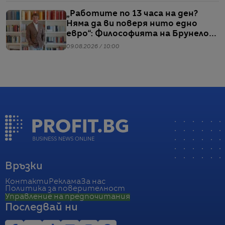
„Работите по 13 часа на ден?
Няма да ви поверя нито едно
евро“: Философията на Брунело
Кучинели за бизнеса и живота
09.08.2026 / 10:00
Връзки
Контакти
Реклама
За нас
Политика за поверителност
Управление на предпочитания
Последвай ни