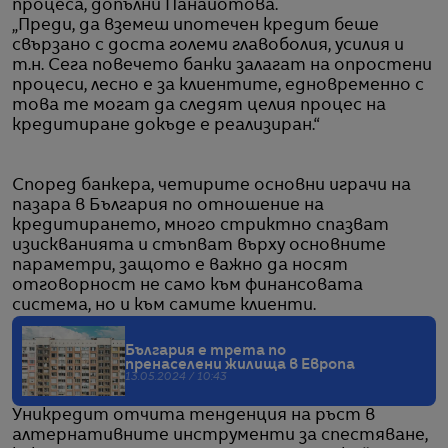
процеса, допълни Панайотова.
„Преди, да вземеш ипотечен кредит беше
свързано с доста големи главоболия, усилия и
т.н. Сега повечето банки залагат на опростени
процеси, лесно е за клиентите, едновременно с
това те могат да следят целия процес на
кредитиране докъде е реализиран.“
Според банкера, четирите основни играчи на
пазара в България по отношение на
кредитирането, много стриктно спазват
изискванията и стъпват върху основните
параметри, защото е важно да носят
отговорност не само към финансовата
система, но и към самите клиенти.
България е трета по
пренаселени жилища в Европа
13.05.2024 / 10:43
Уникредит отчита тенденция на ръст в
алтернативните инструменти за спестяване,