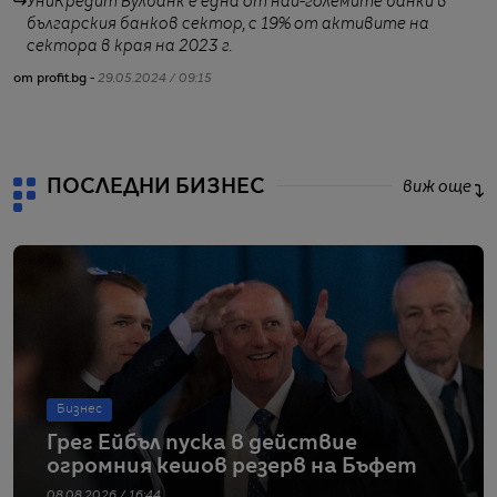
УниКредит Булбанк е една от най-големите банки в
българския банков сектор, с 19% от активите на
сектора в края на 2023 г.
от profit.bg -
29.05.2024 / 09:15
22
ПОСЛЕДНИ БИЗНЕС
виж още
Бизнес
Грег Ейбъл пуска в действие
огромния кешов резерв на Бъфет
08.08.2026 / 16:44