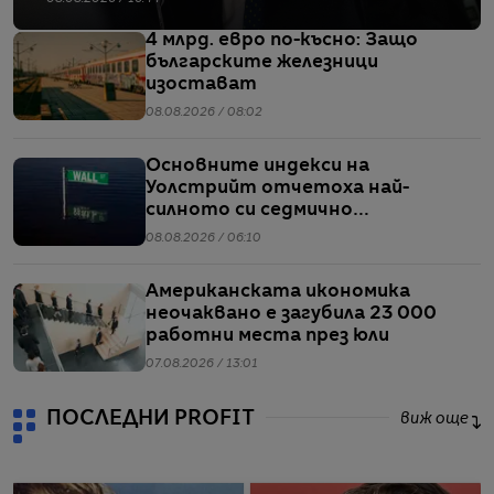
4 млрд. евро по-късно: Защо
българските железници
изостават
08.08.2026 / 08:02
Основните индекси на
Уолстрийт отчетоха най-
силното си седмично
представяне от април насам
08.08.2026 / 06:10
Американската икономика
неочаквано е загубила 23 000
работни места през юли
07.08.2026 / 13:01
ПОСЛЕДНИ PROFIT
виж още