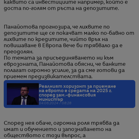
каквито са инвестициите например, който е
доста по-голям от ръста на депозитите.
Панайотова прогнозира, че лихвите по
депозитите ще се покачват малко по-бавно от
лихвите по кредитите, чийто връх на
повишаване в Европа вече би трябвало да е
преодолян.
По темата за присъединяването ни към
еврозоната, Панайотова обясни, че банките
полагат огромно усилие, за да сме готови да
приемем предизвикателствата.
Реалният хоризонт за приемане
на еврото е средата на 2025 г.
според зам.-финансовия
министър
04.06.2024 / 08:28
Според нея обаче, огромна роля трябва да
имат и обучението и запознаването на
обществото с този въпрос, а