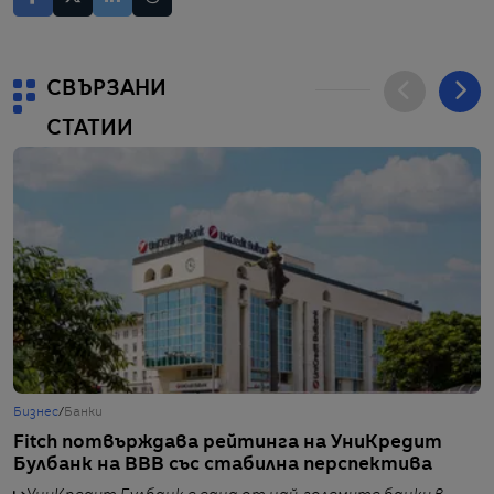
СВЪРЗАНИ
СТАТИИ
Бизнес
/
Банки
Б
Fitch потвърждава рейтинга на УниКредит
У
Булбанк на BBB със стабилна перспектива
п
T