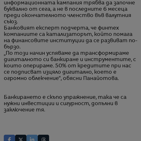
информационната кампания трябва да започне
буквално от сега, а не в последните 6 месеца
преди окончателното членство във валутния
съюз.
Банковият експерт подчерта, че финтех
компаниите са катализаторът, който помага
на финансовите институции да се развиват по-
бързо.
„По този начин успяваме да трансформираме
дигиталното си банкиране и инструментите, с
които оперираме. 50% от кредитите при нас
се подписват изцяло дигитално, което е
огромно облекчение“, обясни Панайотова.
Банкирането е скъпо упражнение, така че са
нужни инвестиции и сигурност, допълни в
заключение тя.