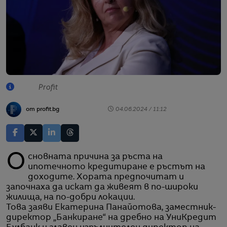
Profit
от profit.bg
04.06.2024 / 11:12
Основната причина за ръста на
ипотечното кредитиране е ръстът на
доходите. Хората предпочитат и
започнаха да искат да живеят в по-широки
жилища, на по-добри локации.
Това заяви Екатерина Панайотова, заместник-
директор „Банкиране“ на дребно на УниКредит